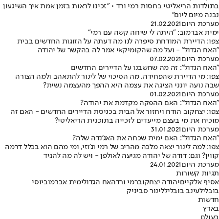
בתולדות הריאליטי בחסות רמי ורד • "זכינו לראות בזמן אמת איך השיגעון
נבנה מיום ליום"
מערכת היום
21.02.2021
ימית אברמוב: "היתה לי שיחה קשה עם רמי"
צפו: הדיירת המודחת סיפרה לנו מה דעתה על הזוגות החדשים בבית
"האח הגדול" - ועל מה שהקומיקאי אמר לה בהקשר של יהודה
מערכת היום
07.02.2021
"האח הגדול": זה מה שחשבנו על הדיירים החדשים
צפו: מי הדיירת שהפחידה, מה הסיכוי של לינור להתאהב ולמה הצורה
שבה נועה יונני הציגה את עצמה היא ההפך מהעצמה נשית?
מערכת היום
01.02.2021
"האח הגדול": האם ההפקה מקדמת את יהודה?
צפו: יצחקוב הודח ויחזור אל הבית בכניסת הדיירים החדשים - האם זה
מוכיח את מי בעצם מייעדים לזכייה בתוכנית הריאליטי?
מערכת היום
31.01.2021
"האח הגדול": האם ימית שכחה את האג'נדה שלה?
צפו: למה לינור יצאה מלכה מהריב של רמי וג'וזי, ומי מהם הוא בכלל דרמה
קווין? וגם: דודה של יהודה מגיעה לאולפן - ויש לה מה להגיד
מערכת היום
24.01.2021
תגיות קשורות
אסיף אלקיים
יהודה יצחקוב
רמי ורד
האח הגדול
ימית אברמוב
יוסי
בובליל
עינב בובליל
לינור סביניק
חדשות
בארץ
בעולם