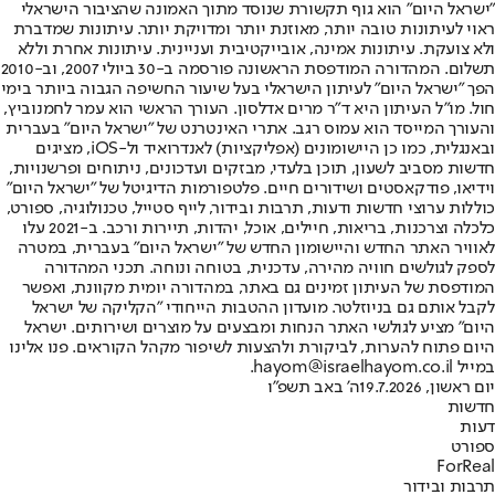
"ישראל היום" הוא גוף תקשורת שנוסד מתוך האמונה שהציבור הישראלי
ראוי לעיתונות טובה יותר, מאוזנת יותר ומדויקת יותר. עיתונות שמדברת
ולא צועקת. עיתונות אמינה, אובייקטיבית ועניינית. עיתונות אחרת וללא
תשלום. המהדורה המודפסת הראשונה פורסמה ב-30 ביולי 2007, וב-2010
הפך "ישראל היום" לעיתון הישראלי בעל שיעור החשיפה הגבוה ביותר בימי
חול. מו"ל העיתון היא ד"ר מרים אדלסון. העורך הראשי הוא עמר לחמנוביץ,
והעורך המייסד הוא עמוס רגב. אתרי האינטרנט של "ישראל היום" בעברית
ובאנגלית, כמו כן היישומונים (אפליקציות) לאנדרואיד ול-iOS, מציגים
חדשות מסביב לשעון, תוכן בלעדי, מבזקים ועדכונים, ניתוחים ופרשנויות,
וידיאו, פודקאסטים ושידורים חיים. פלטפורמות הדיגיטל של "ישראל היום"
כוללות ערוצי חדשות ודעות, תרבות ובידור, לייף סטייל, טכנולוגיה, ספורט,
כלכלה וצרכנות, בריאות, חיילים, אוכל, יהדות, תיירות ורכב. ב-2021 עלו
לאוויר האתר החדש והיישומון החדש של "ישראל היום" בעברית, במטרה
לספק לגולשים חוויה מהירה, עדכנית, בטוחה ונוחה. תכני המהדורה
המודפסת של העיתון זמינים גם באתר, במהדורה יומית מקוונת, ואפשר
לקבל אותם גם בניוזלטר. מועדון ההטבות הייחודי "הקליקה של ישראל
היום" מציע לגולשי האתר הנחות ומבצעים על מוצרים ושירותים. ישראל
היום פתוח להערות, לביקורת ולהצעות לשיפור מקהל הקוראים. פנו אלינו
במייל hayom@israelhayom.co.il.
יום ראשון, 19.7.2026
ה' באב תשפ"ו
חדשות
דעות
ספורט
ForReal
תרבות ובידור