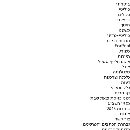
ביטחוני
פוליטי
פלילים
בריאות
חינוך
משפט
פוליטי-מדיני
תרבות ובידור
ForReal
ספורט
תיירות
אופנה ולייף סטייל
אוכל
טכנולוגיה
כלכלה וצרכנות
דעות
כללי ומידע
דף הבית
זמני כניסת וצאת שבת
מגזין השבוע
בחירות 2026
אודות
צור קשר
נבחרת הכתבים והפרשנים
מדיניות פרטיות