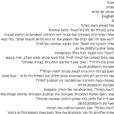
אוכל
מגזין
אנחנו מגייסים
English
X
פודקאסט האח הגדול
עינב בובליל נגד לורן מ"האח": 'נדאג שתודח'
אחרי שהדיירת העמידה את אביה יוסי להדחה, משפיענית הרשת מגיבה:
"הוא אמר לה 'אם הבת שלי תשמע את זה היא תדאג להעיף אותך'. בלי קשר
אליי, היא צריכה לעוף". ואיך הגיבה אחותה של לורן?
עומר איסוביץ'
24.06.2025
"האח": רמי מאבד הכל בגלל התוקפנות
צפו בפודקאסט: מה קורה לוורד בכל פעם שהוא נפגע ונעלב, ומה בעצם
מניע את הדייר? • ואיך נשבר פורמט התוכנית בצורה סופית?
מערכת היום
14.03.2021
האם גם רמי היה צריך לצאת מבית "האח הגדול"?
שני הדיירים רק חיכו שמישהו מהם ידליק את הפתיל כדי לריב - אבל ממה
באמת נבעה המריבה שהתפרצה בין יצחקוב לוורד?
מערכת היום
07.03.2021
"האח הגדול": המניפולציות של יהודה נחשפות
צפו: האם הפקת התוכנית מעצימה את יצחקוב ומצנזרת שיחות קשות שלו
עם דיירים? ולמה ג'וזי שחקן דרמטי שעושה סצנות?
מערכת היום
28.02.2021
"האח הגדול": שוב האישה שילמה את המחיר
אסיף אלקיים ולי מור מסכמים את אחד השבועות האמוציונליים ביותר