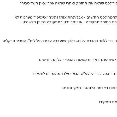
 לפני שראה את החומר, ואחרי שראה אמר שאין חשד סביר"
מה לפני חודשים • אבל תחת אותו נתניהו אינספור מערכות לא
 בחוסר תפקודה - או יותר נכון בתפקודה בכיוון הלא נכון -
 כדי ללמד בהכרח על חשד לכך שנעברה עבירה פלילית", הסביר פרקליט
הסיכוי שתיפתח חקירת משטרה אפסי • כל התרחישים
יהו יטפל כבר היועמ"ש הבא • אלו המועמדים לתפקיד
פוח האדמה הלוהט - תיקי נתניהו
את תפקידו