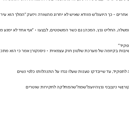
אחרים • כך היועמ"ש מוודא שאיש לא יחרוג מהשורה ויזעק "המלך הוא עירו
בממשלה, החליט גנץ, המכהן גם כשר המשפטים, לבצעו • "אף אחד לא ימנ
פקיד"
ות בקיומה של מערכת שלטון חוק עצמאית • ניסנקורן אמר כי הוא מתכוון
לתפקיד, עד שייבדקו טענות שעלו נגדו על התנהלותו כלפי נשים
ורן
שי ניצן
בני גנץ
היועמ"ש
מח"ש
המחלקה לחקירות שוטרים