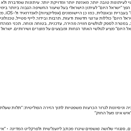
לעיתונות טובה יותר, מאוזנת יותר ומדויקת יותר. עיתונות שמדברת ולא צ
שלום. המהדורה המודפסת הראשונה פורסמה ב-30 ביולי 2007, וב-2010 הפך "ישראל היום" לעיתון הישראלי בעל שי
לחמנוביץ,
ל היום" כוללות ערוצי חדשות ודעות, תרבות ובידור, לייף סטייל, טכנולוגיה
ברית, במטרה לספק לגולשים חוויה מהירה, עדכנית, בטוחה ונוחה. תכני המה
ל היום" מציע לגולשי האתר הנחות ומבצעים על מוצרים ושירותים. ישראל 
 וניסיונות לגרור הכרעות משפטיות לתוך הזירה הפוליטית: "תלות שעלול
יש אינו מעל החוק"
, סנגורי שלושה נאשמים שיגרו מכתב ליועמ"שית ולפרקליט המדינה • "