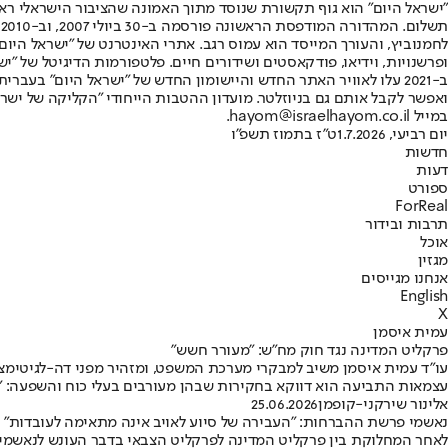
"ישראל היום" הוא גוף תקשורת שנוסד מתוך האמונה שהציבור הישראלי ראוי 
ת
ופרשנויות, וידיאו, פודקאסטים ושידורים חיים. פלטפורמות הדיגיטל של "ישרא
ב-2021 עלו לאוויר האתר החדש והיישומון החדש של "ישראל היום" בע
ואפשר לקבל אותם גם בניוזלטר. מועדון ההטבות הייחודי "הקליקה של ישרא
במייל hayom@israelhayom.co.il.
יום רביעי, 1.7.2026
ט"ז בתמוז תשפ"ו
חדשות
דעות
ספורט
ForReal
תרבות ובידור
אוכל
מגזין
אנחנו מגייסים
English
X
עמית איסמן
פרקליט המדינה נגד חוק מח"ש: "מעורר חשש"
עו"ד עמית איסמן משיב למבקרי מערכת המשפט, ומזהיר מפני דה-לגיטימציה
עצמאות התביעה הוא דווקא בחקירות שבהן מעורבים בעלי כוח והשפעה: "א
אלינור שירקני-קופמן
25.06.2026
נאשמי פרשת ההברחות: "העבירה של סיוע לאויב אינה מתאימה לעובדות"
לאחר המחלוקת בין פרקליט המדינה לפרקליט הצבאי בדבר העונש לנאשמים