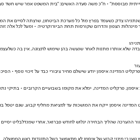
תית מבוססת" • ח"כ משה סעדה האשים: "בית המשפט אמר שיש חשד סביר
תניהו צדק כשעמד בפרץ מול כל מערכת הביטחון, שרצתה לסיים את המלח
 מינהלות הצפון והדרום שקורסות תחת הביורוקרטיה • ומעל לכל אלה זוהרת
ניהו
דה שלא אותרו מתנות לאחר שנעשה בהן שימוש לתצוגה, אין בה כשלעצמה
ור
ד, פרקליט המדינה איסמן יודע שישלם מחיר ציבורי כבד על זיכוי נוסף • 
איסמן, פרקליט המדינה, ימלא את מקומו בשבועיים הקרובים • בתיקי נתנ
 המדינה איסמן ייקח את המושכות עד למציאת מחליף קבוע, שגם יטפל בת
ר ההערכה שהליך הבחירה יגלוש לחודש פברואר, אחרי שמנדלבליט יסיים 
נץ טען כי מינוי קבוע של איסמן לא מתאפשר בשל התנגדות ראש הממשלה