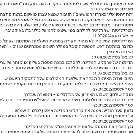
עמית איסמן התייחס לאישורו לפתיחת החקירה זאת בעקבות "תשתית ראיי
מערכת היום
21.07.2024
"התייחסו אליי כאחרון הפושעים": הגיבור שמצא עצמו מואשם ברצח נוח'בה
ההתגמשות של חמאס וקולות החולשה שהארגון מתחיל להשמיע מוכיחים שנ
מתפקדות - מבחירת רב ראשי ועד מינוי נשיא לעליון, מכישלון ההסברה ועד
הפרקליטות, שהחליטה להילחם במי שיצאו להגן על כולנו ב־7 באוקטובר
אריאל כהנא
11.07.2024
הפרקליטות החליטה: לא תהיה חקירה בפרשת היעלמות המתנות שקיבל נת
מדובר במתנות ראש הממשלה קיבל במהלך השנים ממנהיגים שונים • "העוב
המדינה איסמן
נטעאל בנדל
30.08.2023
הדילמה של פרקליט המדינה: להסתכן במכה נוספת בעליון או לוותר על ערע
זדורוב יזכה באפשרות לתבוע מיליונים כפיצויים אם לא יוגש ערעור • מנג
נטעאל בנדל
31.03.2023
היום: ועדת האיתור תבחר את שלושת המומלצים שלה לתפקיד היועמ"ש
היומיים האחרונים של מנדלבליט בתפקידו - בסימן פרידות טקסים • עמית 
יאיר אלטמן
29.01.2022
מנקה שולחן: השבוע האחרון של מנדלבליט - והסערה שבדרך
אחרי כהונה עתירת טלטלות: בשני הבא יפרוש היועמ"ש מתפקידו • פרקליט
יאיר אלטמן
23.01.2022
גדעון סער הודיע: אמנה את פרקליט המדינה איסמן למ"מ היועמ"ש
עו"ד איסמן נענה לבקשתו של שר המשפטים • ההחלטה על הצעד הגיעה לאו
יאיר אלטמן
06.01.2022
גנץ האריך את כהונתו של עמית איסמן כמ"מ פרקליט המדינה
שר המשפטים בני גנץ החליט להאריך את כהונתו של עו"ד עמית איסמן • ג