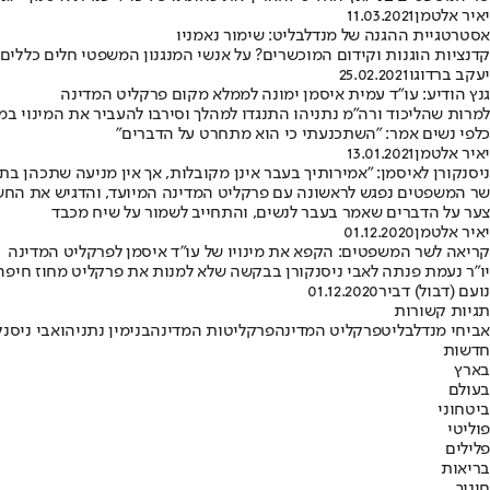
יאיר אלטמן
11.03.2021
אסטרטגיית ההגנה של מנדלבליט: שימור נאמניו
קדנציות הוגנות וקידום המוכשרים? על אנשי המנגנון המשפטי חלים כללים 
יעקב ברדוגו
25.02.2021
גנץ הודיע: עו"ד עמית איסמן ימונה לממלא מקום פרקליט המדינה
למרות שהליכוד ורה"מ נתניהו התנגדו למהלך וסירבו להעביר את המינוי 
כלפי נשים אמר: "השתכנעתי כי הוא מתחרט על הדברים"
יאיר אלטמן
13.01.2021
ניסנקורן לאיסמן: "אמירותיך בעבר אינן מקובלות, אך אין מניעה שתכהן בת
שר המשפטים נפגש לראשונה עם פרקליט המדינה המיועד, והדגיש את החשיב
צער על הדברים שאמר בעבר לנשים, והתחייב לשמור על שיח מכבד
יאיר אלטמן
01.12.2020
קריאה לשר המשפטים: הקפא את מינויו של עו"ד איסמן לפרקליט המדינה
יו"ר נעמת פנתה לאבי ניסנקורן בבקשה שלא למנות את פרקליט מחוז חיפה 
נועם (דבול) דביר
01.12.2020
תגיות קשורות
אביחי מנדלבליט
פרקליט המדינה
פרקליטות המדינה
בנימין נתניהו
אבי ניסנק
חדשות
בארץ
בעולם
ביטחוני
פוליטי
פלילים
בריאות
חינוך