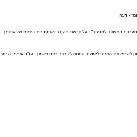
ם" • דעה
ע ממערכת המשפט לתפקד" • על פרשת ההתבטאויות הפוגעניות של איסמן
 להביא את המינוי לאישור הממשלה כבר ביום ראשון • עו"ד איסמן הביע