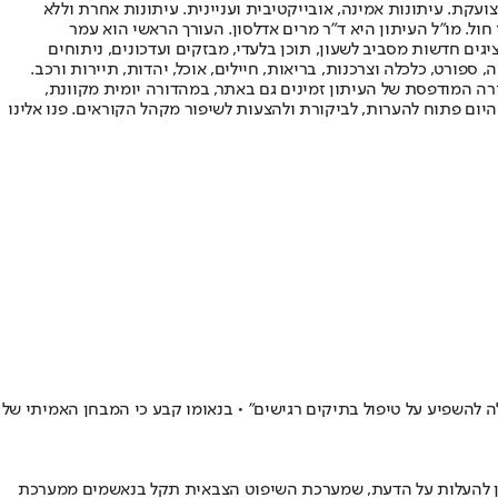
ועקת. עיתונות אמינה, אובייקטיבית ועניינית. עיתונות אחרת וללא
עור החשיפה הגבוה ביותר בימי חול. מו"ל העיתון היא ד"ר מרים אדלסון. העורך הראשי הוא עמר
 והעורך המייסד הוא עמוס רגב. אתרי האינטרנט של "ישראל היום" בעברית ובאנגלית, כמו כן היישומונים (אפליקציות) לאנדרואיד ול-iOS, מציגים חדשות מסביב לשעון, תוכן בלעדי, מבזקים ועדכונים, ניתוחים
, ספורט, כלכלה וצרכנות, בריאות, חיילים, אוכל, יהדות, תיירות ורכב.
דורה המודפסת של העיתון זמינים גם באתר, במהדורה יומית מקוונת,
היום פתוח להערות, לביקורת ולהצעות לשיפור מקהל הקוראים. פנו אלינו
ה להשפיע על טיפול בתיקים רגישים" • בנאומו קבע כי המבחן האמיתי של
אין להעלות על הדעת, שמערכת השיפוט הצבאית תקל בנאשמים ממערכת