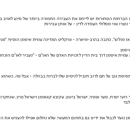
הברחות הסחורות יש לייחס את העבירה החמורה ביותר של סיוע לאויב ב
נוצרו שני מסלולי העמדה לדין - על אותן עבירות
ו מח״ש", כתבה בהרב-מיארה • פרקליט המדינה עמית איסמן הוסיף: "פגי
יסמן
עמית איסמן דרך בית הדין לזכויות האדם של האו"ם • "נעביר לאו"ם הוכח
סת גנב על חם לרוב תוביל לניסיון שלו לברוח בבהלה • אבל פה, כשהוא 
 רועי יפרח, סער אופיר, ישראל ביטון, עקיבא קאופמן וישראל פרץ, שנח
לבד
ן נועד לכבול את ידינו גם בתחום המעשי: שלא נחלום אפילו להעניש את ה