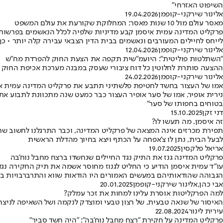
השיפוט האזרחי"
אלינור שירקני-קופמן
19.04.2026
מאסר עולם מול 10 שנות מאסר: המחלוקת שקורעת את עולם המשפט
פרקליט המדינה עמית איסמן קבע מדיניות שלפיה לכלל הנאשמים בפרשות 
לייחס לחיילים המעורבים ונאשמים בבית הדין הצבאי עבירה קלה יותר • כך 
אלינור שירקני-קופמן
12.04.2026
"השתלטות פוליטית": היועמ"שית תקפה את הצעת החוק להפרדת מח"ש
ההצעה סותרת לחלוטין כל דוח ציבורי שעסק במבנה מערכת אכיפת החוק א
אלינור שירקני-קופמן
24.02.2026
אמו של העצור בחשד לחטיפת פלשתיני תתבע את פרקליט המדינה עמית א
נירית אופיר, אמו של סער אופיר העצור כבר כמעט שנה מתכוונת לתבוע את 
בטוחים בחפותו של סער"
דני זקן
15.10.2025
זה איסמן, מה תעשו לו?
תפירת מכרזים אינה המצאה של פרקליט המדינה, וכבר התרגלנו לחשוב שתפי
לבעל הבית, נתן לו צ'אפחה על הכתף ויצא בחיוך מהדלת הראשית
אריאל פלקסין
19.07.2025
פרקליט המדינה גנז את התיק נגד החיילים שנחשדו ברצח מחבל נוח'בה
עו"ד עמית איסמן הודיע כי החליט לגנוז מחוסר אשמה את תיק החקירה נגד
הגבוהה שהודאותיהם במעשים האמורים היו הודאות שווא והתרברבויות ב
אבי כהן
,
אלינור שירקני-קופמן
20.01.2025
למה הפרקליטות אוסרת עלינו למחות את זכר עמלק?
האיסור של שנאה טבעית, של רצון טבעי ומוצדק לנקמה ושל השאיפה לניצחו
עירית לינור
22.08.2024
פרקליט המדינה על חקירת "רצח מחבל נוח'בה": "היה חשד סביר"