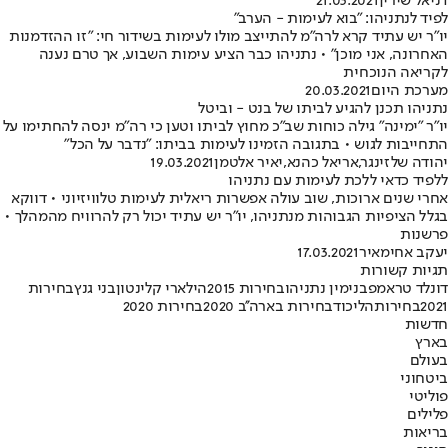
דניאל שירין
21.03.2021
לפיד לנתניהו: "בוא לעימות - הערב"
יו"ר יש עתיד קרא לרה"מ להתייצב מולו לעימות בשידור חי: "זו ההזדמנות
האחרונה, אני מוכן" • נתניהו כבר הציע עימות השבוע, אך טרם נענה
לקריאה הנוכחית
מערכת היום
20.03.2021
נתניהו תכנן להגיע לביתו של בנט - וביטל
יו"ר "ימינה" גילה כוחות שב"כ מחוץ לביתו וטען כי רה"מ ינסה להחתימו על
התחייבות לגוש • בתגובה הזמינו לעימות בביתו: "נדבר על הכל"
יהודה שלזינגר
,
אריאל כהנא
,
יאיר אלטמן
19.03.2021
ללפיד כדאי ללכת לעימות עם נתניהו
אחרי שנים ארוכות, שוב עולה אפשרות ריאלית לעימות טלוויזיוני • דווקא
בגלל הציפיות הגבוהות מנתניהו, יו"ר יש עתיד יכול רק להרוויח מהמהלך •
פרשנות
יעקב אחימאיר
17.03.2021
תגיות קשורות
דונלד טראמפ
בנימין נתניהו
בחירות 2015
הילארי קלינטון
בני גנץ
בחירות
2021
בחירות
הליכוד
בחירות בארה''ב 2020
בחירות 2020
חדשות
בארץ
בעולם
ביטחוני
פוליטי
פלילים
בריאות