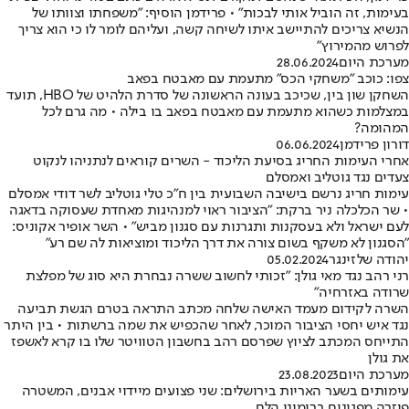
בעימות, זה הוביל אותי לבכות" • פרידמן הוסיף: "משפחתו וצוותו של
הנשיא צריכים להתיישב איתו לשיחה קשה, ועליהם לומר לו כי הוא צריך
לפרוש מהמירוץ"
מערכת היום
28.06.2024
צפו: כוכב "משחקי הכס" מתעמת עם מאבטח בפאב
השחקן שון בין, שכיכב בעונה הראשונה של סדרת הלהיט של HBO, תועד
במצלמות כשהוא מתעמת עם מאבטח בפאב בו בילה • מה גרם לכל
המהומה?
דורון פרידמן
06.06.2024
אחרי העימות החריג בסיעת הליכוד - השרים קוראים לנתניהו לנקוט
צעדים נגד גוטליב ואמסלם
עימות חריג נרשם בישיבה השבועית בין ח"כ טלי גוטליב לשר דודי אמסלם
• שר הכלכלה ניר ברקת: "הציבור ראוי למנהיגות מאחדת שעסוקה בדאגה
לעם ישראל ולא בעסקנות ותגרנות עם סגנון מביש" • השר אופיר אקוניס:
"הסגנון לא משקף בשום צורה את דרך הליכוד ומוציאות לה שם רע"
יהודה שלזינגר
05.02.2024
רני רהב נגד מאי גולן: "זכותי לחשוב ששרה נבחרת היא סוג של מפלצת
שרודה באזרחיה"
השרה לקידום מעמד האישה שלחה מכתב התראה בטרם הגשת תביעה
נגד איש יחסי הציבור המוכר, לאחר שהכפיש את שמה ברשתות • בין היתר
התייחס המכתב לציוץ שפרסם רהב בחשבון הטוויטר שלו בו קרא לאשפז
את גולן
מערכת היום
23.08.2023
עימותים בשער האריות בירושלים: שני פצועים מיידוי אבנים, המשטרה
פיזרה מפגינים ברימוני הלם