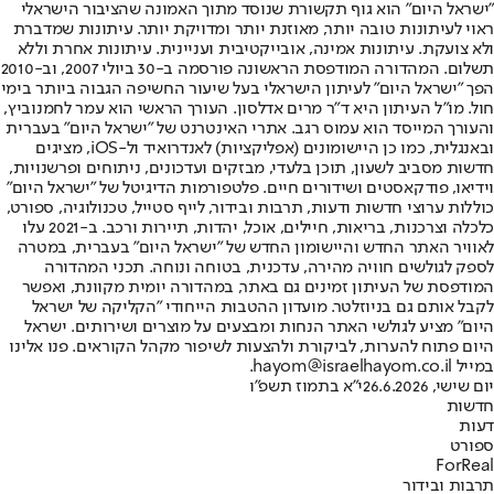
"ישראל היום" הוא גוף תקשורת שנוסד מתוך האמונה שהציבור הישראלי
ראוי לעיתונות טובה יותר, מאוזנת יותר ומדויקת יותר. עיתונות שמדברת
ולא צועקת. עיתונות אמינה, אובייקטיבית ועניינית. עיתונות אחרת וללא
תשלום. המהדורה המודפסת הראשונה פורסמה ב-30 ביולי 2007, וב-2010
הפך "ישראל היום" לעיתון הישראלי בעל שיעור החשיפה הגבוה ביותר בימי
חול. מו"ל העיתון היא ד"ר מרים אדלסון. העורך הראשי הוא עמר לחמנוביץ,
והעורך המייסד הוא עמוס רגב. אתרי האינטרנט של "ישראל היום" בעברית
ובאנגלית, כמו כן היישומונים (אפליקציות) לאנדרואיד ול-iOS, מציגים
חדשות מסביב לשעון, תוכן בלעדי, מבזקים ועדכונים, ניתוחים ופרשנויות,
וידיאו, פודקאסטים ושידורים חיים. פלטפורמות הדיגיטל של "ישראל היום"
כוללות ערוצי חדשות ודעות, תרבות ובידור, לייף סטייל, טכנולוגיה, ספורט,
כלכלה וצרכנות, בריאות, חיילים, אוכל, יהדות, תיירות ורכב. ב-2021 עלו
לאוויר האתר החדש והיישומון החדש של "ישראל היום" בעברית, במטרה
לספק לגולשים חוויה מהירה, עדכנית, בטוחה ונוחה. תכני המהדורה
המודפסת של העיתון זמינים גם באתר, במהדורה יומית מקוונת, ואפשר
לקבל אותם גם בניוזלטר. מועדון ההטבות הייחודי "הקליקה של ישראל
היום" מציע לגולשי האתר הנחות ומבצעים על מוצרים ושירותים. ישראל
היום פתוח להערות, לביקורת ולהצעות לשיפור מקהל הקוראים. פנו אלינו
במייל hayom@israelhayom.co.il.
יום שישי, 26.6.2026
י"א בתמוז תשפ"ו
חדשות
דעות
ספורט
ForReal
תרבות ובידור