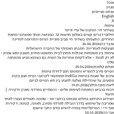
אוכל
מגזין
אנחנו מגייסים
English
X
עימות
בשידור חי: הפיצוץ של עדי זריפי
חילופי דברים קשים באולפן חדשות 12: המגישה ואחד ממארגני מחאת
החרדים, התעמתו בשידור חי סביב סוגיית הגיוס והתרומה למדינה
ענבר כהן
24.06.2026
מצעקות לאחריות: המבחן האמיתי של החברה הישראלית
עימות בין משפחות שכולות מחוץ לבית המשפט מחייב חשבון נפש עמוק •
לא רק לגנות - אלא לקחת אחריות על השיח, גם כשהוא מגיע מהמחנה
שלנו
מנחם קלמנזון
25.04.2026
הטייס סירב להמריא והמטוס הפך לזירת עימות
עיכוב של שעות בטיסת IndiGo ממומבאי לקראבי הצית זעם בקרב
נוסעים, עד שהדיילת נאלצה לחצוץ בין תא הטייס לבינם
ליאת מופז מילצ'ן
19.01.2026
ויכוח בכביש התפתח לעימות אלים - והסתיים במרדף, מארב ודקירה |
תיעוד
האירוע התרחש בחודש אוגוסט ברחבי יפו • שמונה חשודים נעצרו לאחר
שמריבה על שימוש בדרך הובילה למרדף מסוכן, תאונה, קטטה, דקירות
ואף ירי • הפרקליטות צפויה להגיש נגדם כתבי אישום
אבי כהן
30.10.2025