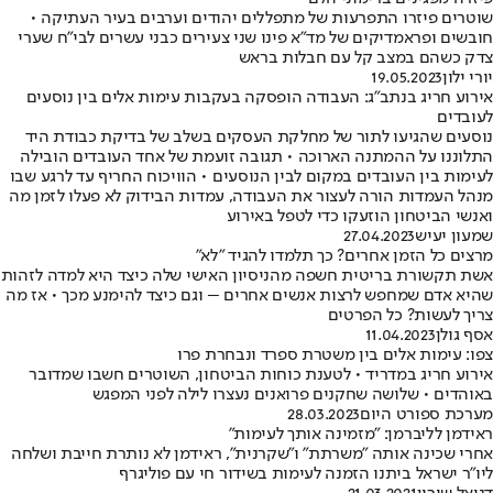
שוטרים פיזרו התפרעות של מתפללים יהודים וערבים בעיר העתיקה •
חובשים ופראמדיקים של מד"א פינו שני צעירים כבני עשרים לבי"ח שערי
צדק כשהם במצב קל עם חבלות בראש
יורי ילון
19.05.2023
אירוע חריג בנתב״ג: העבודה הופסקה בעקבות עימות אלים בין נוסעים
לעובדים
נוסעים שהגיעו לתור של מחלקת העסקים בשלב של בדיקת כבודת היד
התלוננו על ההמתנה הארוכה • תגובה זועמת של אחד העובדים הובילה
לעימות בין העובדים במקום לבין הנוסעים • הוויכוח החריף עד לרגע שבו
מנהל העמדות הורה לעצור את העבודה, עמדות הבידוק לא פעלו לזמן מה
ואנשי הביטחון הוזעקו כדי לטפל באירוע
שמעון יעיש
27.04.2023
מרצים כל הזמן אחרים? כך תלמדו להגיד "לא"
אשת תקשורת בריטית חשפה מהניסיון האישי שלה כיצד היא למדה לזהות
שהיא אדם שמחפש לרצות אנשים אחרים – וגם כיצד להימנע מכך • אז מה
צריך לעשות? כל הפרטים
אסף גולן
11.04.2023
צפו: עימות אלים בין משטרת ספרד ונבחרת פרו
אירוע חריג במדריד • לטענת כוחות הביטחון, השוטרים חשבו שמדובר
באוהדים • שלושה שחקנים פרואנים נעצרו לילה לפני המפגש
מערכת ספורט היום
28.03.2023
ראידמן לליברמן: "מזמינה אותך לעימות"
אחרי שכינה אותה "משרתת" ו"שקרנית", ראידמן לא נותרת חייבת ושלחה
ליו"ר ישראל ביתנו הזמנה לעימות בשידור חי עם פוליגרף