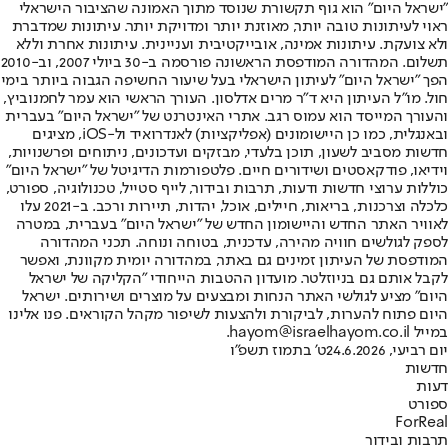
"ישראל היום" הוא גוף תקשורת שנוסד מתוך האמונה שהציבור הישראלי
ראוי לעיתונות טובה יותר, מאוזנת יותר ומדויקת יותר. עיתונות שמדברת
ולא צועקת. עיתונות אמינה, אובייקטיבית ועניינית. עיתונות אחרת וללא
תשלום. המהדורה המודפסת הראשונה פורסמה ב-30 ביולי 2007, וב-2010
הפך "ישראל היום" לעיתון הישראלי בעל שיעור החשיפה הגבוה ביותר בימי
חול. מו"ל העיתון היא ד"ר מרים אדלסון. העורך הראשי הוא עמר לחמנוביץ,
והעורך המייסד הוא עמוס רגב. אתרי האינטרנט של "ישראל היום" בעברית
ובאנגלית, כמו כן היישומונים (אפליקציות) לאנדרואיד ול-iOS, מציגים
חדשות מסביב לשעון, תוכן בלעדי, מבזקים ועדכונים, ניתוחים ופרשנויות,
וידיאו, פודקאסטים ושידורים חיים. פלטפורמות הדיגיטל של "ישראל היום"
כוללות ערוצי חדשות ודעות, תרבות ובידור, לייף סטייל, טכנולוגיה, ספורט,
כלכלה וצרכנות, בריאות, חיילים, אוכל, יהדות, תיירות ורכב. ב-2021 עלו
לאוויר האתר החדש והיישומון החדש של "ישראל היום" בעברית, במטרה
לספק לגולשים חוויה מהירה, עדכנית, בטוחה ונוחה. תכני המהדורה
המודפסת של העיתון זמינים גם באתר, במהדורה יומית מקוונת, ואפשר
לקבל אותם גם בניוזלטר. מועדון ההטבות הייחודי "הקליקה של ישראל
היום" מציע לגולשי האתר הנחות ומבצעים על מוצרים ושירותים. ישראל
היום פתוח להערות, לביקורת ולהצעות לשיפור מקהל הקוראים. פנו אלינו
במייל hayom@israelhayom.co.il.
יום רביעי, 24.6.2026
ט' בתמוז תשפ"ו
חדשות
דעות
ספורט
ForReal
תרבות ובידור