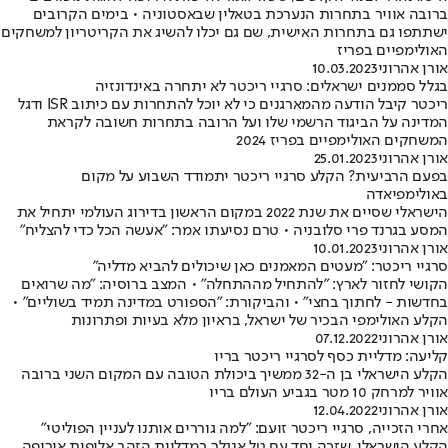
ברובה אוויר בתחרות הנערכת בטאלין שבאסטוניה • בימים הקרובים
ישתתפו גם בתחרות האישית, שם גם יכלו להשיג את הקריטריון למשחקים
האולימפיים בפריז
אורן אהרוני
10.03.2023
בגלל סממנים ישראלים: סרגיי ריכטר לא יתחרה באינדונזיה
ריכטר קיבל הודעה מהמארגנים כי לא יוכל להתחרות עם כיתוב ISR ודגל
המדינה על הביגוד הרשמי שלו ועל הרובה בתחרות חשובה לקראת
המשחקים האולימפיים בפריז 2024
אורן אהרוני
25.01.2023
בפעם הרביעית? הקלע סרגיי ריכטר יתמודד השבוע על מקום
באולימפיאדה
הישראלי שסיים את שנת 2022 במקום הראשון בדירוג העולמי יתחיל את
המסע בגרנד פרי סלובניה • טרם נסיעתו אמר: "אעשה הכל כדי להצליח"
אורן אהרוני
10.01.2023
סרגיי ריכטר: "מעטים המאמנים כאן שיכולים להביא מדליה"
הקושי לחזור לארץ: "להתחיל מההתחלה" • המצב ברוסיה: "מה שרואים
בחדשות - לחתוך בחצי" • והביקורת: "הספורט במדינה תמיד בשוליים" •
הקלע האולימפי הבכיר של ישראל, בראיון מלא בעיות ופתרונות
אורן אהרוני
07.12.2022
קליעה: מדליית כסף לסרגיי ריכטר בריו
הקלע הישראלי בן ה-32 ממשיך ביכולת הטובה עם המקום השני ברובה
אוויר למרחק 10 מטר בגביע העולם בריו
אורן אהרוני
12.04.2022
אחרי הזכייה, סרגיי ריכטר זועם: "למה גוררים אותנו לעניין הפוליטי"
הקלע הישראלי, שזכה יחד עם טל אנגלר במדליית הזהב אליפות אירופה,