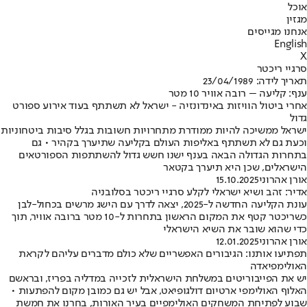
אוכל
מגזין
אנחנו מגייסים
English
X
סרגיי ריכטר
תאריך לידה: 23/04/1989
ענף: קליעה – רובה אוויר 10 מטר
אחרי ביטול הוויזות באינדונזיה - ישראל לא תשתתף בעוד אירוע ספורט
גדול
ישראל ממשיכה להיות ממודרת מתחרויות חשובות בגלל סיבות ביטחוניות
וכעת גם לא תשתתף באליפות העולם בקליעה שתיערך בקהיר • גם
בתחרות הגדולה הבאה בענף ישנו חשש גדול להשתתפות הספורטאים
הישראלים, שכן היא תיערך בקטאר
אורן אהרוני
15.10.2025
אדיר: זהב ושיא ישראלי לקלע סרגיי ריכטר בסלובניה
עונת הקליעה החדשה ל-2025, יצאה לדרך עם הישג מרשים בכחול-לבן
כשריכטר קטף את המקום הראשון בתחרות ל-10 מטר ברובה אוויר, תוך
כדי שהוא שובר את השיא הישראלי
אורן אהרוני
12.01.2025
תפתיעו אותנו: הגיבורים האפשריים שלא כולם מדברים עליהם לקראת
האולימפיאדה
יש את הפייבוריטים במשלחת הישראלית לזכייה במדליה בפריז, ובראשם
האלוף האולימפי ארטיום דולגופיאט, אבל יש גם כמובן מקום להפתעות •
שבוע לפתיחת המשחקים האולימפיים בעיר האורות, בחרנו את חמשת