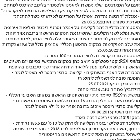
זועם על המארגנים, שלא אפשרו למאמנו אלכסנדר בלינוב להיכנס למתחם
התחרות: "מדובר בהחלטה לא מוצדקת עקב הפלישה הרוסית לאוקראינה"
• אנגלר: "הרגשה נהדרת. אפילו על הפודיום לא ידעתי כיצד להתנהג"
מערכת ספורט היום
26.03.2022
היסטוריה: מדליית זהב לקלעים טל אנגלר וסרגיי ריכטר באליפות אירופה
הישג נפלא לשני הקלעים, שהשיגו את המקום הראשון ברובה אויר זוגות
מעורבים למרחק 10 מטר • הצמד המעורב עלה לחצי הגמר, לאחר שסיים
את שלב המוקדמות במקום הראשון הכללי, עם ציון כולל של 629.6 נקודות
אורן אהרוני
26.03.2022
אנסטסיה גורבנקו עלתה לחצי הגמר ב-100 מטר גב
גלשני RSX: קטי ספיצ'קוב ויואב כהן במקום החמישי בסיום יום השיוטים
הראשון • גלישת גלים: ענת ליליאור הודחה אחרי שני סיבובים בהופעת
הבכורה של הענף במשחקים • קליעה: סרגיי ריכטר לא העפיל לגמר •
הופעה טובה למתעמלת ליהיא רז
דור הופמן
, טוקיו
25.07.2021
דוידוביץ' פתחה טוב, צוברי פחות
גולשת ה־RS:X סיימה את יום השיוטים הראשון במקום השביעי הכללי •
מדליסט הארד מבייג'ין מדורג 16 בתום שלושת השיוטים הראשונים •
קליעה: סרגיי ריכטר איכזב ברובה אוויר 10 מ' ולא העפיל לגמר
עדי רובינשטיין
09.08.2016
באקו 2015: סרגיי ריכטר זכה בארד
הקלע דורג שלישי בגמר הקליעה למרחק של 10 מ' עם 185.5 נקודות •
בנוסף, השיג את הקריטריון האולימפי לריו 2016 • זוהי מדליה שנייה
לישראל במשחקים האולימפיים הראשונים בהיסטוריה