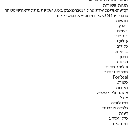
לימור שפיגל
16.06.2015
תגיות קשורות
קליעה
אולימפיאדת פריז 2024
המאבק באנטישמיות
ענת ליליאור
שיט
שחר
צוברי
ריו 2016
מעין דוידוביץ'
גל נבו
שי קקון
חדשות
בארץ
בעולם
ביטחוני
פוליטי
פלילים
בריאות
חינוך
משפט
פוליטי-מדיני
תרבות ובידור
ForReal
ספורט
תיירות
אופנה ולייף סטייל
אוכל
טכנולוגיה
כלכלה וצרכנות
דעות
כללי ומידע
דף הבית