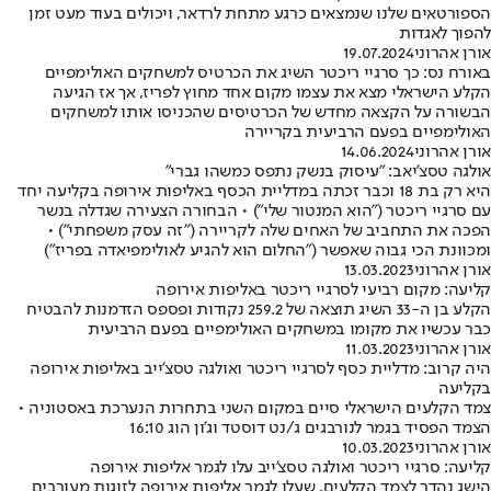
הספורטאים שלנו שנמצאים כרגע מתחת לרדאר, ויכולים בעוד מעט זמן
להפוך לאגדות
אורן אהרוני
19.07.2024
באורח נס: כך סרגיי ריכטר השיג את הכרטיס למשחקים האולימפיים
הקלע הישראלי מצא את עצמו מקום אחד מחוץ לפריז, אך אז הגיעה
הבשורה על הקצאה מחדש של הכרטיסים שהכניסו אותו למשחקים
האולימפיים בפעם הרביעית בקריירה
אורן אהרוני
14.06.2024
אולגה טסצ'יאב: "עיסוק בנשק נתפס כמשהו גברי"
היא רק בת 18 וכבר זכתה במדליית הכסף באליפות אירופה בקליעה יחד
עם סרגיי ריכטר ("הוא המנטור שלי") • הבחורה הצעירה שגדלה בנשר
הפכה את התחביב של האחים שלה לקריירה ("זה עסק משפחתי") •
ומכוונת הכי גבוה שאפשר ("החלום הוא להגיע לאולימפיאדה בפריז")
אורן אהרוני
13.03.2023
קליעה: מקום רביעי לסרגיי ריכטר באליפות אירופה
הקלע בן ה-33 השיג תוצאה של 259.2 נקודות ופספס הזדמנות להבטיח
כבר עכשיו את מקומו במשחקים האולימפיים בפעם הרביעית
אורן אהרוני
11.03.2023
היה קרוב: מדליית כסף לסרגיי ריכטר ואולגה טסצ'ייב באליפות אירופה
בקליעה
צמד הקלעים הישראלי סיים במקום השני בתחרות הנערכת באסטוניה •
הצמד הפסיד בגמר לנורבגים ג/נט דוסטד וג'ון הוג 16:10
אורן אהרוני
10.03.2023
קליעה: סרגיי ריכטר ואולגה טסצ'ייב עלו לגמר אליפות אירופה
הישג נהדר לצמד הקלעים, שעלו לגמר אליפות אירופה לזוגות מעורבים