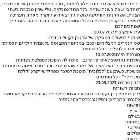
בר צברי מוציא אלבום חדש מלא להיטים, סרט תיעודי מסקרן על יוסי שריד,
"מינקס" שבה בעונה שנייה, בלר מתקאמבקים, טלי שרון מככבת בשתי
הצגות, השחקנית הוותיקה שושה גורן באירוע הוקרה מיוחד, תערוכה
למאייר דני קרמן ופעילויות לכל המשפחה • אלה הדברים הכי מעניינים
שמחכים לכם
ערן איצקוביץ
20.07.2023
שיתוף הפעולה המסקרן של עדן בן זקן ולירן דנינו
שני הזמרים המצליחים יככבו במחזמר המבוסס על אגדת הילדים הקסומה
שכולם גדלו עליה • כל הפרטים
מערכת היום
10.07.2023
הילדות נהרסה: לאחר פו הדוב - סינדרלה הופכת למפלצת רצחנית
תופעת גיבורי האנימציה של דיסני שהופכים לכוכבי סרטי אימה מבעיתים
נמשכת, כשהפעם "לכלוכית" הופכת לפיצ'ר מפחיד שייקרא "קללת
סינדרלה" • כל הפרטים
דורון פרידמן
23.05.2023
תגיות קשורות
לירן דנינו
עדן בן זקן
דיסני
בחנו את עצמכם
מלחמת הכוכבים
מיקי מאוס
שני
כהן
רמי ברוך
ריאן גוסלינג
רוברט דאוני ג'וניור
חדשות
בארץ
בעולם
ביטחוני
פוליטי
פלילים
בריאות