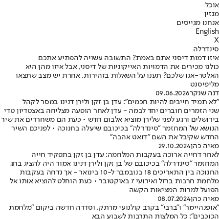
אוכל
מגזין
אנחנו מגייסים
English
X
סינדרלה
איזו דמות דיסני אתם באמת? התשובה עשויה להפתיע אתכם
כולנו מכירים את הדמויות האייקוניות של דיסני, אבל איזו מהן היא
האלטר-אגו שלכם? תענו על השאלות בזהירות, אחרת יש מצב שתצאו
מליפיסנט
דנה שנקר
09.06.2026
"לא תמיד חייבים להיות חכמים": עדן בן זקן ולירן דנינו במסר לקהל
שני הזמרים חוברים יחד לבמה - עדן לאחר הופעה מצליחה באצטדיון טדי
בירושלים ורגע לפני שלירן מוציא אלבום חדש • כעת הם משחררים את שיר
הנושא של המחזמר "סינדרלה" בכיכובם שיעלה בחנוכה • לפניכם השיר
החדש שקיבל את השם "דואט אהבה"
מאיה כהן
29.10.2024
לאחר דחייה ארוכה בעקבות המלחמה: עדן בן זקן בתפקיד חייה
המחזמר "סינדרלה" בכיכובם של בן זקן ולירן דנינו אמור היה להציג בחג
החנוכה בין התאריכים 18 בנובמבר ל-10 בינואר - אך נדחה בעקבות
מלחמת חרבות ברזל ואירועי 7 באוקטובר • כעת הוחלט להוציא אותו אל
הפועל למרות המציאות הקשה
מאיה כהן
08.07.2024
"אופנהיימר" ו"ברבי" בקרב קולנועי מרתק, וסדרה חדשה ביקום "מלחמת
הכוכבים": כל המלצות התרבות לשבוע הבא