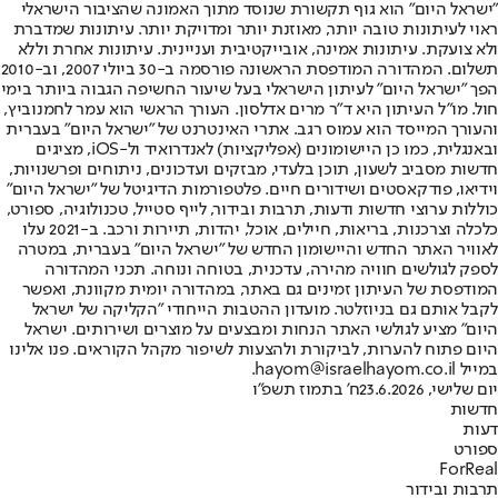
"ישראל היום" הוא גוף תקשורת שנוסד מתוך האמונה שהציבור הישראלי
ראוי לעיתונות טובה יותר, מאוזנת יותר ומדויקת יותר. עיתונות שמדברת
ולא צועקת. עיתונות אמינה, אובייקטיבית ועניינית. עיתונות אחרת וללא
תשלום. המהדורה המודפסת הראשונה פורסמה ב-30 ביולי 2007, וב-2010
הפך "ישראל היום" לעיתון הישראלי בעל שיעור החשיפה הגבוה ביותר בימי
חול. מו"ל העיתון היא ד"ר מרים אדלסון. העורך הראשי הוא עמר לחמנוביץ,
והעורך המייסד הוא עמוס רגב. אתרי האינטרנט של "ישראל היום" בעברית
ובאנגלית, כמו כן היישומונים (אפליקציות) לאנדרואיד ול-iOS, מציגים
חדשות מסביב לשעון, תוכן בלעדי, מבזקים ועדכונים, ניתוחים ופרשנויות,
וידיאו, פודקאסטים ושידורים חיים. פלטפורמות הדיגיטל של "ישראל היום"
כוללות ערוצי חדשות ודעות, תרבות ובידור, לייף סטייל, טכנולוגיה, ספורט,
כלכלה וצרכנות, בריאות, חיילים, אוכל, יהדות, תיירות ורכב. ב-2021 עלו
לאוויר האתר החדש והיישומון החדש של "ישראל היום" בעברית, במטרה
לספק לגולשים חוויה מהירה, עדכנית, בטוחה ונוחה. תכני המהדורה
המודפסת של העיתון זמינים גם באתר, במהדורה יומית מקוונת, ואפשר
לקבל אותם גם בניוזלטר. מועדון ההטבות הייחודי "הקליקה של ישראל
היום" מציע לגולשי האתר הנחות ומבצעים על מוצרים ושירותים. ישראל
היום פתוח להערות, לביקורת ולהצעות לשיפור מקהל הקוראים. פנו אלינו
במייל hayom@israelhayom.co.il.
יום שלישי, 23.6.2026
ח' בתמוז תשפ"ו
חדשות
דעות
ספורט
ForReal
תרבות ובידור