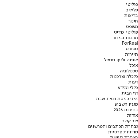
פוליטי
פלילים
בריאות
חינוך
משפט
פוליטי-מדיני
תרבות ובידור
ForReal
ספורט
תיירות
אופנה ולייף סטייל
אוכל
טכנולוגיה
כלכלה וצרכנות
דעות
כללי ומידע
דף הבית
זמני כניסת וצאת שבת
מגזין השבוע
בחירות 2026
אודות
צור קשר
נבחרת הכתבים והפרשנים
מדיניות פרטיות
הצהרת נגישות