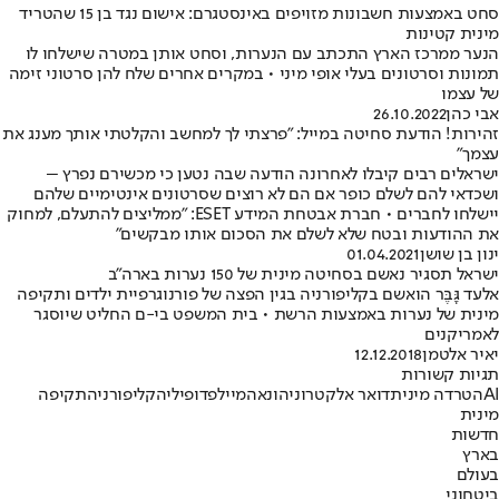
סחט באמצעות חשבונות מזויפים באינסטגרם: אישום נגד בן 15 שהטריד
מינית קטינות
הנער ממרכז הארץ התכתב עם הנערות, וסחט אותן במטרה שישלחו לו
תמונות וסרטונים בעלי אופי מיני • במקרים אחרים שלח להן סרטוני זימה
של עצמו
אבי כהן
26.10.2022
זהירות! הודעת סחיטה במייל: "פרצתי לך למחשב והקלטתי אותך מענג את
עצמך"
ישראלים רבים קיבלו לאחרונה הודעה שבה נטען כי מכשירם נפרץ –
ושכדאי להם לשלם כופר אם הם לא רוצים שסרטונים אינטימיים שלהם
יישלחו לחברים • חברת אבטחת המידע ESET: "ממליצים להתעלם, למחוק
את ההודעות ובטח שלא לשלם את הסכום אותו מבקשים"
ינון בן שושן
01.04.2021
ישראל תסגיר נאשם בסחיטה מינית של 150 נערות בארה"ב
אלעד גָּבֶּר הואשם בקליפורניה בגין הפצה של פורנוגרפיית ילדים ותקיפה
מינית של נערות באמצעות הרשת • בית המשפט בי-ם החליט שיוסגר
לאמריקנים
יאיר אלטמן
12.12.2018
תגיות קשורות
AI
הטרדה מינית
דואר אלקטרוני
הונאה
מייל
פדופיליה
קליפורניה
תקיפה
מינית
חדשות
בארץ
בעולם
ביטחוני