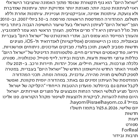
"ישראל היום" הוא גוף תקשורת שנוסד מתוך האמונה שהציבור הישראלי
ראוי לעיתונות טובה יותר, מאוזנת יותר ומדויקת יותר. עיתונות שמדברת
ולא צועקת. עיתונות אמינה, אובייקטיבית ועניינית. עיתונות אחרת וללא
תשלום. המהדורה המודפסת הראשונה פורסמה ב-30 ביולי 2007, וב-2010
הפך "ישראל היום" לעיתון הישראלי בעל שיעור החשיפה הגבוה ביותר בימי
חול. מו"ל העיתון היא ד"ר מרים אדלסון. העורך הראשי הוא עמר לחמנוביץ,
והעורך המייסד הוא עמוס רגב. אתרי האינטרנט של "ישראל היום" בעברית
ובאנגלית, כמו כן היישומונים (אפליקציות) לאנדרואיד ול-iOS, מציגים
חדשות מסביב לשעון, תוכן בלעדי, מבזקים ועדכונים, ניתוחים ופרשנויות,
וידיאו, פודקאסטים ושידורים חיים. פלטפורמות הדיגיטל של "ישראל היום"
כוללות ערוצי חדשות ודעות, תרבות ובידור, לייף סטייל, טכנולוגיה, ספורט,
כלכלה וצרכנות, בריאות, חיילים, אוכל, יהדות, תיירות ורכב. ב-2021 עלו
לאוויר האתר החדש והיישומון החדש של "ישראל היום" בעברית, במטרה
לספק לגולשים חוויה מהירה, עדכנית, בטוחה ונוחה. תכני המהדורה
המודפסת של העיתון זמינים גם באתר, במהדורה יומית מקוונת, ואפשר
לקבל אותם גם בניוזלטר. מועדון ההטבות הייחודי "הקליקה של ישראל
היום" מציע לגולשי האתר הנחות ומבצעים על מוצרים ושירותים. ישראל
היום פתוח להערות, לביקורת ולהצעות לשיפור מקהל הקוראים. פנו אלינו
במייל hayom@israelhayom.co.il.
יום שלישי, 23.6.2026
ח' בתמוז תשפ"ו
חדשות
דעות
ספורט
ForReal
תרבות ובידור