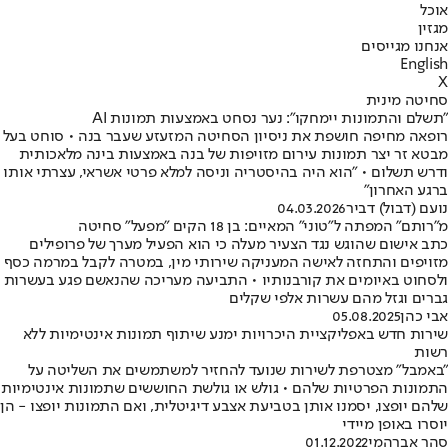
אוכל
מגזין
אנחנו מגייסים
English
X
סחיטה מינית
"תשלם והתמונות יימחקו": נער נסחט באמצעות תמונות AI
רופאה מחיפה חושפת את ניסיון הסחיטה המזעזע שעבר בנה • סוחט בעל
מבטא זר יצר תמונות עירום מזויפות של בנה באמצעות בינה מלאכותית
ודרש תשלום • "הוא היה בהיסטריה וניסה למלא פרטי אשראי, עצרתי אותו
ברגע האחרון"
נועם (דבול) דביר
04.03.2026
מ"רותם" המפתה ל"טוני" המאיים: בן 18 הקים "מפעל" סחיטה
כתב אישום שהוגש נגד הצעיר מעלה כי הוא הפעיל מערך של פרופילים
מזויפים והתחזה לאישה המעניקה שירותי מין, במטרה לקבל במרמה כסף
ולסחוט באיומים את קורבנותיו • התביעה מעריכה שהנאשם פגע בעשרות
גברים וגזל מהם עשרות אלפי שקלים
אבי כהן
05.08.2025
שירות חדש באפליקציית היכרויות ימנע שיתוף תמונות אינטימיות ללא
רשות
"באמבל" מצטרפת לשירות שנועד להחזיר למשתמשים את השליטה על
התמונות הפרטיות שלהם • גולש או גולשת החוששים שתמונות אינטימיות
שלהם יופצו, יסמנו אותן בטביעת אצבע דיגיטלית, ואם התמונות יופצו - הן
יוסרו באופן מיידי
סהר אברהמי
01.12.2022