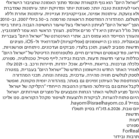
"ישראל היום" הוא גוף תקשורת שנוסד מתוך האמונה שהציבור הישראלי
ראוי לעיתונות טובה יותר, מאוזנת יותר ומדויקת יותר. עיתונות שמדברת
ולא צועקת. עיתונות אמינה, אובייקטיבית ועניינית. עיתונות אחרת וללא
תשלום. המהדורה המודפסת הראשונה פורסמה ב-30 ביולי 2007, וב-2010
הפך "ישראל היום" לעיתון הישראלי בעל שיעור החשיפה הגבוה ביותר בימי
חול. מו"ל העיתון היא ד"ר מרים אדלסון. העורך הראשי הוא עמר לחמנוביץ,
והעורך המייסד הוא עמוס רגב. אתרי האינטרנט של "ישראל היום" בעברית
ובאנגלית, כמו כן היישומונים (אפליקציות) לאנדרואיד ול-iOS, מציגים
חדשות מסביב לשעון, תוכן בלעדי, מבזקים ועדכונים, ניתוחים ופרשנויות,
וידיאו, פודקאסטים ושידורים חיים. פלטפורמות הדיגיטל של "ישראל היום"
כוללות ערוצי חדשות ודעות, תרבות ובידור, לייף סטייל, טכנולוגיה, ספורט,
כלכלה וצרכנות, בריאות, חיילים, אוכל, יהדות, תיירות ורכב. ב-2021 עלו
לאוויר האתר החדש והיישומון החדש של "ישראל היום" בעברית, במטרה
לספק לגולשים חוויה מהירה, עדכנית, בטוחה ונוחה. תכני המהדורה
המודפסת של העיתון זמינים גם באתר, במהדורה יומית מקוונת, ואפשר
לקבל אותם גם בניוזלטר. מועדון ההטבות הייחודי "הקליקה של ישראל
היום" מציע לגולשי האתר הנחות ומבצעים על מוצרים ושירותים. ישראל
היום פתוח להערות, לביקורת ולהצעות לשיפור מקהל הקוראים. פנו אלינו
במייל hayom@israelhayom.co.il.
יום שבת, 13.6.2026
כ"ח בסיון תשפ"ו
חדשות
דעות
ספורט
ForReal
תרבות ובידור