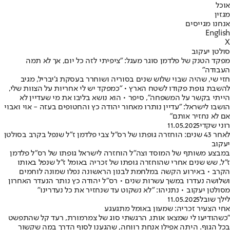
אוכל
מגזין
אנחנו מגייסים
English
X
סולטן יעקוב
מפקד הטנק של פלדמן סוגר מעגל: "ציפיתי לזה כל יום, אך לא תמה
העבודה"
חזי שי, שהיה שבוי שלוש שנים בסוריה ושוחרר בעסקת ג'יבריל, מגיב
להשבת גופת פקודו לשטח הארץ • "כמפקד יש לי אחריות על הצוות שלי,
הייתי בקשר על המשפחה", סיפר • הוא נושא בליבו את מי שעדיין לא
הושבו לישראל: "עדיין נותרו מאחור יהודה כץ והחטופים בעזה - אוי ואבוי
אם לא נחזיר אותם"
רוני שקדי
11.05.2025
לאחר 43 שנים: הוחזרה גופתו של רס"ל צבי פלדמן ז"ל שנפל בקרב בסולטן
יעקוב
במבצע משותף של המוסד וצה"ל הוחזרה לישראל גופתו של רס"ל פלדמן
ז"ל, שש שנים אחרי שהוחזרה גופתו של זכריה באומל ז"ל שנפל באותו
הקרב • באירוע הקשה במלחמת לבנון הראשונה נפלו שמונה לוחמים
ושלושה נעדרו במשך עשרות שנים • רס"ל יהודה כץ נותר הנעדר האחרון
מסולטן יעקוב • נתניהו: "לא נשקוט עד שנחזיר את כל נעדרינו"
לילך שובל
11.05.2025
אחי הצעיר זכריה: שמעון באומל מתגעגע
"כשהודיעו לי שמצאו אותו, הרגשתי סוג של צמרמורת, רעד קל שהתפשט
בכל הגוף. היתה אפילו אנחת רווחה, שהגענו לסוף הדרך במה שקשור