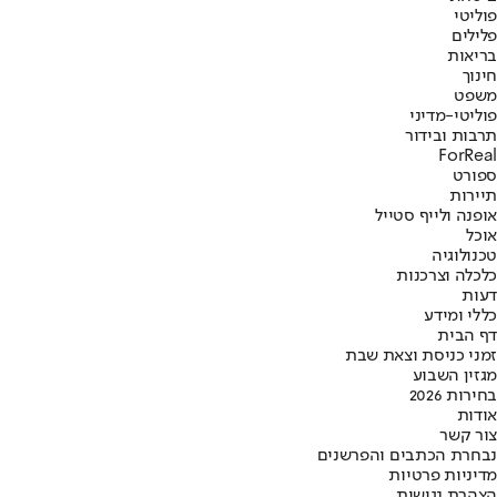
פוליטי
פלילים
בריאות
חינוך
משפט
פוליטי-מדיני
תרבות ובידור
ForReal
ספורט
תיירות
אופנה ולייף סטייל
אוכל
טכנולוגיה
כלכלה וצרכנות
דעות
כללי ומידע
דף הבית
זמני כניסת וצאת שבת
מגזין השבוע
בחירות 2026
אודות
צור קשר
נבחרת הכתבים והפרשנים
מדיניות פרטיות
הצהרת נגישות