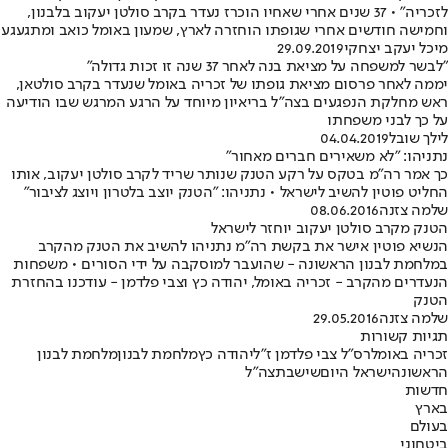
לזכריה" • 37 שנים אחרי שאחיו הוכרז נעדר בקרב סולטן יעקוב בלבנון,
וחמישה חודשים אחרי שגופתו הוחזרה לארץ, שמעון באומל כואב ומתגעגע
מיכל יעקב יצחקי
29.09.2019
"לבשר למשפחה על מציאת בנה לאחר 37 שנה זו זכות גדולה"
יממה לאחר פרסום מציאת גופתו של זכריה באומל שנעדר בקרב סולטאן,
ראש מחלקת הנפגעים בצה"ל בריאיון מיוחד על הרגע המרגש שבו הודיעה
על כך לבני משפחתו
לילך שובל
04.04.2019
נתניהו: "לא משאירים חברים מאחור"
כך אמר רה"מ בטקס על רקע הטנק שנותר שריד לקרב סולטן יעקוב, אותו
החליט פוטין להשיב לישראל • נתניהו: "הטנק יוצב בלטרון ויוצג לציבור"
שלמה צזנה
08.06.2016
הטנק מקרב סולטן יעקוב יוחזר לישראל
הנשיא פוטין אישר את בקשת רה"מ נתניהו להשיב את הטנק מהקרב
במלחמת לבנון הראשונה - שהועבר למוסקבה על ידי הסורים • משפחות
הנעדרים מהקרב - זכריה באומל, יהודה כץ וצבי פלדמן - עודכנו בהחזרת
הטנק
שלמה צזנה
29.05.2016
תגיות קשורות
זכריה באומל
רס"ל צבי פלדמן ז"ל
יהודה כץ
מלחמת לבנון
מלחמת לבנון
הראשונה
ישראל היום
שישבת
צה"ל
חדשות
בארץ
בעולם
ביטחוני