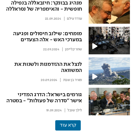
מנהיג בבונקר: חיזבאללה בנפילה
חופשית - והאימפריה של נסראללה
מתפרקת
עודד עילם
22.09.2024
מומחים: שילוב חיסולים ופגיעה
במערכי האש - אלה הצעדים
הבאים להכרעת חיזבאללה
שחר קליימן
22.09.2024
לנצל את ההזדמנות ולשנות את
המשוואה
מאיר בן שבת
20.09.2024
גורמים בישראל: הדרג המדיני
אישר "סדרה של פעולות" - במטרה
להשיב את תושבי הצפון לביתם
לילך שובל
19.09.2024
קרא עוד