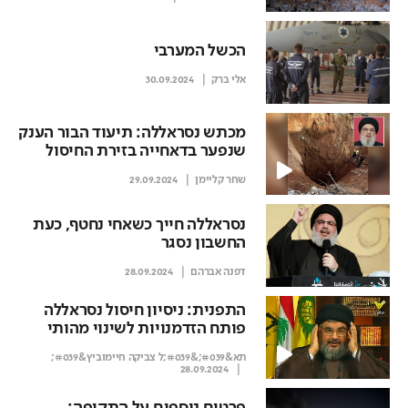
הכשל המערבי
אלי ברק
30.09.2024
מכתש נסראללה: תיעוד הבור הענק
שנפער בדאחייה בזירת החיסול
שחר קליימן
29.09.2024
נסראללה חייך כשאחי נחטף, כעת
החשבון נסגר
דפנה אברהם
28.09.2024
התפנית: ניסיון חיסול נסראללה
פותח הזדמנויות לשינוי מהותי
בפני המערכה
תא&#039;&#039;ל צביקה חיימוביץ&#039;
28.09.2024