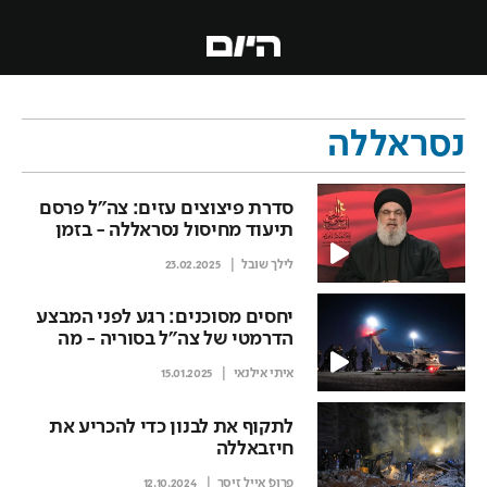
נסראללה
סדרת פיצוצים עזים: צה"ל פרסם
תיעוד מחיסול נסראללה - בזמן
הלווייתו
לילך שובל
23.02.2025
יחסים מסוכנים: רגע לפני המבצע
הדרמטי של צה"ל בסוריה - מה
קרה ברכבת ההרים שבין ישראל
איתי אילנאי
15.01.2025
לארה"ב
לתקוף את לבנון כדי להכריע את
חיזבאללה
פרופ' אייל זיסר
12.10.2024