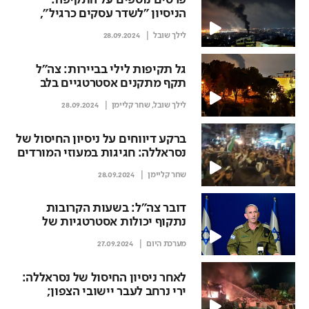
פרטים נוספים על התקיפה:
הניסיון ״לשדר עסקים כרגיל״,
אישור הקבינט הלילי והמטוסים
לילך שובל
28.09.2024
שהיו באוויר בזמן נאום רה״מ
גל תקיפות לילי בביירות: צה״ל
תקף מתקנים אסטרטגיים בלב
הדאחייה, גם נמל התעופה על
לילך שובל
,
שחר קליימן
28.09.2024
הכוונת
ברקע דיווחים על ניסיון החיסול של
נסראללה: חגיגות במעוזי המורדים
בסוריה
שחר קליימן
28.09.2024
דובר צה"ל: בשעות הקרובות
נתקוף יכולות אסטרטגיות של
חיזבאללה מתחת לפני האדמה
מערכת היום
27.09.2024
בדאחייה
לאחר ניסיון החיסול של נסראללה:
ירי נרחב לעבר יישובי הצפון;
כוננות ברחבי הארץ