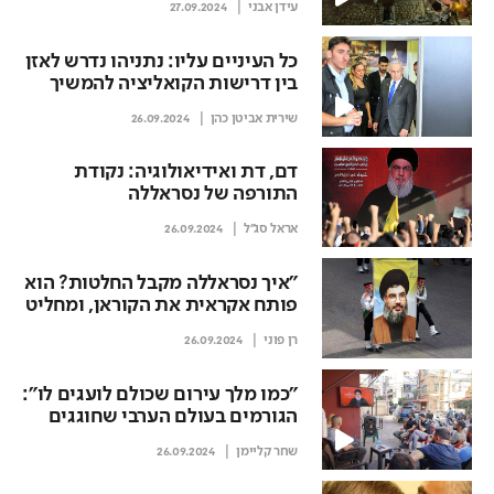
עידן אבני
27.09.2024
כל העיניים עליו: נתניהו נדרש לאזן
בין דרישות הקואליציה להמשיך
את הלחימה בלבנון
שירית אביטן כהן
26.09.2024
דם, דת ואידיאולוגיה: נקודת
התורפה של נסראללה
אראל סג''ל
26.09.2024
"איך נסראללה מקבל החלטות? הוא
פותח אקראית את הקוראן, ומחליט
לפי הפסוק שיוצא"
רן פוני
26.09.2024
"כמו מלך עירום שכולם לועגים לו":
הגורמים בעולם הערבי שחוגגים
את המכות שחוטף נסראללה
שחר קליימן
26.09.2024