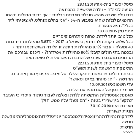
מיטל יסעור בית-אור
28.11.2019
הגיעה לביה"ח - וילדה שלישייה בהפתעה
דנט גילץ חשבה שהיא סובלת מאבנים בכליות - אך בבית החולים נדהמו
הרופאים לגלות שהיא בשבוע ה-34 • "אני בהלם מוחלט, לא ציפיתי לזה
בכלל", היא מספרת
אסף גולן
18.08.2019
מזל טוב: יותר לידות, פחות ניתוחים קיסריים
בכל שלוש דקות נולד תינוק בישראל ב־2017 • 3.83% מהיולדות היו בנות
40 ומעלה • עבור 8.1% מהיולדות היתה זו הלידה השישית או יותר •
ובכמה בתי חולים קיבלו 80% מהיולדות אפידורל? • ריכזנו עבורכם את
הנתונים מהכנס השנתי של החברה הישראלית לרפואת האם
מיטל יסעור בית-אור
22.11.2018
התינוקת הראשונה לשנת תשע"ט
בבית החולים זיו בצפת חיבקו הלילה טל ואביב מקיבוץ מורן את בתם
החדשה • " חג מיוחד במינו ומאושר"
עדי חשמונאי
10.09.2018
שרירי הבטן של האם מנעו את הלידה
מאמנת אוסטרלית התקשתה ללדת ונאלצה לעבור ניתוח קיסרי כי העובר
"נתקע" בין שרירי בטנה • "הם ננעלו עליו ממש חזק"
מערכת היום
30.10.2016
תגיות קשורות
לידה
קורונה
יולדת
הריון
אפידורל
מנצ'סטר יונייטד
לידות
אוסטרליה
תינוק
שנה
חדשה
חדשות
בארץ