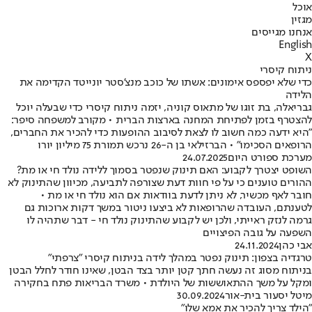
אוכל
מגזין
אנחנו מגייסים
English
X
ניתוח קיסרי
כדי שלא יפספס אימונים: אשתו של כוכב מנצ'סטר יונייטד הקדימה את
הלידה
גבריאלה, בת זוגו של מתאוס קוניה, יזמה ניתוח קיסרי כדי שבעלה יוכל
להצטרף בזמן לפתיחת המחנה בארצות הברית • מקורב למשפחה סיפר:
"היא ידעה כמה חשוב לו לצאת לסיבוב ההופעות כדי להכיר את החברים,
הרופאים הסכימו" • הברזילאי בן ה-26 נרכש תמורת 75 מיליון יורו
מערכת ספורט היום
24.07.2025
השופט יצטרך לקבוע: האם תינוק שנפטר בסמוך ללידה נולד חי או מת?
ההורים טוענים כי על פי חוות דעת שצורפה לתביעה, מכיוון שהתינוק לא
חובר לאף מכשיר, לא ניתן לדעת בוודאות אם הוא נולד חי או מת •
לטענתם, העובדה שהרופאות לא ביצעו ניטור במשך דקות ארוכות גם
גרמה לנזק ראייתי, ולכן יש לקבוע שהתינוק נולד חי - דבר שתהיה לו
השפעה על גובה הפיצויים
אבי כהן
24.11.2024
טרגדיה בצפון: תינוק נפטר במהלך לידה בניתוח קיסרי "צרפתי"
בניתוח מסוג זה נעשה חתך קטן יותר בצד הבטן, שאינו חודר לחלל הבטן
ומקל על משך ההתאוששות של היולדת • משרד הבריאות פתח בחקירה
מיטל יסעור בית-אור
30.09.2024
"הילד צריך להכיר את אמא שלו"