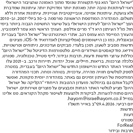
"ישראל היום" הוא גוף תקשורת שנוסד מתוך האמונה שהציבור הישראלי
ראוי לעיתונות טובה יותר, מאוזנת יותר ומדויקת יותר. עיתונות שמדברת
ולא צועקת. עיתונות אמינה, אובייקטיבית ועניינית. עיתונות אחרת וללא
תשלום. המהדורה המודפסת הראשונה פורסמה ב-30 ביולי 2007, וב-2010
הפך "ישראל היום" לעיתון הישראלי בעל שיעור החשיפה הגבוה ביותר בימי
חול. מו"ל העיתון היא ד"ר מרים אדלסון. העורך הראשי הוא עמר לחמנוביץ,
והעורך המייסד הוא עמוס רגב. אתרי האינטרנט של "ישראל היום" בעברית
ובאנגלית, כמו כן היישומונים (אפליקציות) לאנדרואיד ול-iOS, מציגים
חדשות מסביב לשעון, תוכן בלעדי, מבזקים ועדכונים, ניתוחים ופרשנויות,
וידיאו, פודקאסטים ושידורים חיים. פלטפורמות הדיגיטל של "ישראל היום"
כוללות ערוצי חדשות ודעות, תרבות ובידור, לייף סטייל, טכנולוגיה, ספורט,
כלכלה וצרכנות, בריאות, חיילים, אוכל, יהדות, תיירות ורכב. ב-2021 עלו
לאוויר האתר החדש והיישומון החדש של "ישראל היום" בעברית, במטרה
לספק לגולשים חוויה מהירה, עדכנית, בטוחה ונוחה. תכני המהדורה
המודפסת של העיתון זמינים גם באתר, במהדורה יומית מקוונת, ואפשר
לקבל אותם גם בניוזלטר. מועדון ההטבות הייחודי "הקליקה של ישראל
היום" מציע לגולשי האתר הנחות ומבצעים על מוצרים ושירותים. ישראל
היום פתוח להערות, לביקורת ולהצעות לשיפור מקהל הקוראים. פנו אלינו
במייל hayom@israelhayom.co.il.
יום רביעי, 29.4.2026
י"ב באייר תשפ"ו
חדשות
דעות
ספורט
ForReal
תרבות ובידור