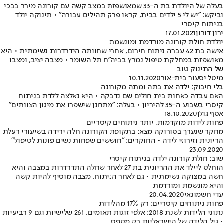
בעלה של היולדת בת ה-33 שמאושפזת במצב קשה עם קורונה מירר בבכי
וביקש: "יש לי 5 ילדים בבית, קראו פרק תהילים עבורה" • תינוקה יולד
בניתוח קיסרי
ירון דורון
17.01.2021
יולדת חולת קורונה מורדמת ומונשמת
אישה בת 42 עברה ניתוח חירום, אחרי שחוותה הידרדרות נשימתית • היא
מאושפזת במחלקת טיפול נמרץ בביה"ח תל השומר • מצבה יציב, ומצבו
של התינוק טוב
מיטל יסעור בית-אור
10.11.2020
בלי חיבוק: ילדה את בתה ומתה מקורונה
האם עבדה כאחות בית חולים שם נדבקה • היא נאלצה ללדת בניתוח
קיסרי בשבוע ה-35 להיריון • בעלה: "מתחנן שישפרו את מיגון הצוותים"
אסף גולן
18.10.2020
פחות לידות מוקדמות, יותר ניתוחים קיסריים
מחקר שנערך בסורוקה מצא: בתקופת הקורונה חלה ירידה בשיעורי רעלת
הריונית וזירוזי לידה • החוקרים: "חוששים שפחות נשים פונות לטיפול"
23.09.2020
שוב: חולת קורונה ילדה בניתוח קיסרי
הוחלט ליילד את ההריונית בת 27 לאחר שחלה התדרדרות במצבה והיא
חשה במצוקה נשימתית • גם לאחר הניתוח, מצבה מוסיף להיות קשה
והיא מונשמת ומורדמת
עדי חשמונאי
20.04.2020
פחות ניתוחים קיסריים: רק 17% מהלידות
נתוני הלידות לשנת 2018: אלפי זוגות תאומים, 261 שלישיות וגם 9 רביעיות
• גיל הלידה של הישראליות רק מטפס