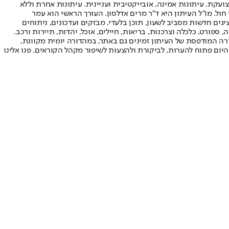
ועקת. עיתונות אמינה, אובייקטיבית ועניינית. עיתונות אחרת וללא
עור החשיפה הגבוה ביותר בימי חול. מו"ל העיתון היא ד"ר מרים אדלסון. העורך הראשי הוא עמר
 והעורך המייסד הוא עמוס רגב. אתרי האינטרנט של "ישראל היום" בעברית ובאנגלית, כמו כן היישומונים (אפליקציות) לאנדרואיד ול-iOS, מציגים חדשות מסביב לשעון, תוכן בלעדי, מבזקים ועדכונים, ניתוחים
, ספורט, כלכלה וצרכנות, בריאות, חיילים, אוכל, יהדות, תיירות ורכב.
דורה המודפסת של העיתון זמינים גם באתר, במהדורה יומית מקוונת,
היום פתוח להערות, לביקורת ולהצעות לשיפור מקהל הקוראים. פנו אלינו