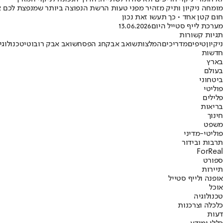
מומחה ניקיון ותיק מזהיר מפני טעות הרשת הנפוצה ביותר שמנפצת לכם 
חום קטן אחד • כך תעשו זאת נכון
מערכת לייף סטייל היום
13.06.2026
תגיות קשורות
ניקיון
טיפים
מדריכים
המלצות
שואב אבק
חג הפסח
שואב אבק רובוטי
טכנולוגי
חדשות
בארץ
בעולם
ביטחוני
פוליטי
פלילים
בריאות
חינוך
משפט
פוליטי-מדיני
תרבות ובידור
ForReal
ספורט
תיירות
אופנה ולייף סטייל
אוכל
טכנולוגיה
כלכלה וצרכנות
דעות