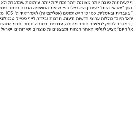
לעיתונות טובה יותר, מאוזנת יותר ומדויקת יותר. עיתונות שמדברת ולא צ
שלום. המהדורה המודפסת הראשונה פורסמה ב-30 ביולי 2007, וב-2010 הפך "ישראל היום" לעיתון הישראלי בעל שי
לחמנוביץ,
ל היום" כוללות ערוצי חדשות ודעות, תרבות ובידור, לייף סטייל, טכנולוגיה
ברית, במטרה לספק לגולשים חוויה מהירה, עדכנית, בטוחה ונוחה. תכני המה
ל היום" מציע לגולשי האתר הנחות ומבצעים על מוצרים ושירותים. ישראל 