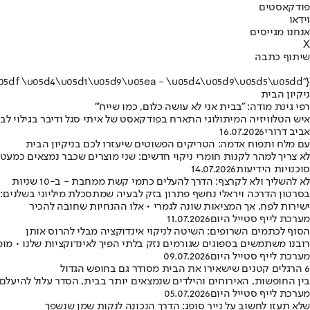
פודקאסטים
וידאו
אנחנו מגייסים
X
שיתוף כתבה
{"name":"\u05e0\u05d9\u05e7\u05d9\u05d5\u05df \u05d4\u05d1\u05d9\u05ea - \u05d4\u05d9\u05d5\u05dd"}
ניקיון הבית
רפי גינת מודה: "בבית אני לא עושה כלום, כמו שייח'"
איש הטלוויזיה המיתולוגי התארח בפודקאסט של איתי סגל ודיבר בגילוי 
אביב דרורי
16.07.2026
עם מלח ותפוח אדמה: הטריקים הפשוטים שיעזרו לכם בניקיון הבית
לא צריך למהר לקנות חומרי ניקוי חדשים: שני מוצרים שכבר נמצאים כמע
סוכנויות הידיעות
14.07.2026
לא להשליך ולא לקרצף: הדרך להעלים כתמי קשת ממחבת - ב-10 שניות
בסרטון הדרכה ויראלי נחשף פתרון בזק לבעיה שמתסכלת מיליוני בשלנים:
ישירות לפח, אך המציאות שונה לגמרי • אלו ההנחיות שחובה להכיר
מערכת לייף סטייל היום
11.07.2026
הסוף לכתמים השרופים: השיטה לניקוי אינדוקציה מבלי להרוס אותן
רובנו משתמשים בספוגים שגורמים נזק בלתי הפיך לאינדוקציות שלנו • 
מערכת לייף סטייל היום
09.07.2026
6 הרגלים קטנים שישאירו את הבית מסודר גם בחופש הגדול
בין החופשות, האירוחים והילדים שנמצאים יותר בבית, הסדר עלול להיעלם
מערכת לייף סטייל היום
05.07.2026
שלא תעזו לחשוב על נייר סופג: הדרך הנכונה לנקות שמן שנשפך