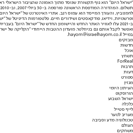
"ישראל היום" הוא גוף תקשורת שנוסד מתוך האמונה שהציבור הישראלי ראוי 
ת
ופרשנויות, וידיאו, פודקאסטים ושידורים חיים. פלטפורמות הדיגיטל של "ישרא
ב-2021 עלו לאוויר האתר החדש והיישומון החדש של "ישראל היום" בע
ואפשר לקבל אותם גם בניוזלטר. מועדון ההטבות הייחודי "הקליקה של ישרא
במייל hayom@israelhayom.co.il.
מבזקים
חדשות
אוכל
תשחץ
ForReal
תרבות
דעות
ספורט
מגזין
העיתון היומי
הורוסקופ
ישראל השבוע
כלכלה
לייף סטייל
מעריב לנוער
טכנולוגיה מדע וסביבה
העולם
משחקים