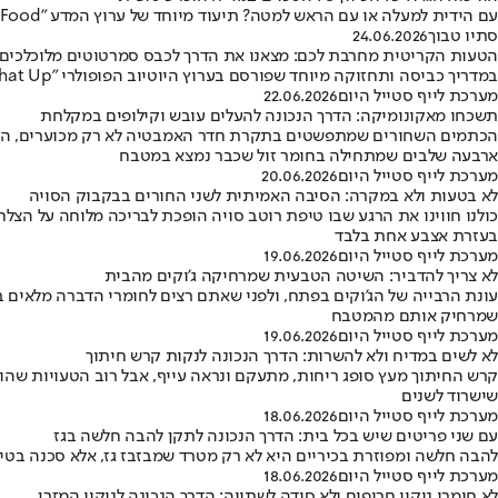
עם הידית למעלה או עם הראש למטה? תיעוד מיוחד של ערוץ המדע "MinuteFood" באמצעות מצלמות גופרו חסינות מים חושף מה באמת קורה לסכינים ולמזלגות שלכם בזמן השטיפה
סתיו טבוך
24.06.2026
הטעות הקריטית מחרבת לכם: מצאנו את הדרך לכבס סמרטוטים מלוכלכים
במדריך כביסה ותחזוקה מיוחד שפורסם בערוץ היוטיוב הפופולרי "Clean That Up", נחשפו חמשת הכללים הנוקשים לשטיפת מטליות מיקרופייבר • כך תעשו זאת נכון - מבלי לפגוע ביעילותן
מערכת לייף סטייל היום
22.06.2026
תשכחו מאקונומיקה: הדרך הנכונה להעלים עובש וקילופים במקלחת
הכתמים השחורים שמתפשטים בתקרת חדר האמבטיה לא רק מכוערים, הם 
ארבעה שלבים שמתחילה בחומר זול שכבר נמצא במטבח
מערכת לייף סטייל היום
20.06.2026
לא בטעות ולא במקרה: הסיבה האמיתית לשני החורים בבקבוק הסויה
כולנו חווינו את הרגע שבו טיפת רוטב סויה הופכת לבריכה מלוחה על הצל
בעזרת אצבע אחת בלבד
מערכת לייף סטייל היום
19.06.2026
לא צריך להדביר: השיטה הטבעית שמרחיקה ג'וקים מהבית
עונת הרבייה של הג'וקים בפתח, ולפני שאתם רצים לחומרי הדברה מלאים ב
שמרחיק אותם מהמטבח
מערכת לייף סטייל היום
19.06.2026
לא לשים במדיח ולא להשרות: הדרך הנכונה לנקות קרש חיתוך
שישרוד לשנים
מערכת לייף סטייל היום
18.06.2026
עם שני פריטים שיש בכל בית: הדרך הנכונה לתקן להבה חלשה בגז
להבה חלשה ומפוזרת בכיריים היא לא רק מטרד שמבזבז גז, אלא סכנה בטיח
מערכת לייף סטייל היום
18.06.2026
לא חומרי ניקוי חריפים ולא סודה לשתייה: הדרך הנכונה לניקוי המזרן