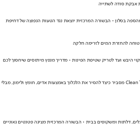
ת אבקת סודה לשתייה
ק והסרת כתמים קשים וריחות רעים מהספה בסלון • הבשורה המרכזית יוצאת נגד הטעות הנפוצה של דחיפת
י היבש ועד לטריק שטיפת הפינות • מדריך מנפץ מיתוסים שיחסוך לכם
רובנו נאבקים בשאריות מזון שרופות במיקרוגל ומשתמשים במסרי שומנים אגרסיביים שעלולים לפגוע בציפוי • מומחה ניקיון מערוץ היוטיוב Clean That Up מסביר כיצד להסיר את הלכלוך באמצעות אדים, חומץ ולימון, מבלי
שיטות הקלות והיעילות ביותר לניקוי יסודי של פנלים, דלתות ומשקופים בבית • הבשורה המרכזית מציגה פטנטים גאוניים