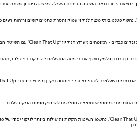
ך • מצאנו עבורכם את השיטה הביתית היעילה שמציגה פתרון פשוט בעזר
סרטון הדרכה שימושי ומקצועי שפורסם בערוץ היוטיוב "Clean That Up", נחשף פטנט ביתי מנצח לניקוי עמו
ן "Clean That Up" עם השיטה הבטוחה להחזרת המים לזרימה חלקה
ניקיון ברנדון פלשק חושף את השיטה המושלמת להברקת המסילות, מהניקו
ת החומרים שמומחי אינסטלציה ממליצים להרחיק מפתח הניקוז שלכם
במדריך ניקיון יישומי ומנפץ מיתוסים שפורסם בערוץ היוטיוב הפופולרי "Clean That Up", נחשפו ה
ון