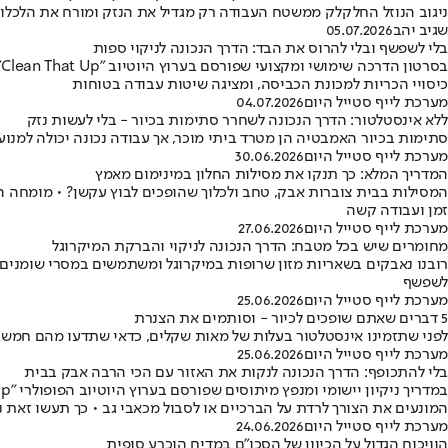
ניגוב הנוזל החלקלק ממשטח העבודה רק מגדיל את הנזק ומורח את הלכלו
שגיב יהב
05.07.2026
בלי לשפשף ובלי להרוס את הבד: הדרך הנכונה לניקוי ספות
ב
כיסויי הכריות למכונת הכביסה, ומציגה שיטות עבודה בטוחות
מערכת לייף סטייל היום
04.07.2026
ללא אינסטלטור: הדרך הנכונה לשחרר סתימות בכיור - בלי לעשות נזק
סתימות בכיור האמבטיה הן מטרד ביתי מוכר, אך עבודה נכונה יכולה למנוע נזקים כבדים • המומחים מערוץ הניקיו
מערכת לייף סטייל היום
30.06.2026
המדריך המלא: כך תנקו את מסילות החלון במינימום מאמץ
המסילות בבית צוברות אבק, טחב ולכלוך שהופכים לבוץ עקשן? • מומחה ה
זמן ועבודה קשה
מערכת לייף סטייל היום
27.06.2026
מחומרים שיש בכל מטבח: הדרך הנכונה לניקוי והברקת המיקרוגל
לשפשף
מערכת לייף סטייל היום
25.06.2026
5 דברים שאתם שופכים לכיור - וסותמים את הצנרת
לפני שתזמינו אינסטלטור בעלות של מאות שקלים, כדאי שתדעו מהם חמש
מערכת לייף סטייל היום
25.06.2026
בלי להתכופף: הדרך הנכונה לנקות את האזור עם הכי הרבה אבק בבית
המונעים את הצורך לרדת על הברכיים או לסבול מכאבי גב • כך תעשו זאת נכ
מערכת לייף סטייל היום
24.06.2026
הוויכוח הגדול על הכיוון של הסכו"ם במדיח הוכרע סופית