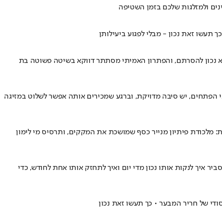
נכון להסרתם, והפתרון האמיתי מסתתר דווקא בשיטה פשוטה בת
ני הפתחים, יש סיבה מדויקת, וברגע שמכירים אותה אפשר לשלוט במזיגה
: מלכודת פיתיון מנייר כסף שמושכת את המקקים, ותרסיס מי לימון
תוך מעץ סופג ריחות, מתעקם ונראה עייף, אבל רוב הטעויות שהורסות אותו הן דווקא הבסיסיות • מדריך מערוץ היוטיוב Clean That Up מסביר איך לנקות אותו נכון מדי יום ואיך לתחזק אותו אחת לחודש, כדי
ודי של חריר המבער • כך תעשו זאת נכון