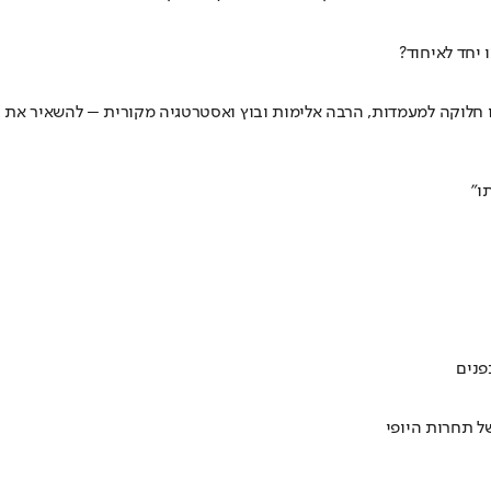
 יחד לאיחוד?
בי לא מסתפקת בכסף, נאווה נלחמת בברנז'ה ואלינה סוחבת שלט • הפרק הראשון בעונה החדשה של "הישרדות VIP" סיפק לנו חלוקה למעמדות, הרבה אלימות ובוץ ואסטרטגיה מקורית – להשאיר את
ו"
ל תחרות היופי