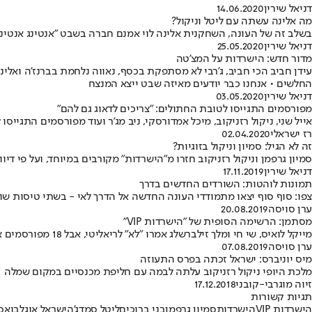
דניאל שירין
14.06.2020
מה אלינה עשתה עם ליטל וניקול?
בשלב זה של העונה, השחקנית אלינה לוי אמנם חברה בשבט "אנטינג אנטינג
דניאל שירין
25.05.2020
מדור חדש: הישרדות על המצ'טה
החלשים • אנחנו כבר יודעים מאיזה שבט ייצא המנצח
דניאל שירין
03.05.2020
מפורסמים התגייסו לטובת החתולים: "צריכים לדאוג גם להם"
אייל שני, ניקול רזניקוב, מיכל אמדורסקי, ניב מג'ר ועוד מפורסמים התגיי
רז ישראלי
02.04.2020
זה לא הגיל: סמיון וניקול בזוגיות?
סמיון גרפמן וניקול רזניקוב חזרו מ"הישרדות" מקורבים במיוחד, ועל פי דיווחים - עכשי
דניאל שירין
17.11.2019
תמונות לוהטות: השורדים החדשים בדרך
צפו: סוף סוף יצאו מתמודדי העונה החדשה אל הדרך לאי - בשתי טיסות שו
ערן סויסה
20.08.2019
מסתמן: הרשימה הסופית של "הישרדות VIP"
מייקל לואיס, שי חי ומלך זילברשלג אמרו "לא" לריאליטי, אבל 18 מפורסמים אחרים הסכימו ובקרוב מאוד יטוסו כדי להתחרות על המיליון • כל השמות בפנים
ערן סויסה
07.08.2019
מיס יוניברס: ישראל זכתה בפרס התעוזה
מלכת היופי ניקול רזניקוב עלתה לבמה עם חליפת מכנסיים במקום שמלה •
זיוה מוגרבי-קובני
17.12.2018
תגיות קשורות
הישרדות VIP
הישרדות
סמיון גרפמן
בני ברוכים
ליטל סמדג'ה
ישראל אוגלבו
אסי