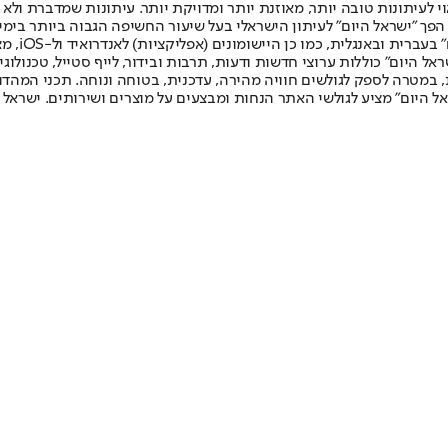
לעיתונות טובה יותר, מאוזנת יותר ומדויקת יותר. עיתונות שמדברת ולא צ
שלום. המהדורה המודפסת הראשונה פורסמה ב-30 ביולי 2007, וב-2010 הפך "ישראל היום" לעיתון הישראלי בעל שי
לחמנוביץ,
ל היום" כוללות ערוצי חדשות ודעות, תרבות ובידור, לייף סטייל, טכנולוגיה
ברית, במטרה לספק לגולשים חוויה מהירה, עדכנית, בטוחה ונוחה. תכני המה
ל היום" מציע לגולשי האתר הנחות ומבצעים על מוצרים ושירותים. ישראל 