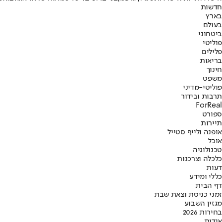
חדשות
בארץ
בעולם
ביטחוני
פוליטי
פלילים
בריאות
חינוך
משפט
פוליטי-מדיני
תרבות ובידור
ForReal
ספורט
תיירות
אופנה ולייף סטייל
אוכל
טכנולוגיה
כלכלה וצרכנות
דעות
כללי ומידע
דף הבית
זמני כניסת וצאת שבת
מגזין השבוע
בחירות 2026
אודות