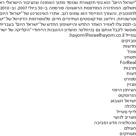
"ישראל היום" הוא גוף תקשורת שנוסד מתוך האמונה שהציבור הישראלי ראוי 
ת
ופרשנויות, וידיאו, פודקאסטים ושידורים חיים. פלטפורמות הדיגיטל של "ישרא
ב-2021 עלו לאוויר האתר החדש והיישומון החדש של "ישראל היום" בע
ואפשר לקבל אותם גם בניוזלטר. מועדון ההטבות הייחודי "הקליקה של ישרא
במייל hayom@israelhayom.co.il.
מבזקים
חדשות
אוכל
תשחץ
ForReal
תרבות
דעות
ספורט
מגזין
העיתון היומי
הורוסקופ
ישראל השבוע
כלכלה
לייף סטייל
מעריב לנוער
טכנולוגיה מדע וסביבה
העולם
משחקים