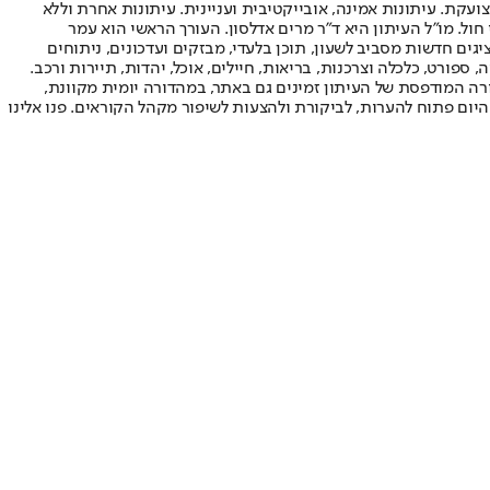
ועקת. עיתונות אמינה, אובייקטיבית ועניינית. עיתונות אחרת וללא
עור החשיפה הגבוה ביותר בימי חול. מו"ל העיתון היא ד"ר מרים אדלסון. העורך הראשי הוא עמר
 והעורך המייסד הוא עמוס רגב. אתרי האינטרנט של "ישראל היום" בעברית ובאנגלית, כמו כן היישומונים (אפליקציות) לאנדרואיד ול-iOS, מציגים חדשות מסביב לשעון, תוכן בלעדי, מבזקים ועדכונים, ניתוחים
, ספורט, כלכלה וצרכנות, בריאות, חיילים, אוכל, יהדות, תיירות ורכב.
דורה המודפסת של העיתון זמינים גם באתר, במהדורה יומית מקוונת,
היום פתוח להערות, לביקורת ולהצעות לשיפור מקהל הקוראים. פנו אלינו