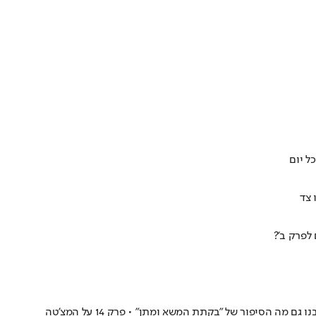
ל יום
 צד
הסיפור של "בקתת המשא ומתן" • פרק 14 על המצ'טה