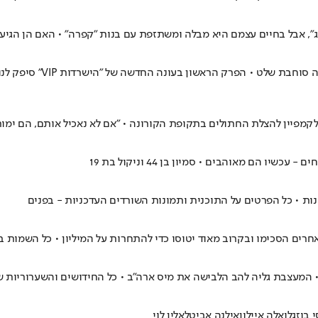
", אבל בחיים עצמם היא מבלה ומשתזפת עם בנות "קפרה" • האם הן הגיעו
עידן חביב הכי חביב, ג'ר
סו לקמפיין להצלת החתולים בתקופת הקורונה • "אם לא נאכיל אותם, הם ימות
ו הם מאוהבים • סמיון בן 44 וניקול בת 19
נות • כל הפרטים על התוכנית ותמונות השורדים העדכניות - בפנים
 המעצבת גליה להב הלבישה את מיס ארה"ב • כל החידושים והשערוריות ש
 בוזגלו
אלה איילון
אילנה אביטל
אלין לוי