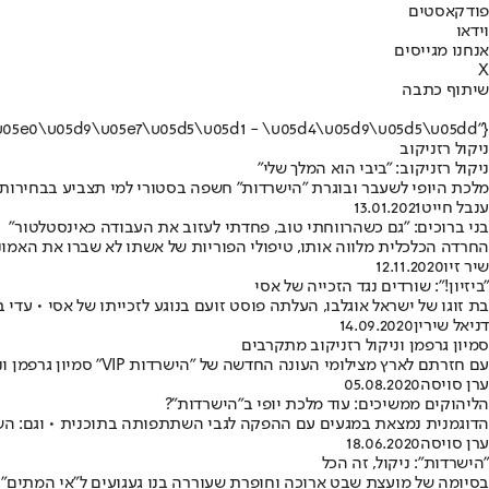
פודקאסטים
וידאו
אנחנו מגייסים
X
שיתוף כתבה
{"name":"\u05e0\u05d9\u05e7\u05d5\u05dc \u05e8\u05d6\u05e0\u05d9\u05e7\u05d5\u05d1 - \u05d4\u05d9\u05d5\u05dd"}
ניקול רזניקוב
ניקול רזניקוב: "ביבי הוא המלך שלי"
מלכת היופי לשעבר ובוגרת "הישרדות" חשפה בסטורי למי תצביע בבחירות 
ענבל חייט
13.01.2021
בני ברוכים: "גם כשהרווחתי טוב, פחדתי לעזוב את העבודה כאינסטלטור"
החרדה הכלכלית מלווה אותו, טיפולי הפוריות של אשתו לא שברו את האמונה 
שיר זיו
12.11.2020
"ביזיון!": שורדים נגד הזכייה של אסי
בת זוגו של ישראל אוגלבו, העלתה פוסט זועם בנוגע לזכייתו של אסי • עדי 
דניאל שירין
14.09.2020
סמיון גרפמן וניקול רזניקוב מתקרבים
עם חזרתם לארץ מצילומי העונה החדשה של "הישרדות VIP" סמיון גרפמן וניקול רזניקוב הכחישו טענות ושמועות על רומן • אחרי פחות משנה, מוכנים לפרק ב'?
ערן סויסה
05.08.2020
הליהוקים ממשיכים: עוד מלכת יופי ב"הישרדות"?
הדוגמנית נמצאת במגעים עם ההפקה לגבי השתתפותה בתוכנית • וגם: השחקן
ערן סויסה
18.06.2020
"הישרדות": ניקול, זה הכל
בסיומה של מועצת שבט ארוכה וחופרת שעוררה בנו געגועים ל"אי המתים", התר