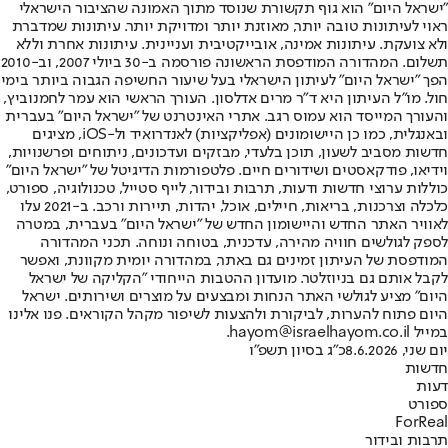
"ישראל היום" הוא גוף תקשורת שנוסד מתוך האמונה שהציבור הישראלי
ראוי לעיתונות טובה יותר, מאוזנת יותר ומדויקת יותר. עיתונות שמדברת
ולא צועקת. עיתונות אמינה, אובייקטיבית ועניינית. עיתונות אחרת וללא
תשלום. המהדורה המודפסת הראשונה פורסמה ב-30 ביולי 2007, וב-2010
הפך "ישראל היום" לעיתון הישראלי בעל שיעור החשיפה הגבוה ביותר בימי
חול. מו"ל העיתון היא ד"ר מרים אדלסון. העורך הראשי הוא עמר לחמנוביץ,
והעורך המייסד הוא עמוס רגב. אתרי האינטרנט של "ישראל היום" בעברית
ובאנגלית, כמו כן היישומונים (אפליקציות) לאנדרואיד ול-iOS, מציגים
חדשות מסביב לשעון, תוכן בלעדי, מבזקים ועדכונים, ניתוחים ופרשנויות,
וידיאו, פודקאסטים ושידורים חיים. פלטפורמות הדיגיטל של "ישראל היום"
כוללות ערוצי חדשות ודעות, תרבות ובידור, לייף סטייל, טכנולוגיה, ספורט,
כלכלה וצרכנות, בריאות, חיילים, אוכל, יהדות, תיירות ורכב. ב-2021 עלו
לאוויר האתר החדש והיישומון החדש של "ישראל היום" בעברית, במטרה
לספק לגולשים חוויה מהירה, עדכנית, בטוחה ונוחה. תכני המהדורה
המודפסת של העיתון זמינים גם באתר, במהדורה יומית מקוונת, ואפשר
לקבל אותם גם בניוזלטר. מועדון ההטבות הייחודי "הקליקה של ישראל
היום" מציע לגולשי האתר הנחות ומבצעים על מוצרים ושירותים. ישראל
היום פתוח להערות, לביקורת ולהצעות לשיפור מקהל הקוראים. פנו אלינו
במייל hayom@israelhayom.co.il.
יום שני, 8.6.2026
כ"ג בסיון תשפ"ו
חדשות
דעות
ספורט
ForReal
תרבות ובידור