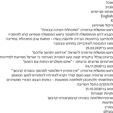
אוכל
מגזין
אנחנו מגייסים
English
X
ניקול פשיניאן
ראש ממשלת ארמניה: "מתנהלת הפיכה צבאית"
הצבא דרש מהממשלה להתפטר וראש הממשלה פשניאן קרא לתומכיו
להתייצב ברחובות הבירה ולהפגין בעדו • מחאת ענק מתנהלת במדינה
מאז התבוסה לאזרבייג'ן בחודש נובמבר
נטע בר
25.02.2021
ראש ממשלת ארמניה לישראל: "ארדואן יתהפך עליכם"
בראיון שכלל ביקורת קשה טען המנהיג הארמני כי ישראל מסייעת למדינות
וארגונים שרוצים ברעתה • "אתם משלבים כוחות עם השטן"
נטע בר
04.11.2020
ראש ממשלת ארמניה: "אין פתרון דיפלומטי לסכסוך בנגורנו קרבאך"
מנהיג ארמניה נשא נאום קודר וקרא לאזרחיו להתגייס למען המאמץ
המלחמתי ולהתכונן למלחמה ממושכת • כוחות הצבא האזרי ממשיכים
להתקדם בחבל המריבה
נטע בר
21.10.2020
תגיות קשורות
ארמניה
מלחמה בנגורנו קרבאך
נגורנו קרבאך
חדשות
בארץ
בעולם