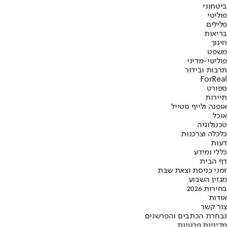
ביטחוני
פוליטי
פלילים
בריאות
חינוך
משפט
פוליטי-מדיני
תרבות ובידור
ForReal
ספורט
תיירות
אופנה ולייף סטייל
אוכל
טכנולוגיה
כלכלה וצרכנות
דעות
כללי ומידע
דף הבית
זמני כניסת וצאת שבת
מגזין השבוע
בחירות 2026
אודות
צור קשר
נבחרת הכתבים והפרשנים
מדיניות פרטיות