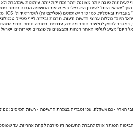
לעיתונות טובה יותר, מאוזנת יותר ומדויקת יותר. עיתונות שמדברת ולא צ
שלום. המהדורה המודפסת הראשונה פורסמה ב-30 ביולי 2007, וב-2010 הפך "ישראל היום" לעיתון הישראלי בעל שי
לחמנוביץ,
ל היום" כוללות ערוצי חדשות ודעות, תרבות ובידור, לייף סטייל, טכנולוגיה
ברית, במטרה לספק לגולשים חוויה מהירה, עדכנית, בטוחה ונוחה. תכני המה
ל היום" מציע לגולשי האתר הנחות ומבצעים על מוצרים ושירותים. ישראל 
הביטוח הפנתה אותו לחברת התעופה וזו סירבה לקחת אחריות, עד שפוסט 