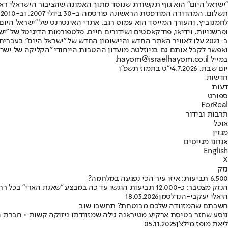
"ישראל היום" הוא גוף תקשורת שנוסד מתוך האמונה שהציבור הישראלי ראוי 
ת
ופרשנויות, וידיאו, פודקאסטים ושידורים חיים. פלטפורמות הדיגיטל של "ישרא
ב-2021 עלו לאוויר האתר החדש והיישומון החדש של "ישראל היום" בע
ואפשר לקבל אותם גם בניוזלטר. מועדון ההטבות הייחודי "הקליקה של ישרא
במייל hayom@israelhayom.co.il.
יום שבת, 4.7.2026
י"ט בתמוז תשפ"ו
חדשות
דעות
ספורט
ForReal
תרבות ובידור
אוכל
מגזין
אנחנו מגייסים
English
X
נזק
6,500 תביעות: איזו עיר הכי נפגעה במלחמה?
הנזק מצטבר: כ-12,000 תביעות הוגשו עד כה במבצע "שאגת הארי" בכל רחבי הארץ • גם אשקלון, עכו וטבריה בצמרת הרשימה • רשות המיסים: פנו למסלול המהיר
היאלי יעקבי-הנדלסמן
18.03.2026
חשבתם שהמזוודה שלכם מבוטחת? תחשבו שוב
נוסע שחזר בטיסת ארקיע מטיראנה גילה שמזוודתו ניזוקה קשות • חברת 
ליאת מופז מילצ'ן
05.11.2025