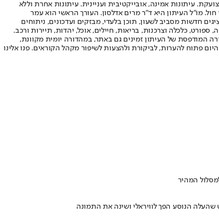
ועקת. עיתונות אמינה, אובייקטיבית ועניינית. עיתונות אחרת וללא
עור החשיפה הגבוה ביותר בימי חול. מו"ל העיתון היא ד"ר מרים אדלסון. העורך הראשי הוא עמר
 והעורך המייסד הוא עמוס רגב. אתרי האינטרנט של "ישראל היום" בעברית ובאנגלית, כמו כן היישומונים (אפליקציות) לאנדרואיד ול-iOS, מציגים חדשות מסביב לשעון, תוכן בלעדי, מבזקים ועדכונים, ניתוחים
, ספורט, כלכלה וצרכנות, בריאות, חיילים, אוכל, יהדות, תיירות ורכב.
דורה המודפסת של העיתון זמינים גם באתר, במהדורה יומית מקוונת,
היום פתוח להערות, לביקורת ולהצעות לשיפור מקהל הקוראים. פנו אלינו
שהעלה הנוסע הפך לוויראלי ושינה את התמונה