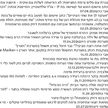
גברת עם סלים גרסת המציאות: לא הורשתה לעלות עם שקית - וניפצה את
כתב אישום הוגש נגד קשישה בת 77 • עו"ד גולדשטיין, המייצגת אותה: "הנהג החל בנסיעה - ובקבוק מהשקית עף על הדלת" • אגד: "במקרים רבים אותה אישה מסתירה שקיות שמזהמות את האוטבוס"
אבי כהן
07.08.2024
"אעקור לך את שתי העיניים": כתב אישום נגד תושב בת-ים שאיים על גננת
גבר בן 43 תקף את מנהלת הגן של בנו וגידף אותה: "את מטורפת, 
התעלפה, אושפזה ובהמשך אובחנה עם תסמונת דחק פוסט טראומטית
אבי כהן
02.05.2024
אחוזת אמוק: ההרס המטורף של שחקן ברצלונה לשעבר
בעלים של וילה בברצלונה טוען כי ארדה טוראן השאיר אחריו הרס בשווי של 
מערכת ספורט היום
15.04.2024
"מה אתה רוצה מביבי?": גבר חיבל בארון חשמל במערכת "הארץ"
בעקבות הנזק במערכת החשמל המרכזית במקום, אתר הארץ ו-The Marker חוו שיבושים במשך כשעתיים • לפני שנעצר, תקף מילולית את העיתונאי גידי וייץ
אבי כהן
14.10.2020
אילת: בת 14 נתפסה נוהגת בפראות במכונית
הצעירה, שהסיעה עמה שתי נערות נוספות, הספיקה לגרום נזק לשני כלי ר
רונית זילברשטיין
12.12.2019
אלבניה: הרוגים ברעידת אדמה
לפנות בוקר היכתה רעידה בעוצמה 6.4 במערב המדינה • לפחות 150 פצועים אושפזו • הרס רב נגרם למאות מבנים
מערכת היום
26.11.2019
הרקטה נפלה בחצר הבית: "היה נס גדול"
ביתה של עדי רוזן מנתיב העשרה נפגע מרסיסי רקטה שנפלה בחצר • "למרב
גדי גולן
11.09.2019
רכבכם ניזוק בהפגנות? כך תקבלו פיצוי
מחאת יוצאי אתיופיה גרמה לנזקים לרכוש שנאמדים במיליוני שקלים • מי א
שלומי דיאז
03.07.2019