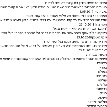
ועדת הכספים תדון בתקנות פיצויים לדרום
הוועדה הזמנית בראשות ח"כ משה גפני, הוועדה תדון באישור תקנות הפיצו
זאב קליין
11.05.2019
פעוט בן 3 גרם נזק בשווי של אלפי פאונד ב-5 דקות בלבד
אולי השובב ניצל את הדקות המעטות שלו לבדו בסלון, בזמן שאמו מתלבש
אסף גולן
26.10.2018
"המשך השריפות בעוטף – אסון טבע"
האקולוג ד"ר אסף צוער אמר את הדברים בכנס על המרחב הכפרי בצל המצב הביטחוני •
ניקי גוטמן
23.10.2018
מדריך לאזרחים שרכושם נפגע בגל השריפות
מדובר בטיוטה ראשונית ובה תעריפון פיצויים על רכוש מכול סוג כמו מכשיר
זאב קליין
27.11.2016
תגיות קשורות
פיצויים
ביטוח
רכוש
ועדת הכלכלה בכנסת
נתיב העשרה
רקטות
מחאת יוצאי א
חדשות
בארץ
בעולם
ביטחוני
פוליטי
פלילים
בריאות
חינוך
משפט
פוליטי-מדיני
תרבות ובידור