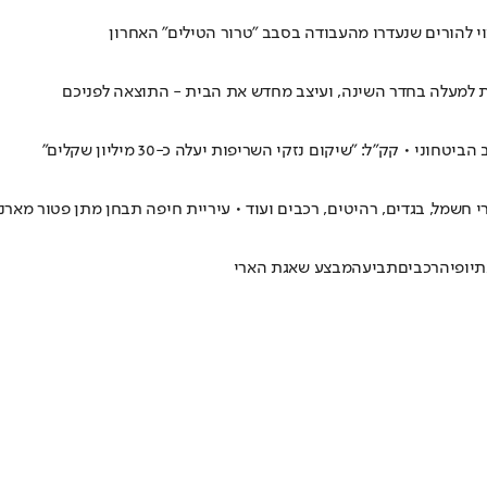
י להורים שנעדרו מהעבודה בסבב "טרור הטילים" האחרון
ת למעלה בחדר השינה, ועיצב מחדש את הבית - התוצאה לפניכם
 קק"ל: "שיקום נזקי השריפות יעלה כ-30 מיליון שקלים"
י חשמל, בגדים, רהיטים, רכבים ועוד • עיריית חיפה תבחן מתן פטור מארנ
תיופיה
רכבים
תביעה
מבצע שאגת הארי