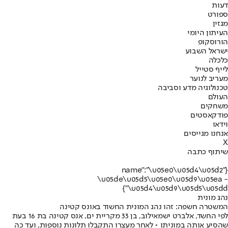
דעות
ספורט
מגזין
העיתון היומי
הורוסקופ
ישראל השבוע
כלכלה
לייף סטייל
מעריב לנוער
טכנולוגיה מדע וסביבה
העולם
משחקים
פודקאסטים
וידאו
אנחנו מגייסים
X
שיתוף כתבה
{"name":"\u05e0\u05d4\u05d2
\u05de\u05d5\u05e0\u05d9\u05ea -
\u05d4\u05d9\u05d5\u05dd"}
נהג מונית
המשטרה חשפה: זהו נהג המונית החשוד באונס קטינה
לפי החשד, אלברט ישמאילוב, בן 33 מקריית ים, אנס קטינה בת 16 בעת
שהסיע אותה במוניתו • לאחר מעצרו התקבלו תלונות נוספות, ועד כה