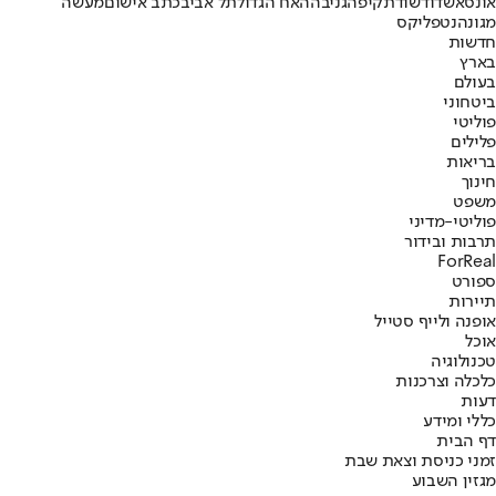
אונס
אשדוד
שוד
תקיפה
גניבה
האח הגדול
תל אביב
כתב אישום
מעשה
מגונה
נטפליקס
חדשות
בארץ
בעולם
ביטחוני
פוליטי
פלילים
בריאות
חינוך
משפט
פוליטי-מדיני
תרבות ובידור
ForReal
ספורט
תיירות
אופנה ולייף סטייל
אוכל
טכנולוגיה
כלכלה וצרכנות
דעות
כללי ומידע
דף הבית
זמני כניסת וצאת שבת
מגזין השבוע