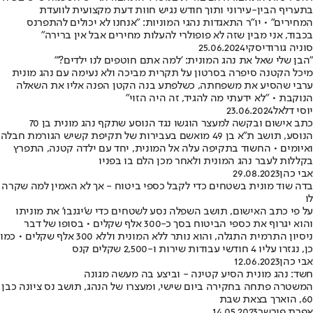
בתעריף הבין-עירוני ותוך חודש נגיש חוות דעת מקצועית לוועדת
המחירים" • יו"ר התאגדות נהגי המוניות: "אנחנו לא יכולים להתפרנס
בכבוד, אני מבין שזה לא פופולרי להעלות מחירים אבל אין ברירה"
סוניה גורודיסקי
25.06.2024
"הבן שלי שאל את נהג המונית: 'למה אתם חוטפים לנו ילדים?'"
מיכל הקטנה סיפרה בסרטון על תקרית מביכה ולא נעימה עם נהג מונית
ערבי שהסיע את משפחתה, כשלפתע בנה הקטן הפנה אליו את השאלה
הנוקבת • "לא ידעתי מה להגיד, זה היה הזוי"
יוסי דלאל
23.06.2024
כתב אישום ובקשה למעצר הוגשו נגד הנוסע שתקף נהג מונית בן 70
הנוסע, תושב ת"א בן 49 מואשם בעבירות של תקיפת קשיש הגורמת חבלה
ואיומים • החשוד בתקיפה עלה אל המונית, יחד עם ילדה קטנה, התפרץ
בקללות לעבר נהג המונית ולאחר מכן הלם בו בפניו
אבי כהן
29.08.2023
בדה שוד מונית בשטחים כדי לקבל כספי ביטוח - אך לא האמין למה שקרה
לו
על פי כתב האישום, תושב השפלה נסע לשטחים כדי ש'יגנבו' את מוניתו
והוא יגרוף את כספי הביטוח בסך כ-300 אלף שקלים • בסופו של דבר
ניסיון התרמית התגלה, והוא נותר ללא המונית וללא 300 אלף שקלים • כמו
כן, נגזרו עליו 4 חודשי עבודות שירות ו-2,500 שקלים קנס
אבי כהן
12.06.2023
חשד: נהג מונית הסיע קטינה - וביצע בה מעשה מגונה
המשטרה פתחה בחקירה ביום שישי, ומעצרו של הנהג, תושב נס ציונה כבן
60, הוארך בצאת שבת
אפרת פורשר
14.05.2023