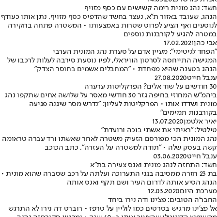
חשד: נהג מונית רימה קשישים עם כסף מזויף
הנהג, שעובד באזור ת"א, נעצר בחשד שהדפיס כסף מזויף, נתן אותו כעודף
לנוסעים ואף הציע לפרוט שטרות באמצעותו • המשטרה פתחה בחקירה
במטרה להגיע לקורבנות נוספים
אבי כהן
17.02.2021
"הפחד לגיטימי": מעיין אדם על סערת נהג המונית הערבי
המגישה התייחסה לסרטון הוויראלי, לפיו נוסעת סירבה לעלות לרכבו של
הנהג בטענה שהיא מפחדת • "המחבלים אשמים בחוסר הצדק"
ענבל חייט
27.08.2020
30 חודשים על שוד אלים? הפרקליטות ערערה
ביהמ"ש המחוזי בחיפה גזר 30 חודשי מאסר על שלושה אחים שתקפו נהג
מונית ושדדו אותו • הפרקליטות לעליון: "נדרש מסר שיגנה פגיעה
בקורבנות תמימים"
יאיר אלטמן
13.07.2020
טילטיל: "ראיתי את אשתי בוכה ורועדת"
נהג המונית הכי מפורסם הזעיק משטרה לאחר שאשתו ורד עברה טראומה
קשה בעסק שלה • "תודה למשטרה על העזרה", כתב הכוכב
ענבל חייט
03.06.2020
חשד: התחזה לנהג מונית ואנס צעירה בת"א
בת 23 חזרה ממסיבה בגני התערוכה ועלתה על רכב שסברה שהוא מונית •
הנהג הסיע אותה לדרום העיר ושם תקף ואנס אותה
מערכת היום
12.03.2020
החבר'ה הטובים: פצ'ינו ודה נירו ביחד
אל פצ'ינו מרגיש בסרטים כמו לוליין על טרפז • רוברט דה נירו לא התרגש