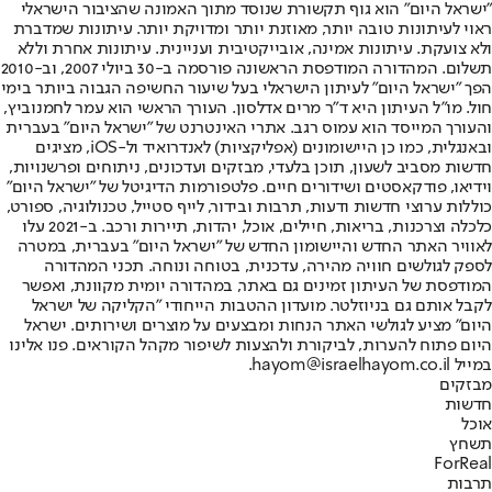
"ישראל היום" הוא גוף תקשורת שנוסד מתוך האמונה שהציבור הישראלי
ראוי לעיתונות טובה יותר, מאוזנת יותר ומדויקת יותר. עיתונות שמדברת
ולא צועקת. עיתונות אמינה, אובייקטיבית ועניינית. עיתונות אחרת וללא
תשלום. המהדורה המודפסת הראשונה פורסמה ב-30 ביולי 2007, וב-2010
הפך "ישראל היום" לעיתון הישראלי בעל שיעור החשיפה הגבוה ביותר בימי
חול. מו"ל העיתון היא ד"ר מרים אדלסון. העורך הראשי הוא עמר לחמנוביץ,
והעורך המייסד הוא עמוס רגב. אתרי האינטרנט של "ישראל היום" בעברית
ובאנגלית, כמו כן היישומונים (אפליקציות) לאנדרואיד ול-iOS, מציגים
חדשות מסביב לשעון, תוכן בלעדי, מבזקים ועדכונים, ניתוחים ופרשנויות,
וידיאו, פודקאסטים ושידורים חיים. פלטפורמות הדיגיטל של "ישראל היום"
כוללות ערוצי חדשות ודעות, תרבות ובידור, לייף סטייל, טכנולוגיה, ספורט,
כלכלה וצרכנות, בריאות, חיילים, אוכל, יהדות, תיירות ורכב. ב-2021 עלו
לאוויר האתר החדש והיישומון החדש של "ישראל היום" בעברית, במטרה
לספק לגולשים חוויה מהירה, עדכנית, בטוחה ונוחה. תכני המהדורה
המודפסת של העיתון זמינים גם באתר, במהדורה יומית מקוונת, ואפשר
לקבל אותם גם בניוזלטר. מועדון ההטבות הייחודי "הקליקה של ישראל
היום" מציע לגולשי האתר הנחות ומבצעים על מוצרים ושירותים. ישראל
היום פתוח להערות, לביקורת ולהצעות לשיפור מקהל הקוראים. פנו אלינו
במייל hayom@israelhayom.co.il.
מבזקים
חדשות
אוכל
תשחץ
ForReal
תרבות