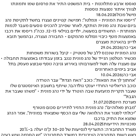
נאספו ארבע מתלוננות • בית המשפט התיר את פרסום שמו ותמונתו
לצורך איתור נפגעות נוספות
מישל מכול
18.06.2026
"ריססו את המונית - ונמלטו": חמישה קטינים נעצרו בחשד לתקיפת נהג
ביום שבת נהג מונית הותקף, לאחר שסירב להכניס נוסעים מעבר לכמות
המותרת • החשודים במעשה, ילדים בגילאי 12-15, ככה"נ ריססו את רכבו
באמצעות מטף כיבוי ונמלטו מהמקום • החבורה נעצרה, ובהמשך תובא
לדיון בהארכת מעצרם
אבי כהן
29.04.2026
נהג המונית שנכנס ללב של סטטיק - קיבל בשורות משמחות
מכשיר הטלפון הנייד של נהג מונית נגנב בזמן עבודתו באמצעות תחבולה •
עם מעצרו עלה חשד למעורבותו באירוע גניבה נוסף שבוצע מעסק בתל
אביב בימים האחרונים
אבי כהן
10.04.2026
"אחתוך לך את הפאות": כוכב "האח הגדול" עבר הטרדה
כוכב הריאליטי החרדי יענקי גולדהבר, שיתף בחשבון האינסטגרם שלו
שעבר תקרית מזעזעת שבה הוטרד על ידי נהג מונית • "משהו שעבר את
הגבול"
מערכת היום
31.07.2025
"מבחן מאלוהים": נהג מונית החזיר לתיירים סכום מטורף
"יכולתי לסגור את ההלוואה שלי עם הכסף שמצאתי במונית", אמר הנהג
שמצא את התיק ברכבו
סוכנויות הידיעות
28.04.2025
משרד התחבורה: התעריף לנסיעות של 30-20 ק"מ יעלה ב-20%
ראש רשות התחבורה הציבורית במשרד התחבורה: "יש הסכמה שיש בעיה