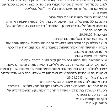
מהשיפוץ הדיגיטלי שהצעיר אותו ב-40 שנה • ומרטין סקורסזה נהנה
לגנוב טכנולוגיה חדשנית מסרטי גיבורי העל, שנואי נפשו • מפגש פסגה עם
שלוש אגדות הוליוודיות, שהתאחדו ב"האירי" של נטפליקס
21.11.2019
נהג מונית חשוד באונס תיירת בתל אביב
הנהג, בן 30 מאשקלון, חשוד שאנס את בת ה-19 בסוף השבוע האחרון,
בנסיעה מנמל תל אביב לרמת גן • החשוד: "דיברנו בגוגל טרנסלייט, אולי
הייתה אי הבנה"
אבי כהן
20.08.2019
תיעוד: נער שודד באלימות נהג מונית
תושב רמלה בן 17 נעצר בחשד ששדד והכה נהג מונית שהסיע אותו ואת
חבריו • החשוד היה אמור לשהות במעצר בית, ובמקום זאת שדד כסף
מזומן וטלפונים מהנהג
שלומי דיאז
24.04.2019
שיא החוצפה: נהג הסיע נכה מרחק קצר וחייב ב־250 שקלים
ז'אנה אברמוב, המתניידת בכיסא גלגלים, הזמינה מונית נגישה לנסיעה
קצרה לביה"ח • נהג המונית גבה ממנה מחיר מופקע • נציבות שוויון זכויות
לאנשים עם מוגבלות תובעת אותו ואת העובד שאיתו בסך 62.5 אלף שקלים
נועם (דבול) דביר
29.01.2019
כתב אישום לנהג מונית שגבה 3.80 שקלים יותר
הנהג אסף שני נוסעים אך דרש תשלום נוסף על נוסע שלישי - לטענתו:
הטעות נעשתה בתום לב • משרד התחבורה מתעקש להעמידו לדין על
גביית הסכום הפעוט
ניקי גוטמן
25.09.2018
תגיות קשורות