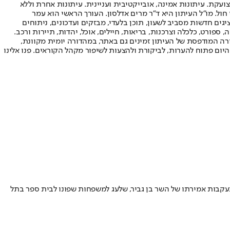
ועקת. עיתונות אמינה, אובייקטיבית ועניינית. עיתונות אחרת וללא
עור החשיפה הגבוה ביותר בימי חול. מו"ל העיתון היא ד"ר מרים אדלסון. העורך הראשי הוא עמר
 והעורך המייסד הוא עמוס רגב. אתרי האינטרנט של "ישראל היום" בעברית ובאנגלית, כמו כן היישומונים (אפליקציות) לאנדרואיד ול-iOS, מציגים חדשות מסביב לשעון, תוכן בלעדי, מבזקים ועדכונים, ניתוחים
, ספורט, כלכלה וצרכנות, בריאות, חיילים, אוכל, יהדות, תיירות ורכב.
דורה המודפסת של העיתון זמינים גם באתר, במהדורה יומית מקוונת,
היום פתוח להערות, לביקורת ולהצעות לשיפור מקהל הקוראים. פנו אלינו
בעקבות אמירתו של השר בן גביר, שלעג למשפחות שפונו לבית ספר בתל