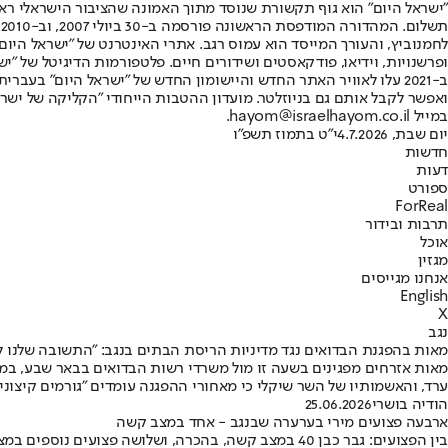
"ישראל היום" הוא גוף תקשורת שנוסד מתוך האמונה שהציבור הישראלי ראוי 
ת
ופרשנויות, וידיאו, פודקאסטים ושידורים חיים. פלטפורמות הדיגיטל של "ישרא
ב-2021 עלו לאוויר האתר החדש והיישומון החדש של "ישראל היום" בע
ואפשר לקבל אותם גם בניוזלטר. מועדון ההטבות הייחודי "הקליקה של ישרא
במייל hayom@israelhayom.co.il.
יום שבת, 4.7.2026
י"ט בתמוז תשפ"ו
חדשות
דעות
ספורט
ForReal
תרבות ובידור
אוכל
מגזין
אנחנו מגייסים
English
X
נגב
מאות בהפגנת הבדואים נגד מדיניות הריסת הבתים בנגב: "התשובה שלנו לב
מאות אזרחים מפגינים בשעה זו מול משרדי רשות הבדואים בבאר שבע, במח
ערד, והאשמותיו של השר שיקלי כי מאחורי ההפגנה עומדים "גורמים קיצוניי
הודיה בושרי
25.06.2026
ארבעה פצועים מירי בערערה שבנגב - אחד במצב קשה
בין הפצועים: גבר כבן 40 במצב קשה, בהכרה, ושלושה פצועים נוספים במצב בינוני, בהם צעיר בן 18 וגבר בן 39 • כולם סובלים מפציעות חודרות