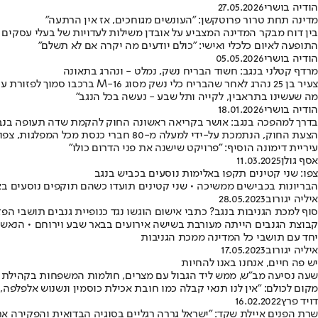
הודיה בושרי
27.05.2026
מדינה תחת טרור פרוטקשן: "העונשים מגוחכים, אז אין הרתעה"
בין דוח מבקר המדינה המצביע על אובדן משילות לעדויות של בעלי עסקי
התופעה לאיום כלכלי ואישי: "כולם יודעים מה יקרה אם לא תשלם"
הודיה בושרי
05.05.2026
מרדף קטלני בנגב: חשוד הבריח נשק, נמלט - ונהרג בתאונה
צעיר בן 25 נהרג לאחר שהברי
מה שעשינו בתראבין, לקייה ותל שבע - נעשה בכל הנגב"
הודיה בושרי
18.01.2026
בדרך למהפכה בנגב: אושר בקריאה ראשונה החוק להקמת שדה תעופה בנב
הצעת החוק, הנתמכת על-ידי למעלה מ-
עיריית דימונה הוסיף: "פרויקט שישנה את פני הדרום כולו"
אסף גולן
11.03.2025
צפו: שני קטינים תקפו באלימות נוסעים בכביש בנגב
הבריונות בכבישים ממשיכה • שני קטינים תועדו כשהם תוקפים נוסעים באל
איליה יגורוב
28.05.2023
סוף למכת הגניבות בנגב? כתבי אישום הוגשו נגד כנופיית גנבים תושבי הפז
קבוצת הגנבים הייתה מעורבת בשישה אירועים בבאר שבע וירוחם • הנאשמים
יחד עם תושבי כל המדינה ממכת הגניבות
איליה יגורוב
17.05.2023
יש פה חיים, אנחנו באנו להחיות
מקום לכולם: "אין לנו תנאי קבלה כמו חובת אכילת כוסמין ונשנוש אלפלפ
דויד פרץ
16.02.2022
שרת הפנים איילת שקד: "ישראל גררה רגליים בסוגיה הבדואית והפקירה את