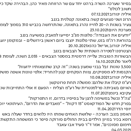
בסיור שערכה השרה ברהט יחד עם שר הרווחה מאיר כהן, הבהירה שקד כי "כ
חשוב לכולנו"
איליה יגורוב
07.12.2021
הרוג ושני פצועים קשה בתאונה קטלנית בנגב
צעיר בשנות ה-20 לחייו נהרג בתאונה, שהתרחשה בכביש 310 בסמוך לצומת הנשיא, לאחר שהרכב שבו נהג ככל הנראה נפל מגשר • שני הפצועים פונו לבית החולים סורוקה עם חבלה רב-מערכתית
מערכת היום
23.10.2021
"יודעים את העבודה": פלוגות מג"ב יסייעו למאבק בפשיעה בנגב
בהוראת רה"מ בנט, שתי פלוגות יוצבו ביום ראשון בירושלים - ובמקומן יו
איליה יגורוב
,
אריאל כהנא
20.10.2021
הצטרפנו לספירה השנתית של הצבאים בנגב
הבשורות הטובות: עלייה דרמטית במספר הצבאים - 2,055 השנה, לעומת 1,418 בלבד ב-2018 • בין הגורמים שמאיימים על אוכלוסיית הצבאים בישראל: פסולת ממטיילים, התרחבות יישובים ותשתיות וציד בלתי חוקי
ליאור פלג
16.10.2021
3,500 טונות זבל בבני שמעון בשנה: "זה קרב שתוצאותיו ידועות"
הקנסות לא מספיקים, צוות הפקחים קטן להחריד: אלפי טונות אשפה מושל
איליה יגורוב
10.08.2021
רע"מ קיבלו את שלהם: ממשלה תחת פרוטקשן
האיום בשביתה פרלמנטרית של רע"מ הצליח • הפעם זו אולי התחייבות שני
עקיבא ביגמן
11.07.2021
"צה"ל נכשל במשימה להגן על בסיסיו בדרום, זו התפרקות"
בפרק חדש של הפודקאסט "15 דקות" - "מאבדים את הדרום", העיתונאי יוסי הדר מארח את אל"מ רונן איציק, מי שהיה קצין אג"מ של אוגדת הנגב והערבה, לדיון על הפשיעה הבדואית בדרום • האזינו
יוסי הדר
11.04.2021
האסון בנגב: הערכה - שלושת האחים שמתו היו כלואים בחדר שעלה באש
רופא בכיר במיון הילדים בבית החולים סורוקה סיפר כי המשפחה התקשתה
חימום מסוכנים", אמר ד"ר סעיד אבו עאבד
04.03.2021