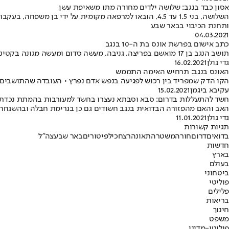
אסון כבד בנגב: שלושה ילדים מחורה מתו משאיפת עשן
השלושה, בני 1.5 עד 4.5, הובאו למרפאה מקומית על ידי
ותחנת הכיבוי בבאר שבע
04.03.2021
כתב אישום בפרשת אונס בת ה-10 בנגב
תושב הנגב בן 17 מואשם בפריצה, גניבה, מעשה סדום ומעשה מגונה בקטינה • לפי כתב האישום, ליקק ונשך את הילדה בפניה ולאחר מכן ביצע בה את המעשה
גדי גולן
16.02.2021
האונס בנגב: תרחיש האימה התממש
הקו הדק שמפריד בין רכוש לפגיעה בנפש אדם נפרץ • העובדה שהתושבים ו
עקיבא ביגמן
15.02.2021
חשד להתעללות בדרום: סבא וסבתא נעצרו בחשד למעורבות בהמתת נכדת
האב והאם מהפזורה הבדואית בנגב חשודים גם כן בגרימת חבלה ובהשגחה
גדי גולן
11.01.2021
תגיות קשורות
בדואים
דרום
חורה
משטרה
תאונה
רצח
כיל
פיטורים
באר שבע
צה"ל
חדשות
בארץ
בעולם
ביטחוני
פוליטי
פלילים
בריאות
חינוך
משפט
פוליטי-מדיני