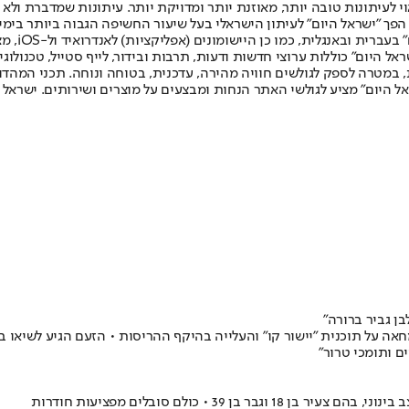
לעיתונות טובה יותר, מאוזנת יותר ומדויקת יותר. עיתונות שמדברת ולא צ
שלום. המהדורה המודפסת הראשונה פורסמה ב-30 ביולי 2007, וב-2010 הפך "ישראל היום" לעיתון הישראלי בעל שי
לחמנוביץ,
ל היום" כוללות ערוצי חדשות ודעות, תרבות ובידור, לייף סטייל, טכנולוגיה
ברית, במטרה לספק לגולשים חוויה מהירה, עדכנית, בטוחה ונוחה. תכני המה
ל היום" מציע לגולשי האתר הנחות ומבצעים על מוצרים ושירותים. ישראל 
ן גביר ברורה"
אה על תוכנית "יישור קו" והעלייה בהיקף ההריסות • הזעם הגיע לשיאו 
ם ותומכי טרור"