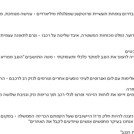
ם בדרום צומחת תעשיית פרוטקשן שמגלגלת מיליארדים • ענישה מגוחכת, 
ח כלי נשק מסוג M-16 ברכבו סמוך לפזורת ערוער, נמלט מכוחות המשטרה, איבד שליטה על רכבו - 
טים
80 חברי כנסת מכל המפלגות, צפויה להפוך את הנגב למוקד כלכלי ותעסוקתי • מטה התושבי
ימות עם לום ואגרופים לעיני נוסעים אחרים וגורמים לנזק רב לרכבם • ה
ורה
 זייפו את לוחות הזיהוי ופרצו לכלי רכב תוך גרימת נזק וגניבת שלושה
ה, אנחנו בעיקר מחפשים אנשים שיודעים לקבל את האחרים״
 הנגב"