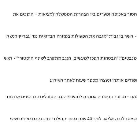
מחסור באכיפה ופערים בין הצהרות הממשלה למציאות - הופכים את
וגרם לתאונה עצמית • השר בן גביר: "מגבה את הפעילות בפזורה הבדואית נגד עבריין הנשק,
ם "הנגב ממריא מנבטים": "הבטחות הפכו למעשים, הנגב מתקרב לשינוי היסטורי" • ראש
חשודים אותרו ונעצרו מספר שעות לאחר האירוע
 מהם • מדובר בבשורה אמתית לתושבי הנגב הסובלים כבר שנים ארוכות
שעה נסיעה מב"ש, ממש ליד הגבול עם מצרים, חולמות המשפחות בקהילת ניצנה להיות חלק מ־11 היישובים שעל הקמתם הכריזה הממשלה • במקום שייסד לובה אליאב לפני 40 שנה ככפר קהילתי-חינוכי, מבטיחים שיש