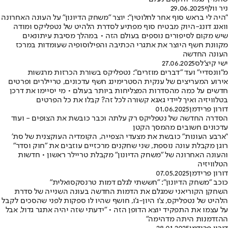
ניר וולף
29.06.2025
"היה לי בראש סוף אחר לחלוטין": יוצר "משחק הדיונון" על העונה האחרונה
וואנג דונג-היוק מבטיח סוף מפתיע לסדרת הלהיט של נטפליקס ומודה
שיש מקום לסיפורים נוספים בעולם הזה • במהלך מסיבת עיתונאים
מקוונת חשף היוצר את אתגרי הכתיבה והפילוסופיה שעומדות במרכז
העונה החדשה
ישי קיצ'לס
27.06.2025
מ"וונסדיי" ועד "דברים מוזרים": נטפליקס בשורת הכרזות מרגשות
אירוע המעריצים של ענקית הסטרימינג חשף עדכונים, טריילרים ופרטים
חדשים על כמה מהסדרות המצליחות ביותר בעולם • מי יסיימו את דרכן
בטלוויזיה ואיך ליידי גאגא קשורה לכל זה? קבלו את כל הפרטים
דורון פרידמן
01.06.2025
הסדרה החדשה של נטפליקס רק עלתה וכבר כובשת את הצופים - ועוד
עדכונים חשובים מהמסך הקטן
"ארבע העונות" כובשת את מצעדי הצפייה, הקומדיה העוקצנית של סת'
רוגן מקבלת עונה נוספת, שני שחקנים מרכזיים עוזבים את "חוק וסדר"
והעונה האחרונה של "משחק הדיונון" מקבלת טריילר ראשון • חדשות
הטלוויזיה
דורון פרידמן
07.05.2025
כוכב "משחק הדיונון": "חששתי לגלם דמות טרנסקסואלית"
השחקן הקוריאני שמגלם את הדמות החדשה בעונה השנייה של סדרת
הלהיט של נטפליקס, צ'ו היון-ג'ו, חושף שהיו לו ספקות לפני שהסכים לקבל
על עצמו את התפקיד יוצא הדופן הזה • "ידעתי שזה יהיה אתגר גדול, אבל
ההזדמנות היתה מדהימה"