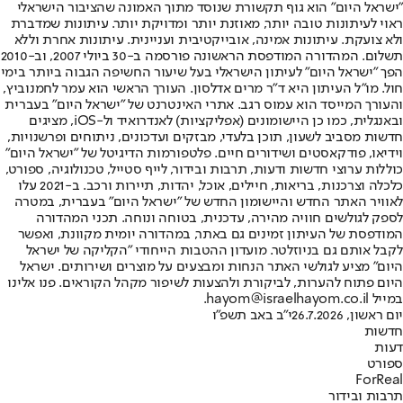
"ישראל היום" הוא גוף תקשורת שנוסד מתוך האמונה שהציבור הישראלי
ראוי לעיתונות טובה יותר, מאוזנת יותר ומדויקת יותר. עיתונות שמדברת
ולא צועקת. עיתונות אמינה, אובייקטיבית ועניינית. עיתונות אחרת וללא
תשלום. המהדורה המודפסת הראשונה פורסמה ב-30 ביולי 2007, וב-2010
הפך "ישראל היום" לעיתון הישראלי בעל שיעור החשיפה הגבוה ביותר בימי
חול. מו"ל העיתון היא ד"ר מרים אדלסון. העורך הראשי הוא עמר לחמנוביץ,
והעורך המייסד הוא עמוס רגב. אתרי האינטרנט של "ישראל היום" בעברית
ובאנגלית, כמו כן היישומונים (אפליקציות) לאנדרואיד ול-iOS, מציגים
חדשות מסביב לשעון, תוכן בלעדי, מבזקים ועדכונים, ניתוחים ופרשנויות,
וידיאו, פודקאסטים ושידורים חיים. פלטפורמות הדיגיטל של "ישראל היום"
כוללות ערוצי חדשות ודעות, תרבות ובידור, לייף סטייל, טכנולוגיה, ספורט,
כלכלה וצרכנות, בריאות, חיילים, אוכל, יהדות, תיירות ורכב. ב-2021 עלו
לאוויר האתר החדש והיישומון החדש של "ישראל היום" בעברית, במטרה
לספק לגולשים חוויה מהירה, עדכנית, בטוחה ונוחה. תכני המהדורה
המודפסת של העיתון זמינים גם באתר, במהדורה יומית מקוונת, ואפשר
לקבל אותם גם בניוזלטר. מועדון ההטבות הייחודי "הקליקה של ישראל
היום" מציע לגולשי האתר הנחות ומבצעים על מוצרים ושירותים. ישראל
היום פתוח להערות, לביקורת ולהצעות לשיפור מקהל הקוראים. פנו אלינו
במייל hayom@israelhayom.co.il.
יום ראשון, 26.7.2026
י"ב באב תשפ"ו
חדשות
דעות
ספורט
ForReal
תרבות ובידור