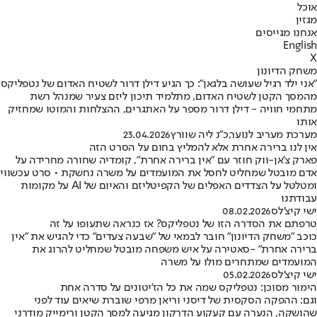
אוכל
מגזין
אנחנו מגייסים
English
X
משחק הדיונון
"אני ילד רגיל שעושה בלגאן": כך הגיע דילן דרור לשטיח האדום של נטפליקס
מהמסך הקטן לשטיח האדום, מתלמיד תיכון ליזם צעיר שמנהל רשת
מתחמי חוויה - דילן דרור מספר על האתגרים, ההצלחות והמוטו שמחזיק
אותו
מערכת מעריב לנוער
,
כ״נ ליה שוורץ
23.04.2026
אין לנו ברירה אחרת אלא להמליץ בחום על הסרט הזה
פארק צ'אן-ווק חוזר עם "אין ברירה אחרת", קומדיה שחורה מחרידה על
אדם מובטל שמחליט לחסל את המועמדים על משרה נחשקת • סרט עכשווי
ומטלטל על הצדדים האפלים של הקפיטליזם והאיום של AI על מקומות
עבודתנו
ישי קיצ'לס
08.02.2026
טרפתם את הסדרה הזו של נטפליקס? אז כנראה שתעופו על זה
כוכב "משחק הדיונון" חובר לבמאי של "שבעה צעדים" כדי להגיש את "אין
ברירה אחרת" -סאטירה על איש משפחה מובטל שמחליט להרוג את
המועמדים שמתחרים מולו על משרה
ישי קיצ'לס
05.02.2026
הימור מסוכן: נטפליקס שמה את כל הז'יטונים על סדרה אחת
וגם: ההפקה הסקסית של דיסני וריאן מרפי שוברת שיאים עוד לפני
שהושקה, הנערה עם קעקוע הדרקון מגיעה למסך הקטן ורימייק מודרני