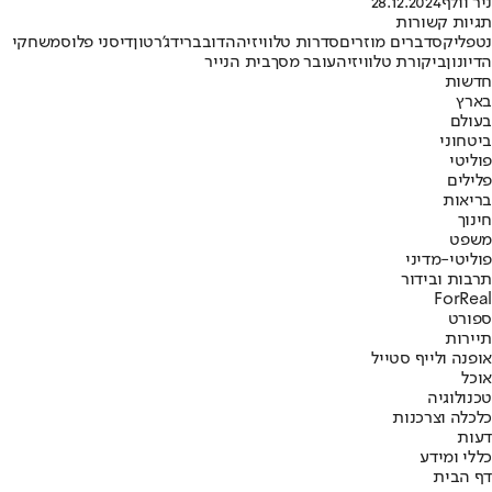
ניר וולף
28.12.2024
תגיות קשורות
נטפליקס
דברים מוזרים
סדרות טלוויזיה
הדוב
ברידג'רטון
דיסני פלוס
משחקי
הדיונון
ביקורת טלוויזיה
עובר מסך
בית הנייר
חדשות
בארץ
בעולם
ביטחוני
פוליטי
פלילים
בריאות
חינוך
משפט
פוליטי-מדיני
תרבות ובידור
ForReal
ספורט
תיירות
אופנה ולייף סטייל
אוכל
טכנולוגיה
כלכלה וצרכנות
דעות
כללי ומידע
דף הבית