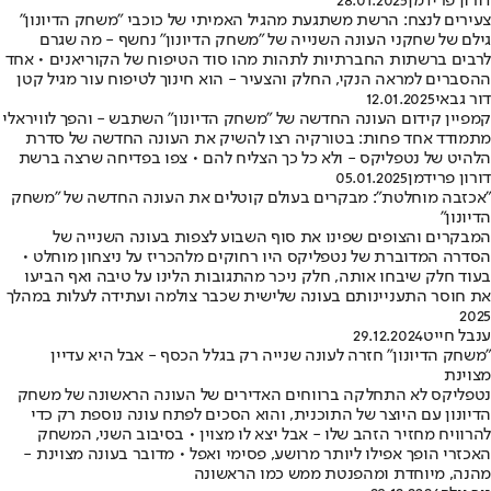
דורון פרידמן
28.01.2025
צעירים לנצח: הרשת משתגעת מהגיל האמיתי של כוכבי "משחק הדיונון"
גילם של שחקני העונה השנייה של "משחק הדיונון" נחשף - מה שגרם
לרבים ברשתות החברתיות לתהות מהו סוד הטיפוח של הקוריאנים • אחד
ההסברים למראה הנקי, החלק והצעיר - הוא חינוך לטיפוח עור מגיל קטן
דור גבאי
12.01.2025
קמפיין קידום העונה החדשה של "משחק הדיונון" השתבש - והפך לוויראלי
מתמודד אחד פחות: בטורקיה רצו להשיק את העונה החדשה של סדרת
הלהיט של נטפליקס - ולא כל כך הצליח להם • צפו בפדיחה שרצה ברשת
דורון פרידמן
05.01.2025
"אכזבה מוחלטת": מבקרים בעולם קוטלים את העונה החדשה של "משחק
הדיונון"
המבקרים והצופים שפינו את סוף השבוע לצפות בעונה השנייה של
הסדרה המדוברת של נטפליקס היו רחוקים מלהכריז על ניצחון מוחלט •
בעוד חלק שיבחו אותה, חלק ניכר מהתגובות הלינו על טיבה ואף הביעו
את חוסר התעניינותם בעונה שלישית שכבר צולמה ועתידה לעלות במהלך
2025
ענבל חייט
29.12.2024
״משחק הדיונון״ חזרה לעונה שנייה רק בגלל הכסף - אבל היא עדיין
מצוינת
נטפליקס לא התחלקה ברווחים האדירים של העונה הראשונה של משחק
הדיונון עם היוצר של התוכנית, והוא הסכים לפתח עונה נוספת רק כדי
להרוויח מחזיר הזהב שלו - אבל יצא לו מצוין • בסיבוב השני, המשחק
האכזרי הופך אפילו ליותר מרושע, פסימי ואפל • מדובר בעונה מצוינת -
מהנה, מיוחדת ומהפנטת ממש כמו הראשונה