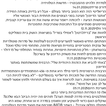
לסדרת הלהיט מהסבנטיז • חדשות הטלוויזיה
דורון פרידמן
14.01.2026
הריאליטי הזה הוא הטוב ביותר בעולם - אבל רע בדיוק באותה המידה
"אתגר הדיונון" מציגה בפני הצופים את תחתית הבור האנושי אליו
האנושות הגיעה • לזכותה ייאמר שהיא עושה את זה עם עריכה קצבית,
טוויסטים מפתיעים וכל התכונות שמרכיבות התמכרות
ניר וולף
12.11.2025
לחוות את "ברידג'רטון" ו"אמילי בפריז" במציאות: הושק בית נטפליקס
הראשון
המתחם החדש מאפשר למעריצים להיכנס לעולמות של סדרות פופולריות
של ענקית הסטרימינג בחוויית מציאות מדומה, מתחמי מיני גולף ואוכל
בהשראתן • חלק מהחוויות חינמיות, אחרות במחיר התחלתי של 15 דולר •
הייתם מנסים לחוות את משחק הדיונון על בשרכם?
סוכנויות הידיעות
11.11.2025
"באתי להביא את הזהות היהודית שלי": הרבנית שמשתתפת באתגר
הדיונון
הרבנית הרפורמית ג'יימי פילד היא אחת מ-456 המתמודדים והמתמודדות
בעונה החדשה של תוכנית הריאליטי בנטפליקס • "לא באתי להיות הכי
טובה במשימות, רוצה להראות איך גם בעולם תחרותי ולחוץ אפשר לשמור
על לב טוב ועל מוסר", אמרה
מערכת היום
05.11.2025
אלו 10 הסדרות המדוברות ביותר כרגע
מתלבטים באיזו סדרה לצפות הערב? תוהים מה יהיה הבינג' הבא שלכם?
שוקלים האם כדאי להשקיע זמן ומאמץ בסדרה זו או אחרת, שמא היא
תתגלה כפלופ עצבני? • האתר IMDB מפרסם את מצעד סדרות הטלוויזיה