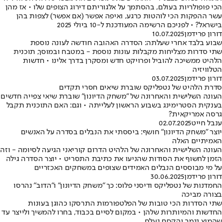
הכי פופולריות בעולם, בהסתמך על אלגוריתם דירוג הצופים שלו • אז מהן
עשר ההפקות הכי לוהטות כרגע, ואיפה אפשר (אם אפשר) לצפות בהן
בישראל? • לפניכם הרשימה המעודכנת ל-10 ביולי 2025
דורון פרידמן
10.07.2025
שבוע בלבד אחרי שעלתה: הסדרה האהובה חודשה לעונה נוספת
שתי סדרות מצליחות מקבלות עונות נוספת - במטבח ובמוסך, תוכנית
הלהיט ממשיכה להוביל ופרויקט חדש ומסקרן בדרך אלינו • חדשות
הטלוויזיה
דורון פרידמן
03.07.2025
סדרת הלהיט של נטפליקס שוברת שיאים חסרי תקדים
העונה השלישית והאחרונה של "משחק הדיונון" שוברת שיאי צפייה חדשים
בענקית הסטרימינג בשבוע הראשון לעלייתה • וגם: האם התוכנית תקבל
גרסה אמריקאית?
ענבל חייט
02.07.2025
יוצר "משחק הדיונון" חושף: ביססתי את הנבלים בסדרה על האנשים
האמיתיים האלה
העונה השלישית והאחרונה של הלהיט הדרום קוריאני הגיעה לסיומה - וזה
הזמן לחשוף את הסודות שהניעו את כתיבת התסריט • יוצר הסדרה גילה
על מי מבוססים הנבלים האמידים שצופים במשחקים האכזריים
דורון פרידמן
30.06.2025
החמדנות של נטפליקס ודיסני פלוס: כך "משחק הדיונון" ו"הדוב" נהרסו
בצורה מביכה
שתי הסדרות הכי טובות של הפלטפורמות התרסקו כהוגן בעונות
החדשות והמיותרות שלהן • במקום לסיים בכבוד, בחרו להמשיך ולייצר עד
שהמיץ נגמר והקסם נעלם