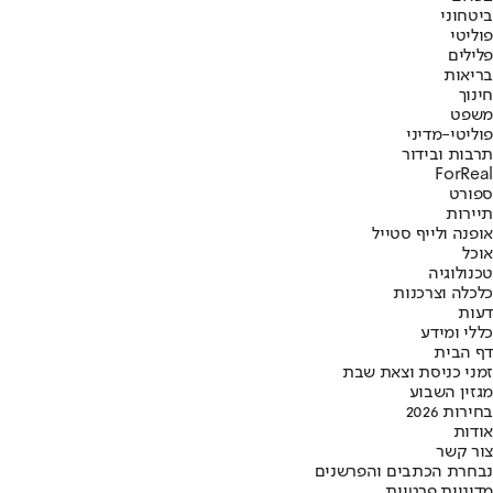
ביטחוני
פוליטי
פלילים
בריאות
חינוך
משפט
פוליטי-מדיני
תרבות ובידור
ForReal
ספורט
תיירות
אופנה ולייף סטייל
אוכל
טכנולוגיה
כלכלה וצרכנות
דעות
כללי ומידע
דף הבית
זמני כניסת וצאת שבת
מגזין השבוע
בחירות 2026
אודות
צור קשר
נבחרת הכתבים והפרשנים
מדיניות פרטיות