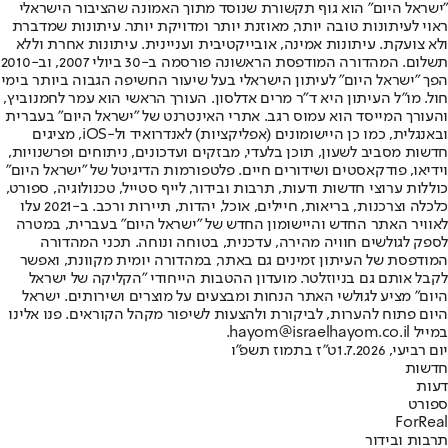
"ישראל היום" הוא גוף תקשורת שנוסד מתוך האמונה שהציבור הישראלי
ראוי לעיתונות טובה יותר, מאוזנת יותר ומדויקת יותר. עיתונות שמדברת
ולא צועקת. עיתונות אמינה, אובייקטיבית ועניינית. עיתונות אחרת וללא
תשלום. המהדורה המודפסת הראשונה פורסמה ב-30 ביולי 2007, וב-2010
הפך "ישראל היום" לעיתון הישראלי בעל שיעור החשיפה הגבוה ביותר בימי
חול. מו"ל העיתון היא ד"ר מרים אדלסון. העורך הראשי הוא עמר לחמנוביץ,
והעורך המייסד הוא עמוס רגב. אתרי האינטרנט של "ישראל היום" בעברית
ובאנגלית, כמו כן היישומונים (אפליקציות) לאנדרואיד ול-iOS, מציגים
חדשות מסביב לשעון, תוכן בלעדי, מבזקים ועדכונים, ניתוחים ופרשנויות,
וידיאו, פודקאסטים ושידורים חיים. פלטפורמות הדיגיטל של "ישראל היום"
כוללות ערוצי חדשות ודעות, תרבות ובידור, לייף סטייל, טכנולוגיה, ספורט,
כלכלה וצרכנות, בריאות, חיילים, אוכל, יהדות, תיירות ורכב. ב-2021 עלו
לאוויר האתר החדש והיישומון החדש של "ישראל היום" בעברית, במטרה
לספק לגולשים חוויה מהירה, עדכנית, בטוחה ונוחה. תכני המהדורה
המודפסת של העיתון זמינים גם באתר, במהדורה יומית מקוונת, ואפשר
לקבל אותם גם בניוזלטר. מועדון ההטבות הייחודי "הקליקה של ישראל
היום" מציע לגולשי האתר הנחות ומבצעים על מוצרים ושירותים. ישראל
היום פתוח להערות, לביקורת ולהצעות לשיפור מקהל הקוראים. פנו אלינו
במייל hayom@israelhayom.co.il.
יום רביעי, 1.7.2026
ט"ז בתמוז תשפ"ו
חדשות
דעות
ספורט
ForReal
תרבות ובידור