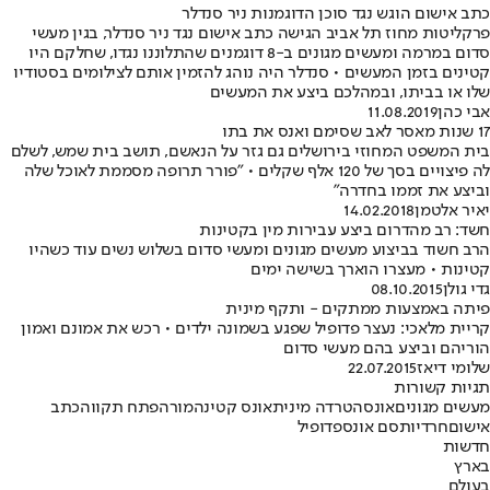
כתב אישום הוגש נגד סוכן הדוגמנות ניר סנדלר
פרקליטות מחוז תל אביב הגישה כתב אישום נגד ניר סנדלר, בגין מעשי
סדום במרמה ומעשים מגונים ב-8 דוגמנים שהתלוננו נגדו, שחלקם היו
קטינים בזמן המעשים • סנדלר היה נוהג להזמין אותם לצילומים בסטודיו
שלו או בביתו, ובמהלכם ביצע את המעשים
אבי כהן
11.08.2019
17 שנות מאסר לאב שסימם ואנס את בתו
בית המשפט המחוזי בירושלים גם גזר על הנאשם, תושב בית שמש, לשלם
לה פיצויים בסך של 120 אלף שקלים • "פורר תרופה מסממת לאוכל שלה
וביצע את זממו בחדרה"
יאיר אלטמן
14.02.2018
חשד: רב מהדרום ביצע עבירות מין בקטינות
הרב חשוד בביצוע מעשים מגונים ומעשי סדום בשלוש נשים עוד כשהיו
קטינות • מעצרו הוארך בשישה ימים
גדי גולן
08.10.2015
פיתה באמצעות ממתקים - ותקף מינית
קריית מלאכי: נעצר פדופיל שפגע בשמונה ילדים • רכש את אמונם ואמון
הוריהם וביצע בהם מעשי סדום
שלומי דיאז
22.07.2015
תגיות קשורות
מעשים מגונים
אונס
הטרדה מינית
אונס קטינה
מורה
פתח תקווה
כתב
אישום
חרדיות
סם אונס
פדופיל
חדשות
בארץ
בעולם