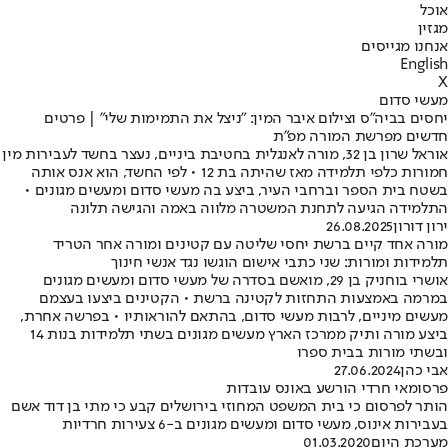
אוכל
מגזין
אנחנו מגייסים
English
X
מעשי סדום
יחסים בביה"ס וצילום איבר המין: "ניצל את התמימות שלי" | פרטים
חדשים מפרשת המורה מפ"ת
אוראל שרון בן 32, מורה לאנגלית בחטיבת ביניים, נעצר בחשד לעבירות מין
חמורות כלפי תלמידה מאז שהיתה בת 12 • לפי החשד, הוא אנס אותה
בשטח בית הספר וברחבי העיר, ביצע בה מעשי סדום ומעשים מגונים •
התלמידה הגיעה לתחנת המשטרה מלווה באמה והגישה תלונה
ירון דורון
26.08.2025
מורה אחד קיים ברשת יחסי שליטה עם קטינים ומורה אחר הטריד
תלמידות ומורות: שני כתבי אישום הוגשו נגד אנשי חינוך
אושרי בוחניק בן 29, מואשם בסדרה של מעשי סדום ומעשים מגונים
במרמה באמצעות התחזות לקטינה ברשת • הקטינים ביצעו בעצמם
מעשים מיניים, לרבות מעשי סדום, בהתאם להוראותיו • בפרשה אחרת,
ביצע מורה ותיק ממרכז הארץ מעשים מגונים בשתי תלמידות בנות 14
ובשתי מורות בבית ספרו
אבי כהן
27.06.2024
פרסומאי חרדי הורשע באונס עובדות
הותר לפרסום כי בית המשפט המחוזי בירושלים קבע כי מתי בן דוד אשם
בעבירות אינוס, מעשי סדום ומעשים מגונים ב-6 צעירות חרדיות
מערכת היום
01.03.2020