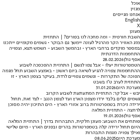
אוכל
מגזין
אנחנו מגייסים
English
X
מעונן
השבת חורפית - ומה מחכה לנו בפורים? | התחזית
מזג האוויר הקר מהרגיל לעונה יימשך גם הבוקר • גשמים מקומיים ייתכנו
במספר מוקדים ברחבי הארץ • ובהמשך השבוע - השמש תצא, וצפויה
התחממות הדרגתית
אסף גולן
28.02.2026
הטמפרטורות יעלו - אבל צפו לגשם | התחזית ההפכפכה לשבוע
ההתחממות צפויה להגיע לשיאה ביום ראשון • באמצע השבוע תחל מגמה
הפוכה של התקררות - וגשמים צפויים לרדת, בעיקר בצפון הארץ • זו
התחזית לערב ט"ו בשבט
מערכת היום
31.01.2026
יבש - אבל קר: התחזית המתעתעת לשבוע הקרוב
גשמים קלים בלבד ירדו מצפון הארץ ועד לצפון הנגב • לצד זאת, תחול
ירידה ניכרת בטמפרטורות ברוב אזורי הארץ • הים התיכון יהיה מסוכן
לרחצה • התחזית המלאה
אסף גולן
19.01.2026
פותחים את השבוע: מעונן חלקית, התבהרות בדרך | התחזית המלאה
היום תחול ירידה קלה בטמפרטורות בהרים ובפנים הארץ • מיום שלישי
ואילך צפויה מגמת התבהרות
מערכת היום
08.06.2025