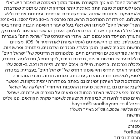
"ישראל היום" הוא גוף תקשורת שנוסד מתוך האמונה שהציבור הישראלי
ראוי לעיתונות טובה יותר, מאוזנת יותר ומדויקת יותר. עיתונות שמדברת
ולא צועקת. עיתונות אמינה, אובייקטיבית ועניינית. עיתונות אחרת וללא
תשלום. המהדורה המודפסת הראשונה פורסמה ב-30 ביולי 2007, וב-2010
הפך "ישראל היום" לעיתון הישראלי בעל שיעור החשיפה הגבוה ביותר בימי
חול. מו"ל העיתון היא ד"ר מרים אדלסון. העורך הראשי הוא עמר לחמנוביץ,
והעורך המייסד הוא עמוס רגב. אתרי האינטרנט של "ישראל היום" בעברית
ובאנגלית, כמו כן היישומונים (אפליקציות) לאנדרואיד ול-iOS, מציגים
חדשות מסביב לשעון, תוכן בלעדי, מבזקים ועדכונים, ניתוחים ופרשנויות,
וידיאו, פודקאסטים ושידורים חיים. פלטפורמות הדיגיטל של "ישראל היום"
כוללות ערוצי חדשות ודעות, תרבות ובידור, לייף סטייל, טכנולוגיה, ספורט,
כלכלה וצרכנות, בריאות, חיילים, אוכל, יהדות, תיירות ורכב. ב-2021 עלו
לאוויר האתר החדש והיישומון החדש של "ישראל היום" בעברית, במטרה
לספק לגולשים חוויה מהירה, עדכנית, בטוחה ונוחה. תכני המהדורה
המודפסת של העיתון זמינים גם באתר, במהדורה יומית מקוונת, ואפשר
לקבל אותם גם בניוזלטר. מועדון ההטבות הייחודי "הקליקה של ישראל
היום" מציע לגולשי האתר הנחות ומבצעים על מוצרים ושירותים. ישראל
היום פתוח להערות, לביקורת ולהצעות לשיפור מקהל הקוראים. פנו אלינו
במייל hayom@israelhayom.co.il.
יום שלישי, 28.4.2026
י"א באייר תשפ"ו
חדשות
דעות
ספורט
ForReal
תרבות ובידור