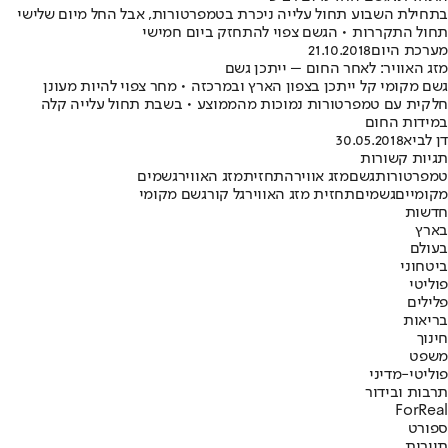
בתחילת השבוע תחול עלייה ניכרת בטמפרטורות, אבל החל מיום שלישי
תחול התקררות • הגשם צפוי להתחזק ביום חמישי
מערכת היום
21.10.2018
מזג האוויר: לאחר החום – ייתכן גשם
גשם מקומי קל ייתכן בצפון הארץ ובמרכזה • מחר צפוי להיות מעונן
חלקית עם טמפרטורות נמוכות מהממוצע • בשבת תחול עלייה קלה
במידות החום
דן לביא
30.05.2018
תגיות קשורות
טמפרטורות
גשם
מזג אוויר
התחזית
מזג האוויר
גשמים
מקומיים
גשמים
תחזית מזג האוויר
גל קור
גשם מקומי
חדשות
בארץ
בעולם
ביטחוני
פוליטי
פלילים
בריאות
חינוך
משפט
פוליטי-מדיני
תרבות ובידור
ForReal
ספורט
תיירות