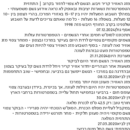
מזג האוויר קריר ויבש, הגשם לא צפוי לחזור בקרוב | התחזית
הטמפרטורות נשארות יציבות ובאופק לא נראה אירוע גשם משמעותי •
במהלך השבוע המעלות יהיו בין 15-17 באזורי המרכז, בהרי הצפון בין 10-
12 מעלות, בשפלה 16 מעלות • כל מה שאתם צריכים לדעת על השבוע
שלפנינו בקרב החורף היבש מזה 1998
אסף גולן
07.12.2024
תתכוננו לסופ"ש חמים: אחרי הגשמים - הטמפרטורות עולות
גשמים מקומיים צפויים לרדת היום בעיקר במרכז ובצפון • ממחר צפוי מזג
אוויר נאה לעונה • בסוף השבוע מזג האוויר צפוי להיות נעים עם
טמפרטורות מעט גבוהות לעונה
מערכת היום
21.11.2024
מזג האוויר: הגשם חוזר היום לביקור
משעות אחר הצהריים יחדור אוויר קריר ויחל לרדת גשם קל בעיקר בצפון
ובהדרגה גם במרכז • הגשם יימשך גם ברביעי, ובחמישי - שוב התחממות
דן לביא
08.12.2020
מזג האוויר: מעונן ונוח יותר במרכז
הטמפרטורות יהיו היום רגילות לעונה, אך בכינרת, בירדן ובערבה צפוי
עומס חום • ברביעי ובחמישי תחול עלייה בטמפרטורות ברחבי הארץ
דן לביא
30.06.2020
חורף טוב: רק 42.5 ס"מ לכנרת מלאה
במקביל לעליית מפלס הכנרת, הסופ"ש הנוכחי יהיה סגרירי • הבוקר צפוי
גשם מקומי ויהיה מעונן חלקית • מחר תורגש ירידה בטמפרטורות •
התחזית המלאה
דן לביא
27.03.2020
התחזית: גשם החל מיום רביעי