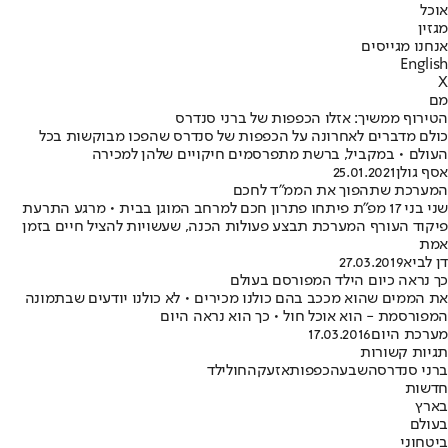
אוכל
מגזין
אנחנו מגייסים
English
X
מם
הטירוף ממשיך: אזלו הכפפות של ברני סנדרס
כולם מדברים לאחרונה על הכפפות של סנדרס שהפכו מבוקשות בכל
העולם • במקביל, ברשת מתפרסמים חיקויים שלהן למכירה
אסף גולן
25.01.2021
המערכת שתהפוך את הממ"ד לחכם
שני בני 17 מפ"ת פיתחו פתרון חכם למרחב המוגן בבית • מרגע התרעת
פיקוד העורף המערכת תבצע פעולות הכנה, שעשויות להציל חיים בזמן
אמת
דן לביא
27.03.2019
כך נראה כיום הילד המפורסם בעולם
את הממים שהוא מככב בהם כולנו מכירים • לא כולנו יודעים שבתמונה
המפורסמת - הוא אוכל חול • כך הוא נראה היום
מערכת היום
17.03.2016
תגיות קשורות
ברני סנדרס
השבעה
כפפות
אזעקה
חול
ילד
חדשות
בארץ
בעולם
ביטחוני