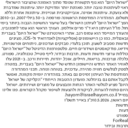
"ישראל היום" הוא גוף תקשורת שנוסד מתוך האמונה שהציבור הישראלי
ראוי לעיתונות טובה יותר, מאוזנת יותר ומדויקת יותר. עיתונות שמדברת
ולא צועקת. עיתונות אמינה, אובייקטיבית ועניינית. עיתונות אחרת וללא
תשלום. המהדורה המודפסת הראשונה פורסמה ב-30 ביולי 2007, וב-2010
הפך "ישראל היום" לעיתון הישראלי בעל שיעור החשיפה הגבוה ביותר בימי
חול. מו"ל העיתון היא ד"ר מרים אדלסון. העורך הראשי הוא עמר לחמנוביץ,
והעורך המייסד הוא עמוס רגב. אתרי האינטרנט של "ישראל היום" בעברית
ובאנגלית, כמו כן היישומונים (אפליקציות) לאנדרואיד ול-iOS, מציגים
חדשות מסביב לשעון, תוכן בלעדי, מבזקים ועדכונים, ניתוחים ופרשנויות,
וידיאו, פודקאסטים ושידורים חיים. פלטפורמות הדיגיטל של "ישראל היום"
כוללות ערוצי חדשות ודעות, תרבות ובידור, לייף סטייל, טכנולוגיה, ספורט,
כלכלה וצרכנות, בריאות, חיילים, אוכל, יהדות, תיירות ורכב. ב-2021 עלו
לאוויר האתר החדש והיישומון החדש של "ישראל היום" בעברית, במטרה
לספק לגולשים חוויה מהירה, עדכנית, בטוחה ונוחה. תכני המהדורה
המודפסת של העיתון זמינים גם באתר, במהדורה יומית מקוונת, ואפשר
לקבל אותם גם בניוזלטר. מועדון ההטבות הייחודי "הקליקה של ישראל
היום" מציע לגולשי האתר הנחות ומבצעים על מוצרים ושירותים. ישראל
היום פתוח להערות, לביקורת ולהצעות לשיפור מקהל הקוראים. פנו אלינו
במייל hayom@israelhayom.co.il.
יום ראשון, 10.5.2026
כ"ג באייר תשפ"ו
חדשות
דעות
ספורט
ForReal
תרבות ובידור