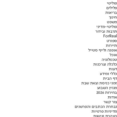
פוליטי
פלילים
בריאות
חינוך
משפט
פוליטי-מדיני
תרבות ובידור
ForReal
ספורט
תיירות
אופנה ולייף סטייל
אוכל
טכנולוגיה
כלכלה וצרכנות
דעות
כללי ומידע
דף הבית
זמני כניסת וצאת שבת
מגזין השבוע
בחירות 2026
אודות
צור קשר
נבחרת הכתבים והפרשנים
מדיניות פרטיות
הצהרת נגישות