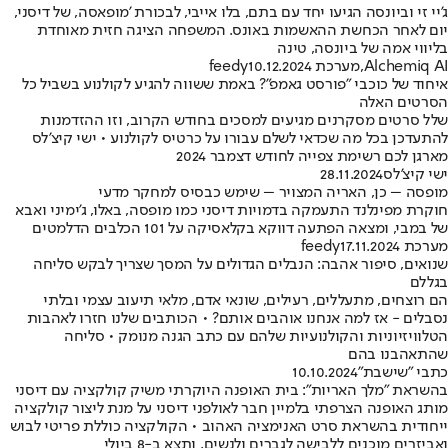
ג'יי זי וביונסה הגיעו יחד עם בתם, בלו אייבי, לבכורת 'מופאסה, של דיסני,
יום לאחר הכחשת ההאשמות באונס. המשפחה הציגה חזית מאוחדת
בליווי אמה של ביונסה, טינה
Alchemiq AI
,
מערכת feedy
10.12.2024
איחוד של כוכבי "פורסט גאמפ"? באמת ששווה להגיע לקולנוע בשביל כל
הסרטים האלה
שלל סרטים מסקרנים מגיעים למסכים בחודש הקרוב, וזו ההזדמנות
להתעדכן בכל מה שכדאי לשלם עבורו על כרטיס לקולנוע • ישי קיצ'לס
מארגן לכם רשימת צפייה לחודש דצמבר 2024
ישי קיצ'לס
28.11.2024
מופסה – כן, האריה המצויר – שימש כבסיס למחקר מדעי
חוקרת מפינלנד התעמקה בדמויות דיסני כמו מופסה, באלו, ג’ימיני ואבא
של במבי, ומצאה הפתעה דווקא בקלאסיקה על 101 הכלבים הדלמטים
מערכת feedy
17.11.2024
שנואים, סיפור אהבה: הנבלים הגדולים על המסך שצריך לבקש סליחה
בגללם
הם רוצחים, מתעללים, רעילים, שונאי אדם, מלאי תיעוב עצמי ובלתי
נסבלים - אז למה אנחנו אוהבים אותם? • הכותבים שלנו חזרו לאהבות
הטלוויזיוניות והקולנועיות שלהם עם כתב הגנה מנומק • סליחה
שהתאהבנו בהם
כתבי "שישבת"
10.10.2024
בהשראת "מלך האריות": בית האופנה היוקרתי משיק קולקציה עם דיסני
מותג האופנה הצרפתי בלמיין חבר לאולפני דיסני על מנת ליצור קולקציה
ייחודית בהשראת סרט האנימציה האהוב • הקולקציה כוללת פריטי לבוש
ואביזרים מוכנים ללבישה לגברים ולנשים, ותצא ב-8 ביולי