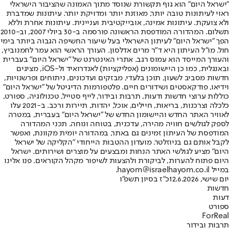
"ישראל היום" הוא גוף תקשורת שנוסד מתוך האמונה שהציבור הישראלי
ראוי לעיתונות טובה יותר, מאוזנת יותר ומדויקת יותר. עיתונות שמדברת
ולא צועקת. עיתונות אמינה, אובייקטיבית ועניינית. עיתונות אחרת וללא
תשלום. המהדורה המודפסת הראשונה פורסמה ב-30 ביולי 2007, וב-2010
הפך "ישראל היום" לעיתון הישראלי בעל שיעור החשיפה הגבוה ביותר בימי
חול. מו"ל העיתון היא ד"ר מרים אדלסון. העורך הראשי הוא עמר לחמנוביץ,
והעורך המייסד הוא עמוס רגב. אתרי האינטרנט של "ישראל היום" בעברית
ובאנגלית, כמו כן היישומונים (אפליקציות) לאנדרואיד ול-iOS, מציגים
חדשות מסביב לשעון, תוכן בלעדי, מבזקים ועדכונים, ניתוחים ופרשנויות,
וידיאו, פודקאסטים ושידורים חיים. פלטפורמות הדיגיטל של "ישראל היום"
כוללות ערוצי חדשות ודעות, תרבות ובידור, לייף סטייל, טכנולוגיה, ספורט,
כלכלה וצרכנות, בריאות, חיילים, אוכל, יהדות, תיירות ורכב. ב-2021 עלו
לאוויר האתר החדש והיישומון החדש של "ישראל היום" בעברית, במטרה
לספק לגולשים חוויה מהירה, עדכנית, בטוחה ונוחה. תכני המהדורה
המודפסת של העיתון זמינים גם באתר, במהדורה יומית מקוונת, ואפשר
לקבל אותם גם בניוזלטר. מועדון ההטבות הייחודי "הקליקה של ישראל
היום" מציע לגולשי האתר הנחות ומבצעים על מוצרים ושירותים. ישראל
היום פתוח להערות, לביקורת ולהצעות לשיפור מקהל הקוראים. פנו אלינו
במייל hayom@israelhayom.co.il.
יום שישי, 12.6.2026
כ"ז בסיון תשפ"ו
חדשות
דעות
ספורט
ForReal
תרבות ובידור