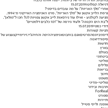
בוחבוט, זמרת הליווי של ביונסה, ייצגה אותנו בכבוד
דניאלה קפלוטו
15.07.2019
אחרי "מלך האריות": על מה עובדים בדיסני?
גרסת הלייב אקשן של "מלך האריות", סרט האנימציה האייקוני מ־1994,
מגיעה לקולנוע • ואילו עוד גירסאות לייב אקשן צפויות לנו? חכו ל"מולאן",
ל"בת הים הקטנה" ולעוד גירסה של "101 כלבים דלמטיים"
דודי כספי
15.07.2019
תגיות קשורות
דיסני
ביונסה
סרטים
אגם בוחבוט
אנימציה
היפה והחיה
ג'יי.זי
רימייק
צעצוע של
סיפור
דיאטה
חדשות
בארץ
בעולם
ביטחוני
פוליטי
פלילים
בריאות
חינוך
משפט
פוליטי-מדיני
תרבות ובידור
ForReal
ספורט
תיירות
אופנה ולייף סטייל