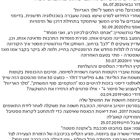
דור גבאי
04.07.2024
מוכנים? סרט המשך ל"מלך האריות"
אחרי החידוש לסרט שיצא בשנה שעברה בטכנולוגיה חדשנית, בדיסני
עובדים על סרט המשך שיתמקד בתחילת דרכן של הדמויות
אסף גולן
30.09.2020
אלי גורנשטיין: "אנחנו הולכים לכיוון רע, ואני מפחד"
המצב במדינה מכעיס אותו, סגירת מוסדות התרבות מדאיגה אותו, וכן,
עדיין צועקים לו "לבן" ברחוב. השחקן אלי גורנשטיין מספר איך הקורונה
עזרה לו לגלות מחדש את הרומנטיקה בחייו, ולמה לא ביקר בקבר אמו מאז
שנפטרה • מתי בפעם האחרונה
שיר זיו
30.07.2020
קיץ הוליוודי: הפלופים וההצלחות
עונת שוברי הקופות הגיעה רשמית לסיומה, וסיכום ההכנסות בקופות
משמח את הוליווד: 4.86 מיליארד דולר • כמעט 50 אחוז מהסכום הזה שייך
לאולפני דיסני בזכות להיטים כמו "הנוקמים: סוף המשחק", "מלך האריות"
ו"צעצוע של סיפור 4" • אילו סרטים לא החזירו את ההשקעה?
דודי כספי
02.09.2019
ביונסה חושפת את המשקל שלה
בסרטון יוטיוב אינטימי, הכוכבת חשפה את משקלה לאחר לידת התאומים
בשנת 2017, ואת דיאטת הכאסח שאימצה כדי להתחטב לקראת פסטיבל
המוזיקה קואצ'לה
ענבל חייט
25.07.2019
צפו: אגם בוחבוט מככבת ב"אקונה מטטה"
אחרי ששרה עם ביונסה, מגיע הקליפ בכיכובה של הזמרת הצעירה לצד
זמרים שנבחרו בקפידה מכל העולם • ומי קיבלה הכי הרבה זמן מסך?