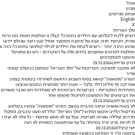
אוכל
מגזין
אנחנו מגייסים
English
X
מלך האריות
רוצים ללכת לקולנוע עם הילדים בחנוכה? קבלו 6 המלצות חמות כמו נרות
סוניק הקיפוד חוזר, אבא של סימבה מסתער ופודל קטן רוצה שכולם יידעו
שהוא הרבה יותר • רוצים לקחת את הילדים לבילוי קולנועי בחנוכה? הנה 6
המלצות לסרטים שמוצגים בימים אלה על האקרנים - ויש גם פסטיבל
סינמטי למתקדמים
דורון פרידמן
25.12.2024
לא סימבה למסיבה: הפריקוול של "מלך האריות" מסתמן ככישלון קופתי
אדיר
הסרט "מופאסה" קושש בסוף השבוע הראשון לשחרורו בקופות בצפון
אמריקה 35 מיליון דולר בלבד – מעט יותר ממחצית הסכום שניבאו
התחזיות המקוריות • הביקורות הבינוניות לא מעודדות ויש שכבר משווים
את הביצועים של ההמשכון לסיקוול מושמץ אחר
דורון פרידמן
23.12.2024
לא בטוח ששווה יציאה מהבית בגשם: הסרט "מופאסה" עכשיו בקולנוע
פריקוול הלייב-אקשן החדש ל"מלך האריות" כולל לא מעט כוכבים, פסקול
מדהים ועלילה שאינה מעייפת, אבל גם לא ממש סוחפת • כל אלה לא יעזרו
לו להיות סרט זכיר במיוחד, על אף שהתוצאה הסופית לא רעה
ישי קיצ'לס
20.12.2024
ביונסה וג'יי זי הפתיעו בהופעה מאוחדת