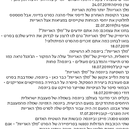
ערן סויסה
24.07.2019
מלך האריות? יותר מלכת האריות
שובר הקופות האחרון של דיסני אולי מהנה כסרט בדיוני, אבל מפספס
לחלוטין את יחסי הכוחות שקיימים במציאות אצל האריות
אסף גולן
22.07.2019
בחנו את עצמכם: מה אתם יודעים על "מלך האריות"?
הרימייק של "מלך האריות" גרם לנו לרצון עז לבדוק את הידע שלכם בסרט •
בואו לבחון כמה אתם זוכרים מהסרט המיתולוגי!
18.07.2019
"מלך האריות": ביונסה לא הרשימה
ויזואלית, הרימייק של "מלך האריות" עולה על המקור • הג'ונגל נראה כמו
סרט תיעודי והמדבבים מעולים • ביונסה? פחות
ישי קיצ'לס
18.07.2019
כך השפיעה ביונסה על "מלך האריות"
גרסת הלייב אקשן של "מלך האריות" כבר כאן • ביונסה, שמדבבת בסרט
וגם מעורבת ביצירת הפסקול, סיפרה על הבחירה במוזיקאים אפריקנים •
הבמאי סיפר על הציפיות שמייצר פרויקט עם ביונסה
דודי כספי
18.07.2019
בקליפ הכי מדובר בעולם: ביונסה בשמלה של מעצבת ישראלית
היחסים מתהדקים: בפעם הרביעית, ביונסה הזמינה שמלה מהמעצבת
שחר אבנט. הפעם זה היה עבור הקליפ שלה לסרט מלך האריות
זיוה מוגרבי-קובני
17.07.2019
מפגש פסגה: מייגן וביונסה כובשות את השטיח האדום
שתי הכוכבות הגדולות נפגשו בפרימיירה של הסרט "מלך האריות" • אגם