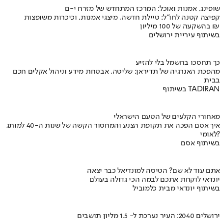
שופינג, אמנות ואוכל: המרכז המתחדש של מזרח י-ם
קפיצה קטנה לחו"ל: טיילת חדשה, מיצגי אמנות, וכיכרות משופצות
בהשקעה של 100 מיליון ₪
בשיתוף עיריית ירושלים
כך תחסכו בחשמל בלי להזיע
מהפכת האנרגיה של תדיראן: שליטה, אבטחת מידע וניהול אקלים חכם
בבית
בשיתוף TADIRAN
מאחורי הקלעים של הטעם הישראלי
איך אסם הפכה את תקופת הצנע והמחסור הקשה של שנות ה-40 למותג
לאומי?
בשיתוף אסם
אתם עוד לא שם? הטיסה למונדיאל כבר יצאה
יונדאי לוקחת אתכם לבמה הכי גדולה בעולם
בשיתוף יונדאי מבית כלמוביל
ירושלים 2040: העיר נערכת ל- 1.5 מליון תושבים