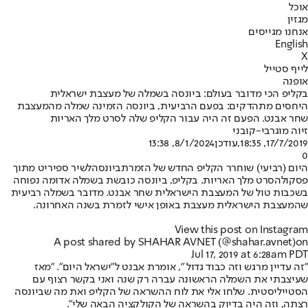
אוכל
מגזין
אנחנו מגייסים
English
X
לייף סטייל
אופנה
בקליפ הכי מדובר בעולם: ביונסה בשמלה של מעצבת ישראלית
היחסים מתהדקים: בפעם הרביעית, ביונסה הזמינה שמלה מהמעצבת
שחר אבנט. הפעם זה היה עבור הקליפ שלה לסרט מלך האריות
זיוה מוגרבי-קובני
17/7/2019, 18:35
,עודכן
8/1/2024, 13:38
0
היום (רביעי) שוחרר הקליפ החדש של הזמרת
ביונסה
לשיר ספיריט מתוך
פסקול
הסרט מלך האריות
. בקליפ, ביונסה כובשת בשמלה אדומה נפוחה
בשכבות טול של המעצבת הישראלית שחר אבנט. מדובר בשמלה רביעית
שהמעצבת הישראלית מעצבת באופן אישי לזמרת בשנה האחרונה.
View this post on Instagram
A post shared by SHAHAR AVNET (@shahar.avnet)
on
Jul 17, 2019 at 6:28am PDT
"זה עדיין מרגש וזה כבוד גדול ", אומרת אבנט ל"ישראל היום". "מאז
שעיצבתי את השמלה הראשונה עברה רק שנה ואני בקשר רצוף עם
הסטייליסטית. שלחו אלי את לוח ההשראה של הקליפ ואת מה שביונסה
רצתה, וזה היה בדיוק בהשראה של הקולקציה הבאה שלי".