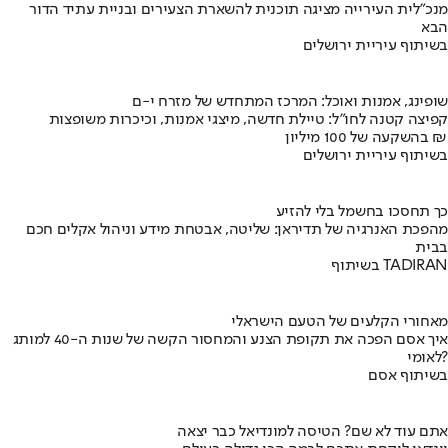
מנכ"לית העירייה מציגה תוכנית להשארת הצעירים ובניית עתיד הדור
הבא
בשיתוף עיריית ירושלים
שופינג, אמנות ואוכל: המרכז המתחדש של מזרח י-ם
קפיצה קטנה לחו"ל: טיילת חדשה, מיצגי אמנות, וכיכרות משופצות
בהשקעה של 100 מיליון ₪
בשיתוף עיריית ירושלים
כך תחסכו בחשמל בלי להזיע
מהפכת האנרגיה של תדיראן: שליטה, אבטחת מידע וניהול אקלים חכם
בבית
בשיתוף TADIRAN
מאחורי הקלעים של הטעם הישראלי
איך אסם הפכה את תקופת הצנע והמחסור הקשה של שנות ה-40 למותג
לאומי?
בשיתוף אסם
אתם עוד לא שם? הטיסה למונדיאל כבר יצאה