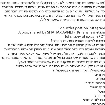
"מפעם לפעם יש יותר כימיה, לא צריך הרבה לדבר ולהתכתב, אנחנו מבינות
אחת את השנייה. אבנט מספרת על הפניה אליה, "שלחו לי מידות, הוצאתי
סקיצה ושלחתי. אני אף פעם לא יודעת מתי היא תלבש את זה. חבר טוב
התקשר ואמר לי שהתפרסם הקליפ החדש של ביונסה, הסתכלתי וראיתי
שזו השמלה האחרונה, הרביעית ששלחתי לה".
View this post on Instagram
A post shared by SHAHAR AVNET (@shahar.avnet)
on
Jul 17, 2019 at 8:49am PDT
חשבת לפתוח סטודיו בארצות הברית?
"אמנם יש פיק מבחינת ההתעניינות, וכשביונסה לובשת שמלה שלי זו
חשיפה מעולה וזה עוזר מאוד לשם שלי. כיום בעידן הרשתות החברתיות
אפשר להצליח ולעבוד מול חו"ל ועדיין להישאר בארץ, אני מאוד ציונית
ואוהבת שהסטודיו שלי כאן. ההצלחה עם ביונסה זו הדוגמה הטובה ביותר
שיש פתרונות יצירתיים ופרקטיים עם אפשרות להישאר בארץ".
טעינו? נתקן! אם מצאתם טעות בכתבה, נשמח שתשתפו אותנו
ביונסה
מלך האריות
שחר אבנט
שמלות
מדורים
ספורט
תרבות ובידור
לייף סטייל
אוכל
תיירות
טכנולוגיה ומדע
הורוסקופ