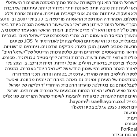
"ישראל היום" הוא גוף תקשורת שנוסד מתוך האמונה שהציבור הישראלי
ראוי לעיתונות טובה יותר, מאוזנת יותר ומדויקת יותר. עיתונות שמדברת
ולא צועקת. עיתונות אמינה, אובייקטיבית ועניינית. עיתונות אחרת וללא
תשלום. המהדורה המודפסת הראשונה פורסמה ב-30 ביולי 2007, וב-2010
הפך "ישראל היום" לעיתון הישראלי בעל שיעור החשיפה הגבוה ביותר בימי
חול. מו"ל העיתון היא ד"ר מרים אדלסון. העורך הראשי הוא עמר לחמנוביץ,
והעורך המייסד הוא עמוס רגב. אתרי האינטרנט של "ישראל היום" בעברית
ובאנגלית, כמו כן היישומונים (אפליקציות) לאנדרואיד ול-iOS, מציגים
חדשות מסביב לשעון, תוכן בלעדי, מבזקים ועדכונים, ניתוחים ופרשנויות,
וידיאו, פודקאסטים ושידורים חיים. פלטפורמות הדיגיטל של "ישראל היום"
כוללות ערוצי חדשות ודעות, תרבות ובידור, לייף סטייל, טכנולוגיה, ספורט,
כלכלה וצרכנות, בריאות, חיילים, אוכל, יהדות, תיירות ורכב. ב-2021 עלו
לאוויר האתר החדש והיישומון החדש של "ישראל היום" בעברית, במטרה
לספק לגולשים חוויה מהירה, עדכנית, בטוחה ונוחה. תכני המהדורה
המודפסת של העיתון זמינים גם באתר, במהדורה יומית מקוונת, ואפשר
לקבל אותם גם בניוזלטר. מועדון ההטבות הייחודי "הקליקה של ישראל
היום" מציע לגולשי האתר הנחות ומבצעים על מוצרים ושירותים. ישראל
היום פתוח להערות, לביקורת ולהצעות לשיפור מקהל הקוראים. פנו אלינו
במייל hayom@israelhayom.co.il.
יום ראשון, 7.6.2026
כ"ב בסיון תשפ"ו
חדשות
דעות
ספורט
ForReal
תרבות ובידור