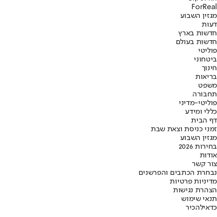
ForReal
מגזין השבוע
דעות
חדשות בארץ
חדשות בעולם
פוליטי
ביטחוני
חינוך
בריאות
משפט
תחבורה
פוליטי-מדיני
כללי ומידע
דף הבית
זמני כניסת וצאת שבת
מגזין השבוע
בחירות 2026
אודות
צור קשר
נבחרת הכתבים והפרשנים
מדיניות פרטיות
הצהרת נגישות
תנאי שימוש
כדאי
להכיר