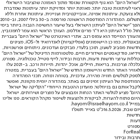
"ישראל היום" הוא גוף תקשורת שנוסד מתוך האמונה שהציבור הישראלי
ראוי לעיתונות טובה יותר, מאוזנת יותר ומדויקת יותר. עיתונות שמדברת
ולא צועקת. עיתונות אמינה, אובייקטיבית ועניינית. עיתונות אחרת וללא
תשלום. המהדורה המודפסת הראשונה פורסמה ב-30 ביולי 2007, וב-2010
הפך "ישראל היום" לעיתון הישראלי בעל שיעור החשיפה הגבוה ביותר בימי
חול. מו"ל העיתון היא ד"ר מרים אדלסון. העורך הראשי הוא עמר לחמנוביץ,
והעורך המייסד הוא עמוס רגב. אתרי האינטרנט של "ישראל היום" בעברית
ובאנגלית, כמו כן היישומונים (אפליקציות) לאנדרואיד ול-iOS, מציגים
חדשות מסביב לשעון, תוכן בלעדי, מבזקים ועדכונים, ניתוחים ופרשנויות,
וידיאו, פודקאסטים ושידורים חיים. פלטפורמות הדיגיטל של "ישראל היום"
כוללות ערוצי חדשות ודעות, תרבות ובידור, לייף סטייל, טכנולוגיה, ספורט,
כלכלה וצרכנות, בריאות, חיילים, אוכל, יהדות, תיירות ורכב. ב-2021 עלו
לאוויר האתר החדש והיישומון החדש של "ישראל היום" בעברית, במטרה
לספק לגולשים חוויה מהירה, עדכנית, בטוחה ונוחה. תכני המהדורה
המודפסת של העיתון זמינים גם באתר, במהדורה יומית מקוונת, ואפשר
לקבל אותם גם בניוזלטר. מועדון ההטבות הייחודי "הקליקה של ישראל
היום" מציע לגולשי האתר הנחות ומבצעים על מוצרים ושירותים. ישראל
היום פתוח להערות, לביקורת ולהצעות לשיפור מקהל הקוראים. פנו אלינו
במייל hayom@israelhayom.co.il.
יום שבת, 16.5.2026
כ"ט באייר תשפ"ו
חדשות
דעות
ספורט
ForReal
תרבות ובידור