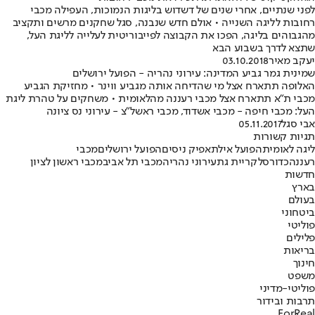
לפני שנתיים, אחרי שנים של דשדוש בליגות הנמוכות, העפילה מכבי
רחובות לליגה השנייה • אולם חדש שנבנה, סגל שחקנים מרשים ותקציב
מהגבוהים בליגה, הפכו את הקבוצה לפייבוריטית לעלייה לליגת העל,
שתצא לדרך בשבוע הבא
יעקב מאיר
03.10.2018
שמינית גמר גביע המדינה: עירוני נהריה - הפועל ירושלים
האלופה תתארח אצל מי שהדיחה אותה מגביע ווינר • מחזיקת הגביע
מכבי ת"א תתארח אצל מכבי רעננה מהלאומית • משחקים על טהרת ליגת
העל: מכבי חיפה - מכבי אשדוד, מכבי ראשל"צ - עירוני נס ציונה
אבי סגל
05.11.2017
תגיות קשורות
ליגה לאומית
הפועל אילת
אפיק ניסים
הפועל ירושלים
מכבי
רעננה
כדורסל
קריית גת
עירוני נהריה
מכבי תל אביב
מכבי ראשון לציון
חדשות
בארץ
בעולם
ביטחוני
פוליטי
פלילים
בריאות
חינוך
משפט
פוליטי-מדיני
תרבות ובידור
ForReal