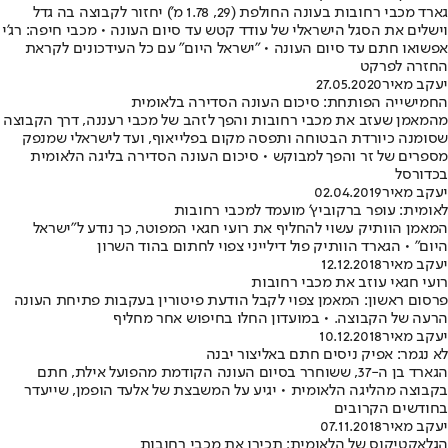
גארד מכבי רחובות בעונה החולפת (29, 1.78 מ') יחזור לקבוצה בה גדל
וישלים את הסגל הישראלי של עודד קטש עד סיום העונה • מכבי חיפה: רג'י
אפשואו חתם עד סיום העונה • "ישראל היום" עם כל העידכונים לקראת
החזרה לפרקט
יעקב מאיר
27.05.2020
החמישייה הפותחת: סיכום העונה הסדירה בלאומית
מהמאמן שעזב את מכבי רחובות והפך לזהב של מכבי רעננה, דרך הקבוצה
שסומנה כיורדת הבטוחה ותפסה מקום בפלייאוף, ועד לישראלי שמנפק
מספרים של זר והפך למבוקש • סיכום העונה הסדירה בליגה הלאומית
בכדורסל
יעקב מאיר
02.04.2019
לאומית: עופר ברקוביץ' מועמד למכבי רחובות
המאמן הוותיק עשוי להחליף את רועי חגאי המפוטר, כך נודע ל"ישראל
היום" • הגארד הוותיק פול דילייני צפוי לחתום בהוד השרון
יעקב מאיר
12.12.2018
רועי חגאי עוזב את מכבי רחובות
פרסום ראשון: המאמן צפוי לקבל הודעת פיטורין בעקבות פתיחת העונה
הרעה של הקבוצה. • במועדון החלו בחיפוש אחר מחליף
יעקב מאיר
10.12.2018
לא נגמר: אפיק ניסים חתם באליצור יבנה
הגארד בן ה-37, ששוחרר בסיום העונה הקודמת מהפועל אילת, חתם
בקבוצה מהליגה הלאומית • יגיע על המשבצת של אלעד הופמן, שייעדר
בחודשים הקרובים
יעקב מאיר
07.11.2018
הגלאקטיקוס של הלאומית: תכירו את מכבי רחובות