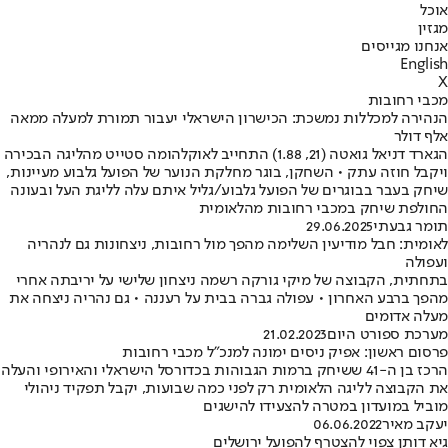
אוכל
מגזין
אנחנו מגייסים
English
X
מכבי רחובות
הנהירה למכללות נמשכת: הכישרון הישראלי יעבור תמורת למעלה ממאה
אלף דולר
הגארד דניאל גואטה (21, 1.88) התחייב לאוקלהומה סטייט מהליגה הבכירה
ויקבל חוזה עתק • השחקן, בוגר מחלקת הנוער של הפועל גלבוע מעיינות,
שיחק בעבר בבוגרים של הפועל גלבוע/גליל איתם עלה לליגת העל ובעונה
החולפת שיחק במכבי רחובות מהלאומית
תומר גבעתי
29.06.2025
לאומית: חבל מודיעין השלימה מהפך מול רחובות, ניצחונות גם לנהריה
ועפולה
בתחתית, הקבוצה של מיקי גורקה רשמה ניצחון שלישי על יריבתה אחרי
מהפך ברבע האחרון • עפולה גברה בבית על רעננה • גם נהריה ניצחה את
מעלה אדומים
מערכת ספורט היום
21.02.2023
פרסום ראשון: אפיק ניסים ימונה למנכ"ל מכבי רחובות
הרכז בן ה-41 ששיחק ברמות הגבוהות בכדורסל הישראלי והאירופי והעלה
את הקבוצה לליגה הלאומית רק לפני כמה שבועות, יקבל תפקיד ניהולי
מוביל במועדון במטרה להצעידו להישגים
יעקב מאיר
06.06.2022
גיא דותן צפוי להצטרף להפועל ירושלים