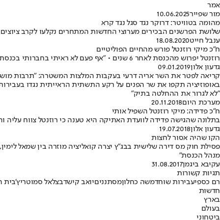
אמר
מור שפייר
10.06.2025
מהומה בטוויטר: דרוקר נגד סגל נגד קרא
שלושת הפרשנים הבכירים מערוצי החדשות המתחרים נקלעו לקרב ציוצים שג
ענבל חייט
18.08.2020
ח"כ מיקי רוזנטל פורש מהחיים הפוליטיים
רוזנטל יפרוש מהכנסת לאחר 6 שנים • "אף פעם לא ראיתי בחברותי בכנסת מטרה. הפוליטיקה בעיני היא רק רק אמצעי"
גדעון אלון
09.01.2019
קריאה לפטר את השר אריה דרעי בעקבות המלצות המשטרה: "תרבות מוש
באופוזיציה תקפו את שר הפנים על רקע התשתית הראייתית נגדו בעבירות ש
"לא לגרור את ההחלטה בתיק"
מערכת היום
20.11.2018
ח"כ פדידה: מיקי רוזנטל השפיל אותי
בתלונה שהגישה פדידה לוועדת האתיקה היא טענה כי רוזנטל צווח עליה וה
גדעון אלון
19.07.2018
הקו שהיה אסור לחצות
פסילת חוק מס דירה שלישית בבג"ץ יצרה קואליציה מוזרה בין שמאל לימי
מנהל הכנסת"
עקיבא ביגמן
31.08.2017
תגיות קשורות
רם כספי
עבירות שוחד
משה כחלון
מסתננים
יואב קיש
ד
בצלאל סמוטריץ'
בית ה
חדשות
בארץ
בעולם
ביטחוני