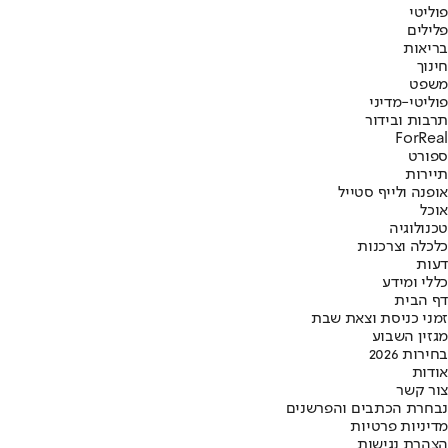
פוליטי
פלילים
בריאות
חינוך
משפט
פוליטי-מדיני
תרבות ובידור
ForReal
ספורט
תיירות
אופנה ולייף סטייל
אוכל
טכנולוגיה
כלכלה וצרכנות
דעות
כללי ומידע
דף הבית
זמני כניסת וצאת שבת
מגזין השבוע
בחירות 2026
אודות
צור קשר
נבחרת הכתבים והפרשנים
מדיניות פרטיות
הצהרת נגישות