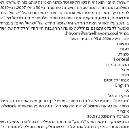
"ישראל היום" הוא גוף תקשורת שנוסד מתוך האמונה שהציבור הישראלי ראוי 
ת
ופרשנויות, וידיאו, פודקאסטים ושידורים חיים. פלטפורמות הדיגיטל של "ישרא
ב-2021 עלו לאוויר האתר החדש והיישומון החדש של "ישראל היום" בע
ואפשר לקבל אותם גם בניוזלטר. מועדון ההטבות הייחודי "הקליקה של ישרא
במייל hayom@israelhayom.co.il.
יום רביעי, 3.6.2026
י"ח בסיון תשפ"ו
חדשות
דעות
ספורט
ForReal
תרבות ובידור
אוכל
מגזין
אנחנו מגייסים
English
X
מיקי רוזנטל
"פטריוט": שותפו של עו"ד רם כספי, שייעץ לבן-גוריון וייצג את נתניהו, נפרד
איבריו"
מערכת היום
30.08.2025
הרב שמיקי רוזנטל הציע "לחנוק" אותו עם התפילין: "נכפיל את הפעילות שלנ
יממה אחרי שמיקי רוזנטל אמר על חרדי שמחלק זוגות תפילין ליתומים כי "