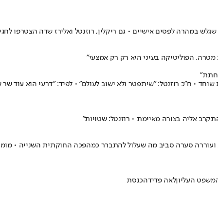
לש במהרה לפסים אישיים • גם ריקלין, רוזנטל ואלירז שדה הצטרפו לחגי
חתת"
וחד • ח"כ רוזנטל: "שיתפטר ולא ישוב לעולם" • לפיד: "דרעי הוא עוד ש
תקרב אליה בצורה מאיימת • רוזנטל: שטויות"
ן, ועוררה סערה סביב מה שעלול להתברר כמהפכה החוקתית השנייה • מומח
משפט העליון
לאה פדידה
כנסת