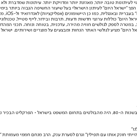
לעיתונות טובה יותר, מאוזנת יותר ומדויקת יותר. עיתונות שמדברת ולא צ
שלום. המהדורה המודפסת הראשונה פורסמה ב-30 ביולי 2007, וב-2010 הפך "ישראל היום" לעיתון הישראלי בעל שי
לחמנוביץ,
ל היום" כוללות ערוצי חדשות ודעות, תרבות ובידור, לייף סטייל, טכנולוגיה
ברית, במטרה לספק לגולשים חוויה מהירה, עדכנית, בטוחה ונוחה. תכני המה
ל היום" מציע לגולשי האתר הנחות ומבצעים על מוצרים ושירותים. ישראל 
כספי, שטבע את המושג "שיטת השקשוקה" והיה היועץ המשפטי לממשלה בשנות ה-80, היה מהבולטים בתח
ו"
הייתי חונק אותו עם תפילין" וגרם לסערת ענק, הרב מנחם חממי מעמותת "ח