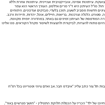
ועקת. עיתונות אמינה, אובייקטיבית ועניינית. עיתונות אחרת וללא
עור החשיפה הגבוה ביותר בימי חול. מו"ל העיתון היא ד"ר מרים אדלסון. העורך הראשי הוא עמר
 והעורך המייסד הוא עמוס רגב. אתרי האינטרנט של "ישראל היום" בעברית ובאנגלית, כמו כן היישומונים (אפליקציות) לאנדרואיד ול-iOS, מציגים חדשות מסביב לשעון, תוכן בלעדי, מבזקים ועדכונים, ניתוחים
, ספורט, כלכלה וצרכנות, בריאות, חיילים, אוכל, יהדות, תיירות ורכב.
דורה המודפסת של העיתון זמינים גם באתר, במהדורה יומית מקוונת,
היום פתוח להערות, לביקורת ולהצעות לשיפור מקהל הקוראים. פנו אלינו
ום המשפט בישראל • הפרקליט הבכיר נבות תל צור כתב עליו: "איבדנו חבר, אב ואדם ציוני ופטריוט בכל רמ"ח
יוכו של ילד" הכריז על הכפלת חלוקת התפילין • "חושך מגרשים באור",