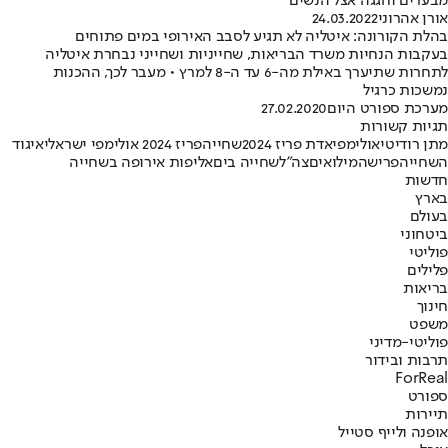
מבערים וחגגה אצל הנשים
אורן אהרוני
24.03.2022
בהלת הקורונה: איטליה לא תגיע לסבב האירופי במים פתוחים
בעקבות הנחיות משרד הבריאות, שחייניות ושחייני נבחרת איטליה
לתחרות שתיערך באילת מה-6 עד ה-8 למרץ • מעבר לכך, ההכנות
נמשכות כרגיל
מערכת ספורט היום
27.02.2020
תגיות קשורות
מתן רודיטי
אולימפיאדת פריז 2024
שחייה
פריז 2024 אולימפי ישראלי
איגוד
השחייה
פרישה
מילואים
צה"ל
שחייה בים
אליפות אירופה בשחייה
חדשות
בארץ
בעולם
ביטחוני
פוליטי
פלילים
בריאות
חינוך
משפט
פוליטי-מדיני
תרבות ובידור
ForReal
ספורט
תיירות
אופנה ולייף סטייל