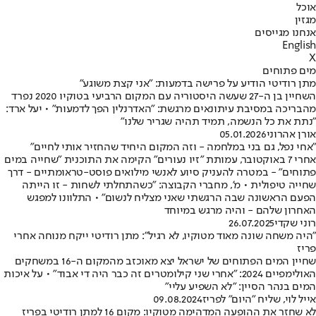
אוכל
מגזין
אנחנו מגייסים
English
X
מים פתוחים
מתן רודיטי הודיע על פרישה בדמעות: "אני קצת משוגע"
השחיין בן ה-27 שעשה היסטוריה עם המקום הרביעי בטוקיו 2020 נפרד
מהבריכה במסיבת עיתונאים מרגשת: "האדרנלין הפך לדמעות" • יעל ארד:
"נתת את כל הנשמה, תמיד תהיה שגריר שלנו"
אורן אהרוני
05.01.2026
"אחי נפל, גם בני במלחמה - וזה המקום היחיד שהחזיר אותי לחיים"
אחרי 7 באוקטובר, עמותת "זיו נעורים" הקימה את התוכנית "שחייה במים
פתוחים" - במטרה להעניק סיוע לאנשי מילואים פוסט-טראומתיים - דרך
שחייה טיפולית • מ', מחברי הקבוצה: "כשהתחלתי לשחות - זו הייתה
הפעם הראשונה שבה הרגשתי שאני מצליח לנשום" • התלוונו למפגש
האחרון שלהם - והיה מרגש במיוחד
רוני שקדי
26.07.2025
"היה משחה שונה מאוד מטוקיו, לא רגיל": מתן רודיטי ייקח מנוחה אחרי
פריז
שחיין המים הפתוחים של ישראל יצא מאוכזב מהמקום ה-16 במשחקים
האולימפיים 2024: "אחרי שני קילומטרים זה כבר היה די אבוד" • על איכות
המים בנהר הסיין: "לא השפיע עליי"
אייל לוי, שליח "היום" לפריז
09.08.2024
לא שחזר את ההופעה המדהימה מטוקיו: מקום 16 למתן רודיטי בפריז