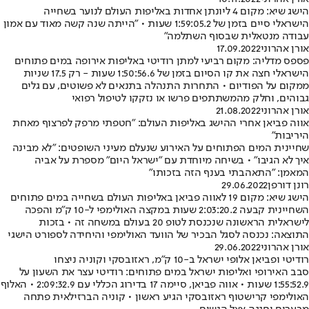
הישג שיא: מקום 4 ליונתן אחדות באליפות העולם לנוער בשחייה
הישראלי סיים בזמן של 1:59:05.2 שעות • "הייתה שנה קשה מאוד עם אמון
עבודה מנטאלית שבסוף השתלמה"
אורן אהרוני
17.09.2022
פספס מדליה: מקום רביעי למתן רודיטי באליפות אירופה במים פתוחים
הישראלי חצה את קו הסיום בזמן של 1:50:56.6 שעות - רק 17.5 שניות
ממקום על הפודיום • התחרות התנהלה בתנאים לא פשוטים, עם גלים
גבוהים, וחלק מהמשתתפים פרשו או נזקקו לטיפול רפואי
אורן אהרוני
21.08.2022
אווה פביאן אחרי ההישג באליפות העולם: "חטפתי מרפק לפרצוף מאחת
היריבות"
שחיינית המים הפתוחים על האירוע שנעלם מעיני השופטים: "לא מבינה
איך לא הגיבו" • בשיחה מיוחדת עם "ישראל היום" מספרת על אביה
המאמן: "התאהבתי בענף הזה בזכותו"
רונן דורפן
29.06.2022
הישג שיא: מקום 19 לאווה פביאן באליפות העולם בשחייה במים פתוחים
השחיינית קבעה 2:03:20.2 שעות במקצה האולימפי ל-10 ק"מ והפכה
לישראלית הראשונה שנכנסת לטופ 20 בעולם במשחה זה • בזכות
התוצאה: נכנסה לסגל הבכיר של הוועד האולימפי והיחידה לספורט הישגי
אורן אהרוני
29.06.2022
רודיטי ופביאן אלופי ישראל ב-10 ק"מ, ראזובסקי וקוניה ניצחו
סבב האירופי ואליפות ישראל במים פתוחים: רודיטי עצר את השעון על
1:55:52.9 שעות • אווה פביאן, סיימה 17 בדירוג הכללי עם 2:09:32.9 • האלוף
האולימפי קרישטוף ראזובסקי הגיע ראשון • קוניה הברזילאית פתחה