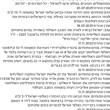
המתעמלים הטובים בעולם יגיעו לישראל • כל העדכונים - 20/07
אורן אהרוני
20.07.2023
מים פתוחים: מתן רודיטי ואווה פביאן אלופי ישראל במשחה ל-10 ק"מ
לאחר ההישג בתחרות שנערכה באילת, שני הישראלים הבטיחו את
הכרטיס לאליפות העולם
אורן אהרוני
18.03.2023
שוב: ישראל נבחרה לארח את הסבב העולמי בשחייה במים פתוחים
בפעם השלישית ברציפות תגיע התחרות לאילת בדצמבר 2023 • יו"ר
האיגוד, מיקי חליקה: "כבוד גדול"
אורן אהרוני
17.11.2022
שחייה במים פתוחים: גרגוריו פלטריניירי ניצח את המשחה ל-10 קילומטר
האלוף האולימפי קבע זמן של 1:46.41.8 שעות וגבר ב-1.6 שניות בלבד על
המדליסט האולימפי מארק אוליבייה הצרפתי • בגזרת הישראלים: אווה
פביאן סיימה במקום ה-19, ואורין גבלן במקום ה-41 בנשים, יונתן אחדות
38, זיו כהן 42, ומאור גורלניק 45 בגברים
אורן אהרוני
12.11.2022
שחייה במים פתוחים: הפועל בת ים אלופת ישראל במקצה השליחים
מאור גורלניק, דניאל רבינוביץ', אופק אדיר ובקי פוזדנר קבעו זמן של 1:12:58
שעות והקדימו את הפועל ירושלים • נבחרת צרפת והמדליסט האולימפי
מארק-אנטואן אוליבייה ניצחו במשחה הסבב העולמי
אורן אהרוני
11.11.2022
מים פתוחים: אווה פביאן וזיו כהן הוכתרו כאלופי ישראל ל-3 ק"מ
עבור אווה מדובר בזכייה שנייה ברציפות בתואר, בעוד לזיו זו הפעם
הראשונה בקריירה כאלוף ישראל לבוגרים במים פתוחים
אורן אהרוני
10.11.2022