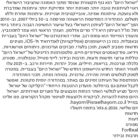
"ישראל היום" הוא גוף תקשורת שנוסד מתוך האמונה שהציבור הישראלי
ראוי לעיתונות טובה יותר, מאוזנת יותר ומדויקת יותר. עיתונות שמדברת
ולא צועקת. עיתונות אמינה, אובייקטיבית ועניינית. עיתונות אחרת וללא
תשלום. המהדורה המודפסת הראשונה פורסמה ב-30 ביולי 2007, וב-2010
הפך "ישראל היום" לעיתון הישראלי בעל שיעור החשיפה הגבוה ביותר בימי
חול. מו"ל העיתון היא ד"ר מרים אדלסון. העורך הראשי הוא עמר לחמנוביץ,
והעורך המייסד הוא עמוס רגב. אתרי האינטרנט של "ישראל היום" בעברית
ובאנגלית, כמו כן היישומונים (אפליקציות) לאנדרואיד ול-iOS, מציגים
חדשות מסביב לשעון, תוכן בלעדי, מבזקים ועדכונים, ניתוחים ופרשנויות,
וידיאו, פודקאסטים ושידורים חיים. פלטפורמות הדיגיטל של "ישראל היום"
כוללות ערוצי חדשות ודעות, תרבות ובידור, לייף סטייל, טכנולוגיה, ספורט,
כלכלה וצרכנות, בריאות, חיילים, אוכל, יהדות, תיירות ורכב. ב-2021 עלו
לאוויר האתר החדש והיישומון החדש של "ישראל היום" בעברית, במטרה
לספק לגולשים חוויה מהירה, עדכנית, בטוחה ונוחה. תכני המהדורה
המודפסת של העיתון זמינים גם באתר, במהדורה יומית מקוונת, ואפשר
לקבל אותם גם בניוזלטר. מועדון ההטבות הייחודי "הקליקה של ישראל
היום" מציע לגולשי האתר הנחות ומבצעים על מוצרים ושירותים. ישראל
היום פתוח להערות, לביקורת ולהצעות לשיפור מקהל הקוראים. פנו אלינו
במייל hayom@israelhayom.co.il.
יום שלישי, 16.6.2026
א' בתמוז תשפ"ו
חדשות
דעות
ספורט
ForReal
תרבות ובידור