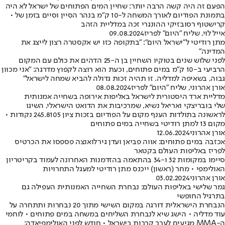
הפעם זה היה קשה הרבה יותר: שחיין המים הפתוחים של ישראל לא היה
בתמונת הפודיום לאורך המשחה ל-10 ק"מ בנהר הסיין וסיים בזמן של •
קרישטוף רסובזיקי ההונגרי זכה במדליית הזהב
אייל לוי, שליח "היום" לפריז
09.08.2024
מתן רודיטי ל"ישראל היום": "בתקופה כזו יש אקסטרה רצון לייצג את
המדינה"
לפני שלוש שנים בטוקיו השחיין בן ה-25 הדהים את כולם עם המקום
הרביעי ב-10 ק"מ במים פתוחים, וכעת הוא רוצה לקפוץ מדרגה: "אני מכוון
גבוה, בשאיפה למדליה. זו תהיה זכות גדולה להביא שמחה לישראל"
אורן אהרוני, שליח "היום" לפריז
08.08.2024
מדליית ארד היסטורית לישראל באליפות אירופה בשחייה אמנותית
שלי בובריצקי ואריאל נשיא, שמרכיבות את הדואט הישראלי, השיגו
לראשונה בתולדות הענף מקום על הפודיום בזכות ציון 245.8105 נקודות •
מקום 13 למתן רודיטי בשחייה במים פתוחים
אורן אהרוני
12.06.2024
אכזבה במים פתוחים: אווה פביאן ועדן גירלואנצה פספסו את הכרטיס
לפריז באליפות העולם בקטאר
סיימו במקומות 32 ו-34 בהתאמה בהזדמנות האחרונה לעמוד בקריטריון
האולימפי • מחר (ראשון) ייכנס מתן רודיטי למעגל התחרויות
אורן אהרוני
03.02.2024
גמר שלישי באליפות העולם: נבחרת השחייה האמנותית העפילה גם
בתרגיל החופשי
הנבחרת הישראלית דורגה במקום השישי מתוך 20 נבחרות ותתחרה על
עוד מדליה • הישג שיא לנבחרת השליחים במשחה במים פתוחים • לוחמי
ה-MMA מגיעים לערב קרבות בישראל • חודש לפני האולימפיאדה: