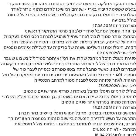
האחד מפקד מחלקה בחמאס שהחזיק חטופים במנהרות, השני מפקד
בגא"פ שפשט לקיבוץ בארי • שניהם המשיכו לקדם מתווי טרור לאורך
המלחמה - וחוסלו בתקיפות מדויקות לאחר שהוו איום מיידי על כוחות
צה"ל ברצועה
מערכת היום
17.06.2026
כך זוהה וחוסל המחבל שחדר מלבנון: פרטי התחקיר הראשוני
המחבל אותר סמוך לגבול לאחר שחייל שהגיע למרחב רכס רמים בעקבות
דייוח על שריפה, הבחין בדמות חשודה במדים • הכוחות הוקפצו תוך
דקות, חיסלו אותו והשלימו שעות של סריקות עד לשלילת איומים נוספים
לילך שובל
09.06.2026
סגירת מעגל: חוסל המחבל שהרג את רס"ן איתמר ספיר ז"ל בשבוע שעבר
לפי הודעת דובר צה״ל, האירוע התרחש ביום שלישי האחרון במרחב קאוזה
שבדרום לבנון, כאשר מחבל פתח באש ממרחב כנסייה לעבר כוח של
חטיבה 401 • המחבל חוסל באמצעות ירי טנקים ותקיפה ממוקדת של חיל
האוויר, לאחר שזוהה נכנס למבנה סמוך למרחב הכנסייה
לילך שובל
27.05.2026
צה"ל: לוחמים חיסלו מחבל בשומרון, מרדף אחר שניים נוספים
לוחמים חיסלו מחבל שיידה אבנים בשומרון, כך נמסר מדובר צה"ל הלילה •
הכוחות פתחו במרדף אחר שניים נוספים
מערכת היום
15.05.2026
התושבים הסתגרו בבתים: מחבל חמוש חוסל ביישוב בהר חברון
התרעה על חשש לחדירה הופעלה ביישוב נגוהות במועצה האזורית הר
חברון, והתושבים הונחו להסתגר בבתיהם • כוחות צה״ל חיסלו את
המחבל • לא היו נפגעים
לידור סולטן
18.04.2026