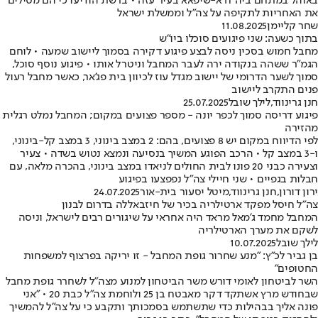
באוהל במתחם ביה"ח א-שיפאא בעיר עזה • ברשת הודיעו כי הם מטילים
את האחריות לתקיפה על צה"ל וממשלת ישראל
שחר קליימן
11.08.2025
בתוך כשעה: שני פיגועים סוכלו ביו"ש
מחבל חמוש בסכין ניסה לבצע פיגוע דקירה בסמוך ליישוב שמעה • לוחם
הגמ״ר ששהה בנקודה ירה לעבר המחבל וניטרל אותו • פיגוע נוסף סוכל,
סמוך לשער הדרומי של יישוב מגדל עוז לכיוון בית פג'אר, כאשר מחבל רעול
פנים התקרב ליישוב
חנן גרינווד
,
לילך שובל
25.07.2025
פיגוע דריסה סמוך לכפר יונה - מספר פצועים במקום; המחבל נמלט רגלית
מהזירה
לפי הדיווח במקום יש 8 פצועים, בהם: 2 במצב בינוני, 3 במצב קל-בינוני,
ו-3 במצב קל • הרכב הפוגע המשיך בנסיעה ונמצא נטוש בשדה • צעיר
וצעירה כבני 20 פונו לבית החולים לניאדו במצב בינוני, בהכרה מלאה, עם
חבלות בגפיים • שני חיילי צה"ל נפפצעו בפיגוע
ירון דורון
,
חנן גרינווד
,
מיטל יסעור בית-אור
24.07.2025
צה"ל חיסל מפקד ארטילריה בכיר של חיזבאללה בדרום לבנון
המחבל מחמד ג'מאל מראד היה אחראי על שיגורים רבים לישראל, וניסה
לשקם את מערך הארטילריה
לילך שובל
10.07.2025
בן גביר לכ"ץ: "מנע שחרור גופת המחבל - זו יריקה בפרצוף למשפחות
החטופים"
השר לביטחון לאומי דורש משר הביטחון למנוע מצה"ל לשחרר גופת מחבל
שבחודש מרץ אשתקד דקר מאבטח בן 25 ולוחמת צה"ל כבת 20 • "אני
פונה אליך בבהילות כדי שתשתמש בסמכותך ותקבע כי על צה"ל להמשיך