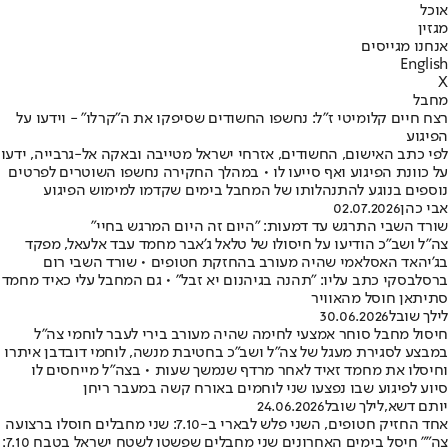
אוכל
מגזין
אנחנו מגייסים
English
X
מחבל
רצח חיים קלומיטי ז"ל: נחשפו החשודים שסיפקו את ה"קרלו" - וידעו על
הפיגוע
לפי כתב האישום, החשודים, אזרחי ישראל מטייבה ובאקה אל-גרבייה, ידעו
על כוונת הפיגוע ואף סייעו לו • במהלך החקירה נחשפו השוטרים לפרטים
נוספים בנוגע להתנהלותו של המחבל בימים שקדמו למימוש הפיגוע
אבי כהן
02.07.2026
שורד השבי התרגש עד דמעות: "היום זה היום המרגש בחיי"
צה"ל ושב"כ הודיעו על חיסולו של טלאל ג'אבר מחמד עבד אלעאל, מפקד
בג'יהאד האסלאמי שהיה מעורב בהחזקת חטופים • שורד השבי רום
ברסלבסקי כתב עליו: "תהנה בגיהנום יא זבל" • גם המחבל עלי כאיד מחמד
סתיתאן חוסל מהאוויר
לילך שובל
30.06.2026
חיסול מחבל סוחר אמצעי לחימה שהיה מעורב בירי לעבר לוחמי צה"ל
במבצע לסגירת מעגל של צה״ל ושב״כ בחטיבת מנשה, לוחמי דובדבן איתרו
וחיסלו את מחמד זאיד לאחר מרדף שנמשך שעות • בצה״ל מייחסים לו
סיוע לפיגוע שבו נפצעו שני לוחמים באורח קשה במעבר ריחן
יותם דשא
,
לילך שובל
24.06.2026
אחד החזיק חטופים, השני פלש לבארי ב-7.10: שני מחבלים חוסלו ברצועה
צה"" חיסל בימים האחרונים שני מחבלים שפשטו לשטח ישראל בטבח 7.10: