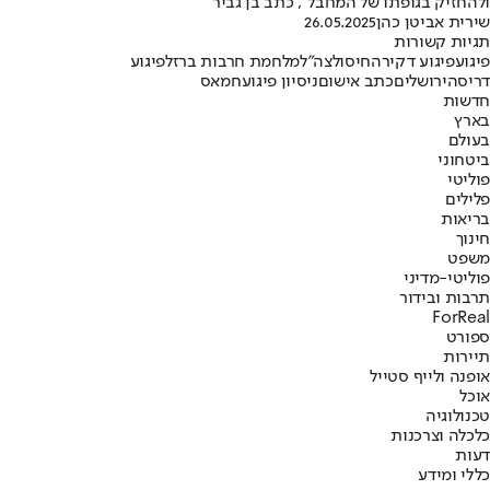
ולהחזיק בגופתו של המחבל", כתב בן גביר
שירית אביטן כהן
26.05.2025
תגיות קשורות
פיגוע
פיגוע דקירה
חיסול
צה"ל
מלחמת חרבות ברזל
פיגוע
דריסה
ירושלים
כתב אישום
ניסיון פיגוע
חמאס
חדשות
בארץ
בעולם
ביטחוני
פוליטי
פלילים
בריאות
חינוך
משפט
פוליטי-מדיני
תרבות ובידור
ForReal
ספורט
תיירות
אופנה ולייף סטייל
אוכל
טכנולוגיה
כלכלה וצרכנות
דעות
כללי ומידע