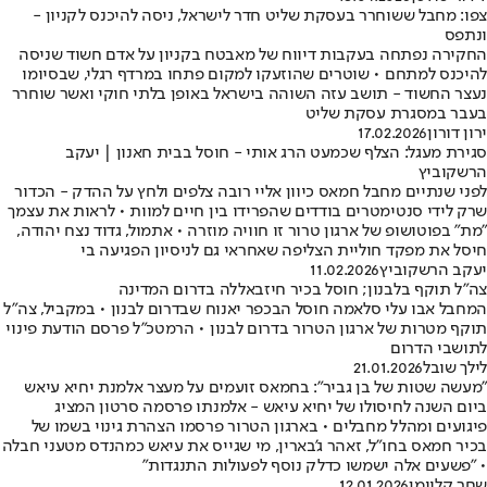
צפו: מחבל ששוחרר בעסקת שליט חדר לישראל, ניסה להיכנס לקניון -
ונתפס
החקירה נפתחה בעקבות דיווח של מאבטח בקניון על אדם חשוד שניסה
להיכנס למתחם • שוטרים שהוזעקו למקום פתחו במרדף רגלי, שבסיומו
נעצר החשוד - תושב עזה השוהה בישראל באופן בלתי חוקי ואשר שוחרר
בעבר במסגרת עסקת שליט
ירון דורון
17.02.2026
סגירת מעגל: הצלף שכמעט הרג אותי - חוסל בבית חאנון | יעקב
הרשקוביץ
לפני שנתיים מחבל חמאס כיוון אליי רובה צלפים ולחץ על ההדק - הכדור
שרק לידי סנטימטרים בודדים שהפרידו בין חיים למוות • לראות את עצמך
"מת" בפוטושופ של ארגון טרור זו חוויה מוזרה • אתמול, גדוד נצח יהודה,
חיסל את מפקד חוליית הצליפה שאחראי גם לניסיון הפגיעה בי
יעקב הרשקוביץ
11.02.2026
צה"ל תוקף בלבנון; חוסל בכיר חיזבאללה בדרום המדינה
המחבל אבו עלי סלאמה חוסל הבכפר יאנוח שבדרום לבנון • במקביל, צה"ל
תוקף מטרות של ארגון הטרור בדרום לבנון • הרמטכ"ל פרסם הודעת פינוי
לתושבי הדרום
לילך שובל
21.01.2026
"מעשה שטות של בן גביר": בחמאס זועמים על מעצר אלמנת יחיא עיאש
ביום השנה לחיסולו של יחיא עיאש - אלמנתו פרסמה סרטון המציג
פיגועים ומהלל מחבלים • בארגון הטרור פרסמו הצהרת גינוי בשמו של
בכיר חמאס בחו"ל, זאהר ג'בארין, מי שגייס את עיאש כמהנדס מטעני חבלה
• "פשעים אלה ישמשו כדלק נוסף לפעולות התנגדות"
שחר קליימן
12.01.2026