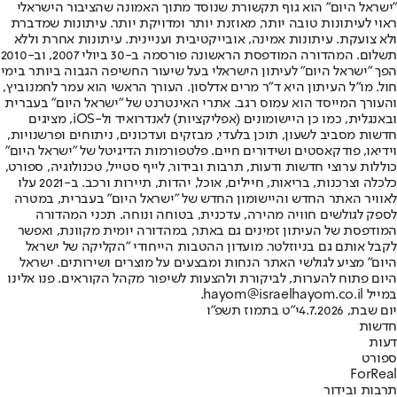
"ישראל היום" הוא גוף תקשורת שנוסד מתוך האמונה שהציבור הישראלי
ראוי לעיתונות טובה יותר, מאוזנת יותר ומדויקת יותר. עיתונות שמדברת
ולא צועקת. עיתונות אמינה, אובייקטיבית ועניינית. עיתונות אחרת וללא
תשלום. המהדורה המודפסת הראשונה פורסמה ב-30 ביולי 2007, וב-2010
הפך "ישראל היום" לעיתון הישראלי בעל שיעור החשיפה הגבוה ביותר בימי
חול. מו"ל העיתון היא ד"ר מרים אדלסון. העורך הראשי הוא עמר לחמנוביץ,
והעורך המייסד הוא עמוס רגב. אתרי האינטרנט של "ישראל היום" בעברית
ובאנגלית, כמו כן היישומונים (אפליקציות) לאנדרואיד ול-iOS, מציגים
חדשות מסביב לשעון, תוכן בלעדי, מבזקים ועדכונים, ניתוחים ופרשנויות,
וידיאו, פודקאסטים ושידורים חיים. פלטפורמות הדיגיטל של "ישראל היום"
כוללות ערוצי חדשות ודעות, תרבות ובידור, לייף סטייל, טכנולוגיה, ספורט,
כלכלה וצרכנות, בריאות, חיילים, אוכל, יהדות, תיירות ורכב. ב-2021 עלו
לאוויר האתר החדש והיישומון החדש של "ישראל היום" בעברית, במטרה
לספק לגולשים חוויה מהירה, עדכנית, בטוחה ונוחה. תכני המהדורה
המודפסת של העיתון זמינים גם באתר, במהדורה יומית מקוונת, ואפשר
לקבל אותם גם בניוזלטר. מועדון ההטבות הייחודי "הקליקה של ישראל
היום" מציע לגולשי האתר הנחות ומבצעים על מוצרים ושירותים. ישראל
היום פתוח להערות, לביקורת ולהצעות לשיפור מקהל הקוראים. פנו אלינו
במייל hayom@israelhayom.co.il.
יום שבת, 4.7.2026
י"ט בתמוז תשפ"ו
חדשות
דעות
ספורט
ForReal
תרבות ובידור