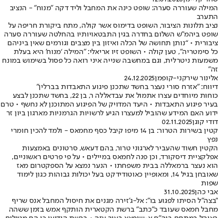
המילה שעוררה סערה: שופט כינה את המחבל וליד דקה "מנוח" - הנציב
התערב
נציב תלונות הציבור, השופט בדימוס אשר קולה, מתח ביקורת חריפה על
שופט ביהמ"ש השלום בחדרה בגין התבטאויותיו בהחלטה שעוררה סערה
ציבורית • “נותן תחושה של הכלה ואיזון בין מצבים וגורמים שאין ביניהם
כל סימטריה", טען קולה • השופט זיו אריאלי: "המילה ‘מנוח’ היא בעלת
משמעות ניטרלית, וגם במחשבה שנייה איני רואה כל פסול בשימוש במונח
זה"
אלינור שירקני-קופמן
24.12.2025
דיווח: "אזרח סורי נעצר בחשד שתכנן פיגוע התאבדות בברלין"
כוחות מיוחדים עצרו אתמול את עבדאללה ר, בן 22, בחשד שתכנן לבצע
בעיר פיגוע התאבדות • היעד המדויק של הפיגוע המתוכנן לא נחשף • טרם
ידוע האם המידע שהוביל למעצרו הגיע לרשויות הגרמניות מארגון ביון זר
דודי קוגן
02.11.2025
קטין בשירות הטרור: בן 14 מיפו קיבל כסף מחמאס - ולמד להכין חומרי
נפץ
הקטין חשוד שהעביר לארגוני טרור, בהם דעאש, סרטונים באמצעות
אפלקציית דיסקורד, וכן פנה לחמאס במיילים • על פי פרטים ראשוניים,
הוא נעצר ברמאללה בבית משפחתו • הנער נמצא על הספקטרום מאז
שאובחן בגיל 14, ומאופיין כאוטודידקט בעל יכולות גבוהות כגון לימוד
שפות
אבי כהן
31.10.2025
"בצה"ל הסיתו לפגוע בו": אל-ג'זירה מגנים את חיסול המחבל אנס שריף
מחבל חמאס שעובד כ"כתב" ברשת הקטארית הותקף אמש בזמן ששהה