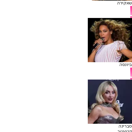
שאקירה
ביונסה
סברינה
קרפנטר