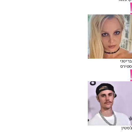
בריטני
ספירס
ג'סטין