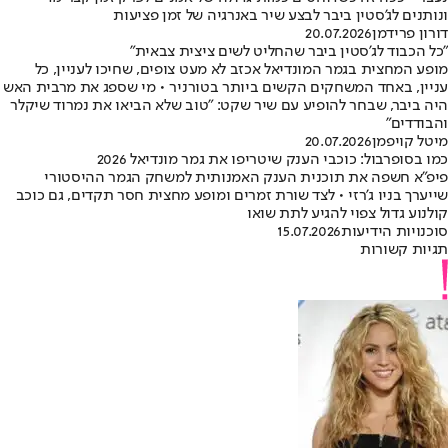
ונותנים לג'סטין ביבר לבצע שיר באנרגיה של זמן פציעות
דורון פרידמן
20.07.2026
"כל הכבוד לג'סטין ביבר שהחליט לשים ציצית צבאית"
מופע המחצית בגמר המונדיאל אכזב לא מעט צופים, שחיכו לעניין, כל
עניין, באחד המשחקים הקשים ביותר בטורניר • מי שספג את מרבית האש
היה ביבר, שבחר להופיע עם שיר שקט: "טוב שלא הביאו את נמרוד שיקלר
והבודדים"
מיטל קויפמן
20.07.2026
כמו בסופרבול: כוכבי הענק שיטריפו את גמר מונדיאל 2026
פיפ"א חשפה את תוכנית הענק האמנותית למשחק הגמר ההיסטורי
שייערך בניו ג'רזי • לצד שורת זמרים ומופע מחצית חסר תקדים, גם כוכב
קולנוע גדול צפוי להגיע לתת שואו
סוכנויות הידיעות
15.07.2026
תגיות קשורות