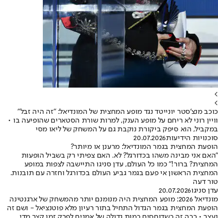
>
>
כוכב מנצ'סטר יונייטד נגד מופע המחצית של המונדיאל: "זה היה זבל"
וויין רוני לא ריחם על מופע הענק, למרות שורת הסטארים שהופיעה בו •
במקביל, הוא סיפק ביקורת נוקבת גם על המשחק של ליאו מסי
סוכנויות הידיעות
20.07.2026
הופעת המחצית בגמר המונדיאל: מרענן או מיותר?
"האם אני מבינה משהו בכדורגל? לא. האם צפיתי רק בשביל הופעות
המחצית? ברור!" כמו כל העולם, עדן סניגו התיישבה לצפות במופע
המחצית הראשון אי פעם בגמר גביע העולם בכדורגל וחזרה עם תובנות.
טור דעה
עדן סניגו
20.07.2026
מונדיאל 2026: מופע המחצית היה מנומנם יותר מהמשחק של ארגנטינה
הופעת המחצית בגמר הגדול התחיל בתור רעיון מלא פוטנציאל - ושם זה
נעצר • ככה זה כשדוחסים כמות גדולה של אמנים לפרק זמן קצר מדי