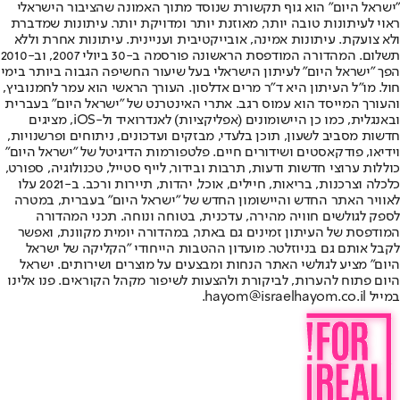
"ישראל היום" הוא גוף תקשורת שנוסד מתוך האמונה שהציבור הישראלי
ראוי לעיתונות טובה יותר, מאוזנת יותר ומדויקת יותר. עיתונות שמדברת
ולא צועקת. עיתונות אמינה, אובייקטיבית ועניינית. עיתונות אחרת וללא
תשלום. המהדורה המודפסת הראשונה פורסמה ב-30 ביולי 2007, וב-2010
הפך "ישראל היום" לעיתון הישראלי בעל שיעור החשיפה הגבוה ביותר בימי
חול. מו"ל העיתון היא ד"ר מרים אדלסון. העורך הראשי הוא עמר לחמנוביץ,
והעורך המייסד הוא עמוס רגב. אתרי האינטרנט של "ישראל היום" בעברית
ובאנגלית, כמו כן היישומונים (אפליקציות) לאנדרואיד ול-iOS, מציגים
חדשות מסביב לשעון, תוכן בלעדי, מבזקים ועדכונים, ניתוחים ופרשנויות,
וידיאו, פודקאסטים ושידורים חיים. פלטפורמות הדיגיטל של "ישראל היום"
כוללות ערוצי חדשות ודעות, תרבות ובידור, לייף סטייל, טכנולוגיה, ספורט,
כלכלה וצרכנות, בריאות, חיילים, אוכל, יהדות, תיירות ורכב. ב-2021 עלו
לאוויר האתר החדש והיישומון החדש של "ישראל היום" בעברית, במטרה
לספק לגולשים חוויה מהירה, עדכנית, בטוחה ונוחה. תכני המהדורה
המודפסת של העיתון זמינים גם באתר, במהדורה יומית מקוונת, ואפשר
לקבל אותם גם בניוזלטר. מועדון ההטבות הייחודי "הקליקה של ישראל
היום" מציע לגולשי האתר הנחות ומבצעים על מוצרים ושירותים. ישראל
היום פתוח להערות, לביקורת ולהצעות לשיפור מקהל הקוראים. פנו אלינו
במייל hayom@israelhayom.co.il.