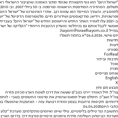
"ישראל היום" הוא גוף תקשורת שנוסד מתוך האמונה שהציבור הישראלי ראוי 
ת
ופרשנויות, וידיאו, פודקאסטים ושידורים חיים. פלטפורמות הדיגיטל של "ישרא
ב-2021 עלו לאוויר האתר החדש והיישומון החדש של "ישראל היום" בע
ואפשר לקבל אותם גם בניוזלטר. מועדון ההטבות הייחודי "הקליקה של ישרא
במייל hayom@israelhayom.co.il.
יום שישי, 26.6.2026
י"א בתמוז תשפ"ו
חדשות
דעות
ספורט
ForReal
תרבות ובידור
אוכל
מגזין
אנחנו מגייסים
English
X
מבצע מגן וחץ
צה"ל: חיל האוויר יירט כטב"ם שעשה את דרכו לשטח הארץ מכיוון מזרח
צה"ל ושב"כ: חיסלנו פעיל חמאס שהפיק את סרטוני החטופים בשבי • לוחמים
דיווחים: תקיפות נרחבות בצפון ומזרח רצועת עזה • האזעקות שהופעלו בכ
כתבי היום
04.04.2025
התשובה נגד טילים בליסטיים, טילי שיוט ואיומים מתקדמים: מערכת "קלע 
מערכת הביטחון השלימה סדרת אימונים וניסויים פורצת דרך בדרום הארץ, 