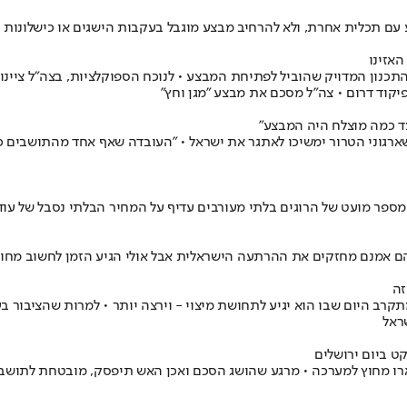
 עם תכלית אחרת, ולא להרחיב מבצע מוגבל בעקבות הישגים או כישלונות 
האזינו
ן המדויק שהוביל לפתיחת המבצע • לנוכח הספוקלציות, בצה"ל ציינו כי
קוד דרום • צה"ל מסכם את מבצע "מגן וחץ"
עד כמה מוצלח היה המבצע"
 מספר מועט של הרוגים בלתי מעורבים עדיף על המחיר הבלתי נסבל של עו
הם אמנם מחזקים את ההרתעה הישראלית אבל אולי הגיע הזמן לחשוב מחו
זה
קרב היום שבו הוא יגיע לתחושת מיצוי - וירצה יותר • למרות שהציבור
ראל
קט ביום ירושלים
שארו מחוץ למערכה • מרגע שהושג הסכם ואכן האש תיפסק, מובטחת לתוש