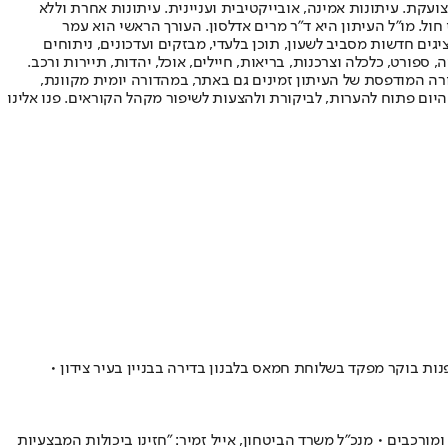
ועקת. עיתונות אמינה, אובייקטיבית ועניינית. עיתונות אחרת וללא
עור החשיפה הגבוה ביותר בימי חול. מו"ל העיתון היא ד"ר מרים אדלסון. העורך הראשי הוא עמר
 והעורך המייסד הוא עמוס רגב. אתרי האינטרנט של "ישראל היום" בעברית ובאנגלית, כמו כן היישומונים (אפליקציות) לאנדרואיד ול-iOS, מציגים חדשות מסביב לשעון, תוכן בלעדי, מבזקים ועדכונים, ניתוחים
, ספורט, כלכלה וצרכנות, בריאות, חיילים, אוכל, יהדות, תיירות ורכב.
דורה המודפסת של העיתון זמינים גם באתר, במהדורה יומית מקוונת,
היום פתוח להערות, לביקורת ולהצעות לשיפור מקהל הקוראים. פנו אלינו
נות בוקר מפקד בשלוחת חמאס בלבנון בדירה בבניין בעיר צידון •
רכבים • מנכ"ל משרד הביטחון, אייל זמיר: "חזינו ביכולות המבצעיות