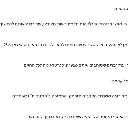
טקטיים
 ראשי הג'יהאד קיבלו הנחיות מפורשות מאיראן, שדירבנה אותם להמשיך
תושבי העוטף חשים אופטימיות זהירה לאחר סיום הסבב, אך מודעים לכך שארגוני הטרור ימשיכו לאתגר את ישראל • "העובדה שאף אחד מהתושבים כאן לא נפגע היא הישג - עכשיו רוצים לחזור לחיים הרגועים שיש כאן 95%
ד ועוד גברים שסוחבים איתם פצעי פוסט־טראומה לכל החיים
ץ לקופסה
 בעזה רוצה ששגרת הסבבים תיפסק, התמיכה ב"התנגדות" ובעומדים
בי העוטף תקופה של רגיעה שאורכה ייקבע בכפוף להרתעה