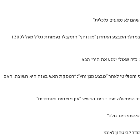
שהם לא נפגעים כלכלית"
72% מהמטופלים ביחידה הקלינית על רקע שירות צבאי הם חיילים משוחררים עד גיל 35 • 42% מהפניות הגיעו מתושבי המרכז שפחות מורגלים לירי • במהלך המבצע האחרון "מגן וחץ" התקבלו בעמותת נט"ל מעל ל1,300
כזה שאולי ימנע את הירי הבא
 והפוליטי לאחר "מבצע מגן וחץ": "הפסקת האש בעזה היא חשובה, האם
יר הממשלה זעם • בית הנשיא: "אין מנצחים ומפסידים"
פלשתיניים כולם"