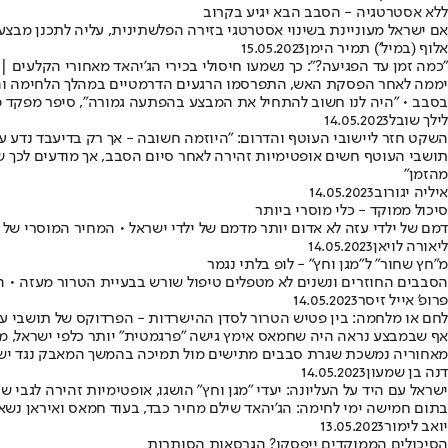
ללא אסטרטגיה - הסבב הבא יגיע בקרוב
אם ישראל מעוניינת בשינוי אסטרטגי בזירה הפלשתינית, עליה לתכנן מבצע
אלוף (במיל') תמיר הימן
15.05.2023
"כמה זמן עד הפגיעה?": כך נשמעו חיסולי בכירי הג'יהאד מאחורי הקלעים | 
יממה לאחר הפסקת האש, התפרסמו הרגעים הדרמטיים במהלך הלחימה והתכנו
בסבב • "היה לנו חשוב להתחיל את המבצע בהפתעה גמורה", סיפר מפקד פי
לילך שובל
14.05.2023
השקט חזר ליישובי העוטף והדרום: "היוזמה חשובה - אך רק בדיעבד נדע 
מהזמן"
איליה יגורוב
14.05.2023
סיכול ממוקד - כלי מוסרי ביותר
דמם של ילדי עזה לא אדום יותר מדמם של ילדי ישראל • המחיר המוסרי של
ליאורה לויאן
14.05.2023
מ"חץ שחור" ל"מגן וחץ" - לופ בלתי נגמר
הסבבים החוזרים ונשנים לא מטפלים טיפול שורש בבעיית הטרור מעזה • 
פרופ' אייל זיסר
14.05.2023
לחם או מלחמה: בין פטיש הטרור לסדן ההישרדות - הפרדוקס של תושבי ע
אף שבמבצע נראה היה שחמאס אימץ גישה "פרגמטית" יותר כלפי ישראל, מת
מאחוריה נמשכת שגרת סבבים מתישים מול תמיכה בהמשך המאבק נגד יש
דנה בן שמעון
14.05.2023
ישראל עם היד על העליונה: יעדי "מגן וחץ" הושגו, אופטימיות זהירה לגבי ש
בתום חמישה ימי לחימה: הג'יהאד שילם מחיר כבד, בעוד חמאס ואיראן נ
יואב לימור
13.05.2023
הסיכולים הממוקדים ייפסקו? הגרסאות הסותרות