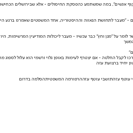
אנשים", במה שמשתמע כהפסקת החיסולים • אלא שבירושלים הכחישו זאת
ר לומר על "מגן וחץ" כבר עכשיו - מעבר ליכולות המודיעין המרשימות, הי
המשך
"
לקבל החלטה • אם יצטרף לעימות באופן גלוי ורשמי הוא עלול לספוג מהל
ן יחיד ברצועת עזה
י עוטף עזה
תושבי עוטף עזה
הרפורמה המשפטית
הסלמה בדרום