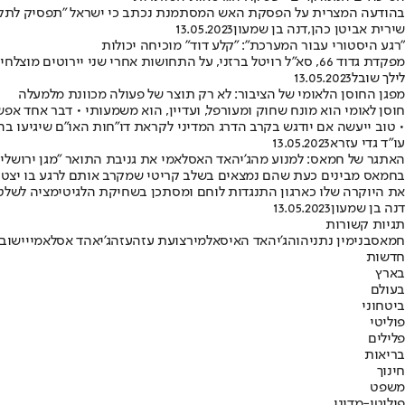
בהודעה המצרית על הפסקת האש המסתמנת נכתב כי ישראל "תפסיק לתקוף 
שירית אביטן כהן
,
דנה בן שמעון
13.05.2023
"רגע היסטורי עבור המערכת": "קלע דוד" מוכיחה יכולות
מפקדת גדוד 66, סא"ל רויטל ברזני, על התחושות אחרי שני יירוטים מוצלחים • "מעבר לתחושת הגאווה וההיסטוריה, אחד המשפטים שאמרנו ברגע היירוט הוא שצריך להתפקס מהר, כי יכולות להגיע מטרות נוספות"
לילך שובל
13.05.2023
מפגן החוסן הלאומי של הציבור: לא רק תוצר של פעולה מכוונת מלמעלה
חוסן לאומי הוא מונח שחוק ומעורפל, ועדיין, הוא משמעותי • דבר אחד אפש
• טוב ייעשה אם יודגש בקרב הדרג המדיני לקראת דו"חות האו"ם שיגיעו ב
עו"ד גדי עזרא
13.05.2023
האתגר של חמאס: למנוע מהג'יהאד האסלאמי את גניבת התואר "מגן ירושלים
בחמאס מבינים כעת שהם נמצאים בשלב קריטי שמקרב אותם לרגע בו יצטרכו 
את היוקרה שלו כארגון התנגדות לוחם ומסתכן בשחיקת הלגיטימציה לשלטו
דנה בן שמעון
13.05.2023
תגיות קשורות
חמאס
בנימין נתניהו
הג'יהאד האיסאלמי
רצועת עזה
עזה
ג'יאהד אסלאמי
יישוב
חדשות
בארץ
בעולם
ביטחוני
פוליטי
פלילים
בריאות
חינוך
משפט
פוליטי-מדיני