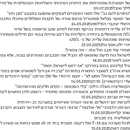
של המערכת שמוכיחות את היתרון האיכותי והעליונות הטכנולוגית של מדי
לילך שובל
09.07.2023
"נותנים להם גב": אלו תנאי הפיצויים לעסקים שנפגעו במבצע "מגן וחץ"
שר האוצר בצלאל סמוטריץ' פרסם שורה של תקנות ומסלולים שיוכלו התובעי
היאלי יעקבי-הנדלסמן
24.05.2023
דו"ח: עלייה דרמטית בהיקף הפניות לסיוע עקב טראומה בשל טרור
שיחות שמהוות עלייה של כ- 470%
יורי ילון
,
אסף גולן
23.05.2023
ואחרי עוד סבב מול עזה - מה עכשיו?
לישראל נוח לדעת שחמאס לא הוביל את הסבבים האחרונים בעזה, אלא עסוק
יואב לימור
18.05.2023
ביל קלינטון בכנס במרוקו: "אני דואג לישראל, מאוד"
נשיא ארה"ב לשעבר התארח בתחרות "קרן זיו אבירם" לסטארט אפים במזרח 
זה סוף הבעיות? ממש לא" • יועצו היהודי של מלך מרוקו: "בסוף היהודים וה
עדי רובינשטיין
| מרוקו
16.05.2023
הקואליציה מעלה הילוך: "בלי הסכמות - נקדם חלקים מהרפורמה"
המו"מ לפשרה מתחדש, והאווירה מתוחה מתמיד • רוטמן ולוין נחושים לקדם
שירית אביטן כהן
15.05.2023
לקראת יום ירושלים: ארגוני הטרור מאיימים במערכה רב-זירתית
העיתון הלבנוני "אל-אח'באר": ארגוני הטרור נערכים לאירועי השבוע הקרו
שחר קליימן
15.05.2023
קואליציה בין סבבים
לנהל מערכה עם F-35 מול רקטה תוצרת בית זה לא ממש כוחות או משהו להתגאות בו • כעת יצטרך נתניהו לנהל את הקואליציה, ולרצות את השר הממודר לביטחון לאומי
נחמה דואק
15.05.2023