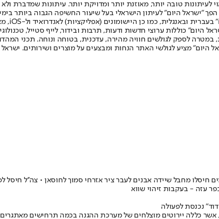
לעיתונות טובה יותר, מאוזנת יותר ומדויקת יותר. עיתונות שמדברת ולא צ
שלום. המהדורה המודפסת הראשונה פורסמה ב-30 ביולי 2007, וב-2010 הפך "ישראל היום" לעיתון הישראלי בעל שי
לחמנוביץ,
ל היום" כוללות ערוצי חדשות ודעות, תרבות ובידור, לייף סטייל, טכנולוגיה
ברית, במטרה לספק לגולשים חוויה מהירה, עדכנית, בטוחה ונוחה. תכני המה
ל היום" מציע לגולשי האתר הנחות ומבצעים על מוצרים ושירותים. ישראל 
 חיסלו מחבל שיידה אבנים לעבר ציר אזרחי סמוך לחוסאן • צה''ל חיסל לפ
פר עזה - בעקבות זיהוי שווא
דוד" נכנסת לפעולה
אשר כללה יירוטים מוצלחים של מערכת ההגנה בכמה תרחישים מאתגרים ומו