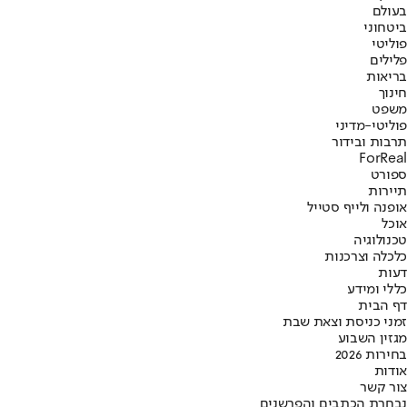
בעולם
ביטחוני
פוליטי
פלילים
בריאות
חינוך
משפט
פוליטי-מדיני
תרבות ובידור
ForReal
ספורט
תיירות
אופנה ולייף סטייל
אוכל
טכנולוגיה
כלכלה וצרכנות
דעות
כללי ומידע
דף הבית
זמני כניסת וצאת שבת
מגזין השבוע
בחירות 2026
אודות
צור קשר
נבחרת הכתבים והפרשנים