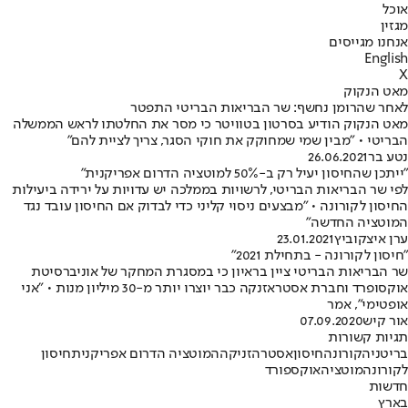
אוכל
מגזין
אנחנו מגייסים
English
X
מאט הנקוק
לאחר שהרומן נחשף: שר הבריאות הבריטי התפטר
מאט הנקוק הודיע בסרטון בטוויטר כי מסר את החלטתו לראש הממשלה
הבריטי • "מבין שמי שמחוקק את חוקי הסגר, צריך לציית להם"
נטע בר
26.06.2021
"ייתכן שהחיסון יעיל רק ב-50% למוטציה הדרום אפריקנית"
לפי שר הבריאות הבריטי, לרשויות בממלכה יש עדויות על ירידה ביעילות
החיסון לקורונה • "מבצעים ניסוי קליני כדי לבדוק אם החיסון עובד נגד
המוטציה החדשה"
ערן איצקוביץ
23.01.2021
"חיסון לקורונה - בתחילת 2021"
שר הבריאות הבריטי ציין בראיון כי במסגרת המחקר של אוניברסיטת
אוקסופרד וחברת אסטראזנקה כבר יוצרו יותר מ-30 מיליון מנות • "אני
אופטימי", אמר
אור קיש
07.09.2020
תגיות קשורות
בריטניה
קורונה
חיסון
אסטרהזניקה
המוטציה הדרום אפריקנית
חיסון
לקורונה
מוטציה
אוקספורד
חדשות
בארץ