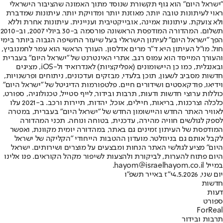
"ישראל היום" הוא גוף תקשורת שנוסד מתוך האמונה שהציבור הישראלי
ראוי לעיתונות טובה יותר, מאוזנת יותר ומדויקת יותר. עיתונות שמדברת
ולא צועקת. עיתונות אמינה, אובייקטיבית ועניינית. עיתונות אחרת וללא
תשלום. המהדורה המודפסת הראשונה פורסמה ב-30 ביולי 2007, וב-2010
הפך "ישראל היום" לעיתון הישראלי בעל שיעור החשיפה הגבוה ביותר בימי
חול. מו"ל העיתון היא ד"ר מרים אדלסון. העורך הראשי הוא עמר לחמנוביץ,
והעורך המייסד הוא עמוס רגב. אתרי האינטרנט של "ישראל היום" בעברית
ובאנגלית, כמו כן היישומונים (אפליקציות) לאנדרואיד ול-iOS, מציגים
חדשות מסביב לשעון, תוכן בלעדי, מבזקים ועדכונים, ניתוחים ופרשנויות,
וידיאו, פודקאסטים ושידורים חיים. פלטפורמות הדיגיטל של "ישראל היום"
כוללות ערוצי חדשות ודעות, תרבות ובידור, לייף סטייל, טכנולוגיה, ספורט,
כלכלה וצרכנות, בריאות, חיילים, אוכל, יהדות, תיירות ורכב. ב-2021 עלו
לאוויר האתר החדש והיישומון החדש של "ישראל היום" בעברית, במטרה
לספק לגולשים חוויה מהירה, עדכנית, בטוחה ונוחה. תכני המהדורה
המודפסת של העיתון זמינים גם באתר, במהדורה יומית מקוונת, ואפשר
לקבל אותם גם בניוזלטר. מועדון ההטבות הייחודי "הקליקה של ישראל
היום" מציע לגולשי האתר הנחות ומבצעים על מוצרים ושירותים. ישראל
היום פתוח להערות, לביקורת ולהצעות לשיפור מקהל הקוראים. פנו אלינו
במייל hayom@israelhayom.co.il.
יום שני, 4.5.2026
י"ז באייר תשפ"ו
חדשות
דעות
ספורט
ForReal
תרבות ובידור