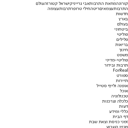
קורונה
מחאת התרבות
אבי גרייניק
ישראל קטורזה
עולם
התרבות
עצמאים
ריטה
חילי טרופר
תרבות
עצומה
חדשות
בארץ
בעולם
ביטחוני
פוליטי
פלילים
בריאות
חינוך
משפט
פוליטי-מדיני
תרבות ובידור
ForReal
ספורט
תיירות
אופנה ולייף סטייל
אוכל
טכנולוגיה
כלכלה וצרכנות
דעות
כללי ומידע
דף הבית
זמני כניסת וצאת שבת
מגזין השבוע