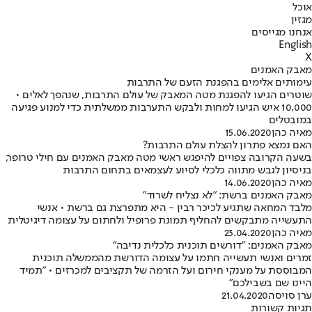
אוכל
מגזין
אנחנו מגייסים
English
X
מאבק האמנים
עימותים אלימים בהפגנת הזעם של התרבות
שוטרים הגיעו להפגנת מטה המאבק של עולם התרבות, שנהפך לאלים •
10,000 איש הגיעו למחות ולבקש התערבות ממשלתית כדי למנוע פגיעה
במובטלים
מאיה כהן
15.06.2020
האם נמצא פתרון להצלת עולם התרבות?
בשעה הקרובה צפויים להיפגש ראשי מטה מאבק האמנים עם חילי טרופר,
בניסיון לגבש מתווה כלכלי לסיוע לעצמאים בתחום התרבות
מאיה כהן
14.06.2020
מאבק האמנים ברשת: "לא נצליח לשרוד"
מלבד המחאה שתגיע לכיכר רבין - היא מתפרצת גם ברשת • אנשי
התעשייה מתבקשים להחליף תמונת פרופיל ולחתום על עצומה דיגיטלית
מאיה כהן
23.04.2020
מאבק האמנים: "דורשים תוכנית כלכלית נדיבה"
זמרים ואנשי תעשייה חתמו על עצומה הדורשת מהממשלה תוכנית
המבוססת על מענקי חירום ועל הזרמה של תקציבים למכרזים • "תמיד
היינו שם בשבילכם"
ערן סויסה
21.04.2020
תגיות קשורות