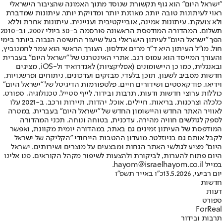
"ישראל היום" הוא גוף תקשורת שנוסד מתוך האמונה שהציבור הישראלי
ראוי לעיתונות טובה יותר, מאוזנת יותר ומדויקת יותר. עיתונות שמדברת
ולא צועקת. עיתונות אמינה, אובייקטיבית ועניינית. עיתונות אחרת וללא
תשלום. המהדורה המודפסת הראשונה פורסמה ב-30 ביולי 2007, וב-2010
הפך "ישראל היום" לעיתון הישראלי בעל שיעור החשיפה הגבוה ביותר בימי
חול. מו"ל העיתון היא ד"ר מרים אדלסון. העורך הראשי הוא עמר לחמנוביץ,
והעורך המייסד הוא עמוס רגב. אתרי האינטרנט של "ישראל היום" בעברית
ובאנגלית, כמו כן היישומונים (אפליקציות) לאנדרואיד ול-iOS, מציגים
חדשות מסביב לשעון, תוכן בלעדי, מבזקים ועדכונים, ניתוחים ופרשנויות,
וידיאו, פודקאסטים ושידורים חיים. פלטפורמות הדיגיטל של "ישראל היום"
כוללות ערוצי חדשות ודעות, תרבות ובידור, לייף סטייל, טכנולוגיה, ספורט,
כלכלה וצרכנות, בריאות, חיילים, אוכל, יהדות, תיירות ורכב. ב-2021 עלו
לאוויר האתר החדש והיישומון החדש של "ישראל היום" בעברית, במטרה
לספק לגולשים חוויה מהירה, עדכנית, בטוחה ונוחה. תכני המהדורה
המודפסת של העיתון זמינים גם באתר, במהדורה יומית מקוונת, ואפשר
לקבל אותם גם בניוזלטר. מועדון ההטבות הייחודי "הקליקה של ישראל
היום" מציע לגולשי האתר הנחות ומבצעים על מוצרים ושירותים. ישראל
היום פתוח להערות, לביקורת ולהצעות לשיפור מקהל הקוראים. פנו אלינו
במייל hayom@israelhayom.co.il.
יום רביעי, 13.5.2026
כ"ו באייר תשפ"ו
חדשות
דעות
ספורט
ForReal
תרבות ובידור