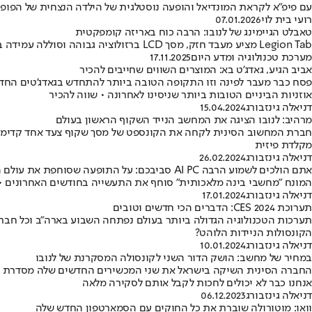
עם פיפ"א לקראת המונדיאל והופעה נוסטלגית של הילדה הנצחית של הפופ • יומן 26
רועי בית לוי
07.01.2026
טאבלט הגיימינג של לנובו: הרבה כוח באריזה קומפקטית
Legion Tab מציע מעבד חזק, מסך LCD ברזולוציה גבוהה וסוללה עמידה במיוחד • למרות כמה מגבלות קטנות, מספק חוויית משחק מעולה למי שמעדיף ניידות על פני מסך גדול • כל מה שצריך לדעת
מערכת טכנולוגיה ומדע היום
17.11.2025
אביב הגיע, גאדג'ט בא: המוצרים השווים שחייבים להכיר
אוזניות הביניים הטובות ביותר שניסינו לאחרונה • שווה להכיר
דניאלה גינזבורג
15.04.2024
מרהיב: לנובו הציגה את המחשב הנייד השקוף הראשון בעולם
מקלדת פיזית
דניאלה גינזבורג
26.02.2024
אתם הולכים לשמוע הרבה AI PC סביבכם: על התופעה שסוחפת את עולם הטק
המונח "מחשבי בינה מלאכותית" סוחף את התעשייה בחודשים האחרונים • מיקרוסופט, אינטל, HP, DELL, לנובו ורבות נוספות שמות (כמעט) את כל הקלפים שלהן על ה
דניאלה גינזבורג
17.01.2024
תערוכת CES 2024: הדברים הכי חדשים וטובים
תערכות הטכנולוגיה הגדולה ביותר בעולם נפתחה השבוע בארה"ב וכל חבר
הקונסולות הניידות הלוהט?
דניאלה גינזבורג
10.01.2024
במחיר של מחשב: הושק הדור השני לקונסולה המסקרנת של לנובו
אנחנו כבר לא יכולים לחכות לקבל אותם לסקירה מלאה
דניאלה גינזבורג
06.12.2023
וואו: מוטורולה שוברת את כל החוקים עם הסמארטפון החדש שלה