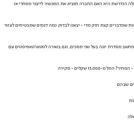
ל להפוך לכמה מכשירים בו זמנית • השאלה הנדרשת היא האם החברה תוציא את המכשיר לייצור מסחרי או
גות שמדברים קצת חזק מדי • יצאנו לבדוק כמה דגמים שמבטיחים לעזור
P שיאפשר להם לשלוט באווטאר שלהם ללא ציוד לביש, מחשב מסדרת יוגה בעל שני מסכים, וגם בשורה לסטארטאפיסטים עם
13,0 שקלים • סקירה
שלה