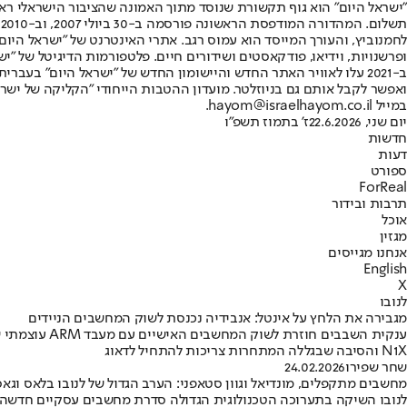
"ישראל היום" הוא גוף תקשורת שנוסד מתוך האמונה שהציבור הישראלי ראוי 
ת
ופרשנויות, וידיאו, פודקאסטים ושידורים חיים. פלטפורמות הדיגיטל של "ישרא
ב-2021 עלו לאוויר האתר החדש והיישומון החדש של "ישראל היום" בע
ואפשר לקבל אותם גם בניוזלטר. מועדון ההטבות הייחודי "הקליקה של ישרא
במייל hayom@israelhayom.co.il.
יום שני, 22.6.2026
ז' בתמוז תשפ"ו
חדשות
דעות
ספורט
ForReal
תרבות ובידור
אוכל
מגזין
אנחנו מגייסים
English
X
לנובו
מגבירה את הלחץ על אינטל: אנבידיה נכנסת לשוק המחשבים הניידים
N1X והסיבה שבגללה המתחרות צריכות להתחיל לדאוג
שחר שפירו
24.02.2026
מחשבים מתקפלים, מונדיאל וגוון סטאפני: הערב הגדול של לנובו בלאס וגאס