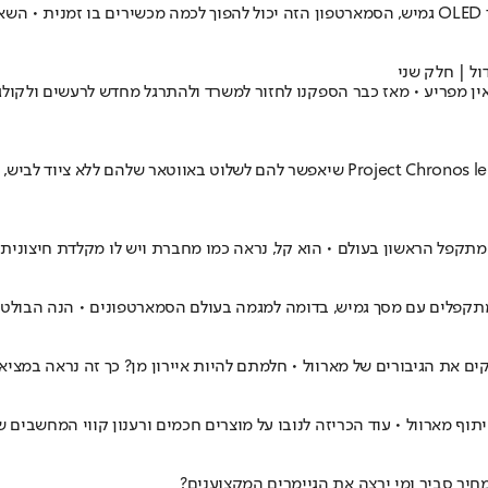
ענקית הטק הסינית הציגה מכשיר קונספט חדש ומסקרן במיוחד • עם מסך OLED גמיש, הסמארטפון הזה יכו
ל | חלק שני
אין מפריע • מאז כבר הספקנו לחזור למשרד ולהתרגל מחדש לרעשים ולקול
לנובו הציגה בתערוכת CES בלאס וגאס את הגאדג'ט בעל השם הזמני roject Chronos lenovo
ון בעולם • הוא קל, נראה כמו מחברת ויש לו מקלדת חיצונית • המחיר? החל מ-00
וף מארוול • עוד הכריזה לנובו על מוצרים חכמים ורענון קווי המחשבים 