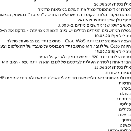
אילן גטניו
26.08.2019
"אהרון מן" מהמוסד מציל את העולם במציאות מדומה
במיזם מקורי מלווה הקומדיה הישראלית החדשה "המוסד", במשחק מציאות מ
אסף גולן
,
אילן גטניו
24.06.2019
ראש בראש: שני מחשבים ניידים ב-3,000
בפלח המחשבים הניידים הזולים יש כיום הצעות מצויינות • בדקנו את ה-Thinkpad E480 ואת ה-Asus ViVoBook S13 בסקירה השוואתית
ניב ליליאן
10.06.2019
הצצה ראשונה: לנובו יוגה C630 WoS - מחשב נייד עם 25 שעות סוללה
היוגה C630 של לנובו, הוא מחשב נייד המבוסס על מעבד של קוואלקום ובעל שני יתרונות: מחובר תמיד ועם חיי סוללה של יממה ויותר
ניב ליליאן
13.09.2018
סקירה: לנובו יוגה 920 - מחשב נמר, ולא רק על הנייר
הבן האחרון לסדרה העילית לצרכנים של לנובו הוא ה-יוגה 920 • האם הוא עושה כבוד למשפחה? בדקנו
אילן גטניו
25.06.2018
תגיות קשורות
טכנולוגיה
חומרה
אינטל
מציאות מדומה
AI
טאבלטים
מארוול
אנבידיה
גיימינג
HP
חדשות
בארץ
בעולם
ביטחוני
פוליטי
פלילים
בריאות
חינוך
משפט
פוליטי-מדיני