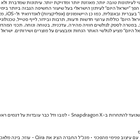
לעיתונות טובה יותר, מאוזנת יותר ומדויקת יותר. עיתונות שמדברת ולא צ
שלום. המהדורה המודפסת הראשונה פורסמה ב-30 ביולי 2007, וב-2010 הפך "ישראל היום" לעיתון הישראלי בעל שי
לחמנוביץ,
ל היום" כוללות ערוצי חדשות ודעות, תרבות ובידור, לייף סטייל, טכנולוגיה
ברית, במטרה לספק לגולשים חוויה מהירה, עדכנית, בטוחה ונוחה. תכני המה
ל היום" מציע לגולשי האתר הנחות ומבצעים על מוצרים ושירותים. ישראל 
לנובו השיקה בתערוכה הטכנולוגית הגדולה ס