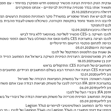
תשאיר אותו בגדר פנטזיה עתידנית לבינתיים • אנחנו מסוקרנים
דניאלה גינזבורג
25.10.2023
גם לכם יש את האחד שמפריע במשרד? סקר האוזניות מסננות הרעשים הגדו
לרובנו היה מאוד נחמד בתקופת הקורונה, כשיכולנו פשוט לעבוד מהבית ב
לכם להתמקד
דניאלה גינזבורג
12.09.2023
לנובו השיקה ב-CES מכשיר לשליטה באווטאר ללא ציוד לביש
כניסה לתחום פנקסי הרישום הדיגיטליים
מערכת היום
05.01.2023
24 שעות עם הלפטופ המתקפל של לנובו
לא רק סמארטפונים: היצרנית הסינית השיקה בישראל את המחשב הנייד המתקפל הראש
ינון בן שושן
18.03.2021
המחשבים של תערוכת CES: מתקפלים בראש
תערוכת CES הציגה את הטרנד הבא בעולם המחשבים הניידים, מחשבים מתקפלים עם מסך גמיש, בדומה למגמה בעולם הסמארטפונים • הנה הבולטים שבהם
ניב ליליאן
12.01.2020
הצצה ראשונה: גיבורי על במשחק המציאות הרבודה של מארוול
בתערוכת IFA 2019 הכריזה לנובו על משחק מציאות רבודה שבו אתם משחקים את הגיבורים של מארוול • חלמתם להיות איירון מן? כך זה נראה במציאות
ניב ליליאן
06.09.2019
IFA 2019: גיבורי העל של לנובו
ענקית המחשוב הסינית מכריזה על משחק מציאות רבודה של גיבורי על בשית
ניב ליליאן
05.09.2019
ניסוי כלים: המחשב האולטימטיבי לגיימרים Legion Y740
ניסינו את דגמי מחשבי ה-Legion Y740 וה-Legion Y540 של לנובו • מי במחיר סביר ומי ירצה את הגיימרים המקצוענים?