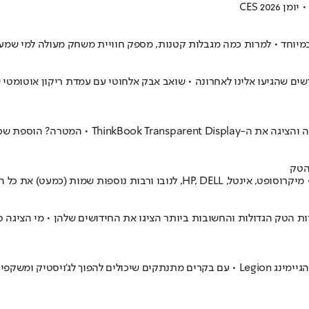
CES 20
חברת המחשוב הסינית לקחה את הקונספט של מסך ש
תחום ומבטיחות שהוא עתיד לשנות את עולמנו
ות הטק הגדולות והחשובות ביותר הציגו את החידושים שלהן • מי הציגה
החברה הסינית השיקה בישראל את שני המכשירים החדשים שלה מסדרת הגיימינג Legion • עם בקר