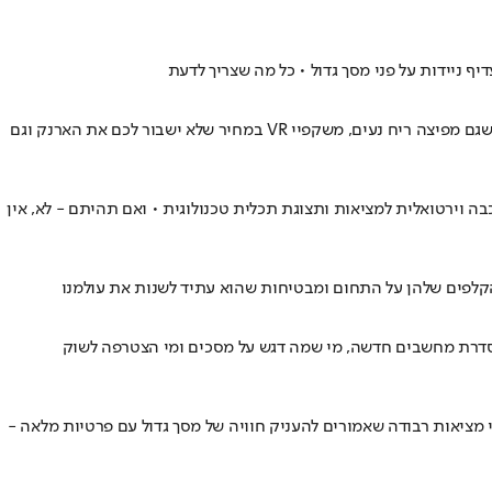
פסח כבר מעבר לפינה וזו התקופה הטובה ביותר להתחדש בגאדג'טים החדשים שהגיעו אלינו לאחרונה • שואב אבק אלחוטי עם עמדת ריקון אוטומטי שגם מפיצה ריח נעים, משקפיי VR במחיר שלא ישבור לכם את הארנק וגם
קוף צעד אחד קדימה והציגה את ה-ThinkBook Transparent Display • המטרה? הוספת שכבה וירטואלית למציאות ותצוגת תכלית טכנולוגית • ואם תהיתם - לא, אין
 סדרת מחשבים חדשה, מי שמה דגש על מסכים ומי הצטרפה לשוק
ים מתנתקים שיכולים להפוך לג'ויסטיק ומשקפיי מציאות רבודה שאמורים להעניק חוויה של מסך גדול עם פרטיות מלאה -