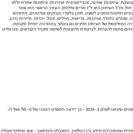
ועקת. עיתונות אמינה, אובייקטיבית ועניינית. עיתונות אחרת וללא
עור החשיפה הגבוה ביותר בימי חול. מו"ל העיתון היא ד"ר מרים אדלסון. העורך הראשי הוא עמר
 והעורך המייסד הוא עמוס רגב. אתרי האינטרנט של "ישראל היום" בעברית ובאנגלית, כמו כן היישומונים (אפליקציות) לאנדרואיד ול-iOS, מציגים חדשות מסביב לשעון, תוכן בלעדי, מבזקים ועדכונים, ניתוחים
, ספורט, כלכלה וצרכנות, בריאות, חיילים, אוכל, יהדות, תיירות ורכב.
דורה המודפסת של העיתון זמינים גם באתר, במהדורה יומית מקוונת,
היום פתוח להערות, לביקורת ולהצעות לשיפור מקהל הקוראים. פנו אלינו
ענקית השבבים חוזרת לשוק המחשבים האישיים עם מעבד ARM עוצמתי שנועד להתחרות ב-Snapdragon X • לנובו ודל כבר עובדות על דגמים ראשונים שיגיעו לשוק ב-2026 • כך ייראה המפרט הטכני של ה-N1 ושל ה-
דרת מחשבים עסקיים חדשה עם עיצוב פנימי מהפכני • מנכ"ל החברה הציג את Qira - עוזר, בינה מלאכותית שמסנכרנת מידע בין הטלפון, הטאבלט והמחשב • וגם: שיתוף פעולה