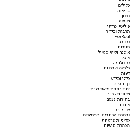
פוליטי
פלילים
בריאות
חינוך
משפט
פוליטי-מדיני
תרבות ובידור
ForReal
ספורט
תיירות
אופנה ולייף סטייל
אוכל
טכנולוגיה
כלכלה וצרכנות
דעות
כללי ומידע
דף הבית
זמני כניסת וצאת שבת
מגזין השבוע
בחירות 2026
אודות
צור קשר
נבחרת הכתבים והפרשנים
מדיניות פרטיות
הצהרת נגישות