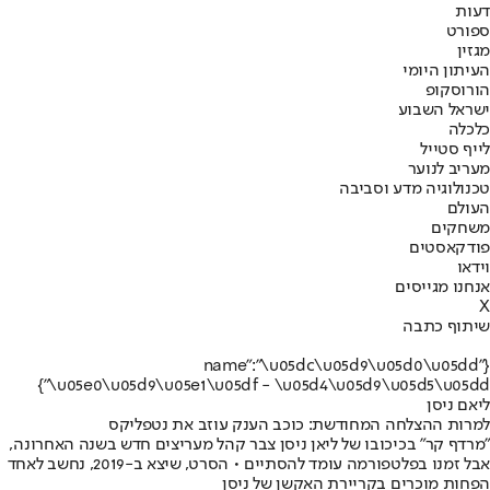
דעות
ספורט
מגזין
העיתון היומי
הורוסקופ
ישראל השבוע
כלכלה
לייף סטייל
מעריב לנוער
טכנולוגיה מדע וסביבה
העולם
משחקים
פודקאסטים
וידאו
אנחנו מגייסים
X
שיתוף כתבה
{"name":"\u05dc\u05d9\u05d0\u05dd
\u05e0\u05d9\u05e1\u05df - \u05d4\u05d9\u05d5\u05dd"}
ליאם ניסן
למרות ההצלחה המחודשת: כוכב הענק עוזב את נטפליקס
"מרדף קר" בכיכובו של ליאן ניסן צבר קהל מעריצים חדש בשנה האחרונה,
אבל זמנו בפלטפורמה עומד להסתיים • הסרט, שיצא ב-2019, נחשב לאחד
הפחות מוכרים בקריירת האקשן של ניסן