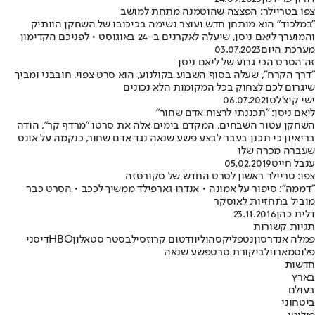
צפו בטריילר: הפצצה שהוטמנה מתחת למושב
"במלכוד" הוא מותחן חדש ועוצר נשימה בכיכובו של השחקן הוותיק
והמוערך ליאם ניסן, שיעלה לאקרנים ב-24 באוגוסט • לפניכם הקדימון
מערכת היום
03.07.2023
זה הסרט הכי גרוע של ליאם ניסן
"דרך הקרח", שעלה בסוף השבוע בקולנוע, הוא סרט צפוי, חובבני ומביך
שיגרום לכם לצחוק בכל המקומות הלא נכונים
ישי קיצ'לס
06.07.2021
ליאם ניסן: "תכננתי לרצוח אדם שחור"
השחקן עטור השבחים, המקדם בימים אלה את סרטו "מרדף קר", הודה
בריאיון כי תכנן בעבר לבצע פשע שנאה נגד אדם שחור, כנקמה על אונס
שעברה מכרה שלו
ענבל חייט
05.02.2019
צפו: טריילר ראשון לסרט החדש של סקורסזה
"דממה": סיפור על אמונה • אנדרו גארפילד ממשיך לככב • הסרט כבר
מוביל בתחזיות לאוסקר
דלית כהן
23.11.2016
תגיות קשורות
פמלה אנדרסון
נטפליקס
הוליווד
טום קרוז
סילבסטר סטאלון
HBO
דיסני
פלוס
מארוול
ביקורת סרט
פשע שנאה
חדשות
בארץ
בעולם
ביטחוני