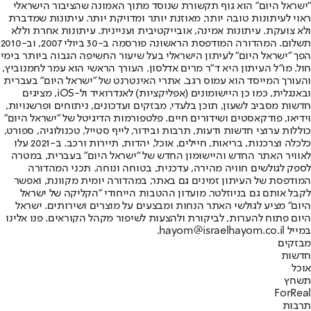
"ישראל היום" הוא גוף תקשורת שנוסד מתוך האמונה שהציבור הישראלי
ראוי לעיתונות טובה יותר, מאוזנת יותר ומדויקת יותר. עיתונות שמדברת
ולא צועקת. עיתונות אמינה, אובייקטיבית ועניינית. עיתונות אחרת וללא
תשלום. המהדורה המודפסת הראשונה פורסמה ב-30 ביולי 2007, וב-2010
הפך "ישראל היום" לעיתון הישראלי בעל שיעור החשיפה הגבוה ביותר בימי
חול. מו"ל העיתון היא ד"ר מרים אדלסון. העורך הראשי הוא עמר לחמנוביץ,
והעורך המייסד הוא עמוס רגב. אתרי האינטרנט של "ישראל היום" בעברית
ובאנגלית, כמו כן היישומונים (אפליקציות) לאנדרואיד ול-iOS, מציגים
חדשות מסביב לשעון, תוכן בלעדי, מבזקים ועדכונים, ניתוחים ופרשנויות,
וידיאו, פודקאסטים ושידורים חיים. פלטפורמות הדיגיטל של "ישראל היום"
כוללות ערוצי חדשות ודעות, תרבות ובידור, לייף סטייל, טכנולוגיה, ספורט,
כלכלה וצרכנות, בריאות, חיילים, אוכל, יהדות, תיירות ורכב. ב-2021 עלו
לאוויר האתר החדש והיישומון החדש של "ישראל היום" בעברית, במטרה
לספק לגולשים חוויה מהירה, עדכנית, בטוחה ונוחה. תכני המהדורה
המודפסת של העיתון זמינים גם באתר, במהדורה יומית מקוונת, ואפשר
לקבל אותם גם בניוזלטר. מועדון ההטבות הייחודי "הקליקה של ישראל
היום" מציע לגולשי האתר הנחות ומבצעים על מוצרים ושירותים. ישראל
היום פתוח להערות, לביקורת ולהצעות לשיפור מקהל הקוראים. פנו אלינו
במייל hayom@israelhayom.co.il.
מבזקים
חדשות
אוכל
תשחץ
ForReal
תרבות