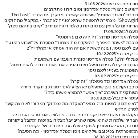
סוכנויות הידיעות
31.05.2026
"יש שם ניצוץ": פמלה אנדרסון וטום קרוז מתקרבים
כוכבת ''משמר המפרץ'' שעשתה קאמבק מסקרן עם הסרט "The Last
Showgirl", מצהירה לראשונה שהיא ''פנויה לאהבה'' • במקביל מתחזקים
הדיווחים על רומן עם טום קרוז, שלפי דיווחים זרים ''קיים ביניהם ניצוץ''
נועם לב
17.05.2026
פמלה אנדרסון מודה: "זה היה שבוע רומנטי"
כוכבת "משמר המפרץ" ו"האקדח מת מצחוק" מספרת על "שבוע רומנטי"
עם ליאם ניסן, ועונה לשאלה אם זה היה אמיתי או מהלך יח"צ
ברק אברגיל
10.12.2025
פעלולי יח״צ? פמלה אנדרסון סוגרת חשבון עם השמועות
הכוכבת קיבלה פרס מפעל חיים והפכה את נאום התודה לנאום חיסול
השמועות בעניין ליאם ניסן
ברק אברגיל
06.09.2025
פמלה אנדרסון נגד סטאלון: "זה קרה"
כוכב הקולנוע טען שמעולם לא הציע לאנדרסון רכב יוקרה ודירה.
השחקנית השיבה: "איך אפשר להמציא משהו כזה?"
עומר איסוביץ'
06.08.2025
"לא מתכוון לצפות בו": במאי "האקדח מת מצחוק" המקורי לא רוצה קשר
לסרט החדש
הקולנוען היהודי-אמריקני דייוויד צוקר, מחלוצי ז'אנר סרטי הפרודיה,
הבהיר שלמרות שהוא שמח שהריבייבל מצליח בקופות ומקבל ביקורות
טובות, הוא לא מעוניין לשתף פעולה עם היוצרים של הקומדיה
המשטרתית בכיכובם של ליאם ניסן ופמלה אנדרסון • מה הסיבה?
דורון פרידמן
06.08.2025