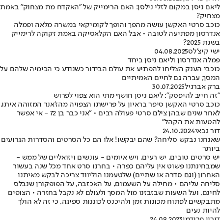
ליאם ניסן במקום לזלי נילסן: האם הרימייק של "האקדח מת מצחוק" באמת
מצחיק?
כוכב סרטי האקשן עושה מהפך והופך לקומיקאי במשרה מלאה ופמלה
אנדרסון מפתיעה לטובה • אבל האם הקלאסיקה באמת זקוקה לרימייק
בשנת 2025?
ישי קיצ'לס
04.08.2025
פמלה אנדרסון וליאם ניסן ביחד
כוכבי הענק הצליחו להפתיע את עולם הבידור כשנודע כי הכימיה שלהם על
המסך, עברה גם לחיים האמיתיים
ברק אברגיל
30.07.2025
"זה חייב להיפסק": ליאם ניסן חושף מתי הוא צפוי לפרוש
כוכב סרטי האקשן סיפר בראיון על פרישתו הצפויה מהז'אנר המזוהה איתו,
לאחר שנים שבהן צילם סרטי פעולה רבים • "אני כבר בן 72 - אי אפשר
להטעות את הקהל"
דור גבאי
24.10.2024
שאנחנו נבקש סליחה? שהם יבקשו! אלו הם כל הסרטים והסדרות הגרועים
ביותר
יש סרטים טובים, יש רעים, ויש איומים - עונשים ויזואליים של ממש -
שמבחינתנו פשוט אין עליהם כפרה • בחרנו סרט אחד מכל שנה בעשור
האחרון (וגם סדרה או שתיים) שלטעמנו הוליווד צריכה לבקש מאיתנו
סליחה עליהם • מחילה על השעמום, על האכזבה, על הפופקורן שנבלס
לחינם, ועל השעות שבזבזנו מול המסך ולעולם לא נקבל בחזרה • הצופים
מתבקשים לפתוח מכונות זמן ולהיכנס לכוננות ספיגה, כי זה לא הולך
להיות נעים
דורון פרידמן
24.09.2023