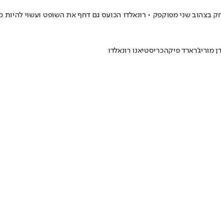
 בצהוב שני מפוקפק • רונאלדו הכועס גם דחף את השופט ועשוי להיות מ
ן מורי
ג'רארד פיקה
כריסטיאנו רונאלדו