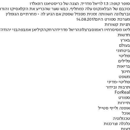
סופר קופה: 1:3 לריאל מדריד, הצגה של כריסטיאנו רונאלדו
כוכבם של הבלאנקוס עלה כמחליף, כבש שער שהכריע את הקלאסיקו והורחק
וברצלונה השוותה זמנית מפנדל שספק אם הגיע לה • מחרתיים הגומלין
מערכת ספורט היום
14.08.2017
תגיות קשורות
ליאו מסי
סרחיו ראמוס
ברצלונה
ריאל מדריד
הרחקה
קיליאן אמבפה
בני יהודה
ד
חדשות
בארץ
בעולם
ביטחוני
פוליטי
פלילים
בריאות
חינוך
משפט
פוליטי-מדיני
תרבות ובידור
ForReal
ספורט
תיירות
אופנה ולייף סטייל
אוכל
טכנולוגיה
כלכלה וצרכנות
דעות