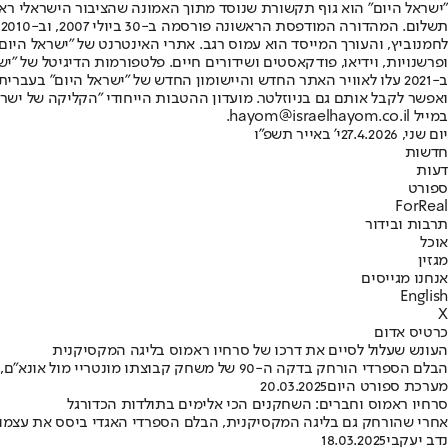
"ישראל היום" הוא גוף תקשורת שנוסד מתוך האמונה שהציבור הישראלי ראוי 
ת
ופרשנויות, וידיאו, פודקאסטים ושידורים חיים. פלטפורמות הדיגיטל של "ישרא
ב-2021 עלו לאוויר האתר החדש והיישומון החדש של "ישראל היום" בע
ואפשר לקבל אותם גם בניוזלטר. מועדון ההטבות הייחודי "הקליקה של ישרא
במייל hayom@israelhayom.co.il.
יום שני, 27.4.2026
י' באייר תשפ"ו
חדשות
דעות
ספורט
ForReal
תרבות ובידור
אוכל
מגזין
אנחנו מגייסים
English
X
כרטיס אדום
העונש שעלול לסיים את דרכו של סרחיו ראמוס בליגה המקסיקנית
הבלם הספרדי הורחק בדקה ה-90 של משחק קבוצתו מונטריי מול אונא"ם, אחרי שבעט בשחקן היריבה • בבית הדין המשמעתי שוקלים ללמד אותו לקח עם ענישה מקסימלית
מערכת ספורט היום
20.03.2025
סרחיו ראמוס וחברים: השחקנים הכי אלימים בתולדות הכדורגל
אחרי שהורחק גם בליגה המקסיקנית, הבלם הספרדי האגדי ביסס את עצמו
נדב יעקבי
18.03.2025