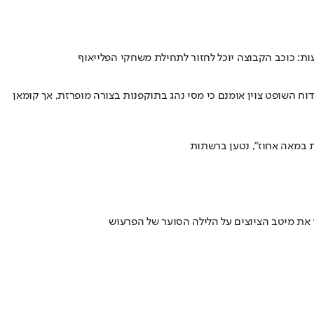
: כוכב הקבוצה יוכל לחזור לתחילת משחקי הפלייאוף
ח כי כוכב ברצלונה, שספג אדום ראשון בקריירה בהפסד 3:2 לבילבאו בגמר הסופר קופה, מרגיש חרטה על ביצוע העבירה בדקה ה-120 • בדוח השופט צוין אומנם כי מסי נהג בתוקפנות בצורה מופרזת, אך קומאן
 את מיטב הציוצים על הלילה הסוער של הפרעוש