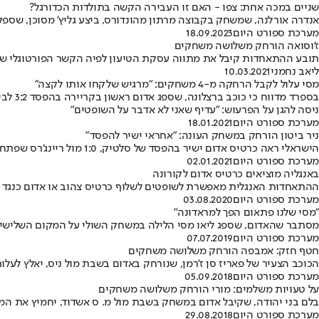
שניים במכה אחת: צפו - האם זו העבירה הקשה בתולדות הכדורגל?
אנדרה אורלנה, שמשחק בקבוצה מרתון מהונדורס, ביצע גליץ' מסוכן, שספק
מערכת ספורט היום
18.09.2023
ז'וסואה הורחק משלושה משחקים
תובע ההתאחדות קיבל את מתווה עסקת הטיעון לפיה הקשר הפורטוגלי של
ליאב נחמני
10.03.2021
מסי עלול לקבל הרחקה מ-4 משחקים: "מרגיש שלקחו אותו לקצה"
ניסה להגן על הפרעוש: "עדיף שאני לא אדבר על השופטים"
מערכת ספורט היום
18.01.2021
ניר ביטון הורחק במשחק העונה: "אחראי ישיר להפסד"
הישראלי ראה כרטיס אדום ישיר בהפסד של סלטיק, 1:0 מול ריינג'רס שפתחה פער של 19 נקודות בפסגת הליגה הסקוטית • "ביטון אחראי. חוסר אחריות במאה אחוז", נטען ברשתות
מערכת ספורט היום
02.01.2021
באנגליה מוציאים כרטיס אדום לקורונה
ההתאחדות האנגלית מאפשרת לשופטים לשלוף כרטיס צהוב או אדום כנגד ש
מערכת ספורט היום
03.08.2020
"מסי שלנו פתאום הפך למראדונה"
מסתבר שהאדום, שספג ליאו מסי הלילה במשחק השולי על המקום השלישי ב
מערכת ספורט היום
07.07.2019
חטף חזק: אמבפה הורחק משלושה משחקים
הכוכב הצעיר של פאריז סן ז'רמן, שנורחק באדום בשבת מול ניס, יאלץ לע
מערכת ספורט היום
05.09.2018
על טעויות משלמים: מורי הורחק משלושה משחקים
בלם בני יהודה, שקיבל אדום במשחק בשבת מול מ. ס אשדוד, יחמיץ את המ
מערכת ספורט היום
29.08.2018