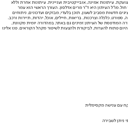
ועקת. עיתונות אמינה, אובייקטיבית ועניינית. עיתונות אחרת וללא
עור החשיפה הגבוה ביותר בימי חול. מו"ל העיתון היא ד"ר מרים אדלסון. העורך הראשי הוא עמר
 והעורך המייסד הוא עמוס רגב. אתרי האינטרנט של "ישראל היום" בעברית ובאנגלית, כמו כן היישומונים (אפליקציות) לאנדרואיד ול-iOS, מציגים חדשות מסביב לשעון, תוכן בלעדי, מבזקים ועדכונים, ניתוחים
, ספורט, כלכלה וצרכנות, בריאות, חיילים, אוכל, יהדות, תיירות ורכב.
דורה המודפסת של העיתון זמינים גם באתר, במהדורה יומית מקוונת,
היום פתוח להערות, לביקורת ולהצעות לשיפור מקהל הקוראים. פנו אלינו
 ניתן לשבירה