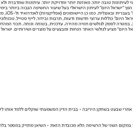
לעיתונות טובה יותר, מאוזנת יותר ומדויקת יותר. עיתונות שמדברת ולא צ
שלום. המהדורה המודפסת הראשונה פורסמה ב-30 ביולי 2007, וב-2010 הפך "ישראל היום" לעיתון הישראלי בעל שי
לחמנוביץ,
ל היום" כוללות ערוצי חדשות ודעות, תרבות ובידור, לייף סטייל, טכנולוגיה
ברית, במטרה לספק לגולשים חוויה מהירה, עדכנית, בטוחה ונוחה. תכני המה
ל היום" מציע לגולשי האתר הנחות ומבצעים על מוצרים ושירותים. ישראל 
 במקום השני של הרשימה הלא מכובדת הזאת • השיאן מחזיק במספר בלתי