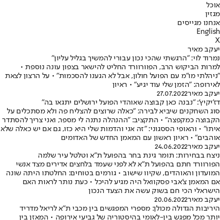
אוכל
מגזין
אנחנו מגייסים
English
X
יעקב מאיר
נמרוד לוי: "הרגשתי שהכי נכון עבורי להמשיך בגליל עליון"
למרות הביקוש הרב, הפוורוורד החליט להישאר בצפון עונה נוספת •
"ניהלתי מו"מ עם הפועל חולון, אבל לא הגענו להסכמות" • על הרצון לצאת
לאירופה: "הזמן שלי עוד יגיע" • ראיון
יעקב מאיר
27.07.2022
דז'יקיץ': "נבנה כאן קבוצה שאוהדי הפועל ירושלים יתגאו בה"
סוג השחקנים שיביא לבירה: "כאלה שרוצים להצליח פה ולא מסתכלים על
הקבוצה כמקפצה" • התקציב: "ההנהלה נתנה לי מספר, ואני צריך להסתדר
איתו" • והאופי הססגוני: "זה אני והדמות שלי היא כזו, גם אם יש כאלה שלא
אוהבים" • ראיון ראשון עם המאמן החדש של האדומים
יעקב מאיר
24.06.2022
ניצח בבחירות: תומר גינת בחר בהפועל ת"א וטלטל עיר שלמה
הפורוורד חתם בהפועל ת"א לא לפני שעמד בלחצים אדירים מצד אנשי
המועדון והאוהדים, שקיוו שישוב • גורמים בטוחים: החלטתו היתה שונה
אם המאמן צ'אבי פסקוואל היה מגיע להיכל • כעת נותר לראות האם
הישראלי הכי חם בשוק עשה את הצעד הנכון
יעקב מאיר
20.06.2022
היריבות הגדולה מכולן: מספרי המפגשים בין מכבי ת"א לריאל מדריד
יותר מכל מפגש בין-לאומי בהיסטוריה של גביעי אירופה • המאזן בין