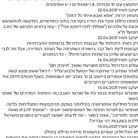
התפוצץ עם 31 נקודות, 8 ריבאונדים ו-4 אסיסטים
יעקב מאיר
22.04.2021
ניצחון הרוח: "אמא ואבא איתי כל הזמן"
ג'סטין טילמן איבד את הוריו בקורונה בתוך כחודשיים, התקשה להתאושש
וכעס על אלוהים ("שאלתי למה דווקא אני?") • צפו בראיון המרגש של כוכב
הפועל ת"א
יעקב מאיר
22.04.2021
רק רשת: היכולות של קבוצות הכדורסל ברשתות החברתיות
קבוצות ליגת העל כבר בישורת האחרונה של העונה הסדירה, אבל מה לגבי
הביצועים שלהן ברשתות החברתיות? • כל הנתונים
יעקב מאיר
16.04.2021
עולם הכדורסל בהלם מפציעת ששון: "חיבוק חם"
לאחר שנודע כי שחקנה של הפועל גלבוע/גליל - דניאל ששון נפצע קשה
בתאונת אופניים ביישוב גן נר בערב יום העצמאות, בענף מנסים לחזק את
המשפחה והחברים הקרובים
יעקב מאיר
16.04.2021
ממגרש הבלטות בכפר ג'ת אל מגרשי האן.בי.אי: הסיפור המדהים של סאמר
ג'סאר
מנהל מחלקת אסטרטגיה במילווקי באקס, מהקבוצות המצליחות בליגה,
ואחראי גם לפרטי החוזה של הסופרסטאר יאניס • "אמשיך להביא גאווה
לכפר ולמדינה", אומר ג'סאר • מה לדעתו יאפשר לצעירים נוספים מישראל
ללכת בעקבות דני אבדיה?
יעקב מאיר
15.04.2021
לא הכל חלק: קשיים בהשארת אייזיה מיילס בחולון
סוכניו של הפורוורד הודיעו לראשי המועדון כי השחקן דוחה את הצעתם