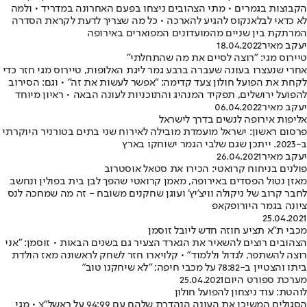
הקבוצות בגמרים • מתי הצהובים ניצחו בפעם האחרונה במדריד • ולמה
לא כדאי לבלאנקוס להגיע להארכה • כל מה שצריך לדעת לקראת הסדרה
המרתקת בין שניים מהמועדונים המפוארים באירופה
יעקב מאיר
18.04.2022
טיירוס מגי: "רוצה לסיים את מה שהתחלתי"
אחרי שנעצרו בעונה שעברה ברבע גמר ליגת האלופות, טיירוס מגי חזר כדי
לקחת את הפועל חולון צעד קדימה: "אפשר לעשות את זה" • וגם: הסירוב
להפועל ירושלים, תפקיד המנהיג והתוכניות לעונה הבאה • ראיון מיוחד
יעקב מאיר
06.04.2022
אליפות אירופה לנשים בדרך לישראל
פרסום ראשון: ישראל מועמדת מובילה לאירוח שני בתים בטורניר היוקרתי
ב-2023. ייתכן שגם שלבי הגמר ישוחקו בארץ
יעקב מאיר
26.04.2021
פולנים בניחוח קרואטי: הכירו את סטאל אוסטרוב
מאזן נטול הפסדים באירופה, מאמן קרואטי שהפך לבן בית בפולין ונחשב
לחבר קרוב של ניקולה וויצ'יץ' ועוגן שחקנים משובח - זה מה שמחכה לנס
ציונה בגמר היורופקאפ
25.04.2021
מכבי ת"א תציע חוזה חדש ליובל זוסמן
הצהובים רוצים להשאיר את הגארד הצעיר גם בשנים הבאות • זוסמן: "אני
רוצה להשתפר, לגדול וללמוד" • קלויארו חזר לשחק לראשונה מאז הולדת
ביתו והצטיין ב-78:82 על מכבי חיפה: "לא שיחקנו טוב"
מערכת ספורט היום
25.04.2021
לוהטת: עוד ניצחון להפועל חולון
הסגולים המשיכו את העונה הנהדרת שלהם עם 94:99 על ראשל"צ • מגי