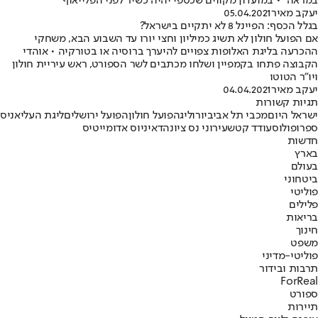
במראה" • במועדון מקווים שכספי יהיה כשיר לפני הפלייאוף
יעקב מאיר
05.04.2021
בגלל הכסף: הפיינל 8 לא יתקיים בישראל?
אם הפועל חולון לא תשיג כמיליון וחצי יורו עד השבוע הבא, משחקי
ההכרעה בליגת האלופות צפויים להיערך ברוסיה או בטורקיה • אוהדי
הקבוצה פתחו בקמפיין ושלחו מכתבים לשר הספורט, ראש עיריית חולון
ויו"ר הטוטו
יעקב מאיר
04.04.2021
תגיות קשורות
ישראל היום
מכבי תל אביב
יורוליג
הפועל חולון
הפועל ירושלים
ליגת העל
יאניס
ספרופולוס
עודד קטש
עירוני נס ציונה
דאיניוס אדומייטיס
חדשות
בארץ
בעולם
ביטחוני
פוליטי
פלילים
בריאות
חינוך
משפט
פוליטי-מדיני
תרבות ובידור
ForReal
ספורט
תיירות