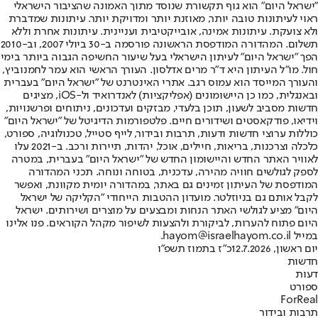
"ישראל היום" הוא גוף תקשורת שנוסד מתוך האמונה שהציבור הישראלי
ראוי לעיתונות טובה יותר, מאוזנת יותר ומדויקת יותר. עיתונות שמדברת
ולא צועקת. עיתונות אמינה, אובייקטיבית ועניינית. עיתונות אחרת וללא
תשלום. המהדורה המודפסת הראשונה פורסמה ב-30 ביולי 2007, וב-2010
הפך "ישראל היום" לעיתון הישראלי בעל שיעור החשיפה הגבוה ביותר בימי
חול. מו"ל העיתון היא ד"ר מרים אדלסון. העורך הראשי הוא עמר לחמנוביץ,
והעורך המייסד הוא עמוס רגב. אתרי האינטרנט של "ישראל היום" בעברית
ובאנגלית, כמו כן היישומונים (אפליקציות) לאנדרואיד ול-iOS, מציגים
חדשות מסביב לשעון, תוכן בלעדי, מבזקים ועדכונים, ניתוחים ופרשנויות,
וידיאו, פודקאסטים ושידורים חיים. פלטפורמות הדיגיטל של "ישראל היום"
כוללות ערוצי חדשות ודעות, תרבות ובידור, לייף סטייל, טכנולוגיה, ספורט,
כלכלה וצרכנות, בריאות, חיילים, אוכל, יהדות, תיירות ורכב. ב-2021 עלו
לאוויר האתר החדש והיישומון החדש של "ישראל היום" בעברית, במטרה
לספק לגולשים חוויה מהירה, עדכנית, בטוחה ונוחה. תכני המהדורה
המודפסת של העיתון זמינים גם באתר, במהדורה יומית מקוונת, ואפשר
לקבל אותם גם בניוזלטר. מועדון ההטבות הייחודי "הקליקה של ישראל
היום" מציע לגולשי האתר הנחות ומבצעים על מוצרים ושירותים. ישראל
היום פתוח להערות, לביקורת ולהצעות לשיפור מקהל הקוראים. פנו אלינו
במייל hayom@israelhayom.co.il.
יום ראשון, 12.7.2026
כ"ז בתמוז תשפ"ו
חדשות
דעות
ספורט
ForReal
תרבות ובידור