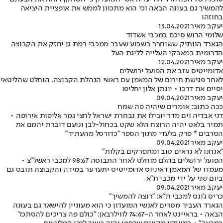
להמשיך גם בעונה הבאה וכי הוא מתכוון לממש את אופציית היציאה
בחוזהו
יעקב מאיר
13.04.2021
שלומי הרוש סיכם במכבי אשדוד
הגארד הוותיק ששוחרר בשבוע שעבר ממכבי רמת גן יחזק את הקבוצה
הדרומית במאבקי העלייה לליגת העל
יעקב מאיר
12.04.2021
אדומייטיס עזב את הפועל ירושלים
לאחר פגישת חירום של המאמן עם ראשי הנהלת הקבוצה, הוחלט שהליטאי
יסיים את דרכו • יונתן אלון יחליפו
יעקב מאיר
09.04.2021
ככה כתוב: אומרים שיהיה פה שמח
דני אבדיה וים מדר יובילו את נבחרת ישראל לחצי גמר אליפות אירופה •
תמיר בלאט יהיה הרוצח הלא שקט בכחול-לבן ונועם דוברת יהמם את
הסרבים * פרק בלעדי מתוך הספר "כדורסל מהעתיד"
יעקב מאיר
09.04.2021
"אנחנו לא נראים טוב ומתפרקים בקלות"
הפועל ירושלים בהלם מוחלט לאחר התבוסה 98:67 למכבי ראשל"צ •
מעמדו של המאמן דאיניוס אדומייטיס יתערער במידה והקבוצה תובס גם
ביום שני על ידי מכבי ת"א
יעקב מאיר
09.04.2021
כריס ג'ונס למכבי ת"א: "רוצה להמשיך"
הגארד העביר מסרים לאנשי המועדון כי הוא מעוניין להישאר גם בעונה
הבאה • בראיינט לאחר ה-74:67 לווילרבאן: "כולם פה צריכים להסתכל