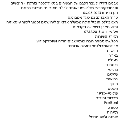
אבנים נזרקו לעבר רכבם של הצעירים בסמוך לכפר בורקה • חובשים
ופרמדיקים של מד"א פינו אותם לבי"ח מאיר עם חבלות בפנים
חנן גרינווד
04.06.2023
טרור האבנים: גם כנגד אמבולנס
האמבולנס הוביל חולה ממעלה אדומים לירושלים וסמוך לכפר עיסאוויה
נפגע מאבן בשמשה הקדמית
שלומי דיאז
07.12.2015
תגיות קשורות
הפלשתינים
הר חברון
מתיישבים
יהודה ושומרון
פיגוע
אבנים
אמבולנס
מד
מעלה אדומים
חדשות
בארץ
בעולם
ביטחוני
פוליטי
פלילים
בריאות
חינוך
משפט
פוליטי-מדיני
תרבות ובידור
ForReal
ספורט
תיירות
אופנה ולייף סטייל