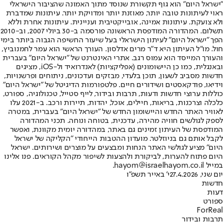
"ישראל היום" הוא גוף תקשורת שנוסד מתוך האמונה שהציבור הישראלי
ראוי לעיתונות טובה יותר, מאוזנת יותר ומדויקת יותר. עיתונות שמדברת
ולא צועקת. עיתונות אמינה, אובייקטיבית ועניינית. עיתונות אחרת וללא
תשלום. המהדורה המודפסת הראשונה פורסמה ב-30 ביולי 2007, וב-2010
הפך "ישראל היום" לעיתון הישראלי בעל שיעור החשיפה הגבוה ביותר בימי
חול. מו"ל העיתון היא ד"ר מרים אדלסון. העורך הראשי הוא עמר לחמנוביץ,
והעורך המייסד הוא עמוס רגב. אתרי האינטרנט של "ישראל היום" בעברית
ובאנגלית, כמו כן היישומונים (אפליקציות) לאנדרואיד ול-iOS, מציגים
חדשות מסביב לשעון, תוכן בלעדי, מבזקים ועדכונים, ניתוחים ופרשנויות,
וידיאו, פודקאסטים ושידורים חיים. פלטפורמות הדיגיטל של "ישראל היום"
כוללות ערוצי חדשות ודעות, תרבות ובידור, לייף סטייל, טכנולוגיה, ספורט,
כלכלה וצרכנות, בריאות, חיילים, אוכל, יהדות, תיירות ורכב. ב-2021 עלו
לאוויר האתר החדש והיישומון החדש של "ישראל היום" בעברית, במטרה
לספק לגולשים חוויה מהירה, עדכנית, בטוחה ונוחה. תכני המהדורה
המודפסת של העיתון זמינים גם באתר, במהדורה יומית מקוונת, ואפשר
לקבל אותם גם בניוזלטר. מועדון ההטבות הייחודי "הקליקה של ישראל
היום" מציע לגולשי האתר הנחות ומבצעים על מוצרים ושירותים. ישראל
היום פתוח להערות, לביקורת ולהצעות לשיפור מקהל הקוראים. פנו אלינו
במייל hayom@israelhayom.co.il.
יום שני, 27.4.2026
י' באייר תשפ"ו
חדשות
דעות
ספורט
ForReal
תרבות ובידור