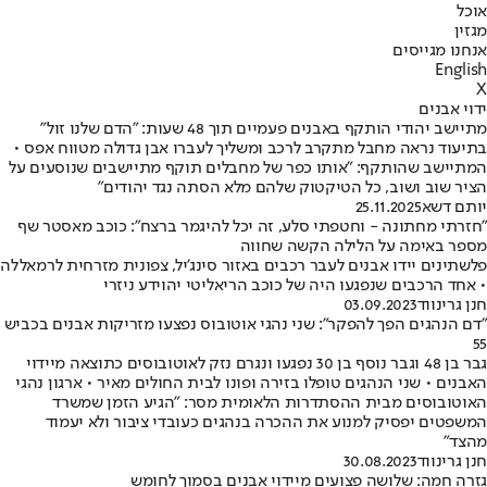
אוכל
מגזין
אנחנו מגייסים
English
X
ידוי אבנים
מתיישב יהודי הותקף באבנים פעמיים תוך 48 שעות: "הדם שלנו זול"
בתיעוד נראה מחבל מתקרב לרכב ומשליך לעברו אבן גדולה מטווח אפס •
המתיישב שהותקף: "אותו כפר של מחבלים תוקף מתיישבים שנוסעים על
הציר שוב ושוב, כל הטיקטוק שלהם מלא הסתה נגד יהודים"
יותם דשא
25.11.2025
"חזרתי מחתונה - וחטפתי סלע, זה יכל להיגמר ברצח": כוכב מאסטר שף
מספר באימה על הלילה הקשה שחווה
פלשתינים יידו אבנים לעבר רכבים באזור סינג'יל, צפונית מזרחית לרמאללה
• אחד הרכבים שנפגעו היה של כוכב הריאליטי יהוידע ניזרי
חנן גרינווד
03.09.2023
"דם הנהגים הפך להפקר": שני נהגי אוטובוס נפצעו מזריקות אבנים בכביש
55
גבר בן 48 וגבר נוסף בן 30 נפגעו ונגרם נזק לאוטובוסים כתוצאה מיידוי
האבנים • שני הנהגים טופלו בזירה ופונו לבית החולים מאיר • ארגון נהגי
האוטובוסים מבית ההסתדרות הלאומית מסר: "הגיע הזמן שמשרד
המשפטים יפסיק למנוע את ההכרה בנהגים כעובדי ציבור ולא יעמוד
מהצד"
חנן גרינווד
30.08.2023
גזרה חמה: שלושה פצועים מיידוי אבנים בסמוך לחומש