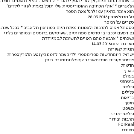
ברשתות החברתיות, אך לא "להטיף להם" * התוצאה: "במזל תאומים" חוצה
הז'אנרים * "אולי הכתיבה ההומוריסטית שלי תוכל באמת לעזור לילדים",
הוא אומר בראיון עמו לרגל צאת הספר
טל מרמלשטיין
28.03.2016
ספרים על המסך
פסטיבל אפוס לתרבות ולאמנות נפתח היום במוזיאון תל אביב * כבכל שנה,
גם הפעם יככבו בו סרטים ספרותיים, שעוסקים ברומנים ובסופרים בלתי
נשכחים * ארבעה מהם ראויים לתשומת לב מיוחדת
מערכת היום
14.03.2016
תגיות קשורות
ישראל היום
חדשות ספרים
ספרי ילדים
עמר לחמנוביץ
נטע הלפרין
ספרות
ילדים
ביקורות ספרים
אורי כהן
המלצות
זמורה ביתן
חדשות
בארץ
בעולם
ביטחוני
פוליטי
פלילים
בריאות
חינוך
משפט
פוליטי-מדיני
תרבות ובידור
ForReal
ספורט