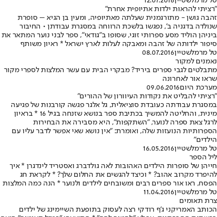
טל מרמלשטיין
12.07.2016
"רציתי להראות ילדות אתיופית אחרת"
זהבה גושן - מתורגמנית שעלתה מאתיופיה, ומעין בן הגיא – סופרת
שנולדה בדגניה ב', נפגשו בלשכת הרווחה במסגרת עבודתן • החיבור
ביניהן הוליד מסע ספרותי זוגי, שסופו ב"גודאי", ספר לבני נוער המתאר את
סיפור ילדותה של זהבה ומאבקה לעלות לארץ ישראל * ראיון משותף
טל מרמלשטיין
08.07.2016
נאמנים למקור
מתבלטים לגבי ספרים ביריד? מבקרי הבית עם עשר המלצות לספרי מקור
שראו אור לאחרונה
מערכת היום
09.06.2016
"רציתי להבליט את נקודות העיוורון של ההורים"
במסגרת עבודתה כעובדת סוציאלית, גל אלגר פגשה קורבנות של פגיעה
מינית, והחליטה להמשיך בכתיבת ספר בנושא שזנחה בגיל 16 * בראיון
לרגל צאת ספרה לנוער, "השתקפות", היא מסבירה את הבחירות
הספרותיות הנועזות שלה, ואומרת: "אין נושא שאי אפשר לדבר עליו עם
הילדים"
טל מרמלשטיין
16.05.2016
ליל הספר
חייהן של סופרות הילדים האהובות לאה גולדברג ואסטריד לינדגרן * איך
להיפרד מקרוב אהוב? * וכיצד להגשים את החלום שלך? * לקראת חג
הפסח, ראו אור ספרים רבים ומשובחים לילדים ולנוער * הנה כמה המלצות
טל מרמלשטיין
11.04.2016
צרת תאומים
הכותב האמריקני ג'ף רודקי רצה לעסוק בתופעת השיימינג של ילדים