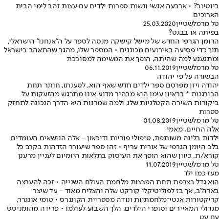
ביוטיוב? • ארבעה אנשי ונשות ספרות ילדים עם עצות זהב לימי הבית
הארוכים
טל מרמלשטיין
25.03.2020
בפיתה או בבגט?
הרומן הגרפי החדש של מישל קישקה מנסה לספר על ה"אנחנו" הישראלי,
תוך כדי פסיעה באירועים מכוננים • המספר שלו, מהגר שהתאהב בישראל
ומתגעגע למה שהיתה, הופך את המשימה למסובכת
טל מרמלשטיין
06.11.2019
הבשורה על פי יהודה
יהודה ויזן מפרסם ספר ילדים חדש שאף הוא, לטענתו, חותר תחת
הבורגנות * בראיון עימו הוא מבהיר מדוע אינו מתרגש מהזעקות על
ביקורות השירה הקטלניות שלו, ולמה שמרנות היא הדרך הנכונה לתחזק
ספרות
טל מרמלשטיין
01.08.2019
אלה החיים, מאמי
ילדות בלינה משותפת, טיפולי פוריות ודיכאון - אלה הנושאים העומדים
בלב היומן הגרפי של אורית עריף • זהו ספר שיעורר הזדהות בקרב כל
קורא/ת, כיוון שהוא הופך את העיסוק בתלאות היומיום לעניין מרענן
טל מרמלשטיין
11.07.2019
מעז כמו ילד
הוא גדל בצרפת תחת הפצצות מלחמת העולם השנייה • זכה להערצה
בארה"ב, אך בז לפוליטיקלי קורקט שלה והצליח מאוד - עד שיצר
קריקטורות אנטי־מלחמתיות ונודה מספריית הקונגרס • טומי אונגרר,
מגדולי המאיירים וסופרי הילדים, הלך השבוע לעולמו • פרידה מהומניסט
עם עט