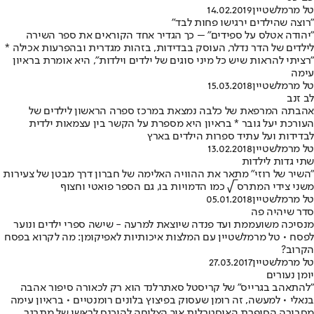
טל מרמלשטיין
14.02.2019
"רוצה שהילדים ירגישו פחות לבד"
"יהודה אטלס על ספידים" – כך הגדיר אחד הקוראים את ספר השירה
לילדים של הדר נדלר, העוסק בבדידות, בזהות מגדרית ובהפרעות אכילה *
"רציתי להראות שיש כל מיני סוגים של ילדים וילדות", היא אומרת בראיון
עימה
טל מרמלשטיין
15.03.2018
לב זנב
אהבתה המרפאת של כלבה נמצאת במרכז ספרה הראשון לילדים של
העורכת יעל גובר * בראיון היא מספרת על הקשר בין עצמאות ילדית
לבדידות ועל עתיד ספרות הילדים בארץ
טל מרמלשטיין
13.02.2018
שתי גדות לילדות
"השיר של רוזי" מתאר את ההוויה האלימה של חברון דרך מבטן של צעירות
משני צידי המתרס √ כמו הדמויות בו, גם הספר פואטי וחצוף
טל מרמלשטיין
05.01.2018
סדר שיהיה פה
מנסיכה משועממת ועד פנדה שיוצאת למרעה - שישה ספרי ילדים ונוער
לפסח • טל מרמלשטיין עם המלצות איכותיות לאפיקומן: מה לקרוא בפסח
הקרוב?
טל מרמלשטיין
27.03.2017
יומן נעורים
"להתאהב בגרייס" של קריסטל סאתרלנד הוא רק לכאורה סיפור אהבה
בנאלי • למעשה, זה רומן שעסוק בפיצוץ בלונים רומנטיים • בראיון עימה
מסבירה הסופרת האוסטרלית איך הצליחה להיכנס לראשו של מתבגר