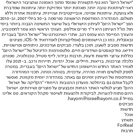
"ישראל היום" הוא גוף תקשורת שנוסד מתוך האמונה שהציבור הישראלי
ראוי לעיתונות טובה יותר, מאוזנת יותר ומדויקת יותר. עיתונות שמדברת
ולא צועקת. עיתונות אמינה, אובייקטיבית ועניינית. עיתונות אחרת וללא
תשלום. המהדורה המודפסת הראשונה פורסמה ב-30 ביולי 2007, וב-2010
הפך "ישראל היום" לעיתון הישראלי בעל שיעור החשיפה הגבוה ביותר בימי
חול. מו"ל העיתון היא ד"ר מרים אדלסון. העורך הראשי הוא עמר לחמנוביץ,
והעורך המייסד הוא עמוס רגב. אתרי האינטרנט של "ישראל היום" בעברית
ובאנגלית, כמו כן היישומונים (אפליקציות) לאנדרואיד ול-iOS, מציגים
חדשות מסביב לשעון, תוכן בלעדי, מבזקים ועדכונים, ניתוחים ופרשנויות,
וידיאו, פודקאסטים ושידורים חיים. פלטפורמות הדיגיטל של "ישראל היום"
כוללות ערוצי חדשות ודעות, תרבות ובידור, לייף סטייל, טכנולוגיה, ספורט,
כלכלה וצרכנות, בריאות, חיילים, אוכל, יהדות, תיירות ורכב. ב-2021 עלו
לאוויר האתר החדש והיישומון החדש של "ישראל היום" בעברית, במטרה
לספק לגולשים חוויה מהירה, עדכנית, בטוחה ונוחה. תכני המהדורה
המודפסת של העיתון זמינים גם באתר, במהדורה יומית מקוונת, ואפשר
לקבל אותם גם בניוזלטר. מועדון ההטבות הייחודי "הקליקה של ישראל
היום" מציע לגולשי האתר הנחות ומבצעים על מוצרים ושירותים. ישראל
היום פתוח להערות, לביקורת ולהצעות לשיפור מקהל הקוראים. פנו אלינו
במייל hayom@israelhayom.co.il.
מבזקים
חדשות
אוכל
תשחץ
ForReal
תרבות