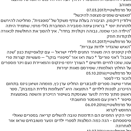
מאוהב
טל מרמלשטיין
07.03.2017
"מאנשים שמנים מצופה להיכשל"
וילודין דיקסון, הגיבורה בעלת עודף משקל של "סופגנית", מחליטה להירשם
לתחרות יופי * בראיון עימה מסבירה המחברת ג'ולי מרפי, שתמיד היתה
"הילדה הכי שמנה, גבוהה וקולנית בחדר", איך להפוך את החולשות לכאורה
לנקודות חוזק
טל מרמלשטיין
19.01.2017
"האיש שהגדיר ילדות עברית"
לוין קיפניס היה משורר החגים לילדי ישראל – עם קלאסיקות כגון "שנה
טובה" ו"אני פורים" * כעת ראו אור "סיפורי בוקר" – מעשיות קצרות פרי
עטו, שזכו לחיים חדשים * העורך ירמי פינקוס והמאיירת נעם וינר מספרים
על החלוץ האלמותי, שפירסם מאות יצירות
טל מרמלשטיין
05.10.2016
לזכור כדי לספר
אחרי שישה ספרים למבוגרים החליט ערן כץ, מומחה ושיאן גינס בתחום
הזיכרון, לפנות לילדים * התוצאה היא "תעלומת גלידת הבמבוק", ספר
ראשון מתוך סדרה לנוער שעוסקת בשיפור הזיכרון והשפה באמצעות
סיפור * ראיון עם מאסטר מחשבתי
טל מרמלשטיין
06.09.2016
החופש לקרוא
ימי הקיץ החמים הם הזדמנות טובה להשלים קריאה בספרים שאולי
פיספסתם • הנה כמה המלצות לספרי ילדים ונוער משובחים שראו אור
לאחרונה