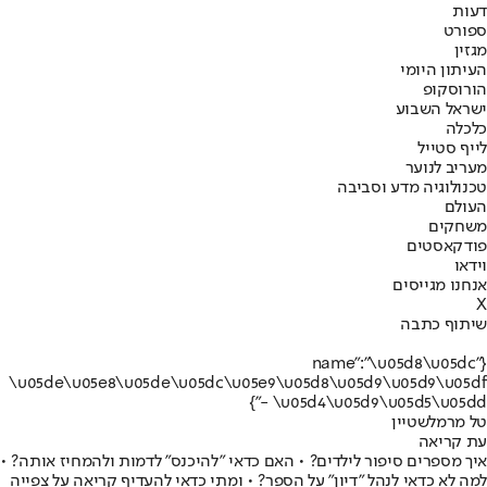
דעות
ספורט
מגזין
העיתון היומי
הורוסקופ
ישראל השבוע
כלכלה
לייף סטייל
מעריב לנוער
טכנולוגיה מדע וסביבה
העולם
משחקים
פודקאסטים
וידאו
אנחנו מגייסים
X
שיתוף כתבה
{"name":"\u05d8\u05dc
\u05de\u05e8\u05de\u05dc\u05e9\u05d8\u05d9\u05d9\u05df
- \u05d4\u05d9\u05d5\u05dd"}
טל מרמלשטיין
עת קריאה
איך מספרים סיפור לילדים? • האם כדאי "להיכנס" לדמות ולהמחיז אותה? •
למה לא כדאי לנהל "דיון" על הספר? • ומתי כדאי להעדיף קריאה על צפייה