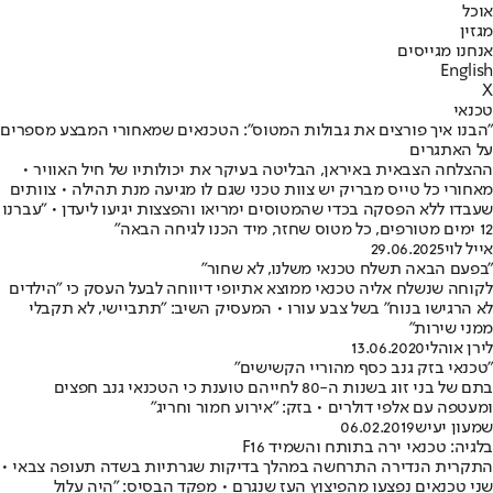
אוכל
מגזין
אנחנו מגייסים
English
X
טכנאי
"הבנו איך פורצים את גבולות המטוס": הטכנאים שמאחורי המבצע מספרים
על האתגרים
ההצלחה הצבאית באיראן, הבליטה בעיקר את יכולותיו של חיל האוויר •
מאחורי כל טייס מבריק יש צוות טכני שגם לו מגיעה מנת תהילה • צוותים
שעבדו ללא הפסקה בכדי שהמטוסים ימריאו והפצצות יגיעו ליעדן • "עברנו
12 ימים מטורפים, כל מטוס שחזר, מיד הכנו לגיחה הבאה"
אייל לוי
29.06.2025
"בפעם הבאה תשלח טכנאי משלנו, לא שחור"
לקוחה שנשלח אליה טכנאי ממוצא אתיופי דיווחה לבעל העסק כי "הילדים
לא הרגישו בנוח" בשל צבע עורו • המעסיק השיב: "תתביישי, לא תקבלי
ממני שירות"
לירן אוהלי
13.06.2020
"טכנאי בזק גנב כסף מהוריי הקשישים"
בתם של בני זוג בשנות ה-80 לחייהם טוענת כי הטכנאי גנב חפצים
ומעטפה עם אלפי דולרים • בזק: "אירוע חמור וחריג"
שמעון יעיש
06.02.2019
בלגיה: טכנאי ירה בתותח והשמיד F16
התקרית הנדירה התרחשה במהלך בדיקות שגרתיות בשדה תעופה צבאי •
שני טכנאים נפצעו מהפיצוץ העז שנגרם • מפקד הבסיס: "היה עלול