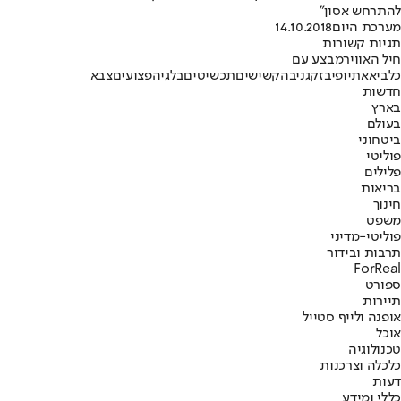
להתרחש אסון"
מערכת היום
14.10.2018
תגיות קשורות
חיל האוויר
מבצע עם
כלביא
אתיופי
בזק
גניבה
קשישים
תכשיטים
בלגיה
פצועים
צבא
חדשות
בארץ
בעולם
ביטחוני
פוליטי
פלילים
בריאות
חינוך
משפט
פוליטי-מדיני
תרבות ובידור
ForReal
ספורט
תיירות
אופנה ולייף סטייל
אוכל
טכנולוגיה
כלכלה וצרכנות
דעות
כללי ומידע