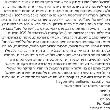
"ישראל היום" הוא גוף תקשורת שנוסד מתוך האמונה שהציבור הישראלי
ראוי לעיתונות טובה יותר, מאוזנת יותר ומדויקת יותר. עיתונות שמדברת
ולא צועקת. עיתונות אמינה, אובייקטיבית ועניינית. עיתונות אחרת וללא
תשלום. המהדורה המודפסת הראשונה פורסמה ב-30 ביולי 2007, וב-2010
הפך "ישראל היום" לעיתון הישראלי בעל שיעור החשיפה הגבוה ביותר בימי
חול. מו"ל העיתון היא ד"ר מרים אדלסון. העורך הראשי הוא עמר לחמנוביץ,
והעורך המייסד הוא עמוס רגב. אתרי האינטרנט של "ישראל היום" בעברית
ובאנגלית, כמו כן היישומונים (אפליקציות) לאנדרואיד ול-iOS, מציגים
חדשות מסביב לשעון, תוכן בלעדי, מבזקים ועדכונים, ניתוחים ופרשנויות,
וידיאו, פודקאסטים ושידורים חיים. פלטפורמות הדיגיטל של "ישראל היום"
כוללות ערוצי חדשות ודעות, תרבות ובידור, לייף סטייל, טכנולוגיה, ספורט,
כלכלה וצרכנות, בריאות, חיילים, אוכל, יהדות, תיירות ורכב. ב-2021 עלו
לאוויר האתר החדש והיישומון החדש של "ישראל היום" בעברית, במטרה
לספק לגולשים חוויה מהירה, עדכנית, בטוחה ונוחה. תכני המהדורה
המודפסת של העיתון זמינים גם באתר, במהדורה יומית מקוונת, ואפשר
לקבל אותם גם בניוזלטר. מועדון ההטבות הייחודי "הקליקה של ישראל
היום" מציע לגולשי האתר הנחות ומבצעים על מוצרים ושירותים. ישראל
היום פתוח להערות, לביקורת ולהצעות לשיפור מקהל הקוראים. פנו אלינו
במייל hayom@israelhayom.co.il.
יום שני, 27.4.2026
י' באייר תשפ"ו
חדשות
דעות
ספורט
ForReal
תרבות ובידור