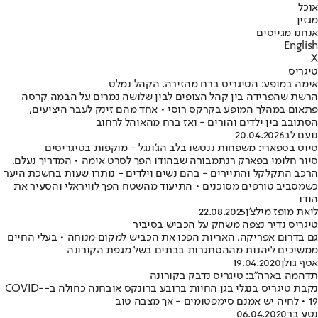
אוכל
מגזין
אנחנו מגייסים
English
X
טיגריס
אימה במופע: הטיגריס ברח מהזירה, הקהל נמלט
הרשת שהפרידה בין קהל הצופים לבין שלושה נמרים על הבמה קרסה
פתאום במהלך המופע בקרקס רוסי • אחד מהם זינק לעבר היציעים,
הסתובב בין ילדים והורים - ואז ברח מהאוהל לרחוב
נועם לב
20.04.2026
סיוט בספארי: משפחות ננטשו בלב הג'ונגל - מוקפות בטיגריסים
סיור חלומי בפארק רנתמבורה שבהודו הפך לסרט אימה • המדריך נעלם,
הרכב התקלקל והתיירים - בהם נשים וילדים - נותרו שעות בחשכת היער
כשמסביב טורפים מסוכנים • התיעוד מהשטח הפך לוויראלי והסעיר את
הודו
ליאת מופז מילצ'ן
22.08.2025
טיגריס נדיר נצפה משחק על הכביש בסיביר
גם בדרום אפריקה, האריות הפכו את הכביש למקום מנוחה • בעלי החיים
ממשיכים ליהנות מההסתגרות בבתים בשל מגפת הקורונה
אסף גולן
19.04.2020
תדהמה בארה"ב: טיגריס נדבק בקורונה
נקבת טיגריס בנגלי בגן החיות ברובע ברונקס אובחנה כחולה ב-COVID-
19 • לחיה יש אמנם סימפטומים - אך מצבה טוב
נטע בר
06.04.2020