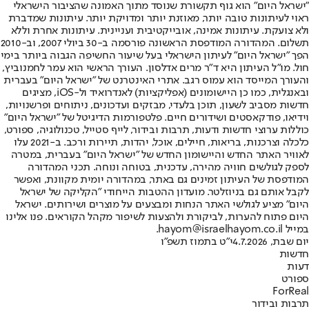
"ישראל היום" הוא גוף תקשורת שנוסד מתוך האמונה שהציבור הישראלי
ראוי לעיתונות טובה יותר, מאוזנת יותר ומדויקת יותר. עיתונות שמדברת
ולא צועקת. עיתונות אמינה, אובייקטיבית ועניינית. עיתונות אחרת וללא
תשלום. המהדורה המודפסת הראשונה פורסמה ב-30 ביולי 2007, וב-2010
הפך "ישראל היום" לעיתון הישראלי בעל שיעור החשיפה הגבוה ביותר בימי
חול. מו"ל העיתון היא ד"ר מרים אדלסון. העורך הראשי הוא עמר לחמנוביץ,
והעורך המייסד הוא עמוס רגב. אתרי האינטרנט של "ישראל היום" בעברית
ובאנגלית, כמו כן היישומונים (אפליקציות) לאנדרואיד ול-iOS, מציגים
חדשות מסביב לשעון, תוכן בלעדי, מבזקים ועדכונים, ניתוחים ופרשנויות,
וידיאו, פודקאסטים ושידורים חיים. פלטפורמות הדיגיטל של "ישראל היום"
כוללות ערוצי חדשות ודעות, תרבות ובידור, לייף סטייל, טכנולוגיה, ספורט,
כלכלה וצרכנות, בריאות, חיילים, אוכל, יהדות, תיירות ורכב. ב-2021 עלו
לאוויר האתר החדש והיישומון החדש של "ישראל היום" בעברית, במטרה
לספק לגולשים חוויה מהירה, עדכנית, בטוחה ונוחה. תכני המהדורה
המודפסת של העיתון זמינים גם באתר, במהדורה יומית מקוונת, ואפשר
לקבל אותם גם בניוזלטר. מועדון ההטבות הייחודי "הקליקה של ישראל
היום" מציע לגולשי האתר הנחות ומבצעים על מוצרים ושירותים. ישראל
היום פתוח להערות, לביקורת ולהצעות לשיפור מקהל הקוראים. פנו אלינו
במייל hayom@israelhayom.co.il.
יום שבת, 4.7.2026
י"ט בתמוז תשפ"ו
חדשות
דעות
ספורט
ForReal
תרבות ובידור