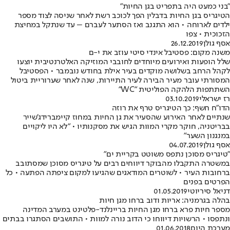
"בני כמעט היה בתפריט בגן החיות"
הטיגריס בגן החיות בדבלין הפך לכוכב רשת לאחר שניסה לצוד מספר
ילדים לארוחה • הוא התגנב ואז הסתער לעברם – עד שנתקל במחיצת
הזכוכית • צפו
אסף גולן
26.12.2019
משנה מקום: פסטיבל אינדי סיטי עוזב את י-ם
שלל הופעות ואירועים מיוחדים לחובבי המוזיקה האלטרנטיבית יוצעו
לקהל הרחב בשלושה מוקדים בעיר אילת בחודש נובמבר • הפסטיבל
המסורתי עובר מעיר הבירה לעיר התיירות, שנה לאחר שערוריית ביטול
השתתפות הלהקה הפוליטית "WC"
רז ישראלי
03.10.2019
הדו"ח חשף: כך הטיגריס טרף את רוזה
שנתיים לאחר האירוע שהסעיר את גן החיות במחוז קיימברידג'שייר
בבריטניה, חוקר מקרי המוות הגיש את מסקנותיו • "לא היו ליקויים
במנגנון השער"
אסף גולן
04.07.2019
"טיגריס מסוכן נתפס משוטט בקריית ים"
במשטרה התקבלו מהבוקר דיווחים רבים על טיגריס מסוכן שמסתובב
ברחובות העיר • לשוטרים המודאגים שהגיעו למקום ציפתה הפתעה • כל
הפרטים בפנים
דניאל סיריוטי
01.05.2019
בהלה בגרמניה: אריות ודוב ברחו מגן חיות
מספר חיות פרא ברחו מגן החיות בריינלנד-פלטינט במערב המדינה
ונתפסו • הרשויות דיווחו כי הדוב נורה למוות • התושבים הסתגרו בבתים
מערכת היום
01.06.2018