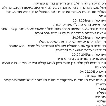
הטיגריס העזתי החל בחיים חדשים בדרום אפריקה
ניצל מכלוב גן החיות הקטן והגרוע בעולם • חי כיום בשמורת טבע הגדולה
באלפי מונים, עם עשרות טיגרסים • עם הטיפול הנכון יחיה עוד עשרות
שנים
מערכת היום
20.11.2016
סין: אישה הותקפה ע"י טיגריס ומתה
טיגריס גרר אישה שיצאה מרכב בעת טיול בספארי ופצע אותה קשה • אמה
שבאה לעזרתה הותקפה על ידי טיגריס אחר ומתה
מערכת היום
24.07.2016
ניו זילנד: טיגריס ישראלי טרף את המטפלת שלו
הטיגריס תקף את המטפלת שלו ולא הותיר לה כל סיכוי • הוא הועבר
לבידוד ונשקלת האפשרות להרדימו
מערכת היום
20.09.2015
צפו: גורים חמודים של טיגריס נדיר
גורי טיגריס לבן נולדו בגן חיות ביפן לאמא קרלה והאבא רוקי • הנה הצצה
ראשונה
רויטרס
04.02.2015
תגיות קשורות
גן חיות
בעלי חיים
דרום אפריקה
קורונה
גני חיות
נמר
ירושלים
ספארי
סין
עזה
חדשות
בארץ
בעולם
ביטחוני
פוליטי
פלילים