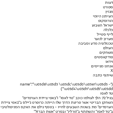
דעות
ספורט
מגזין
העיתון היומי
הורוסקופ
ישראל השבוע
כלכלה
לייף סטייל
מעריב לנוער
טכנולוגיה מדע וסביבה
העולם
משחקים
פודקאסטים
וידאו
אנחנו מגייסים
X
שיתוף כתבה
{"name":"\u05d8\u05d3 \u05dc\u05d0\u05e1\u05d5 -
\u05d4\u05d9\u05d5\u05dd"}
טד לאסו
בגיל 72: הלך לעולמו כוכב "טד לאסו" ו"באפי ציידת הערפדים"
השחקן הבריטי אשר פריצת הדרך שלו הייתה כרופרט ג'יילס ב"באפי ציידת
הערפדים" מת בשנות השבעים לחייו • בנוסף גילם את האקס המניפולטיבי
ב"טד לאסו" והשתתף ב"מרלין" ובסרט "אשת הברזל"