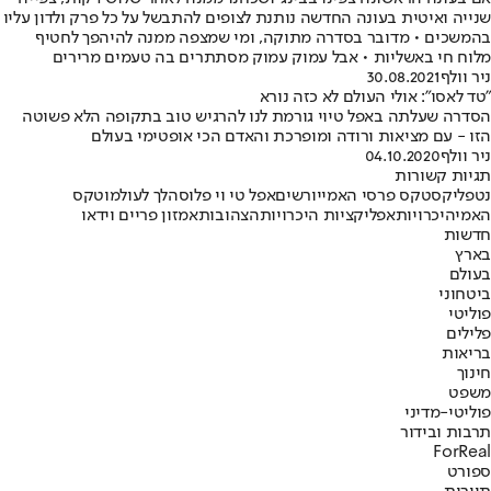
שנייה ואיטית בעונה החדשה נותנת לצופים להתבשל על כל פרק ולדון עליו
בהמשכים • מדובר בסדרה מתוקה, ומי שמצפה ממנה להיהפך לחטיף
מלוח חי באשליות • אבל עמוק עמוק מסתתרים בה טעמים מרירים
ניר וולף
30.08.2021
"טד לאסו": אולי העולם לא כזה נורא
הסדרה שעלתה באפל טיוי גורמת לנו להרגיש טוב בתקופה הלא פשוטה
הזו - עם מציאות ורודה ומופרכת והאדם הכי אופטימי בעולם
ניר וולף
04.10.2020
תגיות קשורות
נטפליקס
טקס פרסי האמי
יורשים
אפל טי וי פלוס
הלך לעולמו
טקס
האמי
היכרויות
אפליקציות היכרויות
הצהובות
אמזון פריים וידאו
חדשות
בארץ
בעולם
ביטחוני
פוליטי
פלילים
בריאות
חינוך
משפט
פוליטי-מדיני
תרבות ובידור
ForReal
ספורט