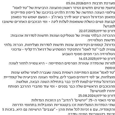
מערכת תרבות היום
05.06.2026
נחשף: פרטים חדשים וטיזר ראשון מהעונה הרביעית של "טד לאסו"
צילומי העונה החדשה של סדרת הלהיט בכיכובו של ג'ייסון סודייקיס
כמאמן הכדורגל הנערץ יצאו לדרך בארה"ב • הפעם ישמש טד כמאמן
קבוצת נשים כושלת ששואפת לעלות ליגה • ומי הכוכבים האחרים שישובו
למגרש?
דורון פרידמן
22.07.2025
ההכרזה הבלתי צפויה של נטפליקס ועונות חדשות לסדרות אהובות:
חדשות הטלוויזיה
כדורגל, קוסמים וקידוחים: עונות חדשות לסדרות מצליחות, הכרזה בלתי
צפויה לגבי "טד לאסו" והתפקיד המפתיע של דניאל רדקליף • עדכוני
הטלוויזיה הכי חמים מסוף השבוע
דורון פרידמן
16.03.2025
למרות שהסדרה עטורת הפרסים הסתיימה - היא צפויה לחזור לעונה
נוספת
"טד לאסו" אמנם הסתיימה רשמית בשנה שעברה לאחר שלוש עונות
מוצלחות, אך לפי דיווחים מעבר לים, צילומי העונה הרביעית של קומדיית
הכדורגל עתידים לצאת לדרך כבר בתחילת השנה הבאה, ושלושה
מהכוכבים הראשיים שלה כבר בפנים • ומי עוד מחברי ההרכב הפותח
יחזרו למגרשים?
דורון פרידמן
25.08.2024
פרסי האמי ה-75: "יורשים" ו"הדוב" הן הזוכות הגדולות
שתי הסדרות המצליחות זכו בקטגוריות המובילות בתחומי הדרמה
והקומדיה, עם 6 זכיות לכל אחת מהן • "עצבים" הרשימה גם היא, בזכות 5
זכיות בקטגוריות המיני-סדרה