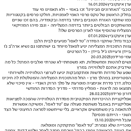
ערן איצקוביץ
16.01.2024
כוכבי "האחרונים מבינינו" זכו באמי - ולא תאמינו מי עוד
בחלק הראשון של טקס פרסי האמי לאמנויות, חולקו פרסים בקטגוריות
כמו שחקני האורח הטובים ביותר בדרמה ובקומדיה, בהם זכו שניים
מהשחקנים הבולטים ביותר בדרמה המצליחה • וגם: מיהו המוזיקאי
המצליח שהוסיף אמי לארון הפרסים שלו?
ערן איצקוביץ
07.01.2024
כבוד גדול: שחקני הסדרה "טד לאסו" מגיעים לבית הלבן
צוות התוכנית המצליחה יגיע לפאנל מיוחד בו ישתתפו גם נשיא ארה"ב ג'ו
ביידן ורעייתו ג'יל ביידן • כל הפרטים
עמי פרידמן
20.03.2023
נשים לוהטות ומחשמלות, תא משפחתי לא שגרתי ואלביס המרגל: כל מה
שידביק אתכם לטלוויזיה במרץ
שפע של סדרות חדשות ומתקמבקות יגיעו לערוצי הטלוויזיה ולשירותי
הסטרימינג במהלך מרץ • החל מהתוכנית המצליחה והמטלטלת לה חיכינו
כולנו, דרך סדרת אנימציה מופרעת על מלך הרוק האגדי - אין סיכוי שלא
תמצאו מה לראות • ממליץ סדרתי - מדריך הסדרות החודשי
דורון פרידמן
28.02.2023
אפליקציית ההיכרויות הפיקטיבית מסדרת הטלוויזיה שהפכה למציאות
אפליקציית באמבל משתפת פעולה עם "טד לאסו", ומשיקה אפשרות
להתאמה בין משתמשים אקראיים, בלי שייחשפו למראה החיצוני של הצד
השני • הייתם מנסים?
ענבל חייט
13.10.2022
סוכרייה שלא נגמרת: "טד לאסו" מתקתקה ומופלאה
אם בעונה הראשונה צפינו בבינג' ושכחנו ממנה לאחר שלוש דקות, צפייה