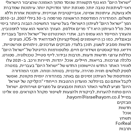
"ישראל היום" הוא גוף תקשורת שנוסד מתוך האמונה שהציבור הישראלי
ראוי לעיתונות טובה יותר, מאוזנת יותר ומדויקת יותר. עיתונות שמדברת
ולא צועקת. עיתונות אמינה, אובייקטיבית ועניינית. עיתונות אחרת וללא
תשלום. המהדורה המודפסת הראשונה פורסמה ב-30 ביולי 2007, וב-2010
הפך "ישראל היום" לעיתון הישראלי בעל שיעור החשיפה הגבוה ביותר בימי
חול. מו"ל העיתון היא ד"ר מרים אדלסון. העורך הראשי הוא עמר לחמנוביץ,
והעורך המייסד הוא עמוס רגב. אתרי האינטרנט של "ישראל היום" בעברית
ובאנגלית, כמו כן היישומונים (אפליקציות) לאנדרואיד ול-iOS, מציגים
חדשות מסביב לשעון, תוכן בלעדי, מבזקים ועדכונים, ניתוחים ופרשנויות,
וידיאו, פודקאסטים ושידורים חיים. פלטפורמות הדיגיטל של "ישראל היום"
כוללות ערוצי חדשות ודעות, תרבות ובידור, לייף סטייל, טכנולוגיה, ספורט,
כלכלה וצרכנות, בריאות, חיילים, אוכל, יהדות, תיירות ורכב. ב-2021 עלו
לאוויר האתר החדש והיישומון החדש של "ישראל היום" בעברית, במטרה
לספק לגולשים חוויה מהירה, עדכנית, בטוחה ונוחה. תכני המהדורה
המודפסת של העיתון זמינים גם באתר, במהדורה יומית מקוונת, ואפשר
לקבל אותם גם בניוזלטר. מועדון ההטבות הייחודי "הקליקה של ישראל
היום" מציע לגולשי האתר הנחות ומבצעים על מוצרים ושירותים. ישראל
היום פתוח להערות, לביקורת ולהצעות לשיפור מקהל הקוראים. פנו אלינו
במייל hayom@israelhayom.co.il.
מבזקים
חדשות
אוכל
תשחץ
ForReal
תרבות