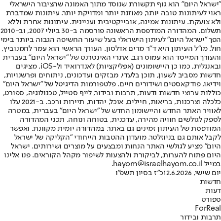
"ישראל היום" הוא גוף תקשורת שנוסד מתוך האמונה שהציבור הישראלי
ראוי לעיתונות טובה יותר, מאוזנת יותר ומדויקת יותר. עיתונות שמדברת
ולא צועקת. עיתונות אמינה, אובייקטיבית ועניינית. עיתונות אחרת וללא
תשלום. המהדורה המודפסת הראשונה פורסמה ב-30 ביולי 2007, וב-2010
הפך "ישראל היום" לעיתון הישראלי בעל שיעור החשיפה הגבוה ביותר בימי
חול. מו"ל העיתון היא ד"ר מרים אדלסון. העורך הראשי הוא עמר לחמנוביץ,
והעורך המייסד הוא עמוס רגב. אתרי האינטרנט של "ישראל היום" בעברית
ובאנגלית, כמו כן היישומונים (אפליקציות) לאנדרואיד ול-iOS, מציגים
חדשות מסביב לשעון, תוכן בלעדי, מבזקים ועדכונים, ניתוחים ופרשנויות,
וידיאו, פודקאסטים ושידורים חיים. פלטפורמות הדיגיטל של "ישראל היום"
כוללות ערוצי חדשות ודעות, תרבות ובידור, לייף סטייל, טכנולוגיה, ספורט,
כלכלה וצרכנות, בריאות, חיילים, אוכל, יהדות, תיירות ורכב. ב-2021 עלו
לאוויר האתר החדש והיישומון החדש של "ישראל היום" בעברית, במטרה
לספק לגולשים חוויה מהירה, עדכנית, בטוחה ונוחה. תכני המהדורה
המודפסת של העיתון זמינים גם באתר, במהדורה יומית מקוונת, ואפשר
לקבל אותם גם בניוזלטר. מועדון ההטבות הייחודי "הקליקה של ישראל
היום" מציע לגולשי האתר הנחות ומבצעים על מוצרים ושירותים. ישראל
היום פתוח להערות, לביקורת ולהצעות לשיפור מקהל הקוראים. פנו אלינו
במייל hayom@israelhayom.co.il.
יום שישי, 12.6.2026
כ"ז בסיון תשפ"ו
חדשות
דעות
ספורט
ForReal
תרבות ובידור