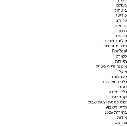
בארץ
בעולם
ביטחוני
פוליטי
פלילים
בריאות
חינוך
משפט
פוליטי-מדיני
תרבות ובידור
ForReal
ספורט
תיירות
אופנה ולייף סטייל
אוכל
טכנולוגיה
כלכלה וצרכנות
דעות
כללי ומידע
דף הבית
זמני כניסת וצאת שבת
מגזין השבוע
בחירות 2026
אודות
צור קשר