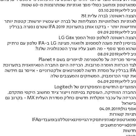
סמארטפון ומחשב כפולי מסך ואוזניות שמתרגמות מ-60 שפות
ניב ליליאן
03.10.2019
הצצה ראשונה: ג'ברה עלית 75t
לאוזניות האלחוטיות המצליחות של ג'ברה יש עכשיו יורשות: קטנות יותר
וחדישות יותר • בדקנו אותן בתערוכת IFA 2019 שטרם נסגרה בברלין
ניב ליליאן
09.09.2019
הצצה ראשונה לטלפון כפול המסך LG G8x
בניסיון לתת מענה לסמסונג ולוואווי, מציגה LG ב-IFA טלפון עם נרתיק
שהוא מסך נוסף • מה חשב עליו עורך הטכנולוגיה שלנו?
ניב ליליאן
08.09.2019
אייסר מכריזה על פלטפורמה לגיימרים בשם Planet 9
לצד הכרזות חומרה מרובות, הכריזה היום החברה הטאיוואנית בתערוכת
IFA בברלין על מסדת חדשה לספורטאים אלקטרוניים • אייסר גם חידשה
את קווי הכרומבוק, המשחקים והמעצבים שלה
ניב ליליאן
04.09.2019
המוצרים החדשים והמסקרנים של Logitech
החברה הוותיקה, העוסקת בפיתוח וייצור ציוד מחשוב היקפי מתקדם,
הכריזה על עכבר ומקלדת חדשים כחלק מסדרת העלית MX • בקרוב גם
בישראל
אסף גולן
04.09.2019
תגיות קשורות
סמארטפונים
אוזניות
סקירה
גיימינג
אינטל
לנובו
מעבדים
IFA
2019
אייסר
מחשבים
חדשות