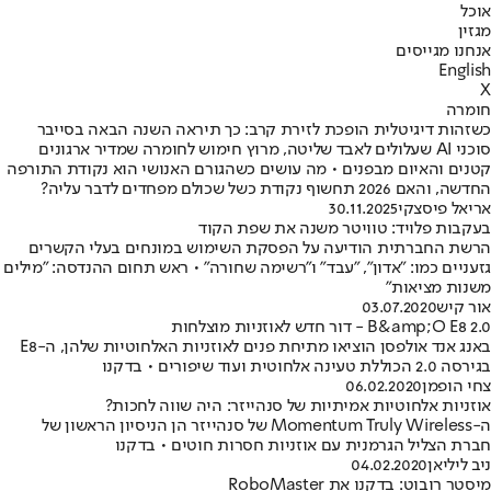
אוכל
מגזין
אנחנו מגייסים
English
X
חומרה
כשזהות דיגיטלית הופכת לזירת קרב: כך תיראה השנה הבאה בסייבר
סוכני AI שעלולים לאבד שליטה, מרוץ חימוש לחומרה שמדיר ארגונים
קטנים והאיום מבפנים • מה עושים כשהגורם האנושי הוא נקודת התורפה
החדשה, והאם 2026 תחשוף נקודת כשל שכולם מפחדים לדבר עליה?
אריאל פיסצקי
30.11.2025
בעקבות פלויד: טוויטר משנה את שפת הקוד
הרשת החברתית הודיעה על הפסקת השימוש במונחים בעלי הקשרים
גזעניים כמו: "אדון", "עבד" ו"רשימה שחורה" • ראש תחום ההנדסה: "מילים
משנות מציאות"
אור קיש
03.07.2020
B&amp;O E8 2.0 - דור חדש לאוזניות מוצלחות
באנג אנד אולפסן הוציאו מתיחת פנים לאוזניות האלחוטיות שלהן, ה-E8
בגירסה 2.0 הכוללת טעינה אלחוטית ועוד שיפורים • בדקנו
צחי הופמן
06.02.2020
אוזניות אלחוטיות אמיתיות של סנהייזר: היה שווה לחכות?
ה-Momentum Truly Wireless של סנהייזר הן הניסיון הראשון של
חברת הצליל הגרמנית עם אוזניות חסרות חוטים • בדקנו
ניב ליליאן
04.02.2020
מיסטר רובוט: בדקנו את RoboMaster