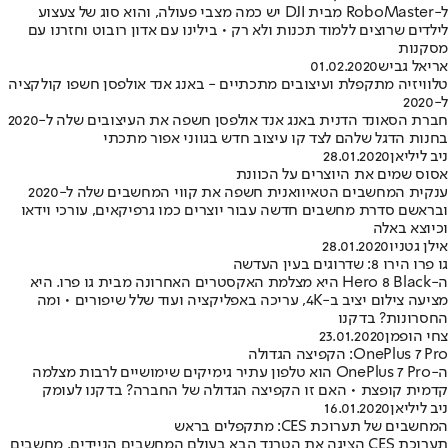
ל-RoboMaster מבית DJI יש כמה מצבי פעולה, והוא סוג של צעצוע
לילדים שרוצים ללמוד תכנות ולא רק • בילינו עם אדון רובוט וחזרנו עם
מסקנות
אריאל גביש
01.02.2020
טלוויזיה מתקפלת ועיצובים מתכתיים - באנג אנד אולפסן חשפו קולקציה
ל-2020
חברת הסאונד הדנית באנג אנד אולפסן חשפה את העיצובים שלה ל-2020
בחנות הדגל שלהם לצד קו עיצוב חדש בגווני אפור מתכתי
ניב ליליאן
28.01.2020
אסוס שמים את היוצרים על הכוונת
ענקית המחשבים הטאיוואנית חשפה את קווי המחשבים שלה ל-2020
ובראשם סדרת מחשבים חדשה עבור יוצרים כמו גרפיקאים, עורכי וידאו
וכיוצא באלה
אילן גטניו
28.01.2020
גו פרו הירו 8: שדרוגים בעין העדשה
ה-Hero 8 Black היא מצלמת האקסטרים האחרונה מבית גו פרו. היא
מציעה צילום יציב ב-4K, עריכה באפליקציה ועוד שלל שיפורים • ומה
החסרונות? בדקנו
צחי הופמן
23.01.2020
OnePlus 7 Pro: הקפיצה הגדולה
ה-OnePlus 7 Pro הוא טלפון עתיר גימיקים שימושיים לרבות מצלמה
קדמית קופצת • האם זו הקפיצה הגדולה של החברה? בדקנו לעומק
ניב ליליאן
16.01.2020
המחשבים של תערוכת CES: מתקפלים בראש
תערוכת CES הציגה את הטרנד הבא בעולם המחשבים הניידים, מחשבים