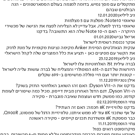
מתקפלים עם מסך גמיש, בדומה למגמה בעולם הסמארטפונים • הנה
הבולטים שבהם
ניב ליליאן
12.01.2020
שיאומי Note10: מפלצת עם 5 מצלמות
שיאומי בדרך למעלה, אבל עדיין לא הצליחה לפצח את הנישה של מכשירי
היוקרה • האם ה-Note 10 שלה הוא התשובה? בדקנו
אריאל גביש
01.01.2020
אנקר נכנסת רשמית לישראל
ענקית הגאדג'טים הסינית Anker מקימה נציגות מקומית על מנת לחזק
את הקשר עם מפיצים כאן • תציע את כלל המוצרים שלה לקהל הישראלי
ניב ליליאן
23.12.2019
ג'ברה עילית 75t האלחוטיות עלו לישראל
היורשות של דגם ה-65t הפופולרי והמצליח של ג'ברה עושות עליה לישראל
• קטנות יותר ועם חיי סוללה מרשימים ב-699 שקלים
אילן גטניו
11.12.2019
בדקנו את ה-Dyson V11: האם זהו השואב האלחוטי החזק בשוק?
ה-Dyson V11, דגם הדגל האחרון מבית דייסון, מכיל כמה שיפורים לעומת
קודמו, כמו ממשק חדש ועוצמת שאיבה מוגברת • סקירה
צחי הופמן
02.12.2019
בדקנו טלוויזיית 8K חכמה: האם זה העתיד?
על אף שתכני 8K עוד לא ממש איתנו, טלוויזיית הדגל של סמסונג, Q900R,
כבר מספקת 8K ומשדרגת תכנים קיימים • סקירה ראשונה
צחי הופמן
11.11.2019
מיקרוסופט רואים כפול
באירוע עמוס מוצרים הכריזה מיקרוסופט על לא פחות מ-6 מכשירים, בהם