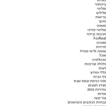
בעולם
ביטחוני
פוליטי
פלילים
בריאות
חינוך
משפט
פוליטי-מדיני
תרבות ובידור
ForReal
ספורט
תיירות
אופנה ולייף סטייל
אוכל
טכנולוגיה
כלכלה וצרכנות
דעות
כללי ומידע
דף הבית
זמני כניסת וצאת שבת
מגזין השבוע
בחירות 2026
אודות
צור קשר
נבחרת הכתבים והפרשנים