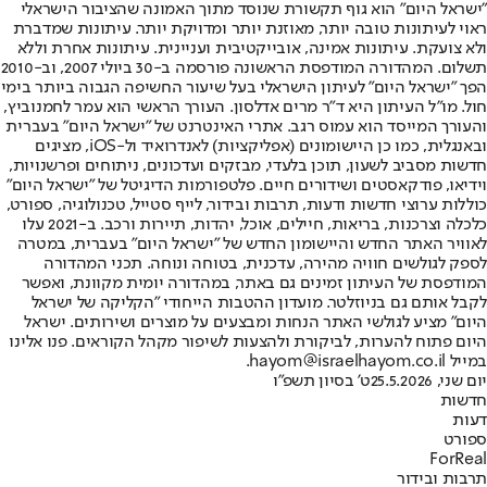
"ישראל היום" הוא גוף תקשורת שנוסד מתוך האמונה שהציבור הישראלי
ראוי לעיתונות טובה יותר, מאוזנת יותר ומדויקת יותר. עיתונות שמדברת
ולא צועקת. עיתונות אמינה, אובייקטיבית ועניינית. עיתונות אחרת וללא
תשלום. המהדורה המודפסת הראשונה פורסמה ב-30 ביולי 2007, וב-2010
הפך "ישראל היום" לעיתון הישראלי בעל שיעור החשיפה הגבוה ביותר בימי
חול. מו"ל העיתון היא ד"ר מרים אדלסון. העורך הראשי הוא עמר לחמנוביץ,
והעורך המייסד הוא עמוס רגב. אתרי האינטרנט של "ישראל היום" בעברית
ובאנגלית, כמו כן היישומונים (אפליקציות) לאנדרואיד ול-iOS, מציגים
חדשות מסביב לשעון, תוכן בלעדי, מבזקים ועדכונים, ניתוחים ופרשנויות,
וידיאו, פודקאסטים ושידורים חיים. פלטפורמות הדיגיטל של "ישראל היום"
כוללות ערוצי חדשות ודעות, תרבות ובידור, לייף סטייל, טכנולוגיה, ספורט,
כלכלה וצרכנות, בריאות, חיילים, אוכל, יהדות, תיירות ורכב. ב-2021 עלו
לאוויר האתר החדש והיישומון החדש של "ישראל היום" בעברית, במטרה
לספק לגולשים חוויה מהירה, עדכנית, בטוחה ונוחה. תכני המהדורה
המודפסת של העיתון זמינים גם באתר, במהדורה יומית מקוונת, ואפשר
לקבל אותם גם בניוזלטר. מועדון ההטבות הייחודי "הקליקה של ישראל
היום" מציע לגולשי האתר הנחות ומבצעים על מוצרים ושירותים. ישראל
היום פתוח להערות, לביקורת ולהצעות לשיפור מקהל הקוראים. פנו אלינו
במייל hayom@israelhayom.co.il.
יום שני, 25.5.2026
ט' בסיון תשפ"ו
חדשות
דעות
ספורט
ForReal
תרבות ובידור