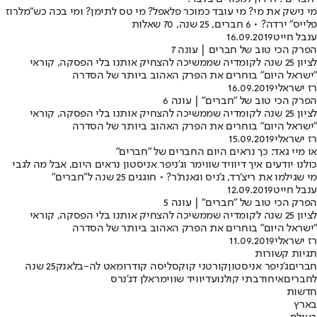
מי נישק את מי? מי עובד כמוכר פלאפל? מי טס לתימן? ומי בכה כש"מלרוז
פלייס" ירדה? • 6 חברים, 25 שנה, 70 שאלות
ענבל חייט
16.09.2019
הפרק הכי טוב של חברים | עונה 7
לציון 25 שנה לקומדיה שממשיכה להצחיק אותנו בלי הפסקה, קוראי
"ישראל היום" בוחרים את הפרק האהוב ביותר של הסדרה
רז ישראלי
16.09.2019
הפרק הכי טוב של "חברים" | עונה 6
לציון 25 שנה לקומדיה שממשיכה להצחיק אותנו בלי הפסקה, קוראי
"ישראל היום" בוחרים את הפרק האהוב ביותר של הסדרה
רז ישראלי
15.09.2019
או מיי גאד: כך נראים היום החברים של "חברים"
כולנו יודעים איך דיוויד שווימר וג'ניפר אניסטון נראים היום, אבל מה לגבי
מי שגילמו את ריצ'רד, ג'ניס וגאנת'ר? • חוגגים 25 שנה ל"חברים"
ענבל חייט
12.09.2019
הפרק הכי טוב של "חברים" | עונה 5
לציון 25 שנה לקומדיה שממשיכה להצחיק אותנו בלי הפסקה, קוראי
"ישראל היום" בוחרים את הפרק האהוב ביותר של הסדרה
רז ישראלי
11.09.2019
תגיות קשורות
חברים
ג'ניפר אניסטון
קורטני קוקס
ליסה קודרו
מאט לה-בלאנק
25 שנה
לחברים
איחוד
בתי קולנוע
דיוויד שווימר
אלן דג'נרס
חדשות
בארץ