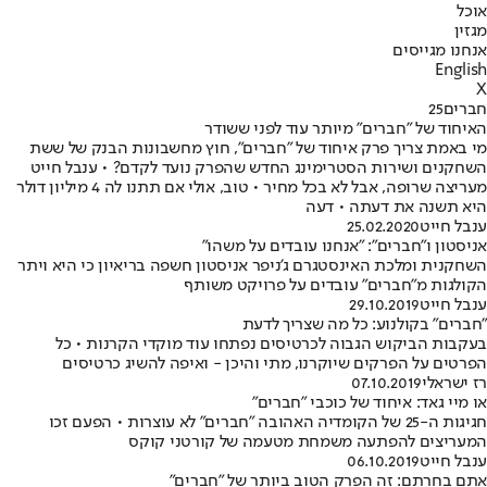
אוכל
מגזין
אנחנו מגייסים
English
X
חברים25
האיחוד של "חברים" מיותר עוד לפני ששודר
מי באמת צריך פרק איחוד של "חברים", חוץ מחשבונות הבנק של ששת
השחקנים ושירות הסטרימינג החדש שהפרק נועד לקדם? • ענבל חייט
מעריצה שרופה, אבל לא בכל מחיר • טוב, אולי אם תתנו לה 4 מיליון דולר
היא תשנה את דעתה • דעה
ענבל חייט
25.02.2020
אניסטון ו"חברים": "אנחנו עובדים על משהו"
השחקנית ומלכת האינסטגרם ג'ניפר אניסטון חשפה בריאיון כי היא ויתר
הקולגות מ"חברים" עובדים על פרויקט משותף
ענבל חייט
29.10.2019
"חברים" בקולנוע: כל מה שצריך לדעת
בעקבות הביקוש הגבוה לכרטיסים נפתחו עוד מוקדי הקרנות • כל
הפרטים על הפרקים שיוקרנו, מתי והיכן - ואיפה להשיג כרטיסים
רז ישראלי
07.10.2019
או מיי גאד: איחוד של כוכבי "חברים"
חגיגות ה-25 של הקומדיה האהובה "חברים" לא עוצרות • הפעם זכו
המעריצים להפתעה משמחת מטעמה של קורטני קוקס
ענבל חייט
06.10.2019
אתם בחרתם: זה הפרק הטוב ביותר של "חברים"