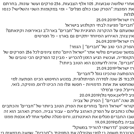
אחרי שלושה שבועות, 105 אלף הצבעות, 236 פרקים ועשר עונות, בחרתם
את המנצח: "הפרק שבו כולם מגלים" • ומי במקומות השני והשלישי? כנסו
לגלות
רז ישראלי
25.09.2019
"חברים" מגיעה לבתי הקולנוע בישראל
שמעתם על ההקרנה החגיגית של "חברים" בארה"ב ובאירופה וקינאתם?
אין צורך, האירוע המיוחד יתקיים גם בארץ • כל הפרטים
רז ישראלי
24.09.2019
הפרק הכי טוב של "חברים" | הגמר!
במשך שבועיים גולשי אתר "ישראל היום" נתנו ציונים לכל 236 הפרקים של
הקומדיה, ועכשיו הגיע הזמן להכריע • מבין 12 הפרקים הכי טובים של
"חברים", איזה לדעתכם הוא הטוב ביותר?
רז ישראלי
21.09.2019
ההפתעה שהכינו גוגל ל"חברים"
לכבוד 25 שנה לסדרה המיתולוגית, במנוע החיפוש הכינו הפתעה למי
שמחפש את אחת הדמויות • חפשו וגלו מה הכינו לרוס, מוניקה, ג'ואי,
רייצ'ל, פיבי וצ'נדלר
ניב ליליאן
,
אסף גולן
20.09.2019
25 שנה "חברים" | הפרק של צביה
קוראי "ישראל היום" בוחרים את הפרק הטוב ביותר של "חברים" והכתבים
שלנו כותבים על הפרק האהוב עליהם • עבור צביה, הפרק האהוב הוא זה
שבו החברים מגלים את האינטרנט, ורוס מגלה שלאף אחד לא אכפת ממנו
צביה בלום
19.09.2019
אניסטון: "נדרשתי להוריד במשקל"
הכוכבת חשפה כי לפני שקיבלה את התפקיד ב"חברים", שמעה מבמאים כי