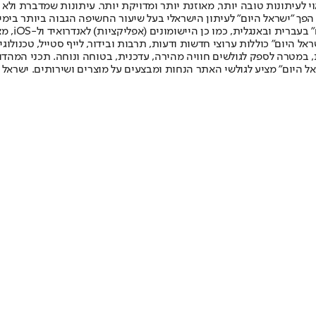
לעיתונות טובה יותר, מאוזנת יותר ומדויקת יותר. עיתונות שמדברת ולא צ
שלום. המהדורה המודפסת הראשונה פורסמה ב-30 ביולי 2007, וב-2010 הפך "ישראל היום" לעיתון הישראלי בעל שי
לחמנוביץ,
ל היום" כוללות ערוצי חדשות ודעות, תרבות ובידור, לייף סטייל, טכנולוגיה
ברית, במטרה לספק לגולשים חוויה מהירה, עדכנית, בטוחה ונוחה. תכני המה
ל היום" מציע לגולשי האתר הנחות ומבצעים על מוצרים ושירותים. ישראל 