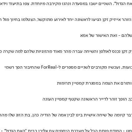
ח הגדול". השניים ישבו במסעדה ונהנו מקירבה מיוחדת. צפו בתיעוד וידא
 וזוהר אייזיק זקן הגיעו לראשונה יחד לאירוע מתוקשר, הצטלמו בחיוך מו
 שלהם - ואת האישור של אמא
בים לשניים מספרים ל-ForReal שהחיבור הפך רשמי
 ותורם את הצמה במסגרת קמפיין תרומות
ר קיומה של שיחה אישית בינו לבין אמה של הודיה כהן, בת הזוג שלו מה
 • המודח פותח הכל על מערכת היחסים עם אלירן בבית "האח הגדול" • "ב