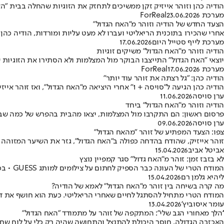
הודיה כהן וזוהר אייזיק זקן ממשיכים לתחזק את הזוגיות שהחלה בבית "הא
מערכת ForReal
23.06.2026
הצעד החדש של הודיה וזוהר מ"האח הגדול"
אחרי שהכירו בתוכנית הריאליטי ועברו לא מעט עליות ומורדות, הודיה כהן
מערכת לייף סטייל היום
17.06.2026
הודיה וזוהר מ"האח הגדול" משיקים זוגיות
יוצאי "האח הגדול" התייצבו הבוקר מול המצלמות ולא הסתירו את הזוגיות
מערכת ForReal
17.06.2026
הודיה כהן: "גל רצתה את זוהר עוד יותר"
הודיה כהן הגיעה ל"סויסה + 1" אחרי היציאה מ"האח הגדול", ואז זוהר אייזיק זקן נכנס לאולפן והשיחה עברה מהר מאוד מהזוגיות שלהם למה שקרה מול גל רובין בבית
ערן סויסה
11.06.2026
הודיה וזוהר מ"האח הגדול" ביחד
פרסום ראשון: הם התקרבו מול המצלמות, יצאו מהבית בהפרש של כמה שבועות, ועכשיו מקור
ערן סויסה
09.06.2026
צפו: הצעד המפתיע של זוהר "מהאח הגדול"
זוהר אייזיק, שהודח בהדחה כפולה ב"האח הגדול", גזר את השיער המזוהה
אביטל אביב
15.04.2026
לא בזבז זמן: זוהר מ"האח גדול" סגר קמפיין נוצץ
המודח הטרי של העונה כבר הספיק לחתום על צילומים למותג GUESS • בכך, הופך זוהר לדייר הראשונה שקטף קמפיין העונה
ליהיא גלמן רם
15.04.2026
מה קרה בשיחה בין זוהר מ"האח הגדול" לאמא של הודיה?
המודח הטרי מתחיל להסתגל לחיים שאחרי הריאליטי. כעת הוא חושף את דב
עומר איסוביץ'
13.04.2026
''הלך מאחורי הגב שלי": המתקפה של זוהר על מתמודד "האח הגדול"
האכזבה הגדולה, חוסר היכולת להתנצל והתחושה שהיה רק כלי על לוח שחמט