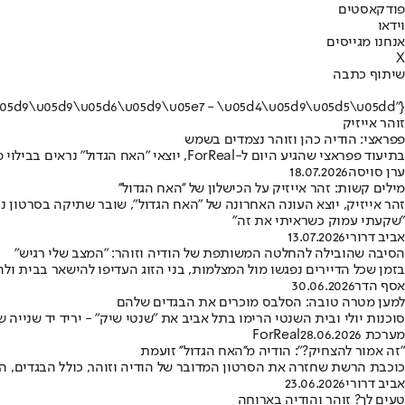
פודקאסטים
וידאו
אנחנו מגייסים
X
שיתוף כתבה
{"name":"\u05d6\u05d5\u05d4\u05e8 \u05d0\u05d9\u05d9\u05d6\u05d9\u05e7 - \u05d4\u05d9\u05d5\u05dd"}
זוהר אייזיק
פפראצי: הודיה כהן וזוהר נצמדים בשמש
בתיעוד פפראצי שהגיע היום ל-ForReal, יוצאי "האח הגדול" נראים בבילוי משותף וצמוד במיוחד
ערן סויסה
18.07.2026
מילים קשות: זהר אייזיק על הכישלון של ''האח הגדול''
זהר אייזיק, יוצא העונה האחרונה של "האח הגדול", שובר שתיקה בסרטון
"שקעתי עמוק כשראיתי את זה"
אביב דרורי
13.07.2026
הסיבה שהובילה להחלטה המשותפת של הודיה וזוהר: "המצב שלי רגיש"
בזמן שכל הדיירים נפגשו מול המצלמות, בני הזוג העדיפו להישאר בבית ול
אסף הדר
30.06.2026
למען מטרה טובה: הסלבס מוכרים את הבגדים שלהם
סוכנות יולי ובית השנטי הרימו בתל אביב את "שנטי שיק" - יריד יד שנייה ש
מערכת ForReal
28.06.2026
"זה אמור להצחיק?": הודיה מ''האח הגדול'' זועמת
כוכבת הרשת שחזרה את הסרטון המדובר של הודיה וזוהר, כולל הבגדים, הפו
אביב דרורי
23.06.2026
טעים לך? זוהר והודיה בארוחה