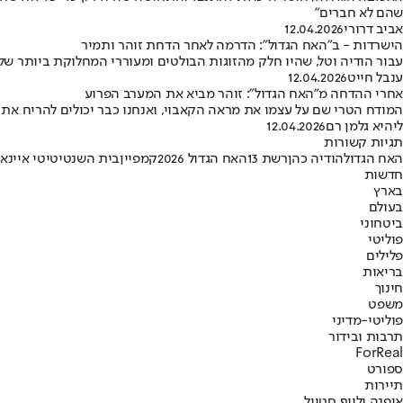
שהם לא חברים"
אביב דרורי
12.04.2026
הישרדות - ב"האח הגדול": הדרמה לאחר הדחת זוהר ותמיר
עבור הודיה וטל, שהיו חלק מהזוגות הבולטים ומעוררי המחלוקת ביותר של
ענבל חייט
12.04.2026
אחרי ההדחה מ"האח הגדול": זוהר מביא את המערב הפרוע
המודח הטרי שם על עצמו את מראה הקאבוי, ואנחנו כבר יכולים להריח את
ליהיא גלמן רם
12.04.2026
תגיות קשורות
האח הגדול
הודיה כהן
רשת 13
האח הגדול 2026
קמפיין
בית השנטי
טיטי איינאו
חדשות
בארץ
בעולם
ביטחוני
פוליטי
פלילים
בריאות
חינוך
משפט
פוליטי-מדיני
תרבות ובידור
ForReal
ספורט
תיירות
אופנה ולייף סטייל