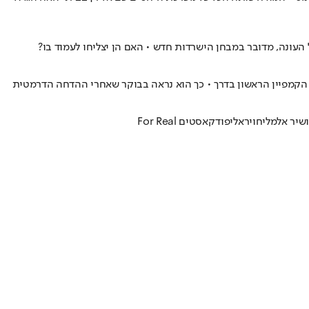
 העונה, מדובר במבחן הישרדות חדש • האם הן יצליחו לעמוד בו?
 הקמפיין הראשון בדרך • כך הוא נראה בבוקר שאחרי ההדחה הדרמטית
שיר אלמליח
ויראלי
פודקאסטים For Real