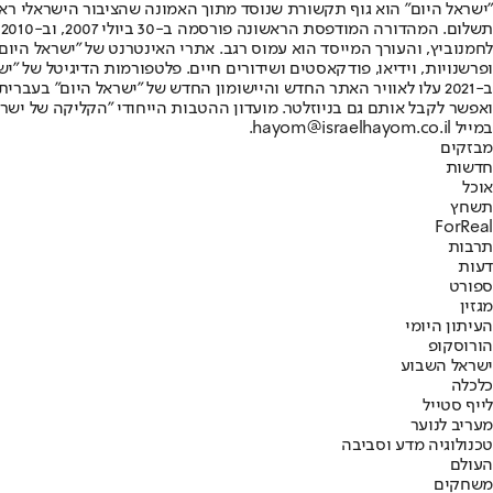
"ישראל היום" הוא גוף תקשורת שנוסד מתוך האמונה שהציבור הישראלי ראוי 
ת
ופרשנויות, וידיאו, פודקאסטים ושידורים חיים. פלטפורמות הדיגיטל של "ישרא
ב-2021 עלו לאוויר האתר החדש והיישומון החדש של "ישראל היום" בע
ואפשר לקבל אותם גם בניוזלטר. מועדון ההטבות הייחודי "הקליקה של ישרא
במייל hayom@israelhayom.co.il.
מבזקים
חדשות
אוכל
תשחץ
ForReal
תרבות
דעות
ספורט
מגזין
העיתון היומי
הורוסקופ
ישראל השבוע
כלכלה
לייף סטייל
מעריב לנוער
טכנולוגיה מדע וסביבה
העולם
משחקים