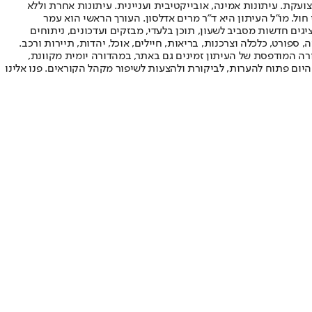
ועקת. עיתונות אמינה, אובייקטיבית ועניינית. עיתונות אחרת וללא
עור החשיפה הגבוה ביותר בימי חול. מו"ל העיתון היא ד"ר מרים אדלסון. העורך הראשי הוא עמר
 והעורך המייסד הוא עמוס רגב. אתרי האינטרנט של "ישראל היום" בעברית ובאנגלית, כמו כן היישומונים (אפליקציות) לאנדרואיד ול-iOS, מציגים חדשות מסביב לשעון, תוכן בלעדי, מבזקים ועדכונים, ניתוחים
, ספורט, כלכלה וצרכנות, בריאות, חיילים, אוכל, יהדות, תיירות ורכב.
דורה המודפסת של העיתון זמינים גם באתר, במהדורה יומית מקוונת,
היום פתוח להערות, לביקורת ולהצעות לשיפור מקהל הקוראים. פנו אלינו