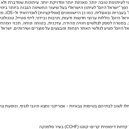
לעיתונות טובה יותר, מאוזנת יותר ומדויקת יותר. עיתונות שמדברת ולא צ
שלום. המהדורה המודפסת הראשונה פורסמה ב-30 ביולי 2007, וב-2010 הפך "ישראל היום" לעיתון הישראלי בעל שי
לחמנוביץ,
ל היום" כוללות ערוצי חדשות ודעות, תרבות ובידור, לייף סטייל, טכנולוגיה
ברית, במטרה לספק לגולשים חוויה מהירה, עדכנית, בטוחה ונוחה. תכני המה
ל היום" מציע לגולשי האתר הנחות ומבצעים על מוצרים ושירותים. ישראל 
חלו לשוב לבתיהם בטיסות צבאיות • אמריקני נמצא חיובי לנגיף, ונוסעת 
קרים-קונגו (CCHF) בעיר סלמנקה