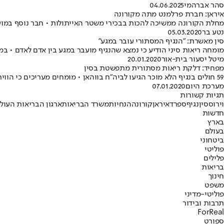
סהר אברהמי
04.06.2025
איראן: חברת פרלמנט מתה מקורונה
מחלת הקורונה ממשיכה להכות בבכירי משטר האייתולות • חבר נוסף במוע
נטע בר
05.03.2020
סין מאשרת: "הנגיף המסתורי עובר במגע"
מומחה ריאות סיני הודיע כי נמצא שהנגיף מועבר במגע בין אדם לאדם • ב
מיטל יסעור בית-אור
20.01.2020
מפחיד: דלקת ריאות מסתורית מתפשטת בסין
59 חולים בנגיף הלא מוכר הגיעו לביה"ח בווהאן • מומחים מעריכים כי הווירוס הועבר מבע"ח • מחשש להתפשטות הנגיף, הועלתה הכוננות במדינות מזרח אסיה
מערכת היום
07.01.2020
תגיות קשורות
וירוס
סין
נגיף
ספרד
איראן
קורונה
הנחיות
משרד הבריאות
ארגון הבריאות העול
חדשות
בארץ
בעולם
ביטחוני
פוליטי
פלילים
בריאות
חינוך
משפט
פוליטי-מדיני
תרבות ובידור
ForReal
ספורט