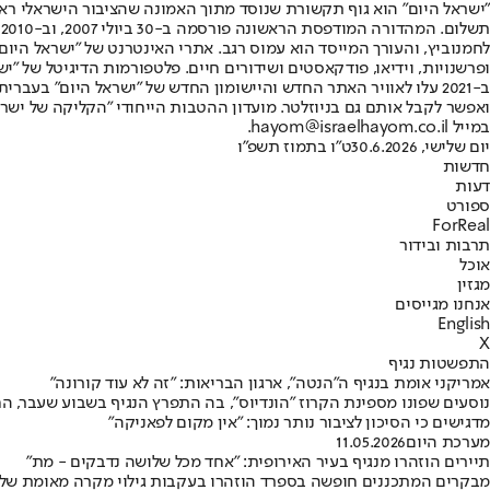
"ישראל היום" הוא גוף תקשורת שנוסד מתוך האמונה שהציבור הישראלי ראוי 
ת
ופרשנויות, וידיאו, פודקאסטים ושידורים חיים. פלטפורמות הדיגיטל של "ישרא
ב-2021 עלו לאוויר האתר החדש והיישומון החדש של "ישראל היום" בע
ואפשר לקבל אותם גם בניוזלטר. מועדון ההטבות הייחודי "הקליקה של ישרא
במייל hayom@israelhayom.co.il.
יום שלישי, 30.6.2026
ט"ו בתמוז תשפ"ו
חדשות
דעות
ספורט
ForReal
תרבות ובידור
אוכל
מגזין
אנחנו מגייסים
English
X
התפשטות נגיף
אמריקני אומת בנגיף ה"הנטה", ארגון הבריאות: "זה לא עוד קורונה"
נוסעים שפונו מספינת הקרוז "הונדיוס", בה התפרץ הנגיף בשבוע שעבר, ה
מדגישים כי הסיכון לציבור נותר נמוך: "אין מקום לפאניקה"
מערכת היום
11.05.2026
תיירים הוזהרו מנגיף בעיר האירופית: "אחד מכל שלושה נדבקים - מת"
מבקרים המתכננים חופשה בספרד הוזהרו בעקבות גילוי מקרה מאומת של קדחת דימומית 