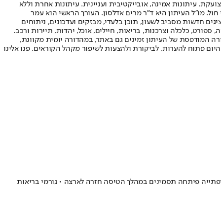
ועקת. עיתונות אמינה, אובייקטיבית ועניינית. עיתונות אחרת וללא
עור החשיפה הגבוה ביותר בימי חול. מו"ל העיתון היא ד"ר מרים אדלסון. העורך הראשי הוא עמר
 והעורך המייסד הוא עמוס רגב. אתרי האינטרנט של "ישראל היום" בעברית ובאנגלית, כמו כן היישומונים (אפליקציות) לאנדרואיד ול-iOS, מציגים חדשות מסביב לשעון, תוכן בלעדי, מבזקים ועדכונים, ניתוחים
, ספורט, כלכלה וצרכנות, בריאות, חיילים, אוכל, יהדות, תיירות ורכב.
דורה המודפסת של העיתון זמינים גם באתר, במהדורה יומית מקוונת,
היום פתוח להערות, לביקורת ולהצעות לשיפור מקהל הקוראים. פנו אלינו
צרפתייה פיתחה תסמינים במהלך הטיסה חזרה לארצה • גורמי בריאות