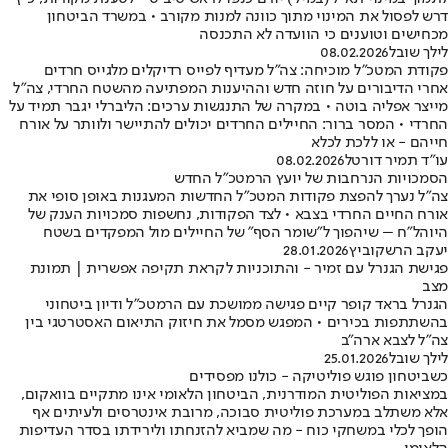
דרש לפסול את המינוי מתוך כוונה למנות מקורב • במשרד הביטחון
מכחישים וטוענים כי הוועדה לא התכנסה
לילך שובל
08.02.2026
פקודת המטכ"ל מוכיחה: צה"ל מעדיף לפייס רדיקלים מלגייס חרדים
אחרי הדיבורים על חוזה חדש וההיענות המפתיעה מהשטח החרדי, צה"ל
מייצר אפליה בוטה • במקרה של התנגשות ערכים: הליברלי יגבר תמיד על
החרדי • המסר ברור: החיילים החרדים יכולים להתיישר ולוותר על אורח
חייהם - או ללכת לכלא
עו"ד תמיר דורטל
08.02.2026
הסמכויות הנרחבות של יועץ הרמטכ"ל החדש
צה"ל נערך להפצת פקודות המטכ"ל החדשות המעגנות באופן סופי את
אורח החיים החרדי בצבא • לצד הפקודות, נחשפות סמכויות הענק של
היוהל"ח – שיהפוך ל"שומר הסף" של החיילים מול המפקדים בשטח
יעקב הרשקוביץ
28.01.2026
פגישת הגנרל עם זמיר - והתוכניות לקראת תקיפה אפשרית | תמונת
מצב
הגנרל בראד קופר קיים פגישה ממושכת עם הרמטכ"ל ודיון ביטחוני
בהשתתפות בכירים • המפגש מסמל את חיזוק התיאום האסטרטגי בין
צה"ל לצבא ארה"ב
לילך שובל
25.01.2026
כשביטחון פוגש פוליטיקה - כולנו מפסידים
במציאות הפוליטית המודרנית, הביטחון הלאומי אינו מתקיים בוואקום,
אלא משתלב במערכת פוליטית סבוכה, מרובת אינטרסים ולעיתים אף
הופך לכלי במשחקי כוח - מה שמביא להזנחתו ולירידתו בסדר העדיפות