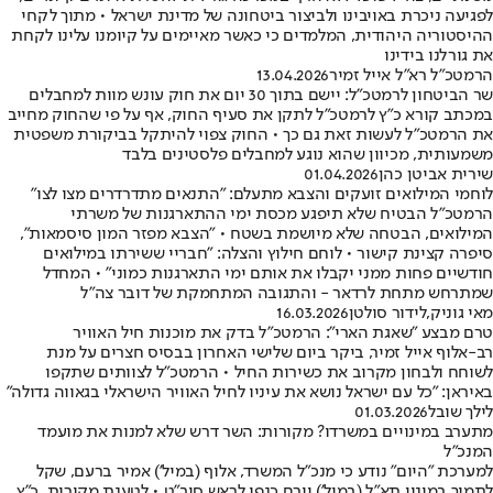
לפגיעה ניכרת באויבינו ולביצור ביטחונה של מדינת ישראל • מתוך לקחי
ההיסטוריה היהודית, המלמדים כי כאשר מאיימים על קיומנו עלינו לקחת
את גורלנו בידינו
הרמטכ"ל רא"ל אייל זמיר
13.04.2026
שר הביטחון לרמטכ"ל: יישם בתוך 30 יום את חוק עונש מוות למחבלים
במכתב קורא כ"ץ לרמטכ"ל לתקן את סעיף החוק, אף על פי שהחוק מחייב
את הרמטכ"ל לעשות זאת גם כך • החוק צפוי להיתקל בביקורת משפטית
משמעותית, מכיוון שהוא נוגע למחבלים פלסטינים בלבד
שירית אביטן כהן
01.04.2026
לוחמי המילואים זועקים והצבא מתעלם: "התנאים מתדרדרים מצו לצו"
הרמטכ"ל הבטיח שלא תיפגע מכסת ימי ההתארגנות של משרתי
המילואים, הבטחה שלא מיושמת בשטח • "הצבא מפזר המון סיסמאות",
סיפרה קצינת קישור • לוחם חילוץ והצלה: "חבריי ששירתו במילואים
חודשיים פחות ממני יקבלו את אותם ימי התארגנות כמוני" • המחדל
שמתרחש מתחת לרדאר - והתגובה המתחמקת של דובר צה"ל
מאי גוניק
,
לידור סולטן
16.03.2026
טרם מבצע "שאגת הארי": הרמטכ"ל בדק את מוכנות חיל האוויר
רב-אלוף אייל זמיר, ביקר ביום שלישי האחרון בבסיס חצרים על מנת
לשוחח ולבחון מקרוב את כשירות החיל • הרמטכ״ל לצוותים שתקפו
באיראן: "כל עם ישראל נושא את עיניו לחיל האוויר הישראלי בגאווה גדולה״
לילך שובל
01.03.2026
מתערב במינויים במשרדו? מקורות: השר דרש שלא למנות את מועמד
המנכ"ל
למערכת "היום" נודע כי מנכ"ל המשרד, אלוף (במיל') אמיר ברעם, שקל
לתמוך במינוי תא"ל (במיל') יורם כנפו לראש סיב"ט • לטענת מקורות, כ"ץ