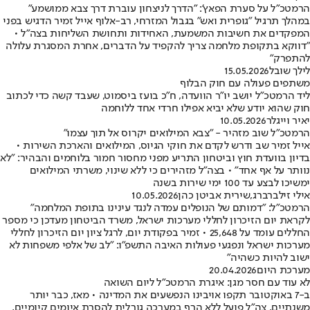
הרמטכ"ל על סערת הפאץ': "הדרך לניצחון עוברת דרך צבא ממושמע"
במהלך תרגיל "גופרית ואש" בגבול המזרחי, רב-אלוף אייל זמיר הדגיש בפני
המפקדים את חשיבות המשמעת, האחידות ותחושת השליחות בצה"ל •
"דווקא בתקופת מלחמה צריך להקפיד על הדברים, אחרת המסגרת עלולה
להתפרק"
לילך שובל
15.05.2026
משתפים פעולה עם חוק הבלוף
ליד הרמטכ"ל יושב יו"ר הוועדה, ח"כ בועז ביסמוט, שעבד קשה כדי לכתוב
חוק שהוא יודע שלא יביא אפילו חרדי אחד ללוחמה
יאיר וייגלר
10.05.2026
הרמטכ"ל שוב מזהיר - "צבא המילואים יקרוס אל תוך עצמו"
אייל זמיר שב ודרש לקדם את חוקי הגיוס, המילואים והארכת השירות •
בדיון בוועדת חוץ וביטחון התריע מפני מחסור חמור בלוחמים והבהיר: "לא
נוותר על אף אחד" • בצה"ל מזהירים כי ללא שינוי, משרתי המילואים
ימשיכו לבצע עד 100 ימי שירות בשנה
אילי זילברברג
,
שירית אביטן כהן
10.05.2026
הרמטכ"ל: "דמותם של הנופלים עמדה לנגד עינינו בתופת המלחמה"
לקראת יום הזיכרון לחללי מערכות ישראל, משרד הביטחון מעדכן כי מספר
החללים עומד על 25,648 • זמיר בפקודת יום, לרגל ציון יום הזיכרון לחללי
מערכות ישראל ונפגעי פעולות האיבה התשפ"ו: "לב של אלפי משפחות לא
ישוב להיות כשהיה"
מערכת היום
20.04.2026
לא עוד עם חסר מגן: איגרת הרמטכ"ל ליום השואה
ב-7 באוקטובר תקפו אויבינו הנפשעים את המדינה • מאז, כבר יותר
משנתיים, צה"ל פועל ללא הרף במערכה גורלית להסרת איומים קיומיים,