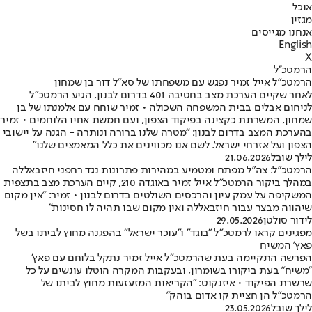
אוכל
מגזין
אנחנו מגייסים
English
X
הרמטכ''ל
הרמטכ"ל אייל זמיר נפגש עם משפחתו של סא"ל דור בן שמחון
לאחר שקיים הערכת מצב בחטיבה 401 בדרום לבנון, הגיע הרמטכ"ל
לניחום אבלים בבית המשפחה השכולה • זמיר שוחח עם אלמנתו של בן
שמחון, המשרתת כקצינה בפיקוד הצפון, ועם חמשת אחיו הלוחמים • זמיר
בהערכת המצב בדרום לבנון: "מטרה שלנו ברורה ונותרה - הגנה על יישובי
הצפון ועל אזרחי ישראל. לשם אנו מכווינים את כלל המאמצים שלנו"
לילך שובל
21.06.2026
הרמטכ"ל: צה"ל מפתח ומטמיע במהירות פתרונות נגד רחפני חיזבאללה
במהלך ביקור הרמטכ"ל אייל זמיר באוגדה 210, קיים הערכת מצב בתצפית
המשקיפה על עמק עיון והרכסים השולטים בדרום לבנון • זמיר: "אין מקום
שיהווה מבצר עבור חיזבאללה ואין מקום שבו תהיה לו חסינות"
לידור סולטן
29.05.2026
מפגינים קראו לרמטכ"ל "בוגד" ו"עוכר ישראל" בהפגנה מחוץ לביתו בשל
פאץ' המשיח
הפרשה התקיימה בעת שהרמטכ"ל אייל זמיר נתקל בלוחם עם פאץ'
"משיח" בעת ביקורו בשומרון, ובעקבות המקרה הוטלו עונשים על כל
שרשרת הפיקוד • איזנקוט: "הקריאות המזעזעות מחוץ לביתו של
הרמטכ"ל הן חציית קו אדום בוהק"
לילך שובל
23.05.2026