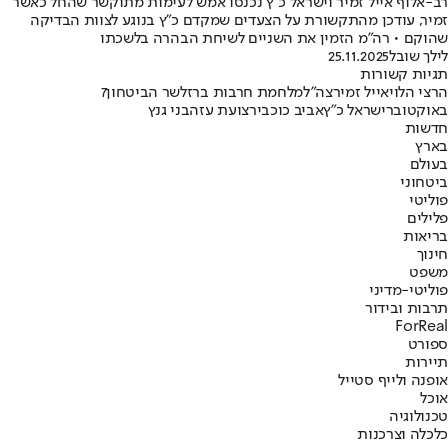
רב-אלוף אייל זמיר וישראל כ"ץ נכנסו אמש לעימות מתוקשר שהחל כאשר
זמיר, עודכן מהתקשורת על הצעדים שמקדם כ"ץ בנוגע לצוות הבדיקה
שהוקם • רה"מ הזמין את השניים לשיחת הבהרה בלשכתו
לילך שובל
25.11.2025
תגיות קשורות
הרצי הלוי
אייל זמיר
צה"ל
מלחמת חרבות ברזל
שר הביטחון
7
באוקטובר
ישראל כ"ץ
אביב כוכבי
רצועת עזה
בני גנץ
חדשות
בארץ
בעולם
ביטחוני
פוליטי
פלילים
בריאות
חינוך
משפט
פוליטי-מדיני
תרבות ובידור
ForReal
ספורט
תיירות
אופנה ולייף סטייל
אוכל
טכנולוגיה
כלכלה וצרכנות