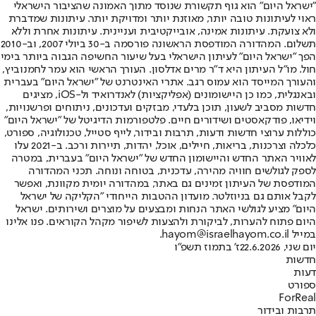
"ישראל היום" הוא גוף תקשורת שנוסד מתוך האמונה שהציבור הישראלי
ראוי לעיתונות טובה יותר, מאוזנת יותר ומדויקת יותר. עיתונות שמדברת
ולא צועקת. עיתונות אמינה, אובייקטיבית ועניינית. עיתונות אחרת וללא
תשלום. המהדורה המודפסת הראשונה פורסמה ב-30 ביולי 2007, וב-2010
הפך "ישראל היום" לעיתון הישראלי בעל שיעור החשיפה הגבוה ביותר בימי
חול. מו"ל העיתון היא ד"ר מרים אדלסון. העורך הראשי הוא עמר לחמנוביץ,
והעורך המייסד הוא עמוס רגב. אתרי האינטרנט של "ישראל היום" בעברית
ובאנגלית, כמו כן היישומונים (אפליקציות) לאנדרואיד ול-iOS, מציגים
חדשות מסביב לשעון, תוכן בלעדי, מבזקים ועדכונים, ניתוחים ופרשנויות,
וידיאו, פודקאסטים ושידורים חיים. פלטפורמות הדיגיטל של "ישראל היום"
כוללות ערוצי חדשות ודעות, תרבות ובידור, לייף סטייל, טכנולוגיה, ספורט,
כלכלה וצרכנות, בריאות, חיילים, אוכל, יהדות, תיירות ורכב. ב-2021 עלו
לאוויר האתר החדש והיישומון החדש של "ישראל היום" בעברית, במטרה
לספק לגולשים חוויה מהירה, עדכנית, בטוחה ונוחה. תכני המהדורה
המודפסת של העיתון זמינים גם באתר, במהדורה יומית מקוונת, ואפשר
לקבל אותם גם בניוזלטר. מועדון ההטבות הייחודי "הקליקה של ישראל
היום" מציע לגולשי האתר הנחות ומבצעים על מוצרים ושירותים. ישראל
היום פתוח להערות, לביקורת ולהצעות לשיפור מקהל הקוראים. פנו אלינו
במייל hayom@israelhayom.co.il.
יום שני, 22.6.2026
ז' בתמוז תשפ"ו
חדשות
דעות
ספורט
ForReal
תרבות ובידור