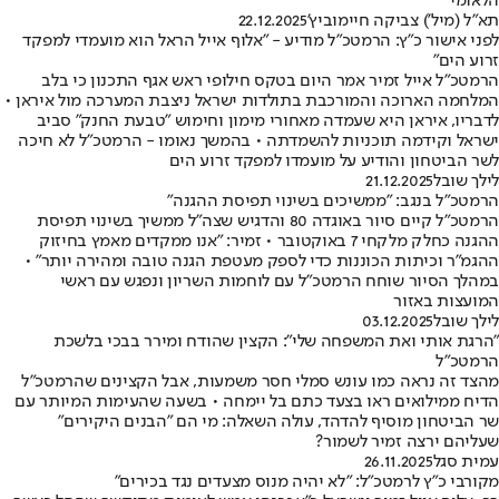
הלאומי
תא"ל (מיל') צביקה חיימוביץ'
22.12.2025
לפני אישור כ"ץ: הרמטכ"ל מודיע - "אלוף אייל הראל הוא מועמדי למפקד
זרוע הים"
הרמטכ"ל אייל זמיר אמר היום בטקס חילופי ראש אגף התכנון כי בלב
המלחמה הארוכה והמורכבת בתולדות ישראל ניצבת המערכה מול איראן •
לדבריו, איראן היא שעמדה מאחורי מימון וחימוש "טבעת החנק" סביב
ישראל וקידמה תוכניות להשמדתה • בהמשך נאומו - הרמטכ"ל לא חיכה
לשר הביטחון והודיע על מועמדו למפקד זרוע הים
לילך שובל
21.12.2025
הרמטכ"ל בנגב: "ממשיכים בשינוי תפיסת ההגנה"
הרמטכ"ל קיים סיור באוגדה 80 והדגיש שצה"ל ממשיך בשינוי תפיסת
ההגנה כחלק מלקחי 7 באוקטובר • זמיר: "אנו ממקדים מאמץ בחיזוק
ההגמ"ר וכיתות הכוננות כדי לספק מעטפת הגנה טובה ומהירה יותר" •
במהלך הסיור שוחח הרמטכ"ל עם לוחמות השריון ונפגש עם ראשי
המועצות באזור
לילך שובל
03.12.2025
"הרגת אותי ואת המשפחה שלי": הקצין שהודח ומירר בבכי בלשכת
הרמטכ"ל
מהצד זה נראה כמו עונש סמלי חסר משמעות, אבל הקצינים שהרמטכ"ל
הדיח ממילואים ראו בצעד כתם בל יימחה • בשעה שהעימות המיותר עם
שר הביטחון מוסיף להדהד, עולה השאלה: מי הם "הבנים היקירים"
שעליהם ירצה זמיר לשמור?
עמית סגל
26.11.2025
מקורבי כ"ץ לרמטכ"ל: "לא יהיה מנוס מצעדים נגד בכירים"