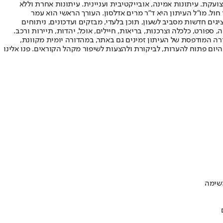
ועקת. עיתונות אמינה, אובייקטיבית ועניינית. עיתונות אחרת וללא
עור החשיפה הגבוה ביותר בימי חול. מו"ל העיתון היא ד"ר מרים אדלסון. העורך הראשי הוא עמר
 והעורך המייסד הוא עמוס רגב. אתרי האינטרנט של "ישראל היום" בעברית ובאנגלית, כמו כן היישומונים (אפליקציות) לאנדרואיד ול-iOS, מציגים חדשות מסביב לשעון, תוכן בלעדי, מבזקים ועדכונים, ניתוחים
, ספורט, כלכלה וצרכנות, בריאות, חיילים, אוכל, יהדות, תיירות ורכב.
דורה המודפסת של העיתון זמינים גם באתר, במהדורה יומית מקוונת,
היום פתוח להערות, לביקורת ולהצעות לשיפור מקהל הקוראים. פנו אלינו
משימה