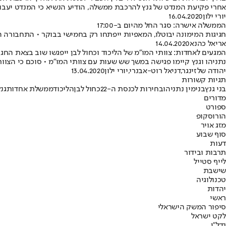
אחרי פקיעת המנדט של גנץ להרכבת ממשלה, הודיע הנשיא כי המנדט יעבור לכנסת • אם לא תורכב ממשלה ב-3 השבועות הקר
יורי ילון
16.04.2020
הממשלה אישרה: סגר החל מהיום ב-17:00
חגיגות המימונה יבוטלו, המאפיות ייפתחו רק בחמישי בבוקר • התחבורה ה
אריאל כהנא
14.04.2020
המגעים לאחדות: צוותי המו"מ של הליכוד וכחול לבן ייפגשו שוב בצאת החג
נתניהו וגנץ קיימו פגישה במשך שש שעות עם צוותי המו"מ • סוכם כי הצ
יהודה שלזינגר
,
דניאל רוט-אבנרי
,
יורי ילון
13.04.2020
תגיות קשורות
בני גנץ
בנימין נתניהו
בחירות לכנסת ה-22
כחול לבן
הליכוד
ממשלת אחדות
גנץ
מדורים
ספורט
הורוסקופ
מזג אויר
סוף שבוע
דעות
תרבות ובידור
לייף סטייל
שישבת
טכנולוגיה
יהדות
ראשי
סיפור המשק הישראלי
לקט ישראל
נדל"ן