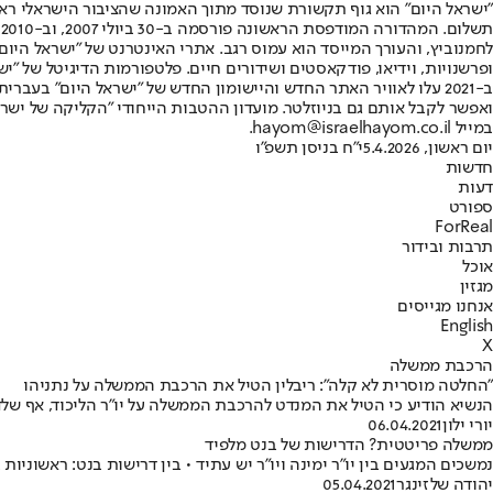
"ישראל היום" הוא גוף תקשורת שנוסד מתוך האמונה שהציבור הישראלי ראוי 
ת
ופרשנויות, וידיאו, פודקאסטים ושידורים חיים. פלטפורמות הדיגיטל של "ישרא
ב-2021 עלו לאוויר האתר החדש והיישומון החדש של "ישראל היום" בע
ואפשר לקבל אותם גם בניוזלטר. מועדון ההטבות הייחודי "הקליקה של ישרא
במייל hayom@israelhayom.co.il.
יום ראשון, 5.4.2026
י"ח בניסן תשפ"ו
חדשות
דעות
ספורט
ForReal
תרבות ובידור
אוכל
מגזין
אנחנו מגייסים
English
X
הרכבת ממשלה
"החלטה מוסרית לא קלה": ריבלין הטיל את הרכבת הממשלה על נתניהו
הנשיא הודיע כי הטיל את המנדט להרכבת הממשלה על יו"ר הליכוד, אף שלד
יורי ילון
06.04.2021
ממשלה פריטטית? הדרישות של בנט מלפיד
נמשכים המגעים בין יו"ר ימינה ויו"ר יש עתיד • בין דרישות בנט: ראשוניות
יהודה שלזינגר
05.04.2021