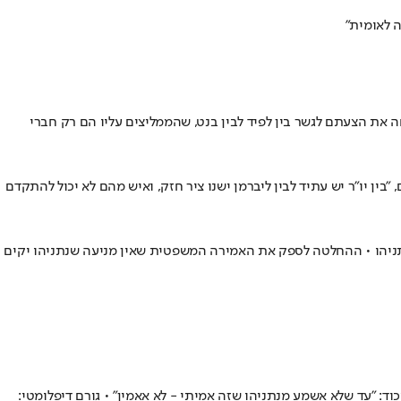
ה לאומית"
ו • הנשיא דחה את הצעתם לגשר בין לפיד לבין בנט, שהממליצים עליו הם רק חברי
בין יו"ר יש עתיד לבין ליברמן ישנו ציר חזק, ואיש מהם לא יכול להתקדם
נתניהו • ההחלטה לספק את האמירה המשפטית שאין מניעה שנתניהו יקים
הממשלה • בכיר בליכוד: "עד שלא אשמע מנתניהו שזה אמיתי - לא אאמין" • גורם דיפלומטי: