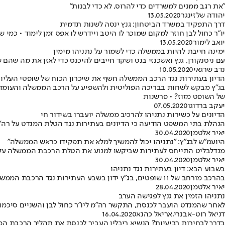
"את רגב ממנים למשרדים כדי להרוס, לא כדי לבנות"
יהודה שלזינגר
13.05.2020
דרך התפקיד במשרד הביטחון: גנץ ינסה לשנות תדמית
יו"ר כחול לבן חוזר למקום שמוכר לו היטב ויידרש לו אפס זמן לימוד • כמ
יואב לימור
13.05.2020
ימינה חייבת להיות בממשלה כדי לשמור על נתניהו מימין
עם ניסנקורן, גנץ ואשכנזי בנט ושקד חייבים להיכנס כדי לאזן את מה שה
נדב שרגאי
10.05.2020
הדיון בעתירות נגד הרכב הממשלה חשף את שיכרון הכוח של שופטי העליון
בג"ץ מבקש לשחות בבריכה הפוליטית ולהשפיע על הרכב הממשלה והעומד 
של השופט מזוז? • פרשנות
יעקב ברדוגו
07.05.2020
הדיונים על כשירות נתניהו להרכיב ממשלה יועברו בשידור חי
הנהלת בתי המשפט הודיעה כי הדיונים בעתירות נגד הטלת המנדט על רה"מ
יאיר אלטמן
30.04.2020
היועמ"ש לבג"ץ: "נתניהו יכול להמשיך למלא את תפקידו כראש הממשלה"
מנדלבליט התייחס לעתירות שביקשו למנוע את הטלת הרכבת הממשלה על נת
יאיר אלטמן
30.04.2020
בשבוע הבא: דיון בעתירות נגד נתניהו
בהרכב מורחב של 11 שופטים, בג"ץ ידון בשבע העתירות נגד הרכבת הממשלה ע"י נתניהו וההסכם הקואליציוני עם גנץ • במוצ"ש: הפגנה בכיכר רבין
יאיר אלטמן
28.04.2020
נתניהו הזמין את גנץ לפגישה הערב
לאחר שהמנדט הועבר לכנסת, התקשר רה"מ ליו"ר כחול לבן והשניים סיכמו ש
דניאל רוט-אבנרי
,
אריאל כהנא
16.04.2020
בדרך לבחירות רביעיות? הנשיא ריבלין העביר לכנסת את תהליך הרכבת ה