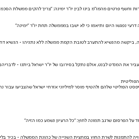
ות וחשף פרטים מהמו"מ בינו לבין יו"ר ימינה: "צריך להקים ממשלת הסכמ
ה דרעי נפגשו היום ותיאמו כי לא ישבו במממשלה תחת יו"ר "ימינה"
 • שאשא-ביטון, נציגת תקווה חדשה, ביקשה מהנשיא להתערב לטובת הקמת ממשלה ללא נתניה
ר את המנדט לבנט, אולם נתקל בסירובו של יו"ר ישראל ביתנו • לדבריהם, "
הפוליטית
פסט הפוליטי שלהם ולהטיף מוסר למיליוני אזרחי ישראל שהצביעו עבור 
ד על הפרסום שרגב תמונה לחוץ: "כל הרעיון נשמע כמו הזיה"
יטית לפרסום בחדשות 12, שלפיו מירי רגב עשויה להתמנות לשרת החוץ במחצית השנייה של כהונת 