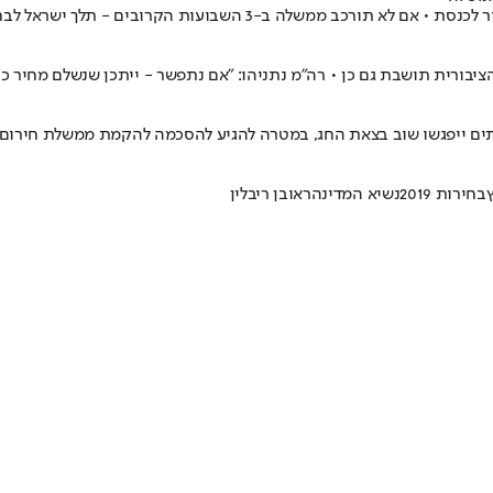
ובים - תלך ישראל לבחירות רביעיות בתוך קצת יותר משנה
ציבורית תושבת גם כן • רה"מ נתניהו: "אם נתפשר - ייתכן שנשלם מחיר כ
וותים ייפגשו שוב בצאת החג, במטרה להגיע להסכמה להקמת ממשלת חירום
בחירות 2019
נשיא המדינה
ראובן ריבלין