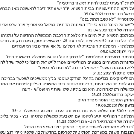
לפיד: "הצעתי לבנט להיות ראשון ברוטציה"
על רקע ההתייעצויות בבית הנשיא, יו"ר יש עתיד דיבר לראשונה מאז הבחיר
דניאל רוט-אבנרי
05.04.2021
סמוטריץ': "לא נשב תחת בנט"
ל"ישראל היום" נודע כי יו"ר הציונות הדתית בצלאל סמוטריץ' ויו"ר ש"ס ארי
יהודה שלזינגר
05.04.2021
מסתמן: הנשיא יטיל היום את מלאכת הרכבת הממשלה החדשה על נתניהו
יו"ר הליכוד עם 52 ממליצים, לפיד עם 45
מפלגתו • המפלגות הערביות לא המליצו על אף אחד מבין המועמדים
יורי ילון
05.04.2021
גורמים במערכת הפוליטית: "ליברמן הטיל וטו על ממשלה בראשות בנט"
מקורות המעורים במגעים הפוליטיים אמרו ל"ישראל היום" כי לפיד שקל להעבי
ללא הסכמת השני" • ישראל ביתנו: "לא וטו ולא בטיח"
מתי טוכפלד
31.03.2021
הפוליטיקאים בגלימה בהיכל הצדק: שופטי בג"ץ ממשיכים לשכשך בבריכה 
רגע לפני חג השבועות, החליטו שופטי בית המשפט העליון לפרסם את המני
ממשלה רק לאחרונה, היא גם ביזיון, שלו שותף היועמ"ש • דעה
יעקב ברדוגו
28.05.2020
החוק הנורבגי הוסר מסדר היום
גדעון אלון
19.05.2020
אחרי 500 יום ושלוש מערכות בחירות: הערב תושבע הממשלה ה-35
הפלונטר הפוליטי יגיע לסיומו עם השבעת ממשלת נתניהו-גנץ • בכיר בליכו
יהודה שלזינגר
,
דניאל רוט-אבנרי
14.05.2020
"רגב לא מתאימה למשרד החוץ - הרעיון כולו נשמע כמו הזיה"
תגובות קשות במערכת הפול