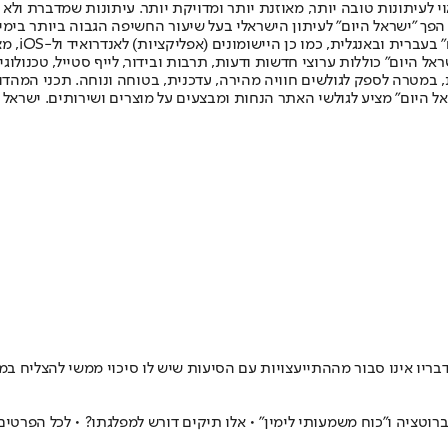
לעיתונות טובה יותר, מאוזנת יותר ומדויקת יותר. עיתונות שמדברת ולא צ
שלום. המהדורה המודפסת הראשונה פורסמה ב-30 ביולי 2007, וב-2010 הפך "ישראל היום" לעיתון הישראלי בעל שי
לחמנוביץ,
ל היום" כוללות ערוצי חדשות ודעות, תרבות ובידור, לייף סטייל, טכנולוגיה
ברית, במטרה לספק לגולשים חוויה מהירה, עדכנית, בטוחה ונוחה. תכני המה
ל היום" מציע לגולשי האתר הנחות ומבצעים על מוצרים ושירותים. ישראל 
בריו אינו סבור מההתייעצויות עם הסיעות שיש לו סיכוי ממשי להצליח ב
 ברוטציה ו"כוח משמעותי לימין" • אלו תיקים דורש למפלגתו? • לכל הפרטים