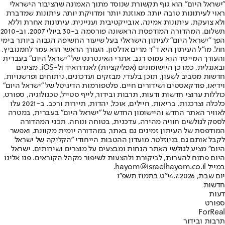
"ישראל היום" הוא גוף תקשורת שנוסד מתוך האמונה שהציבור הישראלי
ראוי לעיתונות טובה יותר, מאוזנת יותר ומדויקת יותר. עיתונות שמדברת
ולא צועקת. עיתונות אמינה, אובייקטיבית ועניינית. עיתונות אחרת וללא
תשלום. המהדורה המודפסת הראשונה פורסמה ב-30 ביולי 2007, וב-2010
הפך "ישראל היום" לעיתון הישראלי בעל שיעור החשיפה הגבוה ביותר בימי
חול. מו"ל העיתון היא ד"ר מרים אדלסון. העורך הראשי הוא עמר לחמנוביץ,
והעורך המייסד הוא עמוס רגב. אתרי האינטרנט של "ישראל היום" בעברית
ובאנגלית, כמו כן היישומונים (אפליקציות) לאנדרואיד ול-iOS, מציגים
חדשות מסביב לשעון, תוכן בלעדי, מבזקים ועדכונים, ניתוחים ופרשנויות,
וידיאו, פודקאסטים ושידורים חיים. פלטפורמות הדיגיטל של "ישראל היום"
כוללות ערוצי חדשות ודעות, תרבות ובידור, לייף סטייל, טכנולוגיה, ספורט,
כלכלה וצרכנות, בריאות, חיילים, אוכל, יהדות, תיירות ורכב. ב-2021 עלו
לאוויר האתר החדש והיישומון החדש של "ישראל היום" בעברית, במטרה
לספק לגולשים חוויה מהירה, עדכנית, בטוחה ונוחה. תכני המהדורה
המודפסת של העיתון זמינים גם באתר, במהדורה יומית מקוונת, ואפשר
לקבל אותם גם בניוזלטר. מועדון ההטבות הייחודי "הקליקה של ישראל
היום" מציע לגולשי האתר הנחות ומבצעים על מוצרים ושירותים. ישראל
היום פתוח להערות, לביקורת ולהצעות לשיפור מקהל הקוראים. פנו אלינו
במייל hayom@israelhayom.co.il.
יום שבת, 4.7.2026
י"ט בתמוז תשפ"ו
חדשות
דעות
ספורט
ForReal
תרבות ובידור