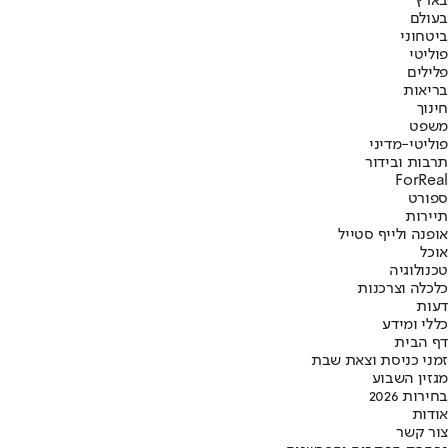
בארץ
בעולם
ביטחוני
פוליטי
פלילים
בריאות
חינוך
משפט
פוליטי-מדיני
תרבות ובידור
ForReal
ספורט
תיירות
אופנה ולייף סטייל
אוכל
טכנולוגיה
כלכלה וצרכנות
דעות
כללי ומידע
דף הבית
זמני כניסת וצאת שבת
מגזין השבוע
בחירות 2026
אודות
צור קשר