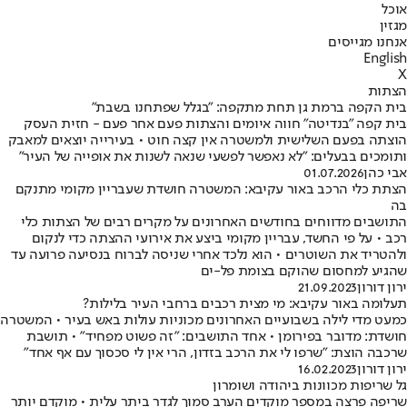
אוכל
מגזין
אנחנו מגייסים
English
X
הצתות
בית הקפה ברמת גן תחת מתקפה: "בגלל שפתחנו בשבת"
בית קפה "בנדיטה" חווה איומים והצתות פעם אחר פעם - חזית העסק
הוצתה בפעם השלישית ולמשטרה אין קצה חוט • בעירייה יוצאים למאבק
ותומכים בבעלים: "לא נאפשר לפשעי שנאה לשנות את אופייה של העיר"
אבי כהן
01.07.2026
הצתת כלי הרכב באור עקיבא: המשטרה חושדת שעבריין מקומי מתנקם
בה
התושבים מדווחים בחודשים האחרונים על מקרים רבים של הצתות כלי
רכב • על פי החשד, עבריין מקומי ביצע את אירועי ההצתה כדי לנקום
ולהטריד את השוטרים • הוא נלכד אחרי שניסה לברוח בנסיעה פרועה עד
שהגיע למחסום שהוקם בצומת פל-ים
ירון דורון
21.09.2023
תעלומה באור עקיבא: מי מצית רכבים ברחבי העיר בלילות?
כמעט מדי לילה בשבועיים האחרונים מכוניות עולות באש בעיר • המשטרה
חושדת: מדובר בפירומן • אחד התושבים: "זה פשוט מפחיד" • תושבת
שרכבה הוצת: "שרפו לי את הרכב בזדון, הרי אין לי סכסוך עם אף אחד"
ירון דורון
16.02.2023
גל שריפות מכוונות ביהודה ושומרון
שריפה פרצה במספר מוקדים הערב סמוך לגדר ביתר עלית • מוקדם יותר