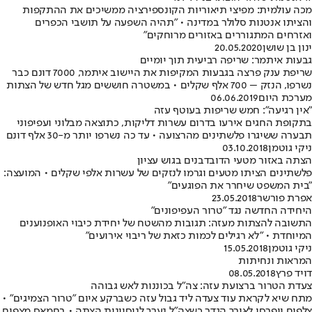
מכה עולמית: מפיצי תיאוריות הקונספירציה ממשיכים את ההתקפות
והציתו אנטנות סלולר במדינה • ״תהיה השפעה על תושבי הכפרים
ואזרחים המתגוררים באזורים מרוחקים״
ינון בן שושן
20.05.2020
גבעות איתמר: שריפה רביעית תוך יומיים
שריפת ענק פרצה בגבעות המקיפות את היישוב איתמר, 7000 דונם כבר
נשרפו, הנזק – 700 אלף שקלים • במשטרה חוששים מגל חדש של הצתות
מערכת היום
06.06.2019
"אין רגיעה": חמש שריפות בעוטף עזה
בתקופת החגים אירעו בדרום עשרות דליקות, כתוצאה מבלוני ועפיפוני
תבערה ששיגרו פלשתינים מהרצועה • עד כה נשרפו יותר מ-30 אלף דונם
ניקי גוטמן
03.10.2018
הצתה באזור מטעי הדובדבנים בגוש עציון
פלשתינים הציתו מטעים וגרמו לנזקים של עשרות אלפי שקלים • המועצה:
"בית המשפט שיחרר את הפוגעים"
אפרת פורשר
23.05.2018
היחידה החדשה נגד "טרור העפיפונים"
התשובה להצתות מעזה: תגובות מהשטח של יחידת כיבוי האופנוענים
המיוחדת • "לא רגילים לכמות כזאת של ריבוי אירועים"
ניקי גוטמן
15.05.2018
המראות ונחיתות
דויד פרץ
08.05.2018
צעדת הטרור ברצועת עזה: צה"ל בכוננות לאש גבוהה
מתח שיא לקראת עוד צעדה ליד גבול עזה כשברקע איום "טרור הצמיגים" •
צלפים ייפרסו לאורך הגדר כשצה"ל נערך לניסיונות הצתה • בחמאס מצפים