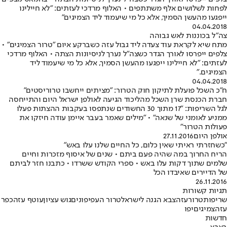
לפחות לשלושים אלף משתתפים • האלוף מרדכי לעזתים: "לא חיילינו
ייפגעו מהעשן הסמיך, אלא כל מי שיעמוד ליד הצמיגים"
04.04.2018
צה"ל בכוננות לאש גבוהה
מתח שיא לקראת עוד צעדה ליד גבול עזה כשברקע איום "טרור הצמיגים" •
צלפים ייפרסו לאורך הגדר כשצה"ל נערך לניסיונות הצתה • האלוף מרדכי
לעזתים: "לא חיילינו ייפגעו מהעשן הסמיך, אלא כל מי שיעמוד ליד
הצמיגים."
04.04.2018
ח"כ השכל פועלת לתיקון חוק הטרור: "מציתים ייחשבו טרוריסטים"
חברת הכנסת שרן השכל מהליכוד הגיעה לאולפן ישראל היום והתייחסה
לגל השריפות: "17 מתוך 30 החשודים שנתפסו בעקבות ההצתות פעלו
ממניע לאומני של שנאה" • "מילים שאמר בעבר איימן עודה חיזקו את
פעולות הטרור"
אולפן היום
27.11.2016
"כשחזרתי ראיתי שאין כלום, כל החיים שלנו עלו באש"
הריח החרוך במה שהיה פעם ביתם • שנים של איסוף מזכרות וחיים
שלמים שתוך דקות עלו באש • ספרי הקודש ששרדו • כתבנו חזר לביתם
של הדיירים שאיבדו הכל
26.11.2016
תגיות קשורות
שריפות
טרור
עזה
צבא הגנה לישראל
טרור העפיפונים
גוש עציון
עוטף עזה
כפר
עזה
צמיגים
יפו
חדשות