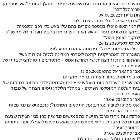
תושבי כפר עציון התמודדו עם שלוש שריפות במהלך היום • "השריפות הן
טרור לכל דבר"
חנן גרינווד
09.08.2022
"אירוע לאומני": כלי רכב הוצתו בלוד
לוחמי האש טיפלו במספר מקרים בהם עלו באש כלי רכב ומשאיות
במוקדים שונים בעיר • ראש העיר טען כי מדובר בפיגוע: "דורש מהשב"כ
לחקור באופן בהול"
שלומי דיאז
24.12.2020
בשל המהומות: ארה"ב פרסמה אזהרת מסע ליפו
השגרירות האמריקנית קראה לאזרחי המדינה לגלות זהירות בשל
ההתפרעויות וההצתות שהתחדשו אמש • מתפרעים ניסו להצית בניין של
עיריית תל אביב
אבי כהן
,
אריאל כהנא
13.06.2020
שוב מהומות ביפו: הצתות בכמה מוקדים
התושבים הערבים מוחים על שיפוץ בית המחסה לדרי הרחוב במיקום של
בית העלמין המוסלמי העתיק • במהלך הלילה: ניסיון הצתה של מבנה
העירייה ביפו
אבי כהן
13.06.2020
"אני מסוכן לציבור, אקריב את חיי למען המחאה": כתב אישום נגד מצית
בתי הדין הרבניים
פרקליטות מחוז מרכז הגישה כתב אישום נגד ציון כהן בגין הצתת שבעה
מבנים של הרבנות • הוא אסף מידע כשהוא מחופש להומלס וערך ניסויים
בחומרי בעירה
אבי כהן
07.06.2020
17 אנטנות סלולר הוצתו בניו זילנד