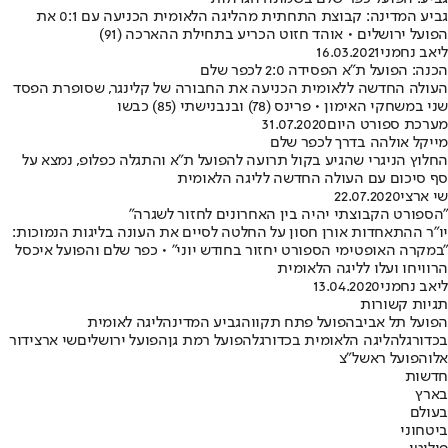
גביע המדינה: קבוצת התחתית מהליגה הלאומית הכניעה עם 0:1 את
הפועל ירושלים • אוהד חזוט הכריע בתחילת ההארכה (91)
ליאב נחמני
16.03.2021
הכנה: הפועל ת"א הפסידה 2:0 לכפר שלם
העולה החדשה ללאומית הכניעה את החבורה של קלינגר, שסופרת הפסד
שני במשחקי האימון • פרינס (78) ובנבנישתי (85) כבשו
מערכת ספורט היום
31.07.2020
מייקל אולהה בדרך לכפר שלם
החלוץ הניגרי שהגיע בקול תרועה להפועל ת"א והתגלה כפלופ, נמצא על
סף סיכום עם העולה החדשה לליגה הלאומית
שי ארצי
22.07.2020
"הספורט הקבוצתי יהיה בין האחרונים לחזור לשגרה"
יו"ר ההתאחדות אורן חסון על החלטה לסיים את העונה בליגות הנמוכות:
"במקרה האופטימי הספורט יחזור בחודש יוני" • כפר שלם והפועל איכסל
הרוויחו ועלו לליגה הלאומית
ליאב נחמני
13.04.2020
תגיות קשורות
הפועל תל אביב
הפועל פתח תקווה
גביע המדינה
ליגה לאומית
בכדורגל
הליגה הלאומית בכדורגל
הפועל רמת גן
הפועל ירושלים
שי ארצי
דור
אלו
הפועל ראשל"צ
חדשות
בארץ
בעולם
ביטחוני