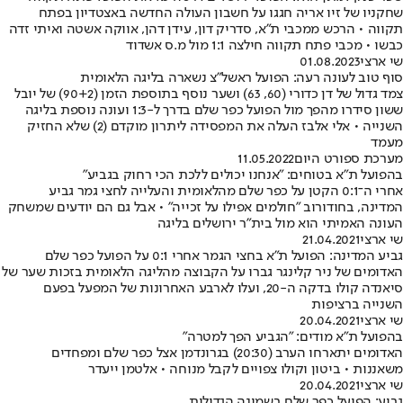
שחקניו של זיו אריה חגגו על חשבון העולה החדשה באצטדיון בפתח
תקווה • הרכש ממכבי ת"א, סדריק דון, עידן דהן, אווקה אשטה ואיתי זדה
כבשו • מכבי פתח תקווה חילצה 1:1 מול מ.ס אשדוד
שי ארצי
01.08.2023
סוף טוב לעונה רעה: הפועל ראשל"צ נשארה בליגה הלאומית
צמד גדול של דן כדורי (60, 63) ושער נוסף בתוספת הזמן (90+2) של יובל
ששון סידרו מהפך מול הפועל כפר שלם בדרך ל-1:3 ועונה נוספת בליגה
השנייה • אלי אלבז העלה את המפסידה ליתרון מוקדם (2) שלא החזיק
מעמד
מערכת ספורט היום
11.05.2022
בהפועל ת"א בטוחים: "אנחנו יכולים ללכת הכי רחוק בגביע"
אחרי ה־0:1 הקטן על כפר שלם מהלאומית והעלייה לחצי גמר גביע
המדינה, בחודורוב "חולמים אפילו על זכייה" • אבל גם הם יודעים שמשחק
העונה האמיתי הוא מול בית"ר ירושלים בליגה
שי ארצי
21.04.2021
גביע המדינה: הפועל ת"א בחצי הגמר אחרי 0:1 על הפועל כפר שלם
האדומים של ניר קלינגר גברו על הקבוצה מהליגה הלאומית בזכות שער של
סיאנדה קולו בדקה ה-20, ועלו לארבע האחרונות של המפעל בפעם
השנייה ברציפות
שי ארצי
20.04.2021
בהפועל ת"א מודים: "הגביע הפך למטרה"
האדומים יתארחו הערב (20:30) בגרונדמן אצל כפר שלם ומפחדים
משאננות • ביטון וקולו צפויים לקבל מנוחה • אלטמן ייעדר
שי ארצי
20.04.2021
גביע: הפועל כפר שלם בשמונה הגדולות