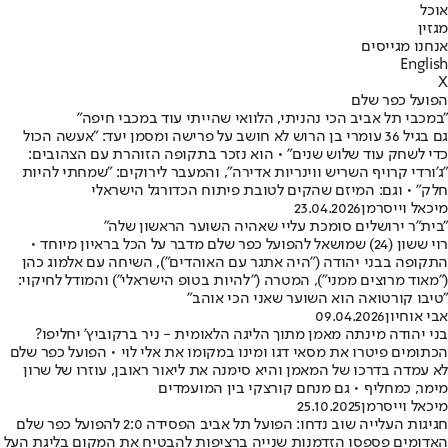
אוכל
מגזין
אנחנו מגייסים
English
X
הפועל כפר שלם
"במכבי תל אביב הכי נהניתי, הלוואי שהייתי עוד במכבי חיפה"
גם בגיל 36 עומרי בן הרוש לא חושב על פרישה ומסמן יעד: "אעשה הכול
כדי לשחק עוד שלוש שנים" • הוא נזכר בתקופה הזוהרת עם הצהובים:
"ג'ורדי קרויף השריש ווינריות אדירה", והמעבר לירוקים: "שמחתי להיות
חלק" • וגם: המיזם שהקים לטובת פיתוח הכדורגל הישראלי
מיכאל וייסרמן
23.04.2026
"בית"ר ירושלים סומכת עליי שאהיה השוער הראשון שלה"
רוי ששון (24) שמושאל להפועל כפר שלם מדבר על הכל בראיון מיוחד •
התקופה בבני יהודה ("היה אתגר עם האוהדים"), השיחה עם אלמוג כהן
("מאוד מרוצים ממני"), המטרה ("להיות בטופ הישראלי") והמודל לחיקוי:
"טיבו קורטואה הוא השוער שאני הכי אוהב"
אבי אוחיון
09.04.2026
בני יהודה מינתה מאמן מתוך הליגה הלאומית - ניר ברקוביץ' יחליפו?
הכתומים פיטרו את מסאי דגו ומינו במקומו את אלי לוי • הפועל כפר שלם
לא עמדה בדרכו של המאמן והיא סימנה את ליאור ראובן, עוזרו של שרון
מימר, כמחליף • גם מנחם קורצקי בין המועמדים
מיכאל וייסרמן
25.10.2025
חגיגות העלייה שוב נדחו: הפועל תל אביב הפסידה 2:0 להפועל כפר שלם
האדומים פספסו הזדמנות שנייה ברציפות להבטיח את המקום בליגת העל