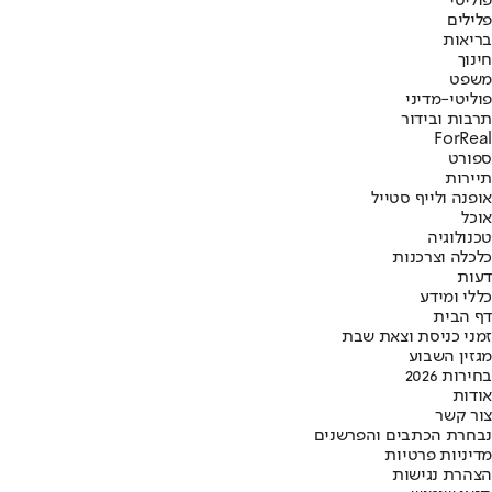
פוליטי
פלילים
בריאות
חינוך
משפט
פוליטי-מדיני
תרבות ובידור
ForReal
ספורט
תיירות
אופנה ולייף סטייל
אוכל
טכנולוגיה
כלכלה וצרכנות
דעות
כללי ומידע
דף הבית
זמני כניסת וצאת שבת
מגזין השבוע
בחירות 2026
אודות
צור קשר
נבחרת הכתבים והפרשנים
מדיניות פרטיות
הצהרת נגישות