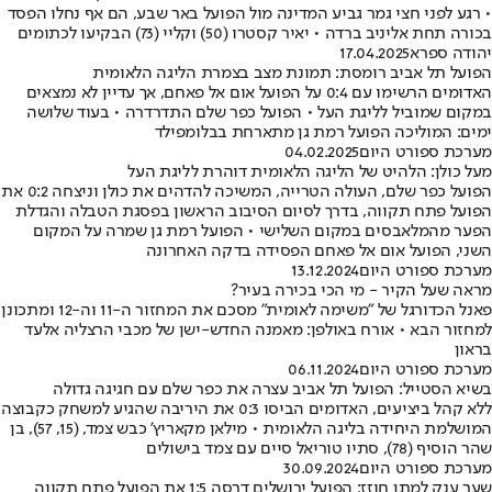
• רגע לפני חצי גמר גביע המדינה מול הפועל באר שבע, הם אף נחלו הפסד
בכורה תחת אליניב ברדה • יאיר קסטרו (50) וקליי (73) הבקיעו לכתומים
יהודה ספרא
17.04.2025
הפועל תל אביב רומסת: תמונת מצב בצמרת הליגה הלאומית
האדומים הרשימו עם 0:4 על הפועל אום אל פאחם, אך עדיין לא נמצאים
במקום שמוביל לליגת העל • הפועל כפר שלם התדרדרה • בעוד שלושה
ימים: המוליכה הפועל רמת גן מתארחת בבלומפילד
מערכת ספורט היום
04.02.2025
מעל כולן: הלהיט של הליגה הלאומית דוהרת לליגת העל
הפועל כפר שלם, העולה הטרייה, המשיכה להדהים את כולן וניצחה 0:2 את
הפועל פתח תקווה, בדרך לסיום הסיבוב הראשון בפסגת הטבלה והגדלת
הפער מהמלאבסים במקום השלישי • הפועל רמת גן שמרה על המקום
השני, הפועל אום אל פאחם הפסידה בדקה האחרונה
מערכת ספורט היום
13.12.2024
מראה שעל הקיר - מי הכי בכירה בעיר?
פאנל הכדורגל של "משימה לאומית" מסכם את המחזור ה-11 וה-12 ומתכונן
למחזור הבא • אורח באולפן: מאמנה החדש-ישן של מכבי הרצליה אלעד
בראון
מערכת ספורט היום
06.11.2024
בשיא הסטייל: הפועל תל אביב עצרה את כפר שלם עם חגיגה גדולה
ללא קהל ביציעים, האדומים הביסו 0:3 את היריבה שהגיע למשחק כקבוצה
המושלמת היחידה בליגה הלאומית • מילאן מקאריץ' כבש צמד, (15, 57), בן
שהר הוסיף (78), סתיו טוריאל סיים עם צמד בישולים
מערכת ספורט היום
30.09.2024
שער ענק למתן חוזז: הפועל ירושלים דרסה 1:5 את הפועל פתח תקווה