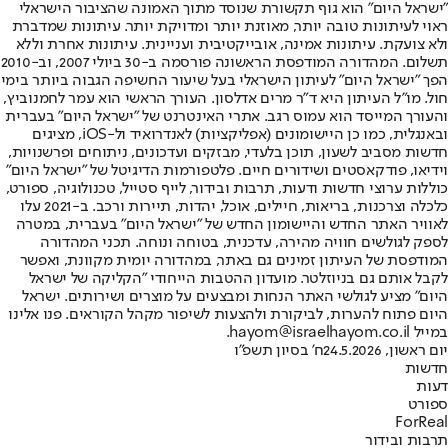
"ישראל היום" הוא גוף תקשורת שנוסד מתוך האמונה שהציבור הישראלי
ראוי לעיתונות טובה יותר, מאוזנת יותר ומדויקת יותר. עיתונות שמדברת
ולא צועקת. עיתונות אמינה, אובייקטיבית ועניינית. עיתונות אחרת וללא
תשלום. המהדורה המודפסת הראשונה פורסמה ב-30 ביולי 2007, וב-2010
הפך "ישראל היום" לעיתון הישראלי בעל שיעור החשיפה הגבוה ביותר בימי
חול. מו"ל העיתון היא ד"ר מרים אדלסון. העורך הראשי הוא עמר לחמנוביץ,
והעורך המייסד הוא עמוס רגב. אתרי האינטרנט של "ישראל היום" בעברית
ובאנגלית, כמו כן היישומונים (אפליקציות) לאנדרואיד ול-iOS, מציגים
חדשות מסביב לשעון, תוכן בלעדי, מבזקים ועדכונים, ניתוחים ופרשנויות,
וידיאו, פודקאסטים ושידורים חיים. פלטפורמות הדיגיטל של "ישראל היום"
כוללות ערוצי חדשות ודעות, תרבות ובידור, לייף סטייל, טכנולוגיה, ספורט,
כלכלה וצרכנות, בריאות, חיילים, אוכל, יהדות, תיירות ורכב. ב-2021 עלו
לאוויר האתר החדש והיישומון החדש של "ישראל היום" בעברית, במטרה
לספק לגולשים חוויה מהירה, עדכנית, בטוחה ונוחה. תכני המהדורה
המודפסת של העיתון זמינים גם באתר, במהדורה יומית מקוונת, ואפשר
לקבל אותם גם בניוזלטר. מועדון ההטבות הייחודי "הקליקה של ישראל
היום" מציע לגולשי האתר הנחות ומבצעים על מוצרים ושירותים. ישראל
היום פתוח להערות, לביקורת ולהצעות לשיפור מקהל הקוראים. פנו אלינו
במייל hayom@israelhayom.co.il.
יום ראשון, 24.5.2026
ח' בסיון תשפ"ו
חדשות
דעות
ספורט
ForReal
תרבות ובידור