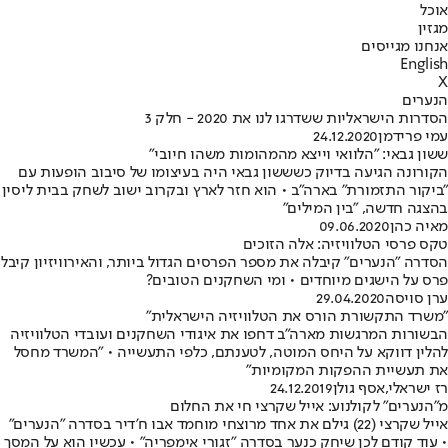
אוכל
מגזין
אנחנו מגייסים
English
X
הנערים
הסדרות הישראליות ששדרגו לנו את 2020 - חלק 3
עמי פרידמן
24.12.2020
ששון גבאי: "הלוואי וייצא מהמהומות משהו חיובי"
הקורונה הגיעה בדיוק כשששון גבאי היה בעיצומו של סיבוב הופעות עם
"ביקור התזמורת" בארה"ב • הוא חזר לארץ ובקרוב ישוב לשחק בבית ליסין
בהצגה חדשה, "בין המילים"
מאיה כהן
09.06.2020
טקס פרסי הטלוויזיה: אלה הזוכים
הסדרה "הנערים" קיבלה את מספר הפרסים הגדול ביותר, והאירוויזיון קיבל
פרס על הישגים מיוחדים • ומי השחקנים הטובים?
ערן סויסה
29.04.2020
"משרד התקשורת הורס את הטלוויזיה הישראלית"
הבשורות המרגשות מארה"ב דחפו את איגודי השחקנים ועובדי הטלוויזיה
להלין דווקא על היחס המוטה, לטענתם, כלפי התעשייה • "המשרד מחסל
את תעשיית ההפקות המקומיות"
רז ישראלי
,
אסף גולן
24.12.2019
מ"הנערים" לקולנוע: אייל שקרצי חי את החלום
אייל שקרצי (22) גילם את אחד מרוצחי מוחמד אבו ח'דיר בסדרה "הנערים"
• עוד קודם לכן שיחק כנער בסדרה "זגורי אימפריה" • עכשיו הוא על המסך