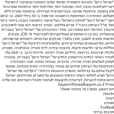
"ישראל היום" הוא גוף תקשורת שנוסד מתוך האמונה שהציבור הישראלי
ראוי לעיתונות טובה יותר, מאוזנת יותר ומדויקת יותר. עיתונות שמדברת
ולא צועקת. עיתונות אמינה, אובייקטיבית ועניינית. עיתונות אחרת וללא
תשלום. המהדורה המודפסת הראשונה פורסמה ב-30 ביולי 2007, וב-2010
הפך "ישראל היום" לעיתון הישראלי בעל שיעור החשיפה הגבוה ביותר בימי
חול. מו"ל העיתון היא ד"ר מרים אדלסון. העורך הראשי הוא עמר לחמנוביץ,
והעורך המייסד הוא עמוס רגב. אתרי האינטרנט של "ישראל היום" בעברית
ובאנגלית, כמו כן היישומונים (אפליקציות) לאנדרואיד ול-iOS, מציגים
חדשות מסביב לשעון, תוכן בלעדי, מבזקים ועדכונים, ניתוחים ופרשנויות,
וידיאו, פודקאסטים ושידורים חיים. פלטפורמות הדיגיטל של "ישראל היום"
כוללות ערוצי חדשות ודעות, תרבות ובידור, לייף סטייל, טכנולוגיה, ספורט,
כלכלה וצרכנות, בריאות, חיילים, אוכל, יהדות, תיירות ורכב. ב-2021 עלו
לאוויר האתר החדש והיישומון החדש של "ישראל היום" בעברית, במטרה
לספק לגולשים חוויה מהירה, עדכנית, בטוחה ונוחה. תכני המהדורה
המודפסת של העיתון זמינים גם באתר, במהדורה יומית מקוונת, ואפשר
לקבל אותם גם בניוזלטר. מועדון ההטבות הייחודי "הקליקה של ישראל
היום" מציע לגולשי האתר הנחות ומבצעים על מוצרים ושירותים. ישראל
היום פתוח להערות, לביקורת ולהצעות לשיפור מקהל הקוראים. פנו אלינו
במייל hayom@israelhayom.co.il.
יום ראשון, 5.7.2026
כ' בתמוז תשפ"ו
חדשות
דעות
ספורט
ForReal
תרבות ובידור