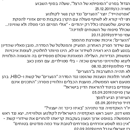
הגדול בסרט "הסוסיתא של הרצל", שעלה בסוף השבוע
מאיה כהן
23.12.2019
"אפרטהייד": יוצר "הנערים" נגד קרן גשר לקולנוע
חגי לוי קורא לא לשתף פעולה עם הקרן בעקבות מיזם אזורי להפקת
סרטים, שלטענתו כולל רק יהודים • "אולי המיזם הכי מפלה ולא שוויוני...
שכולל סיפוח של השטחים למדינה"
עמי פרידמן
20.11.2019
"הנערים": איכות שפורצת מהמסך
עם שידור הפרק האחרון, המעיק והמטלטל של הסדרה, מובן מאליו שהדיון
בנוגע לאם היא ראויה לשידור או לא, הינו מיותר לחלוטין, לעומת איכויות
המשחק הנדירות, העלילה המאוזנת שכולם מפסידים בה והגאווה הנלווית
ליצוא טלוויזיוני מרשים שכזה • בלי ספוילרים, עם המון כאב
גדי סולומון
08.10.2019
לא תהיה התערבות ב"הנערים"
לאחר תלונות וטענות שהופנו נגד הסדרה "הנערים" של קשת ו-HBO, בהן
מטעם ראש הממשלה, מועצת הכבלים והלוויין מסרה: "התכנים אינם
עומדים בניגוד להוראות הדין בישראל"
ערן סויסה
03.09.2019
העיוורון הגיע למסך
דויד פרץ
03.09.2019
יו"ר האקדמיה נגד נתניהו: "באיזו כיכר זה יעצור?"
מוש דנון, יושב ראש האקדמיה הישראלית לקולנוע וטלוויזיה, יצא נגד ראש
הממשלה בפוסט ארוך וטעון בעקבות קריאתו להחרים את שידורי קשת •
"אין כמו לשסע אזרחים באזרחים לטובת עוד כמה מנדטים בטוחים"
רז ישראלי
,
ענבל חייט
02.09.2019