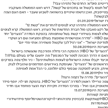
רייטינג סופ"ש: החרם של נתניהו עבד?
"אל תצפו ב'קשת' או בתכנים של 'קשת'", דרש ראש הממשלה מעוקביו
בפייסבוק, ואכן נרשמו שינויים בהשוואה לשבוע שעבר • האם העם נענה
לבקשתו?
רז ישראלי
01.09.2019
ראש הממשלה נתניהו קרא לצופים להחרים את "קשת 12"
על רקע מאבקו מול חברת החדשות של הערוץ, ראש הממשלה קרא לצופים
שלא לצפות בשידורי קשת בשל שותפותה בהפקת הסדרה "הנערים" יחד
עם HBO • "סדרה אנטישמית שמופצת בעולם ומוציאה שם רע ושקרי
למדינת ישראל" • "אני רגיל לכך ש'קשת' משחירה אותי מדי יום"
מערכת היום
30.08.2019
"הנערים" של HBO: ההפקה הכי גדולה ומורכבת שנעשתה בישראל
האם זו הדרך הנכונה לספר על הסכסוך? מה יחשבו עלינו בעולם בגללה?
וכיצד יקבלו אותה הישראלים לעומת הפלשתינים? • ניר וולף צפה בפרקים
הראשונים של "הנערים", שעוסקת באירועים המדממים שהובילו לצוק
איתן, והגיע למסקנה שבסוף כולם יתלוננו, כי הכל אמת לאמיתה
ניר וולף
13.08.2019
"הנערים": סדרה על נקמה ורצח?
צפו: טריילר ראשון לסדרה "הנערים" של HBO, בהפקת חגי לוי, יוסף סידר
ותאופיק אבו ואיל • במרכז הסדרה חקירת רצח הנער מוחמד אבו חדיר
מערכת היום
15.07.2019
תגיות קשורות
HBO
קשת
קשת 12
בנימין נתניהו
חגי לוי
קורונה
שטיסל
יוסף סידר
שידורי
קשת
סדרות
חדשות