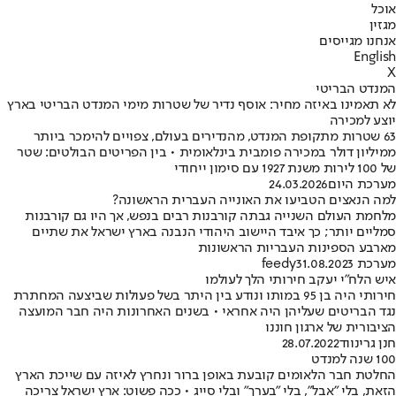
אוכל
מגזין
אנחנו מגייסים
English
X
המנדט הבריטי
לא תאמינו באיזה מחיר: אוסף נדיר של שטרות מימי המנדט הבריטי בארץ
יוצע למכירה
63 שטרות מתקופת המנדט, מהנדירים בעולם, צפויים להימכר ביותר
ממיליון דולר במכירה פומבית בינלאומית • בין הפריטים הבולטים: שטר
של 100 לירות משנת 1927 עם סימון ייחודי
מערכת היום
24.03.2026
למה הנאצים הטביעו את האונייה העברית הראשונה?
מלחמת העולם השנייה גבתה קורבנות רבים בנפש, אך היו גם קורבנות
סמליים יותר; כך איבד היישוב היהודי הנבנה בארץ ישראל את שתיים
מארבע הספינות העבריות הראשונות
מערכת feedy
31.08.2023
איש הלח"י יעקב חירותי הלך לעולמו
חירותי היה בן 95 במותו ונודע בין היתר בשל פעולות שביצעה המחתרת
נגד הבריטים שעליהן היה אחראי • בשנים האחרונות היה חבר המועצה
הציבורית של ארגון חוננו
חנן גרינווד
28.07.2022
100 שנה למנדט
החלטת חבר הלאומים קובעת באופן ברור ונחרץ לאיזה עם שייכת הארץ
הזאת, בלי "אבל", בלי "בערך" ובלי סייג • ככה פשוט: ארץ ישראל צריכה