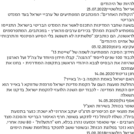
להיות של היהודים
אריאל בולשטיין
23.07.2022
"הקולות האחרים": המכתבים המפתיעים של ערביי ישראל בעד המנדט
הבריטי
בשעה שחבר המדינות התכנס לאשר את המנדט הבריטי בישראל, התגייסו
במפתיע לטובת המהלך בכירים ערבים מהארץ • במכתבים, המתפרסמים
לראשונה, הם כותבים: "פלשתינה לא תשגשג בלי הסיוע הפיננסי והתרבותי
של אחינו היהודים"
עקיבא ביגמן
03.12.2020
חידון: הסיבה המפתיעה לשמה של "שייטת 13"
לכבוד 100 שנים לייסוד "ההגנה", קבלו חידון מיוחד על צה"ל ועל הארגון
שהיווה את הבסיס לצבא היהודי הראשון בתקופה המודרנית • בחנו את
עצמכם
חנן גרינווד
14.06.2020
האם ישראל באמת הוקמה ב-ה' באייר?
החלטת מועצת העם על הקמת מדינת ישראל מרמזת שדווקא ו' באייר הוא
יום הקמת המדינה • לכבוד יום השנה הלועזי להקמת ישראל, בדקנו את
השאלה
אסף גולן
14.05.2020
שופר בכותל, בשירות האצ"ל
את מוצאי יום הכיפורים תרצ"ט יעקב אהרוני לא ישכח: כנער בתנועת
בית"ר, נשלח לכותל כדי לתקוע בשופר, חרף האיסור הבריטי והסכנה מצד
הערבים • אף שנאסר וכמעט נהרג בכלא, חש "התעלות" • 80 שנה אחרי,
הוא נזכר בפלוגת הכותל, ובשופר ששב לתפקד במלחמת ששת הימים
אריאל בולשטיין
13.09.2018