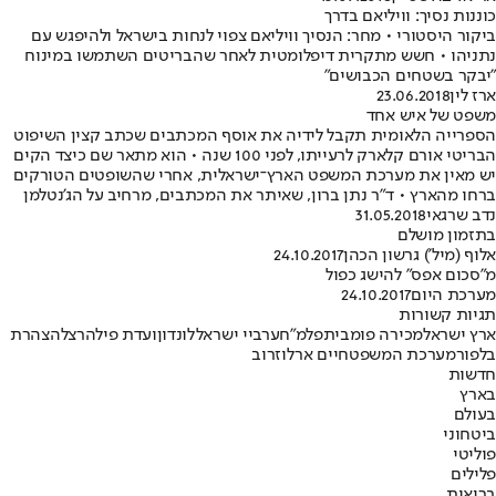
כוננות נסיך: וויליאם בדרך
ביקור היסטורי • מחר: הנסיך וויליאם צפוי לנחות בישראל ולהיפגש עם
נתניהו • חשש מתקרית דיפלומטית לאחר שהבריטים השתמשו במינוח
"יבקר בשטחים הכבושים"
ארז לין
23.06.2018
משפט של איש אחד
הספרייה הלאומית תקבל לידיה את אוסף המכתבים שכתב קצין השיפוט
הבריטי אורם קלארק לרעייתו, לפני 100 שנה • הוא מתאר שם כיצד הקים
יש מאין את מערכת המשפט הארץ־ישראלית, אחרי שהשופטים הטורקים
ברחו מהארץ • ד"ר נתן ברון, שאיתר את המכתבים, מרחיב על הג'נטלמן
נדב שרגאי
31.05.2018
בתזמון מושלם
אלוף (מיל') גרשון הכהן
24.10.2017
מ"סכום אפס" להישג כפול
מערכת היום
24.10.2017
תגיות קשורות
ארץ ישראל
מכירה פומבית
פלמ"ח
ערביי ישראל
לונדון
ועדת פיל
הרצל
הצהרת
בלפור
מערכת המשפט
חיים ארלוזרוב
חדשות
בארץ
בעולם
ביטחוני
פוליטי
פלילים
בריאות