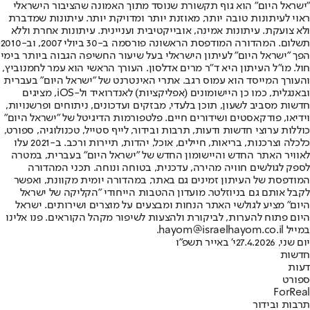
"ישראל היום" הוא גוף תקשורת שנוסד מתוך האמונה שהציבור הישראלי
ראוי לעיתונות טובה יותר, מאוזנת יותר ומדויקת יותר. עיתונות שמדברת
ולא צועקת. עיתונות אמינה, אובייקטיבית ועניינית. עיתונות אחרת וללא
תשלום. המהדורה המודפסת הראשונה פורסמה ב-30 ביולי 2007, וב-2010
הפך "ישראל היום" לעיתון הישראלי בעל שיעור החשיפה הגבוה ביותר בימי
חול. מו"ל העיתון היא ד"ר מרים אדלסון. העורך הראשי הוא עמר לחמנוביץ,
והעורך המייסד הוא עמוס רגב. אתרי האינטרנט של "ישראל היום" בעברית
ובאנגלית, כמו כן היישומונים (אפליקציות) לאנדרואיד ול-iOS, מציגים
חדשות מסביב לשעון, תוכן בלעדי, מבזקים ועדכונים, ניתוחים ופרשנויות,
וידיאו, פודקאסטים ושידורים חיים. פלטפורמות הדיגיטל של "ישראל היום"
כוללות ערוצי חדשות ודעות, תרבות ובידור, לייף סטייל, טכנולוגיה, ספורט,
כלכלה וצרכנות, בריאות, חיילים, אוכל, יהדות, תיירות ורכב. ב-2021 עלו
לאוויר האתר החדש והיישומון החדש של "ישראל היום" בעברית, במטרה
לספק לגולשים חוויה מהירה, עדכנית, בטוחה ונוחה. תכני המהדורה
המודפסת של העיתון זמינים גם באתר, במהדורה יומית מקוונת, ואפשר
לקבל אותם גם בניוזלטר. מועדון ההטבות הייחודי "הקליקה של ישראל
היום" מציע לגולשי האתר הנחות ומבצעים על מוצרים ושירותים. ישראל
היום פתוח להערות, לביקורת ולהצעות לשיפור מקהל הקוראים. פנו אלינו
במייל hayom@israelhayom.co.il.
יום שני, 27.4.2026
י' באייר תשפ"ו
חדשות
דעות
ספורט
ForReal
תרבות ובידור