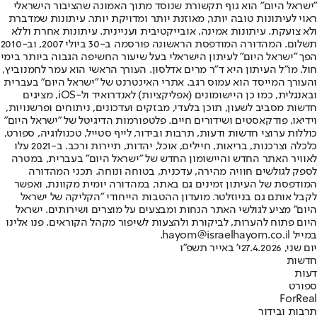
"ישראל היום" הוא גוף תקשורת שנוסד מתוך האמונה שהציבור הישראלי
ראוי לעיתונות טובה יותר, מאוזנת יותר ומדויקת יותר. עיתונות שמדברת
ולא צועקת. עיתונות אמינה, אובייקטיבית ועניינית. עיתונות אחרת וללא
תשלום. המהדורה המודפסת הראשונה פורסמה ב-30 ביולי 2007, וב-2010
הפך "ישראל היום" לעיתון הישראלי בעל שיעור החשיפה הגבוה ביותר בימי
חול. מו"ל העיתון היא ד"ר מרים אדלסון. העורך הראשי הוא עמר לחמנוביץ,
והעורך המייסד הוא עמוס רגב. אתרי האינטרנט של "ישראל היום" בעברית
ובאנגלית, כמו כן היישומונים (אפליקציות) לאנדרואיד ול-iOS, מציגים
חדשות מסביב לשעון, תוכן בלעדי, מבזקים ועדכונים, ניתוחים ופרשנויות,
וידיאו, פודקאסטים ושידורים חיים. פלטפורמות הדיגיטל של "ישראל היום"
כוללות ערוצי חדשות ודעות, תרבות ובידור, לייף סטייל, טכנולוגיה, ספורט,
כלכלה וצרכנות, בריאות, חיילים, אוכל, יהדות, תיירות ורכב. ב-2021 עלו
לאוויר האתר החדש והיישומון החדש של "ישראל היום" בעברית, במטרה
לספק לגולשים חוויה מהירה, עדכנית, בטוחה ונוחה. תכני המהדורה
המודפסת של העיתון זמינים גם באתר, במהדורה יומית מקוונת, ואפשר
לקבל אותם גם בניוזלטר. מועדון ההטבות הייחודי "הקליקה של ישראל
היום" מציע לגולשי האתר הנחות ומבצעים על מוצרים ושירותים. ישראל
היום פתוח להערות, לביקורת ולהצעות לשיפור מקהל הקוראים. פנו אלינו
במייל hayom@israelhayom.co.il.
יום שני, 27.4.2026
י' באייר תשפ"ו
חדשות
דעות
ספורט
ForReal
תרבות ובידור