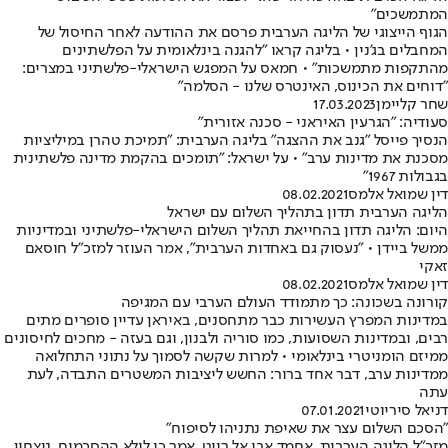
המתמשכים"
הגוף הייצוגי של הליגה הערבית פרסם את ההודעה לאחר החיסול של
המחבלים בג'נין • בליגה קראו "להגנה בינלאומית על הפלשתינים
מהתקפות מתמשכות" • חמאס על המפגש הישראלי-פלשתיני במצרים:
"דוחים את הכינוס, האינטרס שלנו - הסלמה"
שחר קליימן
17.03.2023
סעודיה: "הגרעין האיראני - סכנה אזורית"
הנסיך פייסל "גנב את ההצגה" בליגה הערבית: "תמיכת טהרן במיליציות
מסכנת את מדינות ערב" • על ישראל: "תומכים בהקמת מדינה פלשתינית
בגבולות 1967"
דין שמואל אלמס
08.02.2021
הליגה הערבית תדון בתהליך השלום עם ישראל
היום: הליגה תדון בהחייאת תהליך השלום הישראלי-פלשתיני ובמדיניות
ממשל ביידן • "נעסוק גם באחדות הערבית", אמר העוזר למזכ"ל חוסאם
זאקי
דין שמואל אלמס
08.02.2021
קורונה בשכונה: כך מתמודד העולם הערבי עם המגיפה
במדינות המפרץ העשירות כבר מתחסנים, באיראן עדיין סופרים מתים
רבים, ובמדינות השסועות, כמו סוריה ולבנון, וגם בעזה - מחכים לחיסונים
ממיזם הומניטרי בינלאומי • למרות שקשה לסמוך על נתוני התחלואה
ממדינות ערב, דבר אחד ברור: החשש ליציבות המשטרים התבדה, לעת
עתה
דניאל סיריוטי
07.01.2021
"הסכם השלום עצר את שאיפת נתניהו לסיפוח"
מזכ"ל הליגה הערבית, אחמד אבו אל רייט, אמר כי לולא ההסכמים, ניצחון