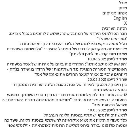
אוכל
מגזין
אנחנו מגייסים
English
X
הליגה הערבית
חבר הפרלמנט הירדני על המחבל שהרג שלושה לוחמים בגבול מצרים:
"מצדיעים לשהיד"
חליל עטיה ביקש בפרלמנט של הליגה הערבית לקרוא את סורת
אל-פאתחה מהקוראן לכבודו של המחבל המצרי • "על נשמות השהידים
שמתו מות קדושים למען פלשתין"
שחר קליימן
10.06.2023
"הפושע לא מייצג אותנו": המורדים זועמים על אירוחו של אסד בסעודיה
האופוזיציה הסורית הפגינה נגד השתתפותו של הרודן בוועידה בג'דה •
דיווחים ערביים: אמיר קטאר החרים את נאומו של אסד
שחר קליימן
20.05.2023
בין חיבוק לזלנסקי לאירוח של אסד: פסגת הליגה הערבית התמקדה
בסוגיה הפלשתינית
12 שנה אחרי תחילת מלחמת האזרחים - הרודן הסורי השתתף במפגש
בסעודיה • נשיא מצרים א-סיסי: "מודאגים מההסלמה חסרת האחריות של
ישראל ברצועת עזה"
שחר קליימן
19.05.2023
לראשונה: זלנסקי ישתתף בפסגת הליגה הערבית
מלך סעודיה הזמין את נשיא אוקראינה להשתתף בפסגת הליגה, שעד כה
נמנעה מלנקוט עמדה ביחס לפלישה הרוסית לאוקראינה • זלנסקי צפוי