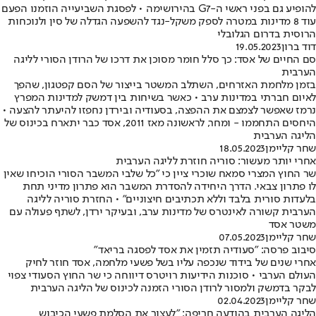
להופיע גם בפני ראשי ה-G7 בהירושימה • לפסגת השביעייה הוזמנו הפעם
עוד 8 מדינות במטרה לספק משקל-נגד להשפעה הגדלה של סין ולנוכחות
הרוסית בדרום הגלובלי
דוד ברון
19.05.2023
סם החיים של אסד: כך סלל חומר מסוכן את דרכו של הרודן הסורי לליגה
הערבית
בזמן מלחמת האזרחים, השתלב המשטר בייצור של הסם קפטגון, שהפך
לאיום חברתי במדינות ערב • כאשר בשיחות בין דמשק למדינות המפרץ
נרמז שאפשר לצמצם את ההפצה, בסעודיה ובירדן נחפזו להיעתר להצעה •
היחסים התחממו - ומחר, לראשונה מאז 2011, אסד כבר יתארח בכינוס של
הליגה הערבית
שחר קליימן
18.05.2023
אחרי יותר מעשור: סוריה חוזרת לליגה הערבית
שר החוץ המצרי סמאח שוכרי ציין כי "כל שלבי המשבר הסורי הוכיחו שאין
לו פתרון צבאי. הדרך היחידה להסדרת המשבר הוא פתרון מדיני תחת
בלעדות סורית בלבד וללא תכתיבים חיצוניים" • החזרת סוריה לליגה
הערבית קשורה לאינטרס של מדינות ערב, ובעיקר ירדן, לשתף פעולה עם
משטר אסד
שחר קליימן
07.05.2023
סיבוב פרסה: "סעודיה תזמין את אסד לפסגה בריאד"
אחרי שנים של בידוד שנכפה עליו בשל פשעי מלחמה, אסד חוזר לחיק
העולם הערבי • סוכנות הידיעות רויטרס דיווחה כי שר החוץ הסעודי צפוי
לבקר בדמשק ולמסור לרודן הסורי הזמנה לכינוס של הליגה הערבית
שחר קליימן
02.04.2023
הליגה הערבית בהודעה חריפה: "לעצור את הסלמת פשעי הכיבוש