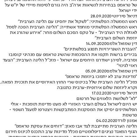
של טראמפ בבחירות לנשיאות ארה"ב היה גורם לסיפוח מיידי של יו"ש על
ידי ישראל
דניאל סיריוטי
28.09.2020
ראש הממשלה הפלשתיני: "לשקול את יחסינו עם הליגה הערבית"
ראש הממשלה הפלשתיני מוחמד אשתייה: "הליגה הערבית הפכה לסמל
לאוזלת היד הערבית" • על טקס הסכם השלום מחר: "אירוע שהורג את
יוזמת השלום הערבית"
דין שמואל אלמס
14.09.2020
"העברת השגרירויות תפגע בפלשתינים"
בכירים ברשות תקפו את ההסכמות שהשיג טראמפ עם מנהיגי קוסובו
וסרביה, לפיהן ישודרגו היחסים עם ישראל • מזכ"ל הליגה הערבית: "הצעד
ראוי לגינוי"
דין שמואל אלמס
05.09.2020
"מדינות ערב לא יתמכו ביוזמת טראמפ"
מזכ"ל הליגה הערבית שלל בכינוס שרי החוץ האירופיים את תוכנית המאה,
וקרא ליוזמת שלום אירופית-ערבית כתגובה
דניאל סיריוטי
17.02.2020
"לא" לשלושת הלאווים של חרטום
יש היום לישראל בעולם הערבי האזורי לא מעט מדינות תומכות • אולי
הפלשתינים יסיקו את המסקנות המתבקשות ויצטרפו למעגל השפוי •
פרשנות
אמנון לורד
04.02.2020
הליגה הערבית מתייצבת לצד אבו מאזן: "דוחים את עסקת טראמפ"
הגוף המאגד נציגים דיפלומטיים מכלל מדינות ערב התכנס לכינוס חירום