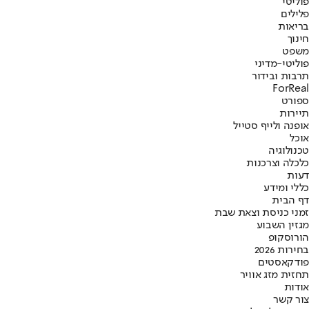
פוליטי
פלילים
בריאות
חינוך
משפט
פוליטי-מדיני
תרבות ובידור
ForReal
ספורט
תיירות
אופנה ולייף סטייל
אוכל
טכנולוגיה
כלכלה וצרכנות
דעות
כללי ומידע
דף הבית
זמני כניסת וצאת שבת
מגזין השבוע
הורוסקופ
בחירות 2026
פודקאסטים
תחזית מזג אוויר
אודות
צור קשר