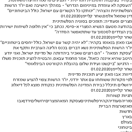
בקהיר בעקבות התוכנית המדינית • הנציגים פרסמו הודעה משותפת:
"העסקה לא עומדת במינימום הנדרש" • במהלך הישיבה נאם יו"ר הרשות
הפלשתינית והצהיר: "ינותקו כל הקשרים עם ישראל, כולל הביטחוניים"
דין שמואל אלמס
,
שחר קליימן
01.02.2020
מצרים וסעודיה: תומכים בסוגיה הפלשתינית
בהודעה מטעם הנשיא המצרי א-סיסי, נכתב כי "אין חלופה לשיחות ישירות
בין הצדדים לסכסוך עד שתתאפשר הסדרה"
שחר קליימן
01.02.2020
אבו מאזן בנאומו בקהיר: "לא יהיה קשר עם ישראל, כולל יחסים ביטחוניים"
יו"ר הרשות הפלשתינית נשא דברים בכנס הליגה הערבית ותקף את
"עסקת המאה" • "הם רוצים שאכיר ביהדותה של מדינת ישראל, ואני יודע
היטב שהיא איננה כזאת", אמר מחמוד עבאס, והבטיח להציג תוכנית משלו
• הדגיש: "ביקשנו ועידת שלום בהובלת הקוורטט הבינלאומי"
שחר קליימן
01.02.2020
דיווח: אבו מאזן יציע תוכנית מדינית
לפי מקורות ששוחחו עם אתר ירדני, יו"ר הרשות צפוי להציע שמזרח
ירושלים תיכלל כבירת המדינה הפלשתינית כנקודת מוצא לכל דיאלוג
שחר קליימן
01.02.2020
תגיות קשורות
סוריה
סעודיה
קהיר
פלשתינים
עסקת המאה
מצרים
ירושלים
ירדן
אבו
מאזן
ארצות הברית
חדשות
בארץ
בעולם
ביטחוני