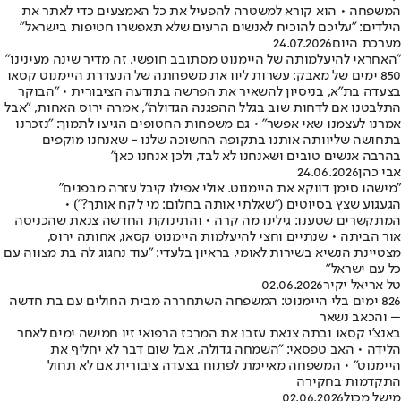
המשפחה • הוא קורא למשטרה להפעיל את כל האמצעים כדי לאתר את
הילדים: "עליכם להוכיח לאנשים הרעים שלא תאפשרו חטיפות בישראל"
מערכת היום
24.07.2026
"האחראי להיעלמותה של היימנוט מסתובב חופשי, זה מדיר שינה מעינינו"
850 ימים של מאבק: עשרות ליוו את משפחתה של הנעדרת היימנוט קסאו
בצעדה בת"א, בניסיון להשאיר את הפרשה בתודעה הציבורית • "הבוקר
התלבטנו אם לדחות שוב בגלל ההפגנה הגדולה", אמרה ירוס האחות, "אבל
אמרנו לעצמנו שאי אפשר" • גם משפחות החטופים הגיעו לתמוך: "נזכרנו
בתחושה שליוותה אותנו בתקופה החשוכה שלנו - שאנחנו מוקפים
בהרבה אנשים טובים ושאנחנו לא לבד, ולכן אנחנו כאן"
אבי כהן
24.06.2026
"מישהו סימן דווקא את היימנוט. אולי אפילו קיבל עזרה מבפנים"
הגעגוע שצץ בסיוטים ("שאלתי אותה בחלום: מי לקח אותך?") •
המתקשרים שטענו: גילינו מה קרה • והתינוקת החדשה צנאת שהכניסה
אור הביתה • שנתיים וחצי להיעלמות היימנוט קסאו, אחותה ירוס,
מצטיינת הנשיא בשירות לאומי, בראיון בלעדי: "עוד נחגוג לה בת מצווה עם
כל עם ישראל"
טל אריאל יקיר
02.06.2026
826 ימים בלי היימנוט: המשפחה השתחררה מבית החולים עם בת חדשה
– והכאב נשאר
באנצ'י קסאו ובתה צנאת עזבו את המרכז הרפואי זיו חמישה ימים לאחר
הלידה • האב טפסאי: "השמחה גדולה, אבל שום דבר לא יחליף את
היימנוט" • המשפחה מאיימת לפתוח בצעדה ציבורית אם לא תחול
התקדמות בחקירה
מישל מכול
02.06.2026