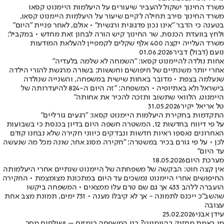
משרד החינוך ישקול להעביר שיעורים על היעלמות היימנוט קסאו
משרד החינוך סירב תחילה לקיים שיעור על היעלמות היימנוט קסאו,
בטענה כי הדבר "אינו נכון פדגוגית ורגשית" • אולם, לאחר פניית "היום"
ולחץ בוועדת הכנסת, שר החינוך קיש הורה לבחון זאת מחדש • במקביל:
משרד העלייה יקצה 400 אלף שקלים לקמפיין להעלאת המודעות
נועם (דבול) דביר
01.06.2026
אחות נולדה להיימנוט קסאו: "השמחה לא שלמה בלעדיה"
אחרי יותר משנתיים של חיפושים וחששות: בשורה מרגשת להורי הילדה
שנעלמה בצפת • מדובר באחות שישית במשפחה, והשנייה שנולדה
בישראל ולא באתיופיה • המשפחה: "זה היום ה-824 להיעדרותה של
היימנוט, הלוואי שתשוב ותזכה להכיר את אחותה"
טל אריאל יקיר
31.05.2026
התקדמות בחקירת היעלמות היימנוט קסאו: "רגעים גורליים"
על פי דיווח בחדשות 12, המשטרה חשפה היום בדיון בכנסת כי בשבועות
האחרונים נאספו ראיות חדשות ונבדקים כיווני חקירה שלא נבחנו קודם
לכן • על פי גורם בכיר במשטרה: "חקירה מסוג אחר, שונה מכל מה שנעשה
עד היום"
מערכת היום
18.05.2026
אין קצה חוט: הבקשה של משפחתה של היימנוט שנתיים אחרי היעלמותה
החיפושים אחרי היימנוט נמשכים עד היום במתכונת מצומצמת • החקירה
הועברה ללהב 433 אך גם שם טרם עלו ממצאים • המשפחה ביקשו
שהשב"כ ייכנס לתמונה - אך לא קיבלו מענה • 731 ימים, תמונת מצב אחת
עצובה
עידן אבני
25.02.2026
מי באמת מחזיק בהיימנוט? בני המשפחה רומזים – ושולחים מסר