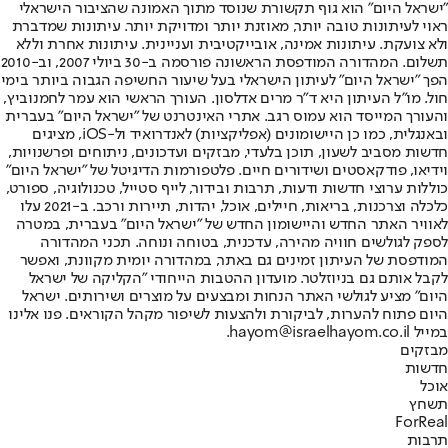
"ישראל היום" הוא גוף תקשורת שנוסד מתוך האמונה שהציבור הישראלי
ראוי לעיתונות טובה יותר, מאוזנת יותר ומדויקת יותר. עיתונות שמדברת
ולא צועקת. עיתונות אמינה, אובייקטיבית ועניינית. עיתונות אחרת וללא
תשלום. המהדורה המודפסת הראשונה פורסמה ב-30 ביולי 2007, וב-2010
הפך "ישראל היום" לעיתון הישראלי בעל שיעור החשיפה הגבוה ביותר בימי
חול. מו"ל העיתון היא ד"ר מרים אדלסון. העורך הראשי הוא עמר לחמנוביץ,
והעורך המייסד הוא עמוס רגב. אתרי האינטרנט של "ישראל היום" בעברית
ובאנגלית, כמו כן היישומונים (אפליקציות) לאנדרואיד ול-iOS, מציגים
חדשות מסביב לשעון, תוכן בלעדי, מבזקים ועדכונים, ניתוחים ופרשנויות,
וידיאו, פודקאסטים ושידורים חיים. פלטפורמות הדיגיטל של "ישראל היום"
כוללות ערוצי חדשות ודעות, תרבות ובידור, לייף סטייל, טכנולוגיה, ספורט,
כלכלה וצרכנות, בריאות, חיילים, אוכל, יהדות, תיירות ורכב. ב-2021 עלו
לאוויר האתר החדש והיישומון החדש של "ישראל היום" בעברית, במטרה
לספק לגולשים חוויה מהירה, עדכנית, בטוחה ונוחה. תכני המהדורה
המודפסת של העיתון זמינים גם באתר, במהדורה יומית מקוונת, ואפשר
לקבל אותם גם בניוזלטר. מועדון ההטבות הייחודי "הקליקה של ישראל
היום" מציע לגולשי האתר הנחות ומבצעים על מוצרים ושירותים. ישראל
היום פתוח להערות, לביקורת ולהצעות לשיפור מקהל הקוראים. פנו אלינו
במייל hayom@israelhayom.co.il.
מבזקים
חדשות
אוכל
תשחץ
ForReal
תרבות