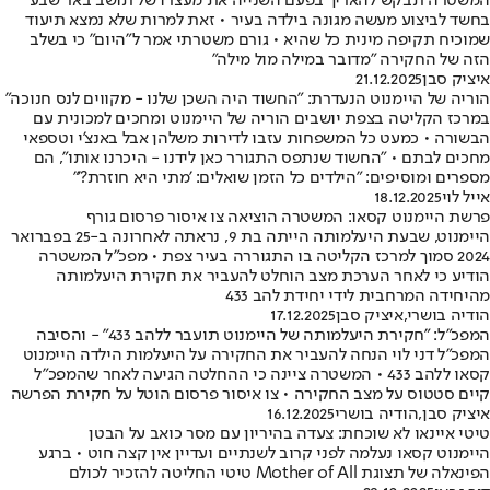
המשטרה תבקש להאריך בפעם השנייה את מעצרו של תושב באר שבע
בחשד לביצוע מעשה מגונה בילדה בעיר • זאת למרות שלא נמצא תיעוד
שמוכיח תקיפה מינית כל שהיא • גורם משטרתי אמר ל"היום" כי בשלב
הזה של החקירה ״מדובר במילה מול מילה״
איציק סבן
21.12.2025
הוריה של היימנוט הנעדרת: "החשוד היה השכן שלנו - מקווים לנס חנוכה"
במרכז הקליטה בצפת יושבים הוריה של היימנוט ומחכים למכונית עם
הבשורה • כמעט כל המשפחות עזבו לדירות משלהן אבל באנצ'י וטספאי
מחכים לבתם • "החשוד שנתפס התגורר כאן לידנו - היכרנו אותו", הם
מספרים ומוסיפים: "הילדים כל הזמן שואלים: 'מתי היא חוזרת?'"
אייל לוי
18.12.2025
פרשת היימנוט קסאו: המשטרה הוציאה צו איסור פרסום גורף
היימנוט, שבעת היעלמותה הייתה בת 9, נראתה לאחרונה ב-25 בפברואר
2024 סמוך למרכז הקליטה בו התגוררה בעיר צפת • מפכ"ל המשטרה
הודיע כי לאחר הערכת מצב הוחלט להעביר את חקירת היעלמותה
מהיחידה המרחבית לידי יחידת להב 433
הודיה בושרי
,
איציק סבן
17.12.2025
המפכ"ל: "חקירת היעלמותה של היימנוט תועבר ללהב 433" - והסיבה
המפכ"ל דני לוי הנחה להעביר את החקירה על היעלמות הילדה היימנוט
קסאו ללהב 433 • המשטרה ציינה כי ההחלטה הגיעה לאחר שהמפכ"ל
קיים סטטוס על מצב החקירה • צו איסור פרסום הוטל על חקירת הפרשה
איציק סבן
,
הודיה בושרי
16.12.2025
טיטי איינאו לא שוכחת: צעדה בהיריון עם מסר כואב על הבטן
היימנוט קסאו נעלמה לפני קרוב לשנתיים ועדיין אין קצה חוט • ברגע
הפינאלה של תצוגת Mother of All טיטי החליטה להזכיר לכולם