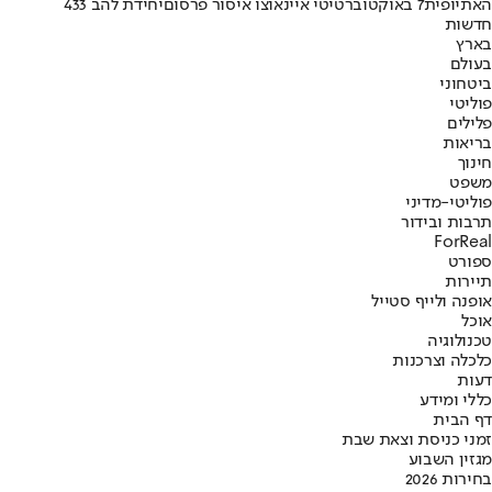
האתיופית
7 באוקטובר
טיטי איינאו
צו איסור פרסום
יחידת להב 433
חדשות
בארץ
בעולם
ביטחוני
פוליטי
פלילים
בריאות
חינוך
משפט
פוליטי-מדיני
תרבות ובידור
ForReal
ספורט
תיירות
אופנה ולייף סטייל
אוכל
טכנולוגיה
כלכלה וצרכנות
דעות
כללי ומידע
דף הבית
זמני כניסת וצאת שבת
מגזין השבוע
בחירות 2026