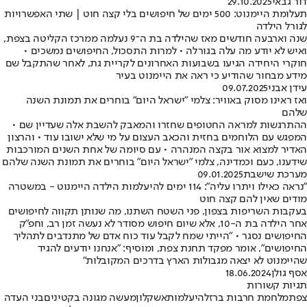
דור גבאי
29.10.2025
תעלומת היימנוט: 500 ימים של חיפושים בלי קצה חוט | שתי האפשרויות
לגורל הילדה
שנה וארבעה חודשים מאז שהילדה בת ה־9 נעלמה ממרכז הקליטה בצפת,
ואיש לא יודע מה עלה בגורלה • למרות התסכול, החיפושים נמשכים •
חוקרי היחידה הגיעו בשבועות האחרונים לקריית גת, לאחר שהתקבל שם
מידע מבחור שהודיע כי ראה את היימנוט בעיר
עידן אבני
09.07.2025
ואז ראינו מסוק באוויר: צלמי "ישראל היום" בוחרים את תמונת השנה
שלהם
ההתרגשות למראה החטופים שחזרו והמאבק להשבת אלה שעדיין שם •
המפגש עם הלוחמים בחזית והכאב העצום על מי שלא ישובו עוד • והרצון
האדיר למצוא אור בקצה המנהרה • עם סיומה של אחת השנים המורכבות
שידענו, כעם וכמדינה, צלמי "ישראל היום" בוחרים את תמונת השנה שלהם
מערכת שישבת
09.01.2025
"נראה כאילו ויתרו עליה": 114 ימים להיעלמות הילדה היימנוט - במשטרה
מודים שאין להם קצה חוט
בעקבות השריפות בצפון, פני השטח השתנו, מה שנותן תקווה לחיפושים
אחר הילדה בת ה-10, אלא שיום חיפוש מסודר לא נעשה זמן רב, וחפ"ק
החיפושים נסגר • "הייתי שמח לקבל עוד כוח אדם של מתנדבים לתהליך
החיפושים", אומר מפקד תחנת צפת, ומוסיף: "אנחנו יודעים להגיד
שהיימנוט לא יצאה מגבולות הארץ בדרכים המקובלות"
אסף גולן
18.06.2024
תגיות קשורות
צפת
מלחמת חרבות ברזל
היעלמות
אשקלון
מעשה מגונה בקטינים
בני העדה