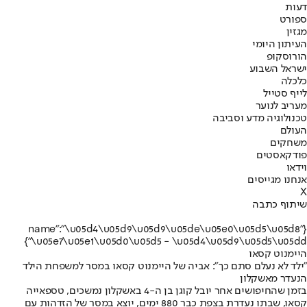
דעות
ספורט
מגזין
העיתון היומי
הורוסקופ
ישראל השבוע
כלכלה
לייף סטייל
מעריב לנוער
טכנולוגיה מדע וסביבה
העולם
משחקים
פודקאסטים
וידאו
אנחנו מגייסים
X
שיתוף כתבה
{"name":"\u05d4\u05d9\u05d9\u05de\u05e0\u05d5\u05d8
\u05e7\u05e1\u05d0\u05d5 - \u05d4\u05d9\u05d5\u05dd"}
היימנוט קסאו
"ילד לא נעלם סתם כך": אביה של היימנוט קסאו במסר למשפחת הילד
הנעדר מאשקלון
בזמן שהחיפושים אחר יובל קוגן בן ה-4 באשקלון נמשכים, טספאייה
קסאו, שבתו נעדרת בצפת כבר 880 ימים, יוצא במסר של הזדהות עם