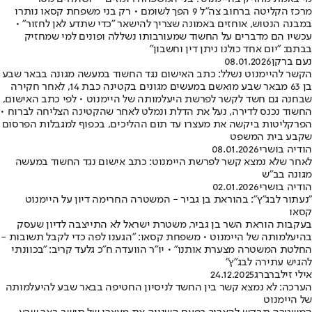
מרכז הקליטה ברחוב צה"ל 9 הפך לשומם • רק בני משפחת קסאו נותרו
במבנה הנטוש, אוחזים באמונה שצריך להישאר "כדי שתדע לאן לחזור" •
עכשיו הם מדברים על החשוד שמעורבותו נשללה ופונים למי שמחזיק
בבתם: "יום אחד כולנו ניתן דין וחשבון"
נעם ברקן
08.01.2026
הקשר להיימנוט נשלל: כתב האישום נגד החשוד במעשה מגונה בבאר שבע
בן 63 מבאר שבע מואשם במעשים מגונים בקטינה כבת 14, לאחר חקירה
שבחנה גם חשד לקשר לפרשת היעלמותה של היימנוט • לפי כתב האישום,
החשוד נכנס לדירה, נעל את הדלת ונמלט לאחר שהקטינה הצליחה לברוח •
הפרקליטות ביקשה את מעצרו עד תום ההליכים, בכפוף למגבלות הפרסום
שקבע בית המשפט
הודיה בושרי
08.01.2026
לאחר שלא נמצא קשר לפרשת היימנוט: כתב אישום נגד החשוד במעשה
מגונה בב"ש
הודיה בושרי
02.01.2026
"נעתור לבג״ץ": בהוראת בן גביר - המשטרה החרימה דיון על היימנוט
קסאו
בעקבות הוראת השר בן גביר, משטרת ישראל לא התייצבה לדיון שעסק
בהיעלמותה של היימנוט • משפחת קסאו: "הגענו לפה כדי לקבל תשובות -
החלטת המשטרה מצערת אותנו" • יו"ר הוועדה ח"כ גלעד קריב: "בכוונתי
להגיש עתירה לבג"ץ"
אילי זילברברג
24.12.2025
הערכה: לא נמצא קשר בין החשד לניסיון החטיפה בבאר שבע להיעלמותה
של היימנוט